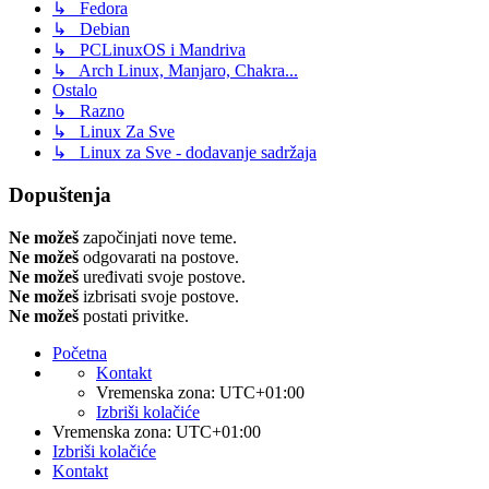
↳ Fedora
↳ Debian
↳ PCLinuxOS i Mandriva
↳ Arch Linux, Manjaro, Chakra...
Ostalo
↳ Razno
↳ Linux Za Sve
↳ Linux za Sve - dodavanje sadržaja
Dopuštenja
Ne možeš
započinjati nove teme.
Ne možeš
odgovarati na postove.
Ne možeš
uređivati svoje postove.
Ne možeš
izbrisati svoje postove.
Ne možeš
postati privitke.
Početna
Kontakt
Vremenska zona:
UTC+01:00
Izbriši kolačiće
Vremenska zona:
UTC+01:00
Izbriši kolačiće
Kontakt