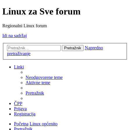
Linux za Sve forum
Regionalni Linux forum
Idi na sadržaj
Napredno
Pretražnik
pretraživanje
Linki
Neodgovorene teme
Aktivne teme
Pretražnik
ČPP
Prijava
Registracija
Početna
Linux općenito
Pretražnik