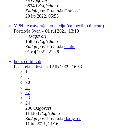
74
Odgovori
68349
Pogledano
Zadnji post
Postao/la
Cooleech
20 lip 2022, 05:53
VPN ne ostvaruje konekciju (connection timeout)
Postao/la
Sven
»
01 ruj 2021, 13:19
4
Odgovori
15856
Pogledano
Zadnji post
Postao/la
shrike
01 ruj 2021, 21:28
linux certifikati
Postao/la
kaiwan
»
12 lis 2009, 16:53
1
...
20
21
22
23
24
236
Odgovori
114368
Pogledano
Zadnji post
Postao/la
domy_os
11 tra 2021, 21:16