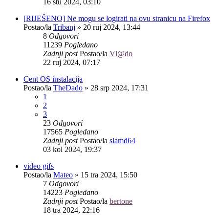
16 stu 2024, 03:10
[RIJEŠENO] Ne mogu se logirati na ovu stranicu na Firefox
Postao/la
Tribanj
»
20 ruj 2024, 13:44
8
Odgovori
11239
Pogledano
Zadnji post
Postao/la
Vl@do
22 ruj 2024, 07:17
Cent OS instalacija
Postao/la
TheDado
»
28 srp 2024, 17:31
1
2
3
23
Odgovori
17565
Pogledano
Zadnji post
Postao/la
slamd64
03 kol 2024, 19:37
video gifs
Postao/la
Mateo
»
15 tra 2024, 15:50
7
Odgovori
14223
Pogledano
Zadnji post
Postao/la
bertone
18 tra 2024, 22:16