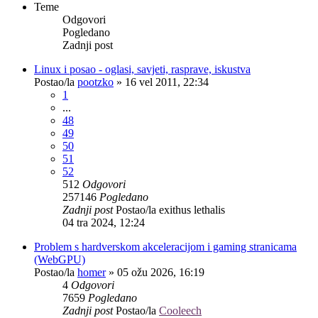
Teme
Odgovori
Pogledano
Zadnji post
Linux i posao - oglasi, savjeti, rasprave, iskustva
Postao/la
pootzko
»
16 vel 2011, 22:34
1
...
48
49
50
51
52
512
Odgovori
257146
Pogledano
Zadnji post
Postao/la
exithus lethalis
04 tra 2024, 12:24
Problem s hardverskom akceleracijom i gaming stranicama
(WebGPU)
Postao/la
homer
»
05 ožu 2026, 16:19
4
Odgovori
7659
Pogledano
Zadnji post
Postao/la
Cooleech