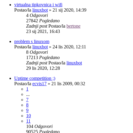
virtualna tipkovnica i wifi
Postao/la
linuxbot
»
21 sij 2020, 14:39
4
Odgovori
27842
Pogledano
Zadnji post
Postao/la
bertone
23 sij 2021, 16:43
problem s linuxom
Postao/la
linuxbot
»
24 lis 2020, 12:11
8
Odgovori
17213
Pogledano
Zadnji post
Postao/la
linuxbot
29 lis 2020, 12:28
Uptime competition ;)
Postao/la
ecvis17
»
21 lis 2009, 00:32
1
...
7
8
9
10
11
104
Odgovori
90525
Pogledano