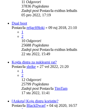
11
Odgovori
37836
Pogledano
Zadnji post
Postao/la
exithus lethalis
05 pro 2022, 17:19
Dual boot
Postao/la
reljac69loki
»
09 ruj 2018, 21:10
1
2
10
Odgovori
25688
Pogledano
Zadnji post
Postao/la
exithus lethalis
22 stu 2022, 15:49
Kojda distra za nuklearni rat?
Postao/la
shrike
»
27 vel 2022, 21:20
1
2
12
Odgovori
25799
Pogledano
Zadnji post
Postao/la
TimTam
17 stu 2022, 11:41
[Anketa] Koju distru koristite?
Postao/la
BlackDwarf
»
04 sij 2020, 16:57