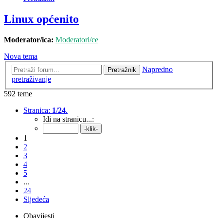
Linux općenito
Moderator/ica:
Moderatori/ce
Nova tema
Napredno
Pretražnik
pretraživanje
592 teme
Stranica:
1
/
24
.
Idi na stranicu...:
1
2
3
4
5
...
24
Sljedeća
Obavijesti