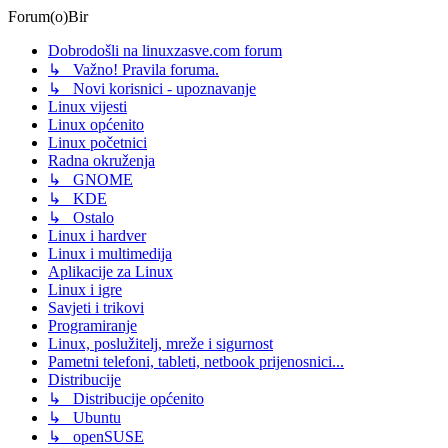
Forum(o)Bir
Dobrodošli na linuxzasve.com forum
↳ Važno! Pravila foruma.
↳ Novi korisnici - upoznavanje
Linux vijesti
Linux općenito
Linux početnici
Radna okruženja
↳ GNOME
↳ KDE
↳ Ostalo
Linux i hardver
Linux i multimedija
Aplikacije za Linux
Linux i igre
Savjeti i trikovi
Programiranje
Linux, poslužitelj, mreže i sigurnost
Pametni telefoni, tableti, netbook prijenosnici...
Distribucije
↳ Distribucije općenito
↳ Ubuntu
↳ openSUSE