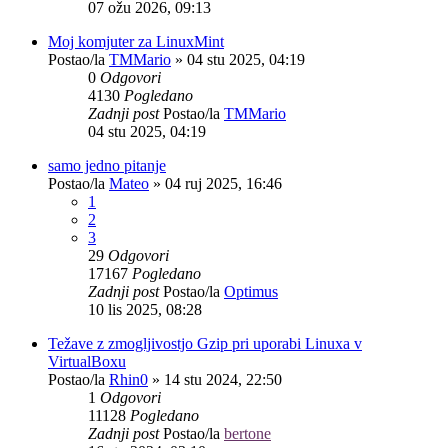
07 ožu 2026, 09:13
Moj komjuter za LinuxMint
Postao/la
TMMario
»
04 stu 2025, 04:19
0
Odgovori
4130
Pogledano
Zadnji post
Postao/la
TMMario
04 stu 2025, 04:19
samo jedno pitanje
Postao/la
Mateo
»
04 ruj 2025, 16:46
1
2
3
29
Odgovori
17167
Pogledano
Zadnji post
Postao/la
Optimus
10 lis 2025, 08:28
Težave z zmogljivostjo Gzip pri uporabi Linuxa v
VirtualBoxu
Postao/la
Rhin0
»
14 stu 2024, 22:50
1
Odgovori
11128
Pogledano
Zadnji post
Postao/la
bertone