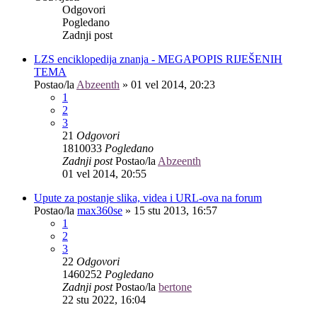
Odgovori
Pogledano
Zadnji post
LZS enciklopedija znanja - MEGAPOPIS RIJEŠENIH
TEMA
Postao/la
Abzeenth
»
01 vel 2014, 20:23
1
2
3
21
Odgovori
1810033
Pogledano
Zadnji post
Postao/la
Abzeenth
01 vel 2014, 20:55
Upute za postanje slika, videa i URL-ova na forum
Postao/la
max360se
»
15 stu 2013, 16:57
1
2
3
22
Odgovori
1460252
Pogledano
Zadnji post
Postao/la
bertone
22 stu 2022, 16:04