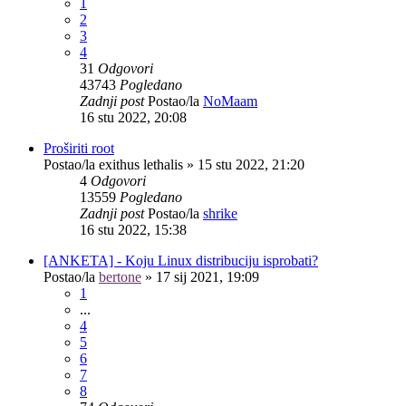
1
2
3
4
31
Odgovori
43743
Pogledano
Zadnji post
Postao/la
NoMaam
16 stu 2022, 20:08
Proširiti root
Postao/la
exithus lethalis
»
15 stu 2022, 21:20
4
Odgovori
13559
Pogledano
Zadnji post
Postao/la
shrike
16 stu 2022, 15:38
[ANKETA] - Koju Linux distribuciju isprobati?
Postao/la
bertone
»
17 sij 2021, 19:09
1
...
4
5
6
7
8