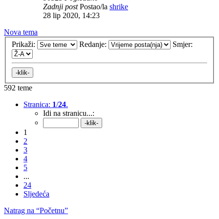
Zadnji post
Postao/la
shrike
28 lip 2020, 14:23
Nova tema
Prikaži:
Redanje:
Smjer:
592 teme
Stranica:
1
/
24
.
Idi na stranicu...:
1
2
3
4
5
...
24
Sljedeća
Natrag na “Početnu”