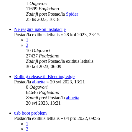
1
Odgovori
11699
Pogledano
Zadnji post
Postao/la
Spider
25 lis 2023, 10:18
Ne reagira nakon instalacije
Postao/la
exithus lethalis
»
28 kol 2023, 23:15
1
2
10
Odgovori
27437
Pogledano
Zadnji post
Postao/la
exithus lethalis
30 kol 2023, 06:09
Rolling release ili Bleeding edge
Postao/la
abnetta
»
20 svi 2023, 13:21
0
Odgovori
64646
Pogledano
Zadnji post
Postao/la
abnetta
20 svi 2023, 13:21
usb boot problem
Postao/la
exithus lethalis
»
04 pro 2022, 09:56
1
2