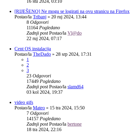
16 stu 2024, 03:10
[RIJEŠENO] Ne mogu se logirati na ovu stranicu na Firefox
Postao/la
Tribanj
»
20 ruj 2024, 13:44
8
Odgovori
11164
Pogledano
Zadnji post
Postao/la
Vl@do
22 ruj 2024, 07:17
Cent OS instalacija
Postao/la
TheDado
»
28 srp 2024, 17:31
1
2
3
23
Odgovori
17449
Pogledano
Zadnji post
Postao/la
slamd64
03 kol 2024, 19:37
video gifs
Postao/la
Mateo
»
15 tra 2024, 15:50
7
Odgovori
14157
Pogledano
Zadnji post
Postao/la
bertone
18 tra 2024, 22:16