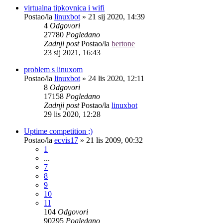
virtualna tipkovnica i wifi
Postao/la
linuxbot
»
21 sij 2020, 14:39
4
Odgovori
27780
Pogledano
Zadnji post
Postao/la
bertone
23 sij 2021, 16:43
problem s linuxom
Postao/la
linuxbot
»
24 lis 2020, 12:11
8
Odgovori
17158
Pogledano
Zadnji post
Postao/la
linuxbot
29 lis 2020, 12:28
Uptime competition ;)
Postao/la
ecvis17
»
21 lis 2009, 00:32
1
...
7
8
9
10
11
104
Odgovori
90295
Pogledano