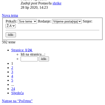
Zadnji post
Postao/la
shrike
28 lip 2020, 14:23
Nova tema
Prikaži:
Redanje:
Smjer:
592 teme
Stranica:
1
/
24
.
Idi na stranicu...:
1
2
3
4
5
...
24
Sljedeća
Natrag na “Početnu”