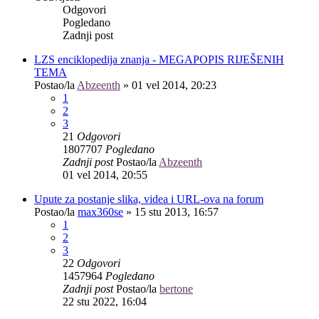
Odgovori
Pogledano
Zadnji post
LZS enciklopedija znanja - MEGAPOPIS RIJEŠENIH
TEMA
Postao/la
Abzeenth
»
01 vel 2014, 20:23
1
2
3
21
Odgovori
1807707
Pogledano
Zadnji post
Postao/la
Abzeenth
01 vel 2014, 20:55
Upute za postanje slika, videa i URL-ova na forum
Postao/la
max360se
»
15 stu 2013, 16:57
1
2
3
22
Odgovori
1457964
Pogledano
Zadnji post
Postao/la
bertone
22 stu 2022, 16:04