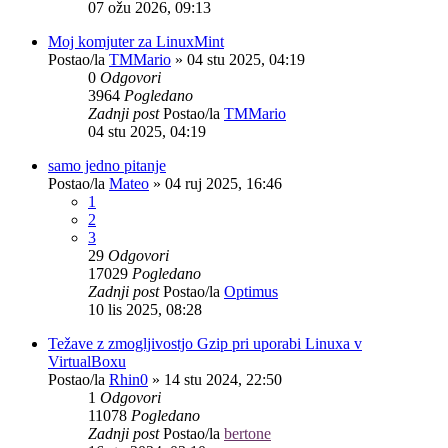
07 ožu 2026, 09:13
Moj komjuter za LinuxMint
Postao/la
TMMario
»
04 stu 2025, 04:19
0
Odgovori
3964
Pogledano
Zadnji post
Postao/la
TMMario
04 stu 2025, 04:19
samo jedno pitanje
Postao/la
Mateo
»
04 ruj 2025, 16:46
1
2
3
29
Odgovori
17029
Pogledano
Zadnji post
Postao/la
Optimus
10 lis 2025, 08:28
Težave z zmogljivostjo Gzip pri uporabi Linuxa v
VirtualBoxu
Postao/la
Rhin0
»
14 stu 2024, 22:50
1
Odgovori
11078
Pogledano
Zadnji post
Postao/la
bertone