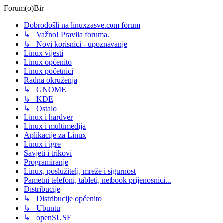
Forum(o)Bir
Dobrodošli na linuxzasve.com forum
↳ Važno! Pravila foruma.
↳ Novi korisnici - upoznavanje
Linux vijesti
Linux općenito
Linux početnici
Radna okruženja
↳ GNOME
↳ KDE
↳ Ostalo
Linux i hardver
Linux i multimedija
Aplikacije za Linux
Linux i igre
Savjeti i trikovi
Programiranje
Linux, poslužitelj, mreže i sigurnost
Pametni telefoni, tableti, netbook prijenosnici...
Distribucije
↳ Distribucije općenito
↳ Ubuntu
↳ openSUSE