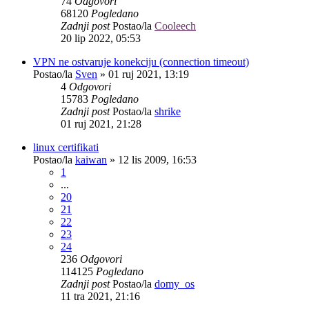
74
Odgovori
68120
Pogledano
Zadnji post
Postao/la
Cooleech
20 lip 2022, 05:53
VPN ne ostvaruje konekciju (connection timeout)
Postao/la
Sven
»
01 ruj 2021, 13:19
4
Odgovori
15783
Pogledano
Zadnji post
Postao/la
shrike
01 ruj 2021, 21:28
linux certifikati
Postao/la
kaiwan
»
12 lis 2009, 16:53
1
...
20
21
22
23
24
236
Odgovori
114125
Pogledano
Zadnji post
Postao/la
domy_os
11 tra 2021, 21:16