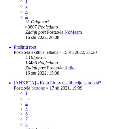
1
2
3
4
31
Odgovori
43607
Pogledano
Zadnji post
Postao/la
NoMaam
16 stu 2022, 20:08
Proširiti root
Postao/la
exithus lethalis
»
15 stu 2022, 21:20
4
Odgovori
13486
Pogledano
Zadnji post
Postao/la
shrike
16 stu 2022, 15:38
[ANKETA] - Koju Linux distribuciju isprobati?
Postao/la
bertone
»
17 sij 2021, 19:09
1
...
4
5
6
7
8