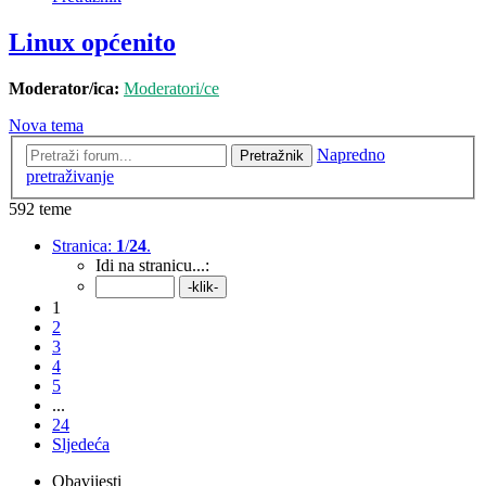
Linux općenito
Moderator/ica:
Moderatori/ce
Nova tema
Napredno
Pretražnik
pretraživanje
592 teme
Stranica:
1
/
24
.
Idi na stranicu...:
1
2
3
4
5
...
24
Sljedeća
Obavijesti