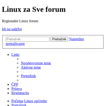
Linux za Sve forum
Regionalni Linux forum
Idi na sadržaj
Napredno
Pretražnik
pretraživanje
Linki
Neodgovorene teme
Aktivne teme
Pretražnik
ČPP
Prijava
Registracija
Početna
Linux općenito
Pretražnik