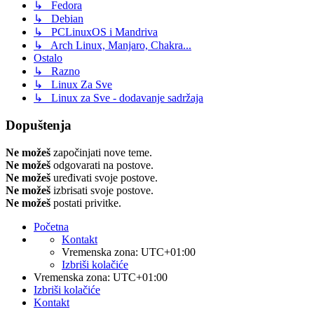
↳ Fedora
↳ Debian
↳ PCLinuxOS i Mandriva
↳ Arch Linux, Manjaro, Chakra...
Ostalo
↳ Razno
↳ Linux Za Sve
↳ Linux za Sve - dodavanje sadržaja
Dopuštenja
Ne možeš
započinjati nove teme.
Ne možeš
odgovarati na postove.
Ne možeš
uređivati svoje postove.
Ne možeš
izbrisati svoje postove.
Ne možeš
postati privitke.
Početna
Kontakt
Vremenska zona:
UTC+01:00
Izbriši kolačiće
Vremenska zona:
UTC+01:00
Izbriši kolačiće
Kontakt