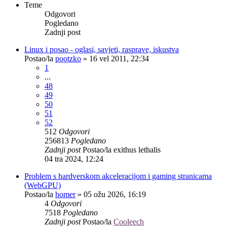
Teme
Odgovori
Pogledano
Zadnji post
Linux i posao - oglasi, savjeti, rasprave, iskustva
Postao/la
pootzko
»
16 vel 2011, 22:34
1
...
48
49
50
51
52
512
Odgovori
256813
Pogledano
Zadnji post
Postao/la
exithus lethalis
04 tra 2024, 12:24
Problem s hardverskom akceleracijom i gaming stranicama
(WebGPU)
Postao/la
homer
»
05 ožu 2026, 16:19
4
Odgovori
7518
Pogledano
Zadnji post
Postao/la
Cooleech