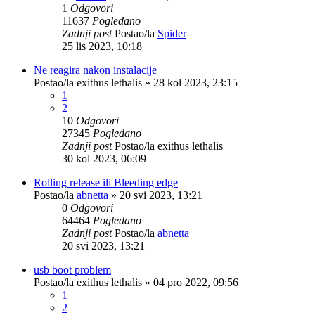
1
Odgovori
11637
Pogledano
Zadnji post
Postao/la
Spider
25 lis 2023, 10:18
Ne reagira nakon instalacije
Postao/la
exithus lethalis
»
28 kol 2023, 23:15
1
2
10
Odgovori
27345
Pogledano
Zadnji post
Postao/la
exithus lethalis
30 kol 2023, 06:09
Rolling release ili Bleeding edge
Postao/la
abnetta
»
20 svi 2023, 13:21
0
Odgovori
64464
Pogledano
Zadnji post
Postao/la
abnetta
20 svi 2023, 13:21
usb boot problem
Postao/la
exithus lethalis
»
04 pro 2022, 09:56
1
2