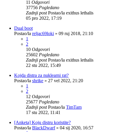
11
Odgovori
37756
Pogledano
Zadnji post
Postao/la
exithus lethalis
05 pro 2022, 17:19
Dual boot
Postao/la
reljac69loki
»
09 ruj 2018, 21:10
1
2
10
Odgovori
25602
Pogledano
Zadnji post
Postao/la
exithus lethalis
22 stu 2022, 15:49
Kojda distra za nuklearni rat?
Postao/la
shrike
»
27 vel 2022, 21:20
1
2
12
Odgovori
25677
Pogledano
Zadnji post
Postao/la
TimTam
17 stu 2022, 11:41
[Anketa] Koju distru koristite?
Postao/la
BlackDwarf
»
04 sij 2020, 16:57