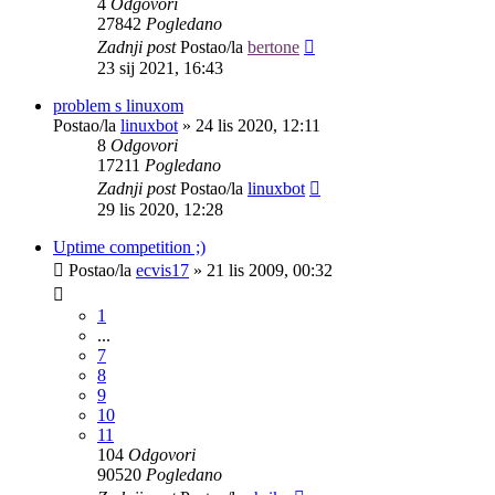
4
Odgovori
27842
Pogledano
Zadnji post
Postao/la
bertone
23 sij 2021, 16:43
problem s linuxom
Postao/la
linuxbot
»
24 lis 2020, 12:11
8
Odgovori
17211
Pogledano
Zadnji post
Postao/la
linuxbot
29 lis 2020, 12:28
Uptime competition ;)
Postao/la
ecvis17
»
21 lis 2009, 00:32
1
...
7
8
9
10
11
104
Odgovori
90520
Pogledano