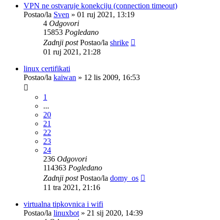
VPN ne ostvaruje konekciju (connection timeout)
Postao/la
Sven
»
01 ruj 2021, 13:19
4
Odgovori
15853
Pogledano
Zadnji post
Postao/la
shrike
01 ruj 2021, 21:28
linux certifikati
Postao/la
kaiwan
»
12 lis 2009, 16:53
1
...
20
21
22
23
24
236
Odgovori
114363
Pogledano
Zadnji post
Postao/la
domy_os
11 tra 2021, 21:16
virtualna tipkovnica i wifi
Postao/la
linuxbot
»
21 sij 2020, 14:39