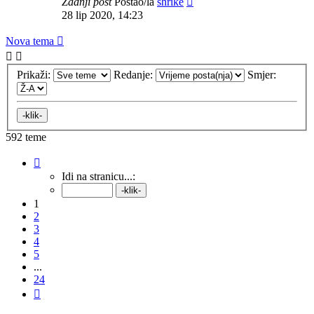
Zadnji post
Postao/la
shrike
28 lip 2020, 14:23
Nova tema
Prikaži:
Redanje:
Smjer:
592 teme
Stranica:
1
/
24
.
Idi na stranicu...:
1
2
3
4
5
...
24
Sljedeća