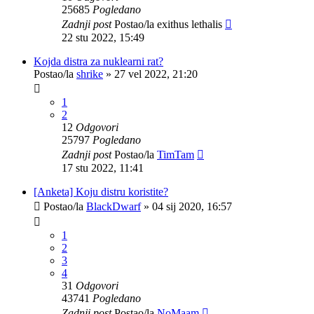
25685
Pogledano
Zadnji post
Postao/la
exithus lethalis
22 stu 2022, 15:49
Kojda distra za nuklearni rat?
Postao/la
shrike
»
27 vel 2022, 21:20
1
2
12
Odgovori
25797
Pogledano
Zadnji post
Postao/la
TimTam
17 stu 2022, 11:41
[Anketa] Koju distru koristite?
Postao/la
BlackDwarf
»
04 sij 2020, 16:57
1
2
3
4
31
Odgovori
43741
Pogledano
Zadnji post
Postao/la
NoMaam