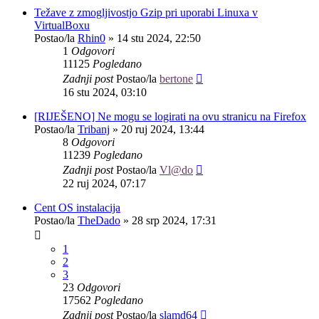
Težave z zmogljivostjo Gzip pri uporabi Linuxa v
VirtualBoxu
Postao/la
Rhin0
»
14 stu 2024, 22:50
1
Odgovori
11125
Pogledano
Zadnji post
Postao/la
bertone
16 stu 2024, 03:10
[RIJEŠENO] Ne mogu se logirati na ovu stranicu na Firefox
Postao/la
Tribanj
»
20 ruj 2024, 13:44
8
Odgovori
11239
Pogledano
Zadnji post
Postao/la
Vl@do
22 ruj 2024, 07:17
Cent OS instalacija
Postao/la
TheDado
»
28 srp 2024, 17:31
1
2
3
23
Odgovori
17562
Pogledano
Zadnji post
Postao/la
slamd64