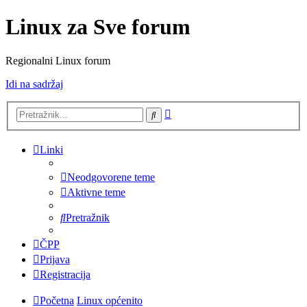
Linux za Sve forum
Regionalni Linux forum
Idi na sadržaj
Napredno
Pretražnik
pretraživanje
Linki
Neodgovorene teme
Aktivne teme
Pretražnik
ČPP
Prijava
Registracija
Početna
Linux općenito