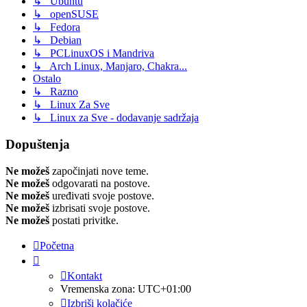
↳ Ubuntu
↳ openSUSE
↳ Fedora
↳ Debian
↳ PCLinuxOS i Mandriva
↳ Arch Linux, Manjaro, Chakra...
Ostalo
↳ Razno
↳ Linux Za Sve
↳ Linux za Sve - dodavanje sadržaja
Dopuštenja
Ne možeš
započinjati nove teme.
Ne možeš
odgovarati na postove.
Ne možeš
uređivati svoje postove.
Ne možeš
izbrisati svoje postove.
Ne možeš
postati privitke.
Početna
Kontakt
Vremenska zona:
UTC+01:00
Izbriši kolačiće