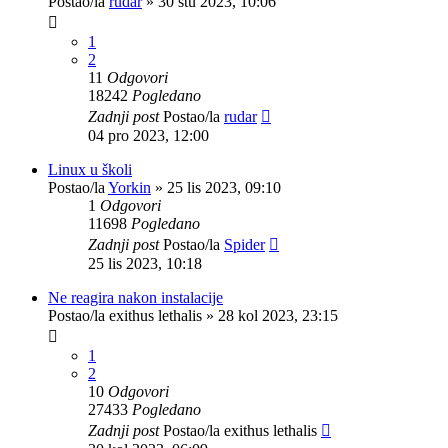
Postao/la
rudar
»
30 stu 2023, 10:06
1
2
11
Odgovori
18242
Pogledano
Zadnji post
Postao/la
rudar
04 pro 2023, 12:00
Linux u školi
Postao/la
Yorkin
»
25 lis 2023, 09:10
1
Odgovori
11698
Pogledano
Zadnji post
Postao/la
Spider
25 lis 2023, 10:18
Ne reagira nakon instalacije
Postao/la
exithus lethalis
»
28 kol 2023, 23:15
1
2
10
Odgovori
27433
Pogledano
Zadnji post
Postao/la
exithus lethalis