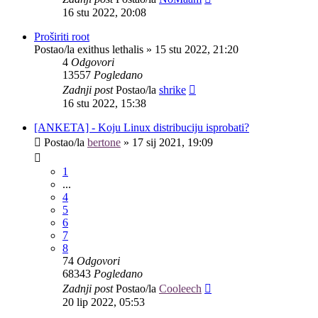
16 stu 2022, 20:08
Proširiti root
Postao/la
exithus lethalis
»
15 stu 2022, 21:20
4
Odgovori
13557
Pogledano
Zadnji post
Postao/la
shrike
16 stu 2022, 15:38
[ANKETA] - Koju Linux distribuciju isprobati?
Postao/la
bertone
»
17 sij 2021, 19:09
1
...
4
5
6
7
8
74
Odgovori
68343
Pogledano
Zadnji post
Postao/la
Cooleech
20 lip 2022, 05:53