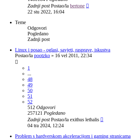
Zadnji post
Postao/la
bertone
22 stu 2022, 16:04
Teme
Odgovori
Pogledano
Zadnji post
Linux i posao - oglasi, savjeti, rasprave, iskustva
Postao/la
pootzko
»
16 vel 2011, 22:34
1
...
48
49
50
51
52
512
Odgovori
257121
Pogledano
Zadnji post
Postao/la
exithus lethalis
04 tra 2024, 12:24
Problem s hardverskom akceleracijom i gaming stranicama