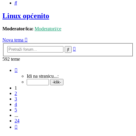
Pretražnik
Linux općenito
Moderator/ica:
Moderatori/ce
Nova tema
Napredno
Pretražnik
pretraživanje
592 teme
Stranica:
1
/
24
.
Idi na stranicu...:
1
2
3
4
5
...
24
Sljedeća