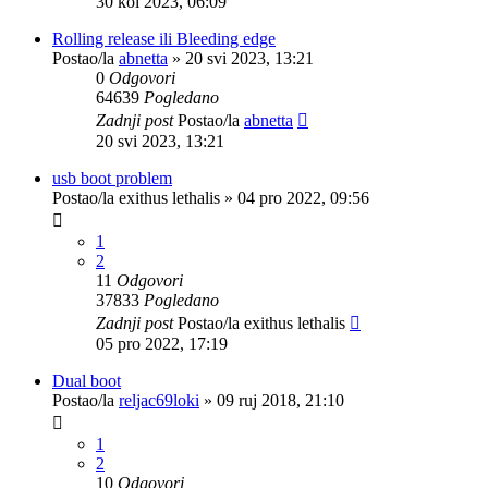
30 kol 2023, 06:09
Rolling release ili Bleeding edge
Postao/la
abnetta
»
20 svi 2023, 13:21
0
Odgovori
64639
Pogledano
Zadnji post
Postao/la
abnetta
20 svi 2023, 13:21
usb boot problem
Postao/la
exithus lethalis
»
04 pro 2022, 09:56
1
2
11
Odgovori
37833
Pogledano
Zadnji post
Postao/la
exithus lethalis
05 pro 2022, 17:19
Dual boot
Postao/la
reljac69loki
»
09 ruj 2018, 21:10
1
2
10
Odgovori