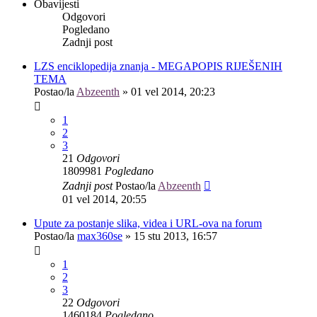
Obavijesti
Odgovori
Pogledano
Zadnji post
LZS enciklopedija znanja - MEGAPOPIS RIJEŠENIH
TEMA
Postao/la
Abzeenth
»
01 vel 2014, 20:23
1
2
3
21
Odgovori
1809981
Pogledano
Zadnji post
Postao/la
Abzeenth
01 vel 2014, 20:55
Upute za postanje slika, videa i URL-ova na forum
Postao/la
max360se
»
15 stu 2013, 16:57
1
2
3
22
Odgovori
1460184
Pogledano