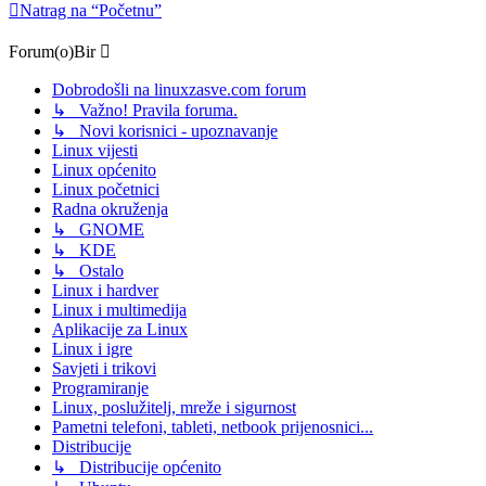
Natrag na “Početnu”
Forum(o)Bir
Dobrodošli na linuxzasve.com forum
↳ Važno! Pravila foruma.
↳ Novi korisnici - upoznavanje
Linux vijesti
Linux općenito
Linux početnici
Radna okruženja
↳ GNOME
↳ KDE
↳ Ostalo
Linux i hardver
Linux i multimedija
Aplikacije za Linux
Linux i igre
Savjeti i trikovi
Programiranje
Linux, poslužitelj, mreže i sigurnost
Pametni telefoni, tableti, netbook prijenosnici...
Distribucije
↳ Distribucije općenito