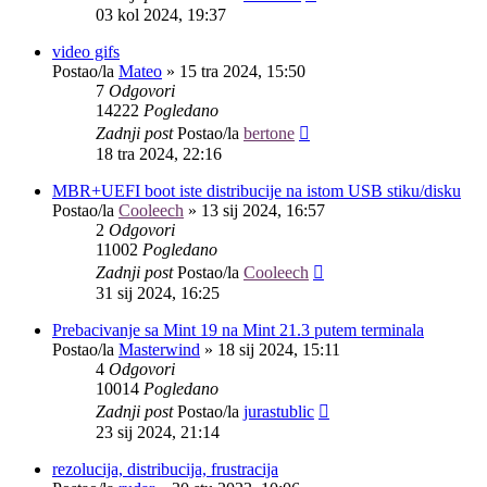
03 kol 2024, 19:37
video gifs
Postao/la
Mateo
»
15 tra 2024, 15:50
7
Odgovori
14222
Pogledano
Zadnji post
Postao/la
bertone
18 tra 2024, 22:16
MBR+UEFI boot iste distribucije na istom USB stiku/disku
Postao/la
Cooleech
»
13 sij 2024, 16:57
2
Odgovori
11002
Pogledano
Zadnji post
Postao/la
Cooleech
31 sij 2024, 16:25
Prebacivanje sa Mint 19 na Mint 21.3 putem terminala
Postao/la
Masterwind
»
18 sij 2024, 15:11
4
Odgovori
10014
Pogledano
Zadnji post
Postao/la
jurastublic
23 sij 2024, 21:14
rezolucija, distribucija, frustracija