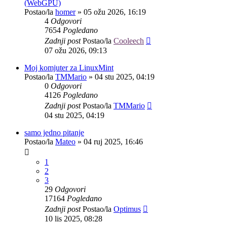
(WebGPU)
Postao/la
homer
»
05 ožu 2026, 16:19
4
Odgovori
7654
Pogledano
Zadnji post
Postao/la
Cooleech
07 ožu 2026, 09:13
Moj komjuter za LinuxMint
Postao/la
TMMario
»
04 stu 2025, 04:19
0
Odgovori
4126
Pogledano
Zadnji post
Postao/la
TMMario
04 stu 2025, 04:19
samo jedno pitanje
Postao/la
Mateo
»
04 ruj 2025, 16:46
1
2
3
29
Odgovori
17164
Pogledano
Zadnji post
Postao/la
Optimus
10 lis 2025, 08:28