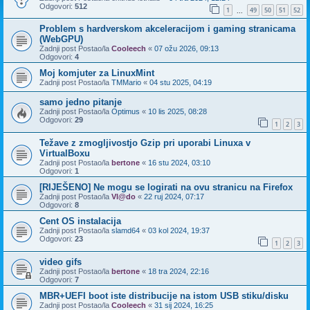
Odgovori:
512
1
49
50
51
52
...
Problem s hardverskom akceleracijom i gaming stranicama
(WebGPU)
Zadnji post Postao/la
Cooleech
«
07 ožu 2026, 09:13
Odgovori:
4
Moj komjuter za LinuxMint
Zadnji post Postao/la
TMMario
«
04 stu 2025, 04:19
samo jedno pitanje
Zadnji post Postao/la
Optimus
«
10 lis 2025, 08:28
Odgovori:
29
1
2
3
Težave z zmogljivostjo Gzip pri uporabi Linuxa v
VirtualBoxu
Zadnji post Postao/la
bertone
«
16 stu 2024, 03:10
Odgovori:
1
[RIJEŠENO] Ne mogu se logirati na ovu stranicu na Firefox
Zadnji post Postao/la
Vl@do
«
22 ruj 2024, 07:17
Odgovori:
8
Cent OS instalacija
Zadnji post Postao/la
slamd64
«
03 kol 2024, 19:37
Odgovori:
23
1
2
3
video gifs
Zadnji post Postao/la
bertone
«
18 tra 2024, 22:16
Odgovori:
7
MBR+UEFI boot iste distribucije na istom USB stiku/disku
Zadnji post Postao/la
Cooleech
«
31 sij 2024, 16:25