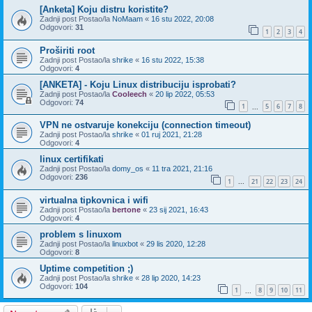
[Anketa] Koju distru koristite?
Zadnji post Postao/la
NoMaam
«
16 stu 2022, 20:08
Odgovori:
31
1
2
3
4
Proširiti root
Zadnji post Postao/la
shrike
«
16 stu 2022, 15:38
Odgovori:
4
[ANKETA] - Koju Linux distribuciju isprobati?
Zadnji post Postao/la
Cooleech
«
20 lip 2022, 05:53
Odgovori:
74
1
5
6
7
8
...
VPN ne ostvaruje konekciju (connection timeout)
Zadnji post Postao/la
shrike
«
01 ruj 2021, 21:28
Odgovori:
4
linux certifikati
Zadnji post Postao/la
domy_os
«
11 tra 2021, 21:16
Odgovori:
236
1
21
22
23
24
...
virtualna tipkovnica i wifi
Zadnji post Postao/la
bertone
«
23 sij 2021, 16:43
Odgovori:
4
problem s linuxom
Zadnji post Postao/la
linuxbot
«
29 lis 2020, 12:28
Odgovori:
8
Uptime competition ;)
Zadnji post Postao/la
shrike
«
28 lip 2020, 14:23
Odgovori:
104
1
8
9
10
11
...