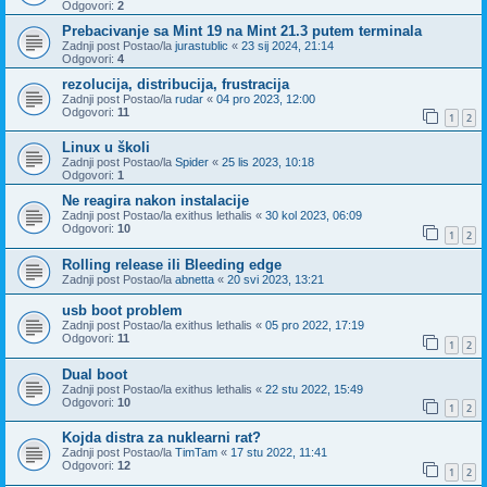
Odgovori:
2
Prebacivanje sa Mint 19 na Mint 21.3 putem terminala
Zadnji post Postao/la
jurastublic
«
23 sij 2024, 21:14
Odgovori:
4
rezolucija, distribucija, frustracija
Zadnji post Postao/la
rudar
«
04 pro 2023, 12:00
Odgovori:
11
1
2
Linux u školi
Zadnji post Postao/la
Spider
«
25 lis 2023, 10:18
Odgovori:
1
Ne reagira nakon instalacije
Zadnji post Postao/la
exithus lethalis
«
30 kol 2023, 06:09
Odgovori:
10
1
2
Rolling release ili Bleeding edge
Zadnji post Postao/la
abnetta
«
20 svi 2023, 13:21
usb boot problem
Zadnji post Postao/la
exithus lethalis
«
05 pro 2022, 17:19
Odgovori:
11
1
2
Dual boot
Zadnji post Postao/la
exithus lethalis
«
22 stu 2022, 15:49
Odgovori:
10
1
2
Kojda distra za nuklearni rat?
Zadnji post Postao/la
TimTam
«
17 stu 2022, 11:41
Odgovori:
12
1
2