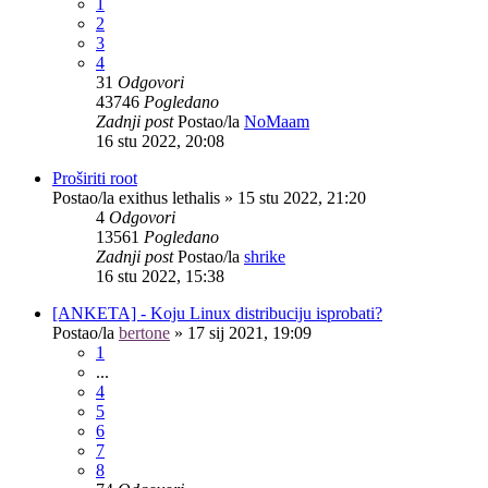
1
2
3
4
31
Odgovori
43746
Pogledano
Zadnji post
Postao/la
NoMaam
16 stu 2022, 20:08
Proširiti root
Postao/la
exithus lethalis
»
15 stu 2022, 21:20
4
Odgovori
13561
Pogledano
Zadnji post
Postao/la
shrike
16 stu 2022, 15:38
[ANKETA] - Koju Linux distribuciju isprobati?
Postao/la
bertone
»
17 sij 2021, 19:09
1
...
4
5
6
7
8