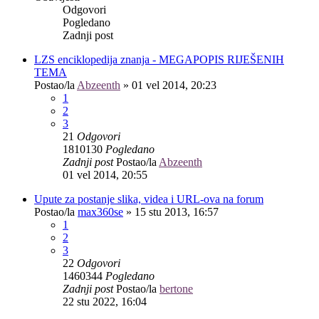
Odgovori
Pogledano
Zadnji post
LZS enciklopedija znanja - MEGAPOPIS RIJEŠENIH
TEMA
Postao/la
Abzeenth
»
01 vel 2014, 20:23
1
2
3
21
Odgovori
1810130
Pogledano
Zadnji post
Postao/la
Abzeenth
01 vel 2014, 20:55
Upute za postanje slika, videa i URL-ova na forum
Postao/la
max360se
»
15 stu 2013, 16:57
1
2
3
22
Odgovori
1460344
Pogledano
Zadnji post
Postao/la
bertone
22 stu 2022, 16:04