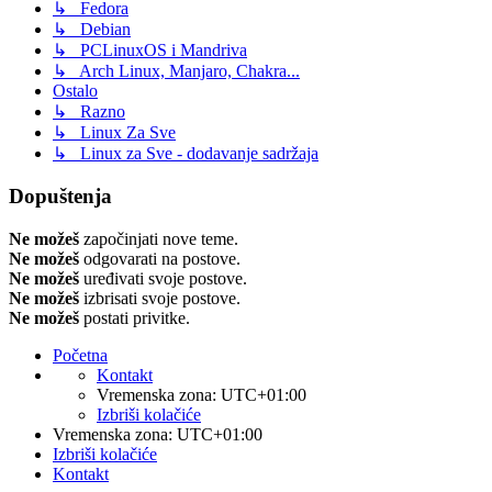
↳ Fedora
↳ Debian
↳ PCLinuxOS i Mandriva
↳ Arch Linux, Manjaro, Chakra...
Ostalo
↳ Razno
↳ Linux Za Sve
↳ Linux za Sve - dodavanje sadržaja
Dopuštenja
Ne možeš
započinjati nove teme.
Ne možeš
odgovarati na postove.
Ne možeš
uređivati svoje postove.
Ne možeš
izbrisati svoje postove.
Ne možeš
postati privitke.
Početna
Kontakt
Vremenska zona:
UTC+01:00
Izbriši kolačiće
Vremenska zona:
UTC+01:00
Izbriši kolačiće
Kontakt