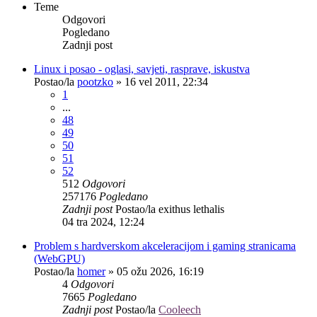
Teme
Odgovori
Pogledano
Zadnji post
Linux i posao - oglasi, savjeti, rasprave, iskustva
Postao/la
pootzko
»
16 vel 2011, 22:34
1
...
48
49
50
51
52
512
Odgovori
257176
Pogledano
Zadnji post
Postao/la
exithus lethalis
04 tra 2024, 12:24
Problem s hardverskom akceleracijom i gaming stranicama
(WebGPU)
Postao/la
homer
»
05 ožu 2026, 16:19
4
Odgovori
7665
Pogledano
Zadnji post
Postao/la
Cooleech