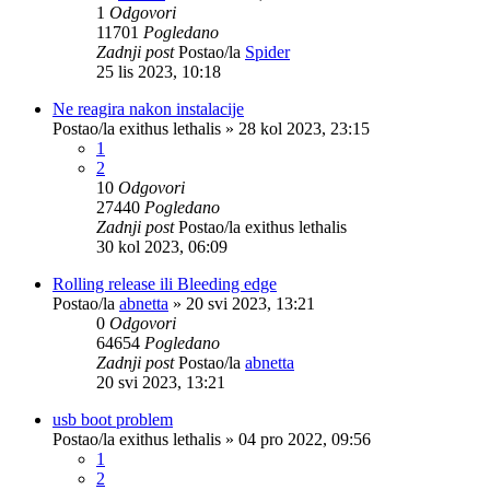
1
Odgovori
11701
Pogledano
Zadnji post
Postao/la
Spider
25 lis 2023, 10:18
Ne reagira nakon instalacije
Postao/la
exithus lethalis
»
28 kol 2023, 23:15
1
2
10
Odgovori
27440
Pogledano
Zadnji post
Postao/la
exithus lethalis
30 kol 2023, 06:09
Rolling release ili Bleeding edge
Postao/la
abnetta
»
20 svi 2023, 13:21
0
Odgovori
64654
Pogledano
Zadnji post
Postao/la
abnetta
20 svi 2023, 13:21
usb boot problem
Postao/la
exithus lethalis
»
04 pro 2022, 09:56
1
2