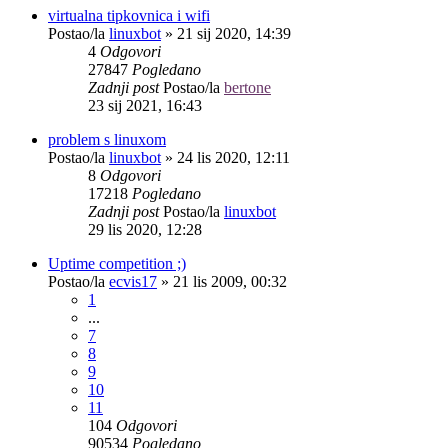
virtualna tipkovnica i wifi
Postao/la
linuxbot
»
21 sij 2020, 14:39
4
Odgovori
27847
Pogledano
Zadnji post
Postao/la
bertone
23 sij 2021, 16:43
problem s linuxom
Postao/la
linuxbot
»
24 lis 2020, 12:11
8
Odgovori
17218
Pogledano
Zadnji post
Postao/la
linuxbot
29 lis 2020, 12:28
Uptime competition ;)
Postao/la
ecvis17
»
21 lis 2009, 00:32
1
...
7
8
9
10
11
104
Odgovori
90534
Pogledano