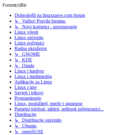
Forum(o)Bir
Dobrodošli na linuxzasve.com forum
↳ Važno! Pravila foruma.
↳ Novi korisnici - upoznavanje
Linux vijesti
Linux općenito
Linux početnici
Radna okruženja
↳ GNOME
↳ KDE
↳ Ostalo
Linux i hardver
Linux i multimedija
Aplikacije za Linux
Linux i igre
Savjeti i trikovi
Programiranje
Linux, poslužitelj, mreže i sigurnost
Pametni telefoni, tableti, netbook prijenosnici...
Distribucije
↳ Distribucije općenito
↳ Ubuntu
↳ openSUSE