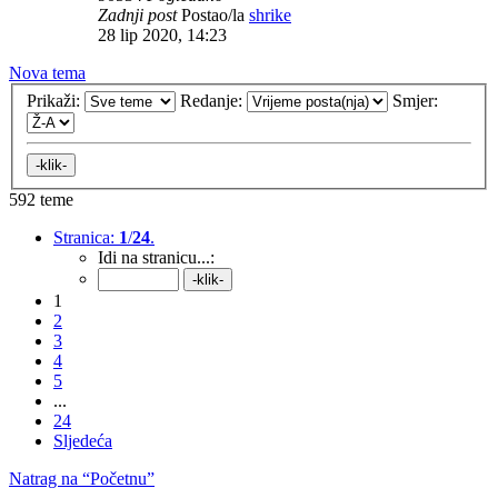
Zadnji post
Postao/la
shrike
28 lip 2020, 14:23
Nova tema
Prikaži:
Redanje:
Smjer:
592 teme
Stranica:
1
/
24
.
Idi na stranicu...:
1
2
3
4
5
...
24
Sljedeća
Natrag na “Početnu”