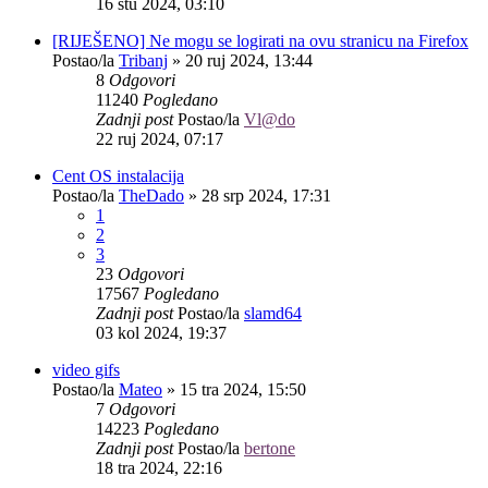
16 stu 2024, 03:10
[RIJEŠENO] Ne mogu se logirati na ovu stranicu na Firefox
Postao/la
Tribanj
»
20 ruj 2024, 13:44
8
Odgovori
11240
Pogledano
Zadnji post
Postao/la
Vl@do
22 ruj 2024, 07:17
Cent OS instalacija
Postao/la
TheDado
»
28 srp 2024, 17:31
1
2
3
23
Odgovori
17567
Pogledano
Zadnji post
Postao/la
slamd64
03 kol 2024, 19:37
video gifs
Postao/la
Mateo
»
15 tra 2024, 15:50
7
Odgovori
14223
Pogledano
Zadnji post
Postao/la
bertone
18 tra 2024, 22:16