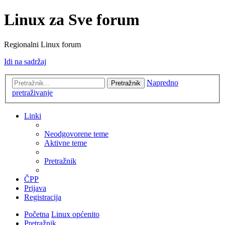
Linux za Sve forum
Regionalni Linux forum
Idi na sadržaj
Napredno
Pretražnik
pretraživanje
Linki
Neodgovorene teme
Aktivne teme
Pretražnik
ČPP
Prijava
Registracija
Početna
Linux općenito
Pretražnik