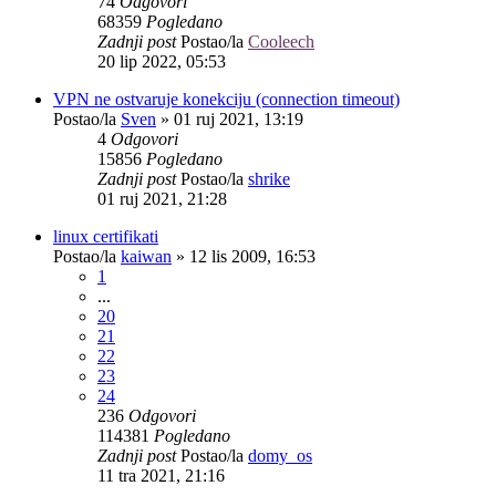
74
Odgovori
68359
Pogledano
Zadnji post
Postao/la
Cooleech
20 lip 2022, 05:53
VPN ne ostvaruje konekciju (connection timeout)
Postao/la
Sven
»
01 ruj 2021, 13:19
4
Odgovori
15856
Pogledano
Zadnji post
Postao/la
shrike
01 ruj 2021, 21:28
linux certifikati
Postao/la
kaiwan
»
12 lis 2009, 16:53
1
...
20
21
22
23
24
236
Odgovori
114381
Pogledano
Zadnji post
Postao/la
domy_os
11 tra 2021, 21:16