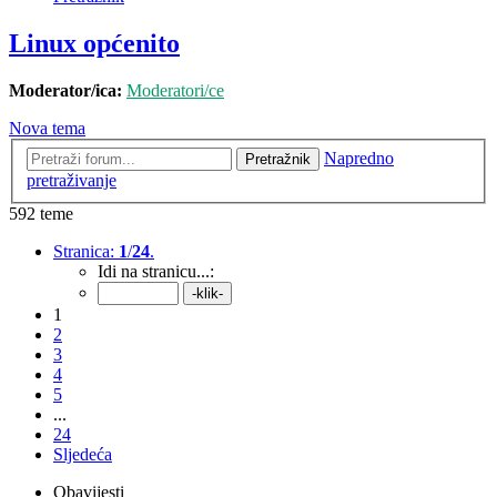
Linux općenito
Moderator/ica:
Moderatori/ce
Nova tema
Napredno
Pretražnik
pretraživanje
592 teme
Stranica:
1
/
24
.
Idi na stranicu...:
1
2
3
4
5
...
24
Sljedeća
Obavijesti