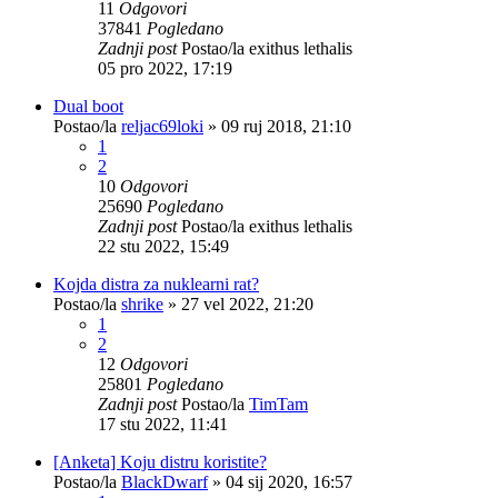
11
Odgovori
37841
Pogledano
Zadnji post
Postao/la
exithus lethalis
05 pro 2022, 17:19
Dual boot
Postao/la
reljac69loki
»
09 ruj 2018, 21:10
1
2
10
Odgovori
25690
Pogledano
Zadnji post
Postao/la
exithus lethalis
22 stu 2022, 15:49
Kojda distra za nuklearni rat?
Postao/la
shrike
»
27 vel 2022, 21:20
1
2
12
Odgovori
25801
Pogledano
Zadnji post
Postao/la
TimTam
17 stu 2022, 11:41
[Anketa] Koju distru koristite?
Postao/la
BlackDwarf
»
04 sij 2020, 16:57