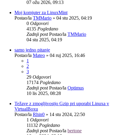
07 ožu 2026, 09:13
Moj komjuter za LinuxMint
Postao/la
TMMario
»
04 stu 2025, 04:19
0
Odgovori
4135
Pogledano
Zadnji post
Postao/la
TMMario
04 stu 2025, 04:19
samo jedno pitanje
Postao/la
Mateo
»
04 ruj 2025, 16:46
1
2
3
29
Odgovori
17174
Pogledano
Zadnji post
Postao/la
Optimus
10 lis 2025, 08:28
Težave z zmogljivostjo Gzip pri uporabi Linuxa v
VirtualBoxu
Postao/la
Rhin0
»
14 stu 2024, 22:50
1
Odgovori
11132
Pogledano
Zadnji post
Postao/la
bertone