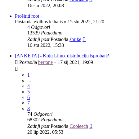
16 stu 2022, 20:08
Proširiti root
Postao/la
exithus lethalis
»
15 stu 2022, 21:20
4
Odgovori
13539
Pogledano
Zadnji post
Postao/la
shrike
16 stu 2022, 15:38
[ANKETA] - Koju Linux distribuciju isprobati?
Postao/la
bertone
»
17 sij 2021, 19:09
1
...
4
5
6
7
8
74
Odgovori
68302
Pogledano
Zadnji post
Postao/la
Cooleech
20 lip 2022, 05:53