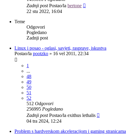
Zadnji post
Postao/la
bertone
22 stu 2022, 16:04
Teme
Odgovori
Pogledano
Zadnji post
Linux i posao - oglasi, savjeti, rasprave, iskustva
Postao/la
pootzko
»
16 vel 2011, 22:34
1
...
48
49
50
51
52
512
Odgovori
256995
Pogledano
Zadnji post
Postao/la
exithus lethalis
04 tra 2024, 12:24
Problem s hardverskom akceleracijom i gaming stranicama