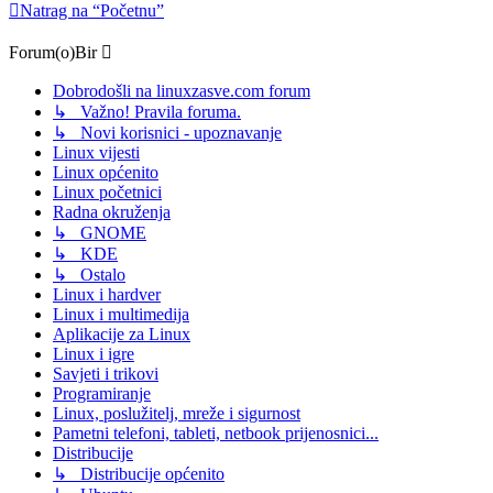
Natrag na “Početnu”
Forum(o)Bir
Dobrodošli na linuxzasve.com forum
↳ Važno! Pravila foruma.
↳ Novi korisnici - upoznavanje
Linux vijesti
Linux općenito
Linux početnici
Radna okruženja
↳ GNOME
↳ KDE
↳ Ostalo
Linux i hardver
Linux i multimedija
Aplikacije za Linux
Linux i igre
Savjeti i trikovi
Programiranje
Linux, poslužitelj, mreže i sigurnost
Pametni telefoni, tableti, netbook prijenosnici...
Distribucije
↳ Distribucije općenito