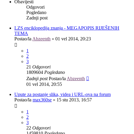
Obavijesti
Odgovori
Pogledano
Zadnji post
LZS enciklopedija znanja - MEGAPOPIS RIJEŠENIH
TEMA
Postao/la
Abzeenth
»
01 vel 2014, 20:23
1
2
3
21
Odgovori
1809604
Pogledano
Zadnji post
Postao/la
Abzeenth
01 vel 2014, 20:55
Upute za postanje slika, videa i URL-ova na forum
Postao/la
max360se
»
15 stu 2013, 16:57
1
2
3
22
Odgovori
1459810
Pogledano