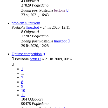
4
Odgovori
27829
Pogledano
Zadnji post
Postao/la
bertone
23 sij 2021, 16:43
problem s linuxom
Postao/la
linuxbot
»
24 lis 2020, 12:11
8
Odgovori
17202
Pogledano
Zadnji post
Postao/la
linuxbot
29 lis 2020, 12:28
Uptime competition ;)
Postao/la
ecvis17
»
21 lis 2009, 00:32
1
...
7
8
9
10
11
104
Odgovori
90478
Pogledano