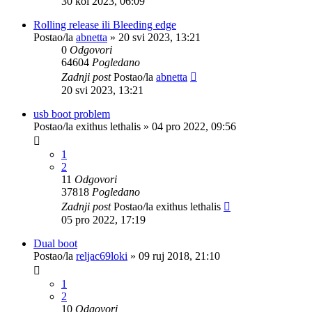
30 kol 2023, 06:09
Rolling release ili Bleeding edge
Postao/la
abnetta
»
20 svi 2023, 13:21
0
Odgovori
64604
Pogledano
Zadnji post
Postao/la
abnetta
20 svi 2023, 13:21
usb boot problem
Postao/la
exithus lethalis
»
04 pro 2022, 09:56
1
2
11
Odgovori
37818
Pogledano
Zadnji post
Postao/la
exithus lethalis
05 pro 2022, 17:19
Dual boot
Postao/la
reljac69loki
»
09 ruj 2018, 21:10
1
2
10
Odgovori