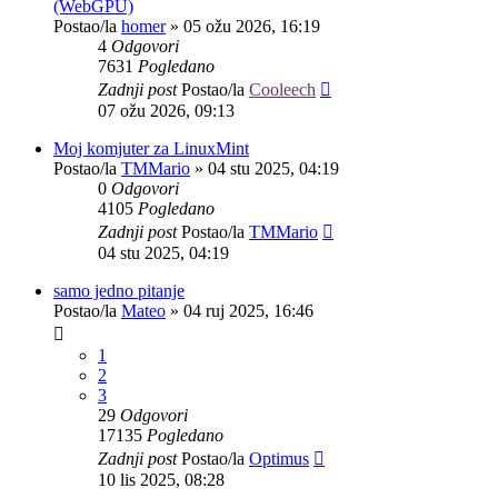
(WebGPU)
Postao/la
homer
»
05 ožu 2026, 16:19
4
Odgovori
7631
Pogledano
Zadnji post
Postao/la
Cooleech
07 ožu 2026, 09:13
Moj komjuter za LinuxMint
Postao/la
TMMario
»
04 stu 2025, 04:19
0
Odgovori
4105
Pogledano
Zadnji post
Postao/la
TMMario
04 stu 2025, 04:19
samo jedno pitanje
Postao/la
Mateo
»
04 ruj 2025, 16:46
1
2
3
29
Odgovori
17135
Pogledano
Zadnji post
Postao/la
Optimus
10 lis 2025, 08:28