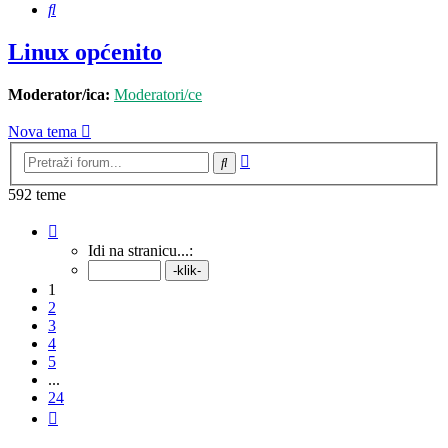
Pretražnik
Linux općenito
Moderator/ica:
Moderatori/ce
Nova tema
Napredno
Pretražnik
pretraživanje
592 teme
Stranica:
1
/
24
.
Idi na stranicu...:
1
2
3
4
5
...
24
Sljedeća