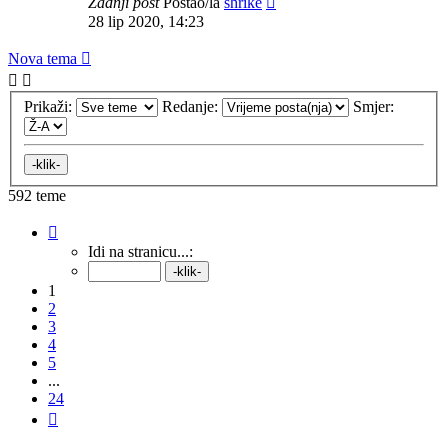
Zadnji post
Postao/la
shrike
28 lip 2020, 14:23
Nova tema
Prikaži:
Redanje:
Smjer:
592 teme
Stranica:
1
/
24
.
Idi na stranicu...:
1
2
3
4
5
...
24
Sljedeća