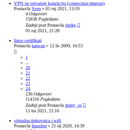
VPN ne ostvaruje konekciju (connection timeout)
Postao/la
Sven
»
01 ruj 2021, 13:19
4
Odgovori
15838
Pogledano
Zadnji post
Postao/la
shrike
01 ruj 2021, 21:28
linux certifikati
Postao/la
kaiwan
»
12 lis 2009, 16:53
1
...
20
21
22
23
24
236
Odgovori
114316
Pogledano
Zadnji post
Postao/la
domy_os
11 tra 2021, 21:16
virtualna tipkovnica i wifi
Postao/la
linuxbot
»
21 sij 2020, 14:39