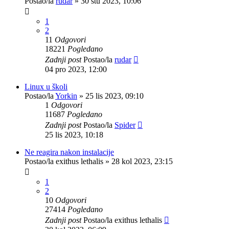
Postao/la
rudar
»
30 stu 2023, 10:06
1
2
11
Odgovori
18221
Pogledano
Zadnji post
Postao/la
rudar
04 pro 2023, 12:00
Linux u školi
Postao/la
Yorkin
»
25 lis 2023, 09:10
1
Odgovori
11687
Pogledano
Zadnji post
Postao/la
Spider
25 lis 2023, 10:18
Ne reagira nakon instalacije
Postao/la
exithus lethalis
»
28 kol 2023, 23:15
1
2
10
Odgovori
27414
Pogledano
Zadnji post
Postao/la
exithus lethalis