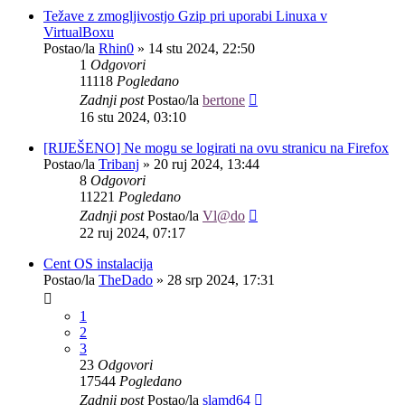
Težave z zmogljivostjo Gzip pri uporabi Linuxa v
VirtualBoxu
Postao/la
Rhin0
»
14 stu 2024, 22:50
1
Odgovori
11118
Pogledano
Zadnji post
Postao/la
bertone
16 stu 2024, 03:10
[RIJEŠENO] Ne mogu se logirati na ovu stranicu na Firefox
Postao/la
Tribanj
»
20 ruj 2024, 13:44
8
Odgovori
11221
Pogledano
Zadnji post
Postao/la
Vl@do
22 ruj 2024, 07:17
Cent OS instalacija
Postao/la
TheDado
»
28 srp 2024, 17:31
1
2
3
23
Odgovori
17544
Pogledano
Zadnji post
Postao/la
slamd64