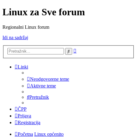
Linux za Sve forum
Regionalni Linux forum
Idi na sadržaj
Napredno
Pretražnik
pretraživanje
Linki
Neodgovorene teme
Aktivne teme
Pretražnik
ČPP
Prijava
Registracija
Početna
Linux općenito