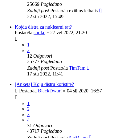
25669
Pogledano
Zadnji post
Postao/la
exithus lethalis
22 stu 2022, 15:49
Kojda distra za nuklearni rat?
Postao/la
shrike
»
27 vel 2022, 21:20
1
2
12
Odgovori
25777
Pogledano
Zadnji post
Postao/la
TimTam
17 stu 2022, 11:41
[Anketa] Koju distru koristite?
Postao/la
BlackDwarf
»
04 sij 2020, 16:57
1
2
3
4
31
Odgovori
43717
Pogledano
Zadnji post
Postao/la
NoMaam