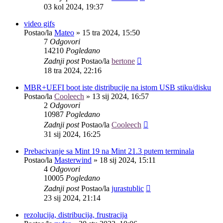
03 kol 2024, 19:37
video gifs
Postao/la
Mateo
»
15 tra 2024, 15:50
7
Odgovori
14210
Pogledano
Zadnji post
Postao/la
bertone
18 tra 2024, 22:16
MBR+UEFI boot iste distribucije na istom USB stiku/disku
Postao/la
Cooleech
»
13 sij 2024, 16:57
2
Odgovori
10987
Pogledano
Zadnji post
Postao/la
Cooleech
31 sij 2024, 16:25
Prebacivanje sa Mint 19 na Mint 21.3 putem terminala
Postao/la
Masterwind
»
18 sij 2024, 15:11
4
Odgovori
10005
Pogledano
Zadnji post
Postao/la
jurastublic
23 sij 2024, 21:14
rezolucija, distribucija, frustracija