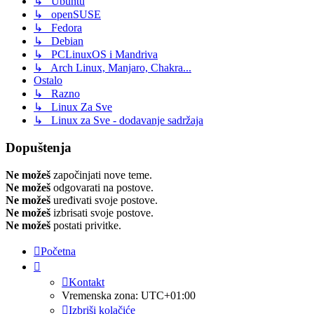
↳ Ubuntu
↳ openSUSE
↳ Fedora
↳ Debian
↳ PCLinuxOS i Mandriva
↳ Arch Linux, Manjaro, Chakra...
Ostalo
↳ Razno
↳ Linux Za Sve
↳ Linux za Sve - dodavanje sadržaja
Dopuštenja
Ne možeš
započinjati nove teme.
Ne možeš
odgovarati na postove.
Ne možeš
uređivati svoje postove.
Ne možeš
izbrisati svoje postove.
Ne možeš
postati privitke.
Početna
Kontakt
Vremenska zona:
UTC+01:00
Izbriši kolačiće