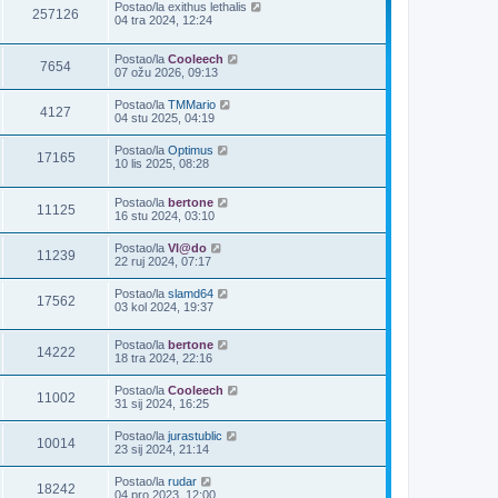
Postao/la
exithus lethalis
257126
04 tra 2024, 12:24
Postao/la
Cooleech
7654
07 ožu 2026, 09:13
Postao/la
TMMario
4127
04 stu 2025, 04:19
Postao/la
Optimus
17165
10 lis 2025, 08:28
Postao/la
bertone
11125
16 stu 2024, 03:10
Postao/la
Vl@do
11239
22 ruj 2024, 07:17
Postao/la
slamd64
17562
03 kol 2024, 19:37
Postao/la
bertone
14222
18 tra 2024, 22:16
Postao/la
Cooleech
11002
31 sij 2024, 16:25
Postao/la
jurastublic
10014
23 sij 2024, 21:14
Postao/la
rudar
18242
04 pro 2023, 12:00