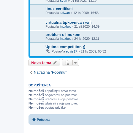
Postao/la
Sven
»
01 ruj 2021, 13:19
linux certifikati
Postao/la
kaiwan
»
12 lis 2009, 16:53
virtualna tipkovnica i wifi
Postao/la
linuxbot
»
21 sij 2020, 14:39
problem s linuxom
Postao/la
linuxbot
»
24 lis 2020, 12:11
Uptime competition ;)
Postao/la
ecvis17
»
21 lis 2009, 00:32
Nova tema
Natrag na “Početnu”
DOPUŠTENJA
Ne možeš
započinjati nove teme.
Ne možeš
odgovarati na postove.
Ne možeš
uređivati svoje postove.
Ne možeš
izbrisati svoje postove.
Ne možeš
postati privitke.
Početna