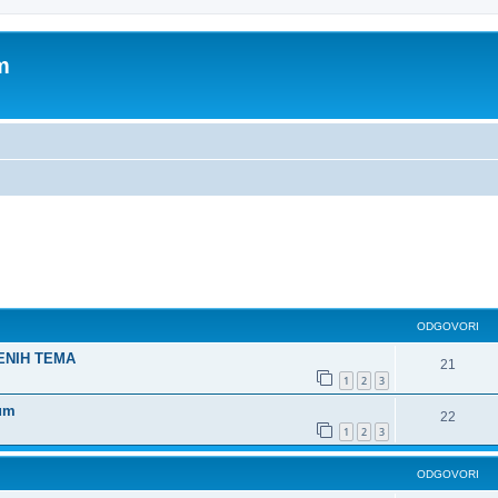
m
dno pretraživanje
ODGOVORI
ŠENIH TEMA
21
1
2
3
rum
22
1
2
3
ODGOVORI