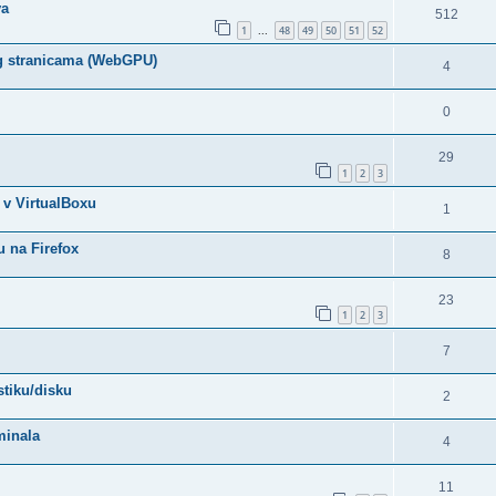
va
512
1
48
49
50
51
52
...
g stranicama (WebGPU)
4
0
29
1
2
3
 v VirtualBoxu
1
u na Firefox
8
23
1
2
3
7
stiku/disku
2
minala
4
11