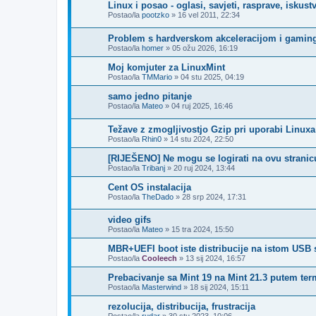
Linux i posao - oglasi, savjeti, rasprave, iskust
Postao/la
pootzko
»
16 vel 2011, 22:34
Problem s hardverskom akceleracijom i gamin
Postao/la
homer
»
05 ožu 2026, 16:19
Moj komjuter za LinuxMint
Postao/la
TMMario
»
04 stu 2025, 04:19
samo jedno pitanje
Postao/la
Mateo
»
04 ruj 2025, 16:46
Težave z zmogljivostjo Gzip pri uporabi Linuxa
Postao/la
Rhin0
»
14 stu 2024, 22:50
[RIJEŠENO] Ne mogu se logirati na ovu stranic
Postao/la
Tribanj
»
20 ruj 2024, 13:44
Cent OS instalacija
Postao/la
TheDado
»
28 srp 2024, 17:31
video gifs
Postao/la
Mateo
»
15 tra 2024, 15:50
MBR+UEFI boot iste distribucije na istom USB 
Postao/la
Cooleech
»
13 sij 2024, 16:57
Prebacivanje sa Mint 19 na Mint 21.3 putem ter
Postao/la
Masterwind
»
18 sij 2024, 15:11
rezolucija, distribucija, frustracija