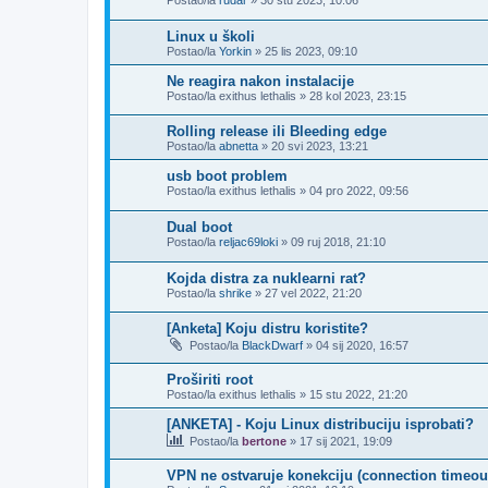
Postao/la
rudar
»
30 stu 2023, 10:06
Linux u školi
Postao/la
Yorkin
»
25 lis 2023, 09:10
Ne reagira nakon instalacije
Postao/la
exithus lethalis
»
28 kol 2023, 23:15
Rolling release ili Bleeding edge
Postao/la
abnetta
»
20 svi 2023, 13:21
usb boot problem
Postao/la
exithus lethalis
»
04 pro 2022, 09:56
Dual boot
Postao/la
reljac69loki
»
09 ruj 2018, 21:10
Kojda distra za nuklearni rat?
Postao/la
shrike
»
27 vel 2022, 21:20
[Anketa] Koju distru koristite?
Postao/la
BlackDwarf
»
04 sij 2020, 16:57
Proširiti root
Postao/la
exithus lethalis
»
15 stu 2022, 21:20
[ANKETA] - Koju Linux distribuciju isprobati?
Postao/la
bertone
»
17 sij 2021, 19:09
VPN ne ostvaruje konekciju (connection timeou