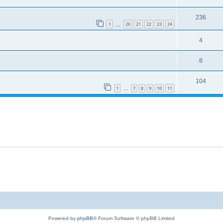
236
1
20
21
22
23
24
...
4
8
104
1
7
8
9
10
11
...
Powered by
phpBB
® Forum Software © phpBB Limited