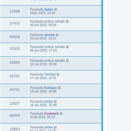
Postao/la
Spider
11698
25 lis 2023, 10:18
Postao/la
exithus lethalis
27433
30 kol 2023, 06:09
Postao/la
abnetta
64639
20 svi 2023, 13:21
Postao/la
exithus lethalis
37833
05 pro 2022, 17:19
Postao/la
exithus lethalis
25685
22 stu 2022, 15:49
Postao/la
TimTam
25797
17 stu 2022, 11:41
Postao/la
NoMaam
43741
16 stu 2022, 20:08
Postao/la
shrike
13557
16 stu 2022, 15:38
Postao/la
Cooleech
68344
20 lip 2022, 05:53
Postao/la
shrike
15854
01 ruj 2021, 21:28