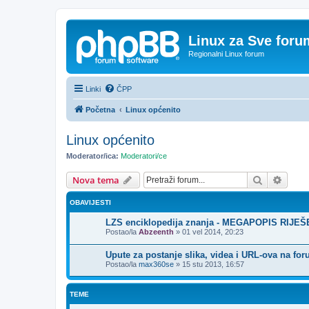
Linux za Sve foru
Regionalni Linux forum
Linki
ČPP
Početna
Linux općenito
Linux općenito
Moderator/ica:
Moderatori/ce
Pretražnik
Napre
Nova tema
OBAVIJESTI
LZS enciklopedija znanja - MEGAPOPIS RIJE
Postao/la
Abzeenth
»
01 vel 2014, 20:23
Upute za postanje slika, videa i URL-ova na fo
Postao/la
max360se
»
15 stu 2013, 16:57
TEME