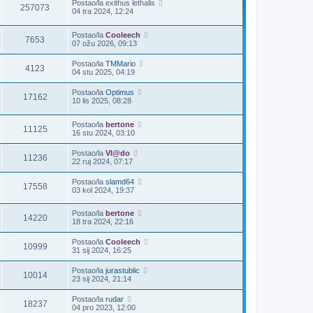
Postao/la
exithus lethalis
257073
04 tra 2024, 12:24
Postao/la
Cooleech
7653
07 ožu 2026, 09:13
Postao/la
TMMario
4123
04 stu 2025, 04:19
Postao/la
Optimus
17162
10 lis 2025, 08:28
Postao/la
bertone
11125
16 stu 2024, 03:10
Postao/la
Vl@do
11236
22 ruj 2024, 07:17
Postao/la
slamd64
17558
03 kol 2024, 19:37
Postao/la
bertone
14220
18 tra 2024, 22:16
Postao/la
Cooleech
10999
31 sij 2024, 16:25
Postao/la
jurastublic
10014
23 sij 2024, 21:14
Postao/la
rudar
18237
04 pro 2023, 12:00