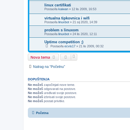
linux certifikati
Postao/la
kaiwan
»
12 lis 2009, 16:53
virtualna tipkovnica i wifi
Postao/la
linuxbot
»
21 sij 2020, 14:39
problem s linuxom
Postao/la
linuxbot
»
24 lis 2020, 12:11
Uptime competition ;)
Postao/la
ecvis17
»
21 lis 2009, 00:32
Nova tema
Natrag na “Početnu”
DOPUŠTENJA
Ne možeš
započinjati nove teme.
Ne možeš
odgovarati na postove.
Ne možeš
uređivati svoje postove.
Ne možeš
izbrisati svoje postove.
Ne možeš
postati privitke.
Početna