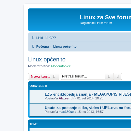
Linux za Sve foru
Regionalni Linux forum
Linki
ČPP
Početna
Linux općenito
Linux općenito
Moderator/ica:
Moderatori/ce
Pretražnik
Napre
Nova tema
OBAVIJESTI
LZS enciklopedija znanja - MEGAPOPIS RIJE
Postao/la
Abzeenth
»
01 vel 2014, 20:23
Upute za postanje slika, videa i URL-ova na fo
Postao/la
max360se
»
15 stu 2013, 16:57
TEME