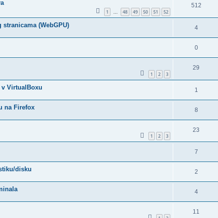
va
512
1
48
49
50
51
52
...
g stranicama (WebGPU)
4
0
29
1
2
3
 v VirtualBoxu
1
u na Firefox
8
23
1
2
3
7
stiku/disku
2
minala
4
11