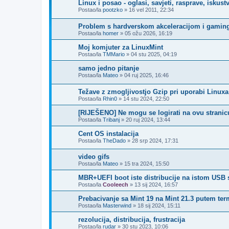
Linux i posao - oglasi, savjeti, rasprave, iskust
Postao/la
pootzko
»
16 vel 2011, 22:34
Problem s hardverskom akceleracijom i gamin
Postao/la
homer
»
05 ožu 2026, 16:19
Moj komjuter za LinuxMint
Postao/la
TMMario
»
04 stu 2025, 04:19
samo jedno pitanje
Postao/la
Mateo
»
04 ruj 2025, 16:46
Težave z zmogljivostjo Gzip pri uporabi Linuxa
Postao/la
Rhin0
»
14 stu 2024, 22:50
[RIJEŠENO] Ne mogu se logirati na ovu stranic
Postao/la
Tribanj
»
20 ruj 2024, 13:44
Cent OS instalacija
Postao/la
TheDado
»
28 srp 2024, 17:31
video gifs
Postao/la
Mateo
»
15 tra 2024, 15:50
MBR+UEFI boot iste distribucije na istom USB 
Postao/la
Cooleech
»
13 sij 2024, 16:57
Prebacivanje sa Mint 19 na Mint 21.3 putem ter
Postao/la
Masterwind
»
18 sij 2024, 15:11
rezolucija, distribucija, frustracija
Postao/la
rudar
»
30 stu 2023, 10:06