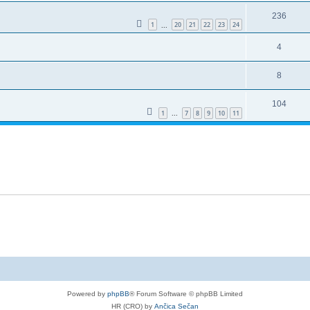
236
1
20
21
22
23
24
...
4
8
104
1
7
8
9
10
11
...
Powered by
phpBB
® Forum Software © phpBB Limited
HR (CRO) by
Ančica Sečan