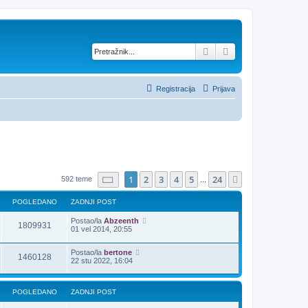
Pretražnik
Napredno pretraž
Registracija
Prijava
Stranica:
1
/
24
.
1
2
3
4
5
24
Sljedeća
592 teme
...
POGLEDANO
ZADNJI POST
Postao/la
Abzeenth
1809931
01 vel 2014, 20:55
Postao/la
bertone
1460128
22 stu 2022, 16:04
POGLEDANO
ZADNJI POST