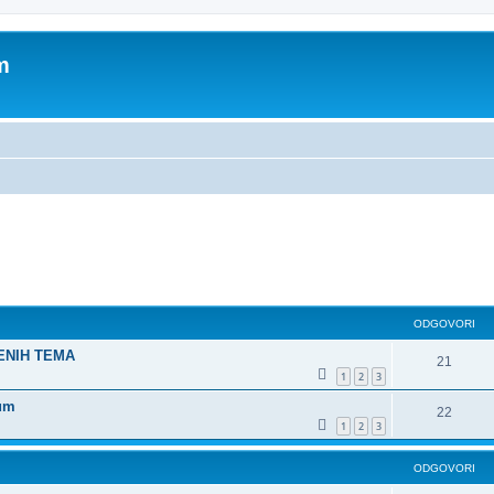
m
dno pretraživanje
ODGOVORI
ŠENIH TEMA
21
1
2
3
rum
22
1
2
3
ODGOVORI