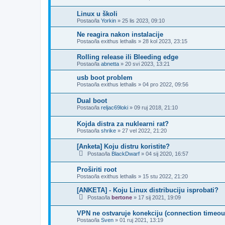
Linux u školi
Postao/la
Yorkin
»
25 lis 2023, 09:10
Ne reagira nakon instalacije
Postao/la
exithus lethalis
»
28 kol 2023, 23:15
Rolling release ili Bleeding edge
Postao/la
abnetta
»
20 svi 2023, 13:21
usb boot problem
Postao/la
exithus lethalis
»
04 pro 2022, 09:56
Dual boot
Postao/la
reljac69loki
»
09 ruj 2018, 21:10
Kojda distra za nuklearni rat?
Postao/la
shrike
»
27 vel 2022, 21:20
[Anketa] Koju distru koristite?
Postao/la
BlackDwarf
»
04 sij 2020, 16:57
Proširiti root
Postao/la
exithus lethalis
»
15 stu 2022, 21:20
[ANKETA] - Koju Linux distribuciju isprobati?
Postao/la
bertone
»
17 sij 2021, 19:09
VPN ne ostvaruje konekciju (connection timeou
Postao/la
Sven
»
01 ruj 2021, 13:19