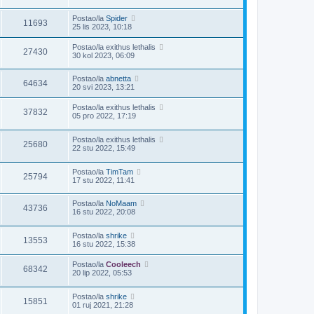
Postao/la
Spider
11693
25 lis 2023, 10:18
Postao/la
exithus lethalis
27430
30 kol 2023, 06:09
Postao/la
abnetta
64634
20 svi 2023, 13:21
Postao/la
exithus lethalis
37832
05 pro 2022, 17:19
Postao/la
exithus lethalis
25680
22 stu 2022, 15:49
Postao/la
TimTam
25794
17 stu 2022, 11:41
Postao/la
NoMaam
43736
16 stu 2022, 20:08
Postao/la
shrike
13553
16 stu 2022, 15:38
Postao/la
Cooleech
68342
20 lip 2022, 05:53
Postao/la
shrike
15851
01 ruj 2021, 21:28