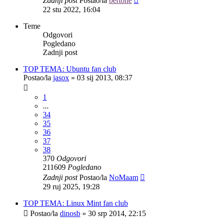
Zadnji post
Postao/la
bertone
22 stu 2022, 16:04
Teme
Odgovori
Pogledano
Zadnji post
TOP TEMA: Ubuntu fan club
Postao/la
jasox
»
03 sij 2013, 08:37
1
...
34
35
36
37
38
370
Odgovori
211609
Pogledano
Zadnji post
Postao/la
NoMaam
29 ruj 2025, 19:28
TOP TEMA: Linux Mint fan club
Postao/la
dinosb
»
30 srp 2014, 22:15