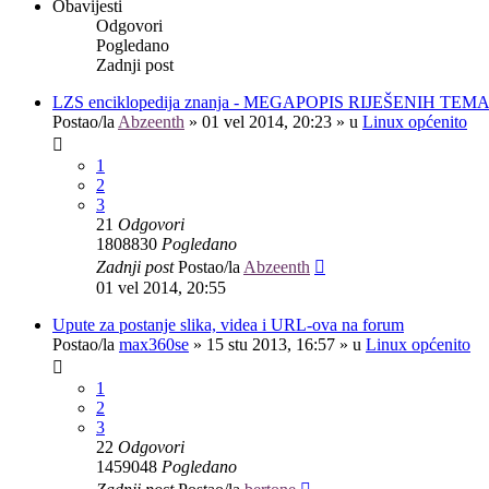
Obavijesti
Odgovori
Pogledano
Zadnji post
LZS enciklopedija znanja - MEGAPOPIS RIJEŠENIH TEM
Postao/la
Abzeenth
»
01 vel 2014, 20:23
» u
Linux općenito
1
2
3
21
Odgovori
1808830
Pogledano
Zadnji post
Postao/la
Abzeenth
01 vel 2014, 20:55
Upute za postanje slika, videa i URL-ova na forum
Postao/la
max360se
»
15 stu 2013, 16:57
» u
Linux općenito
1
2
3
22
Odgovori
1459048
Pogledano