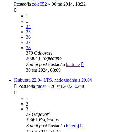
Postao/la
zole052
»
06 tra 2014, 18:22
1
...
34
35
36
37
38
379
Odgovori
200643
Pogledano
Zadnji post
Postao/la
bertone
30 stu 2024, 08:09
Kubuntu 22.04 LTS, nadogradnja s 20.04
Postao/la
rudar
»
20 stu 2022, 02:40
1
2
3
22
Odgovori
39661
Pogledano
Zadnji post
Postao/la
bikerbj
28 stu 2024, 21:23