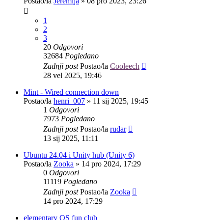
Postao/la
Jeremija
»
08 pro 2023, 23:26
1
2
3
20
Odgovori
32684
Pogledano
Zadnji post
Postao/la
Cooleech
28 vel 2025, 19:46
Mint - Wired connection down
Postao/la
henri_007
»
11 sij 2025, 19:45
1
Odgovori
7973
Pogledano
Zadnji post
Postao/la
rudar
13 sij 2025, 11:11
Ubuntu 24.04 i Unity hub (Unity 6)
Postao/la
Zooka
»
14 pro 2024, 17:29
0
Odgovori
11119
Pogledano
Zadnji post
Postao/la
Zooka
14 pro 2024, 17:29
elementary OS fun club