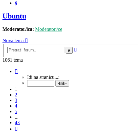
Pretražnik
Ubuntu
Moderator/ica:
Moderatori/ce
Nova tema
Napredno
Pretražnik
pretraživanje
1061 tema
Stranica:
1
/
43
.
Idi na stranicu...:
1
2
3
4
5
...
43
Sljedeća