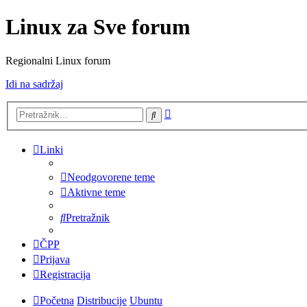
Linux za Sve forum
Regionalni Linux forum
Idi na sadržaj
Napredno
Pretražnik
pretraživanje
Linki
Neodgovorene teme
Aktivne teme
Pretražnik
ČPP
Prijava
Registracija
Početna
Distribucije
Ubuntu