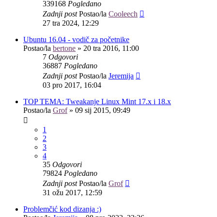
339168
Pogledano
Zadnji post
Postao/la
Cooleech
27 tra 2024, 12:29
Ubuntu 16.04 - vodič za početnike
Postao/la
bertone
»
20 tra 2016, 11:00
7
Odgovori
36887
Pogledano
Zadnji post
Postao/la
Jeremija
03 pro 2017, 16:04
TOP TEMA: Tweakanje Linux Mint 17.x i 18.x
Postao/la
Grof
»
09 sij 2015, 09:49
1
2
3
4
35
Odgovori
79824
Pogledano
Zadnji post
Postao/la
Grof
31 ožu 2017, 12:59
Problemčić kod dizanja :)