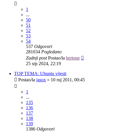
1
...
50
51
52
53
54
537
Odgovori
281034
Pogledano
Zadnji post
Postao/la
bertone
25 srp 2024, 22:19
TOP TEMA: Ubuntu vijesti
Postao/la
jasox
»
10 ruj 2011, 00:45
1
...
135
136
137
138
139
1386
Odgovori