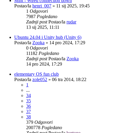
Mint - Wired connection down
Postao/la
henri_007
»
11 sij 2025, 19:45
1
Odgovori
7987
Pogledano
Zadnji post
Postao/la
rudar
13 sij 2025, 11:11
Ubuntu 24.04 i Unity hub (Unity 6)
Postao/la
Zooka
»
14 pro 2024, 17:29
0
Odgovori
11182
Pogledano
Zadnji post
Postao/la
Zooka
14 pro 2024, 17:29
elementary OS fun club
Postao/la
zole052
»
06 tra 2014, 18:22
1
...
34
35
36
37
38
379
Odgovori
200778
Pogledano
Zadnji post
Postao/la
bertone