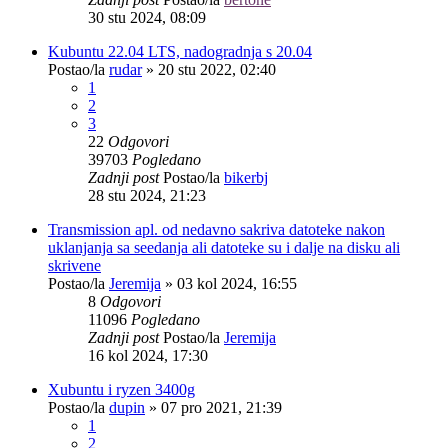
30 stu 2024, 08:09
Kubuntu 22.04 LTS, nadogradnja s 20.04
Postao/la
rudar
»
20 stu 2022, 02:40
1
2
3
22
Odgovori
39703
Pogledano
Zadnji post
Postao/la
bikerbj
28 stu 2024, 21:23
Transmission apl. od nedavno sakriva datoteke nakon
uklanjanja sa seedanja ali datoteke su i dalje na disku ali
skrivene
Postao/la
Jeremija
»
03 kol 2024, 16:55
8
Odgovori
11096
Pogledano
Zadnji post
Postao/la
Jeremija
16 kol 2024, 17:30
Xubuntu i ryzen 3400g
Postao/la
dupin
»
07 pro 2021, 21:39
1
2