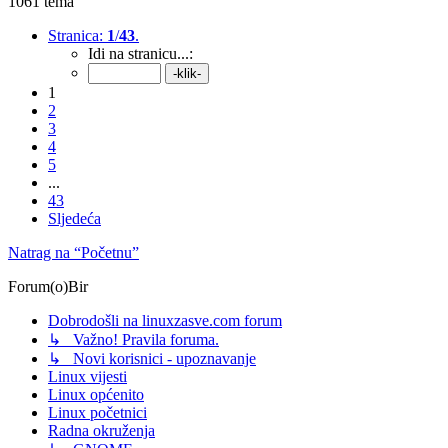
1061 tema
Stranica:
1
/
43
.
Idi na stranicu...:
1
2
3
4
5
...
43
Sljedeća
Natrag na “Početnu”
Forum(o)Bir
Dobrodošli na linuxzasve.com forum
↳ Važno! Pravila foruma.
↳ Novi korisnici - upoznavanje
Linux vijesti
Linux općenito
Linux početnici
Radna okruženja