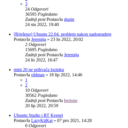
3
24
Odgovori
36595
Pogledano
Zadnji post
Postao/la
dupin
24 stu 2022, 19:40
[Riješeno] Ubuntu 22.04. problem nakon nadogradnje
Postao/la
Jeremija
»
23 lis 2022, 20:02
2
Odgovori
15695
Pogledano
Zadnji post
Postao/la
Jeremija
24 lis 2022, 16:47
mint 20 ne prihvaća lozinku
Postao/la
oldman
»
18 lip 2022, 14:46
1
2
10
Odgovori
30562
Pogledano
Zadnji post
Postao/la
bertone
20 lip 2022, 20:59
Ubuntu Studio i RT Kernel
Postao/la
LazyKitKat
»
07 pro 2021, 14:28
0
Odgovori