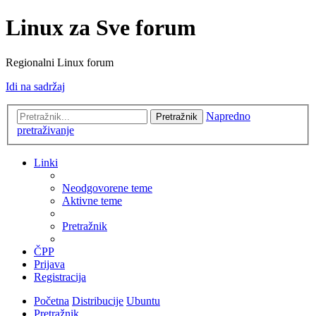
Linux za Sve forum
Regionalni Linux forum
Idi na sadržaj
Napredno
Pretražnik
pretraživanje
Linki
Neodgovorene teme
Aktivne teme
Pretražnik
ČPP
Prijava
Registracija
Početna
Distribucije
Ubuntu
Pretražnik