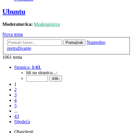
Ubuntu
Moderator/ica:
Moderatori/ce
Nova tema
Napredno
Pretražnik
pretraživanje
1061 tema
Stranica:
1
/
43
.
Idi na stranicu...:
1
2
3
4
5
...
43
Sljedeća
Obavijesti