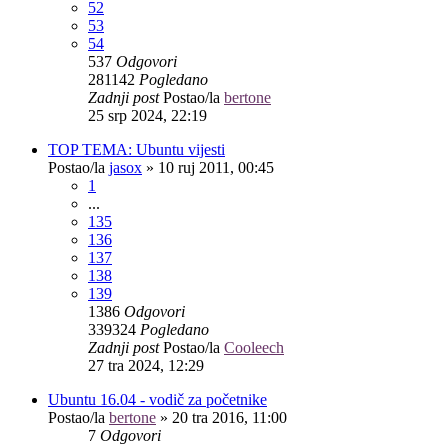
52
53
54
537
Odgovori
281142
Pogledano
Zadnji post
Postao/la
bertone
25 srp 2024, 22:19
TOP TEMA: Ubuntu vijesti
Postao/la
jasox
»
10 ruj 2011, 00:45
1
...
135
136
137
138
139
1386
Odgovori
339324
Pogledano
Zadnji post
Postao/la
Cooleech
27 tra 2024, 12:29
Ubuntu 16.04 - vodič za početnike
Postao/la
bertone
»
20 tra 2016, 11:00
7
Odgovori