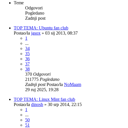
Teme
Odgovori
Pogledano
Zadnji post
TOP TEMA: Ubuntu fan club
Postao/la
jasox
»
03 sij 2013, 08:37
1
...
34
35
36
37
38
370
Odgovori
211775
Pogledano
Zadnji post
Postao/la
NoMaam
29 ruj 2025, 19:28
TOP TEMA: Linux Mint fan club
Postao/la
dinosb
»
30 srp 2014, 22:15
1
...
50
51