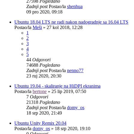
27598
Pogledano
Zadnji post
Postao/la
shenhua
09 pro 2020, 09:18
Ubuntu 18.04 LTS ne radi nakon nadogradnje sa 16.04 LTS
Postao/la
Meši
»
27 kol 2018, 12:28
1
2
3
4
5
44
Odgovori
74688
Pogledano
Zadnji post
Postao/la
nenno77
23 ruj 2020, 20:30
Ubuntu 19.04 - skaliranje na HiDPI ekranima
Postao/la
bertone
»
25 lip 2019, 07:50
7
Odgovori
21318
Pogledano
Zadnji post
Postao/la
domy_os
18 srp 2020, 21:49
Ubuntu Unity Remix 20.04
Postao/la
domy_os
»
18 srp 2020, 19:10
0
Odgovori