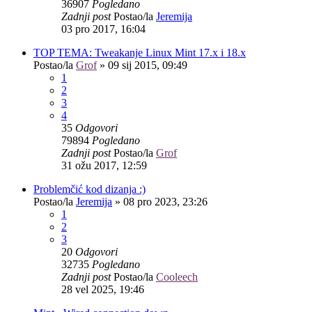
36907
Pogledano
Zadnji post
Postao/la
Jeremija
03 pro 2017, 16:04
TOP TEMA: Tweakanje Linux Mint 17.x i 18.x
Postao/la
Grof
»
09 sij 2015, 09:49
1
2
3
4
35
Odgovori
79894
Pogledano
Zadnji post
Postao/la
Grof
31 ožu 2017, 12:59
Problemčić kod dizanja :)
Postao/la
Jeremija
»
08 pro 2023, 23:26
1
2
3
20
Odgovori
32735
Pogledano
Zadnji post
Postao/la
Cooleech
28 vel 2025, 19:46