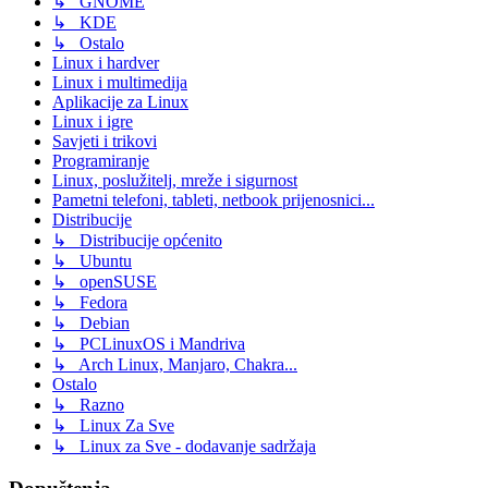
↳ GNOME
↳ KDE
↳ Ostalo
Linux i hardver
Linux i multimedija
Aplikacije za Linux
Linux i igre
Savjeti i trikovi
Programiranje
Linux, poslužitelj, mreže i sigurnost
Pametni telefoni, tableti, netbook prijenosnici...
Distribucije
↳ Distribucije općenito
↳ Ubuntu
↳ openSUSE
↳ Fedora
↳ Debian
↳ PCLinuxOS i Mandriva
↳ Arch Linux, Manjaro, Chakra...
Ostalo
↳ Razno
↳ Linux Za Sve
↳ Linux za Sve - dodavanje sadržaja