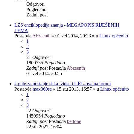
Odgovori
Pogledano
Zadnji post
LZS enciklopedija znanja - MEGAPOPIS RIJEŠENIH
TEMA
Postao/la
Abzeenth
»
01 vel 2014, 20:23
» u
Linux općenito
1
2
3
21
Odgovori
1809735
Pogledano
Zadnji post
Postao/la
Abzeenth
01 vel 2014, 20:55
Upute za postanje slika, videa i URL-ova na forum
Postao/la
max360se
»
15 stu 2013, 16:57
» u
Linux općenito
1
2
3
22
Odgovori
1459954
Pogledano
Zadnji post
Postao/la
bertone
22 stu 2022, 16:04