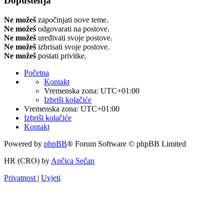
Dopuštenja
Ne možeš
započinjati nove teme.
Ne možeš
odgovarati na postove.
Ne možeš
uređivati svoje postove.
Ne možeš
izbrisati svoje postove.
Ne možeš
postati privitke.
Početna
Kontakt
Vremenska zona:
UTC+01:00
Izbriši kolačiće
Vremenska zona:
UTC+01:00
Izbriši kolačiće
Kontakt
Powered by
phpBB
® Forum Software © phpBB Limited
HR (CRO) by
Ančica Sečan
Privatnost
|
Uvjeti