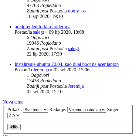
97763
Pogledano
Zadnji post
Postao/la
domy_os
18 srp 2020, 19:10
predpregled fotki u folderima
Postao/la
salegt
»
09 lip 2020, 18:08
6
Odgovori
19046
Pogledano
Zadnji post
Postao/la
salegt
22 lip 2020, 17:39
Instaliranje ubuntu 20.04. kao dual boot na acer laptop
Postao/la
Jeremija
»
02 svi 2020, 15:06
1
Odgovori
17438
Pogledano
Zadnji post
Postao/la
Jeremija
02 svi 2020, 15:10
Nova tema
Prikaži:
Redanje:
Smjer: