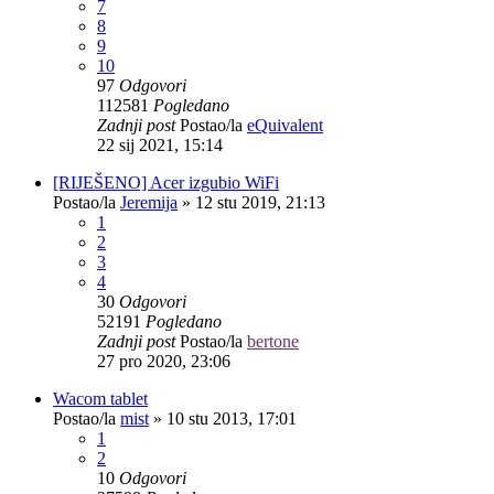
7
8
9
10
97
Odgovori
112581
Pogledano
Zadnji post
Postao/la
eQuivalent
22 sij 2021, 15:14
[RIJEŠENO] Acer izgubio WiFi
Postao/la
Jeremija
»
12 stu 2019, 21:13
1
2
3
4
30
Odgovori
52191
Pogledano
Zadnji post
Postao/la
bertone
27 pro 2020, 23:06
Wacom tablet
Postao/la
mist
»
10 stu 2013, 17:01
1
2
10
Odgovori