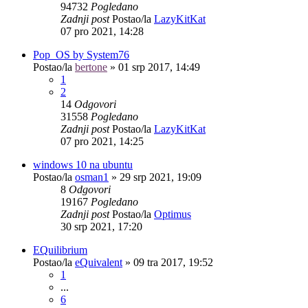
94732
Pogledano
Zadnji post
Postao/la
LazyKitKat
07 pro 2021, 14:28
Pop_OS by System76
Postao/la
bertone
»
01 srp 2017, 14:49
1
2
14
Odgovori
31558
Pogledano
Zadnji post
Postao/la
LazyKitKat
07 pro 2021, 14:25
windows 10 na ubuntu
Postao/la
osman1
»
29 srp 2021, 19:09
8
Odgovori
19167
Pogledano
Zadnji post
Postao/la
Optimus
30 srp 2021, 17:20
EQuilibrium
Postao/la
eQuivalent
»
09 tra 2017, 19:52
1
...
6