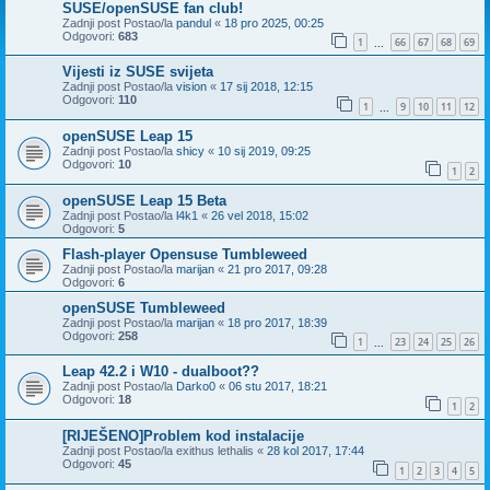
SUSE/openSUSE fan club!
Zadnji post Postao/la
pandul
«
18 pro 2025, 00:25
Odgovori:
683
1
66
67
68
69
...
Vijesti iz SUSE svijeta
Zadnji post Postao/la
vision
«
17 sij 2018, 12:15
Odgovori:
110
1
9
10
11
12
...
openSUSE Leap 15
Zadnji post Postao/la
shicy
«
10 sij 2019, 09:25
Odgovori:
10
1
2
openSUSE Leap 15 Beta
Zadnji post Postao/la
l4k1
«
26 vel 2018, 15:02
Odgovori:
5
Flash-player Opensuse Tumbleweed
Zadnji post Postao/la
marijan
«
21 pro 2017, 09:28
Odgovori:
6
openSUSE Tumbleweed
Zadnji post Postao/la
marijan
«
18 pro 2017, 18:39
Odgovori:
258
1
23
24
25
26
...
Leap 42.2 i W10 - dualboot??
Zadnji post Postao/la
Darko0
«
06 stu 2017, 18:21
Odgovori:
18
1
2
[RIJEŠENO]Problem kod instalacije
Zadnji post Postao/la
exithus lethalis
«
28 kol 2017, 17:44
Odgovori:
45
1
2
3
4
5