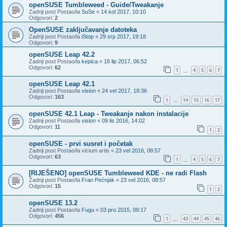
openSUSE Tumbleweed - Guide/Tweakanje
Zadnji post Postao/la
SuSe
«
14 kol 2017, 10:10
Odgovori:
2
OpenSUSE zaključavanje datoteka
Zadnji post Postao/la
iStop
«
29 srp 2017, 19:18
Odgovori:
9
openSUSE Leap 42.2
Zadnji post Postao/la
kepica
«
16 lip 2017, 06:52
Odgovori:
62
1
4
5
6
7
...
openSUSE Leap 42.1
Zadnji post Postao/la
vision
«
24 vel 2017, 18:36
Odgovori:
163
1
14
15
16
17
...
openSUSE 42.1 Leap - Tweakanje nakon instalacije
Zadnji post Postao/la
vision
«
09 lis 2016, 14:02
Odgovori:
11
1
2
openSUSE - prvi susret i početak
Zadnji post Postao/la
vicium artis
«
23 vel 2016, 08:57
Odgovori:
63
1
4
5
6
7
...
[RIJEŠENO] openSUSE Tumbleweed KDE - ne radi Flash
Zadnji post Postao/la
Fran Pećnjak
«
23 vel 2016, 08:57
Odgovori:
15
1
2
openSUSE 13.2
Zadnji post Postao/la
Fugu
«
03 pro 2015, 09:17
Odgovori:
456
1
43
44
45
46
...