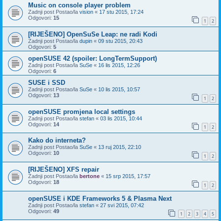
Music on console player problem
Zadnji post Postao/la
vision
«
17 stu 2015, 17:24
Odgovori:
15
1
2
[RIJEŠENO] OpenSuSe Leap: ne radi Kodi
Zadnji post Postao/la
dupin
«
09 stu 2015, 20:43
Odgovori:
5
openSUSE 42 (spoiler: LongTermSupport)
Zadnji post Postao/la
SuSe
«
16 lis 2015, 12:26
Odgovori:
6
SUSE i SSD
Zadnji post Postao/la
SuSe
«
10 lis 2015, 10:57
Odgovori:
13
1
2
openSUSE promjena local settings
Zadnji post Postao/la
stefan
«
03 lis 2015, 10:44
Odgovori:
14
1
2
Kako do interneta?
Zadnji post Postao/la
SuSe
«
13 ruj 2015, 22:10
Odgovori:
10
1
2
[RIJEŠENO] XFS repair
Zadnji post Postao/la
bertone
«
15 srp 2015, 17:57
Odgovori:
18
1
2
openSUSE i KDE Frameworks 5 & Plasma Next
Zadnji post Postao/la
stefan
«
27 svi 2015, 07:42
Odgovori:
49
1
2
3
4
5