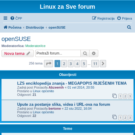
Linux za Sve forum
ČPP
Registracija
Prijava
P
Početna
Distribucije
openSUSE
r
openSUSE
e
Moderator/ica:
Moderatori/ce
t
Pretražnik
Napredno pretraživ
Nova tema
r
Stranica:
1
/
11
.
1
2
3
4
5
11
Sljedeća
256 tema
a
...
ž
Obavijesti
n
LZS enciklopedija znanja - MEGAPOPIS RIJEŠENIH TEMA
i
Zadnji post Postao/la
Abzeenth
«
01 vel 2014, 20:55
Postano u
Linux općenito
k
Odgovori:
21
1
2
3
Upute za postanje slika, videa i URL-ova na forum
Zadnji post Postao/la
bertone
«
22 stu 2022, 16:04
Postano u
Linux općenito
Odgovori:
22
1
2
3
Teme