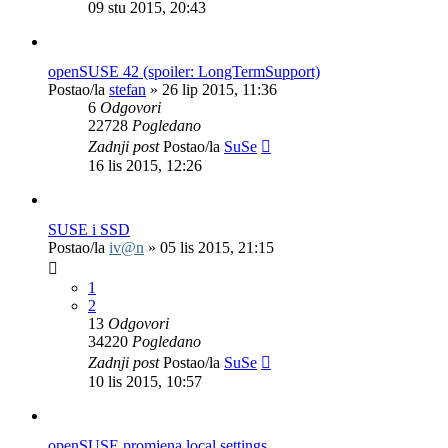
09 stu 2015, 20:43
openSUSE 42 (spoiler: LongTermSupport)
Postao/la
stefan
»
26 lip 2015, 11:36
6
Odgovori
22728
Pogledano
Zadnji post
Postao/la
SuSe
16 lis 2015, 12:26
SUSE i SSD
Postao/la
iv@n
»
05 lis 2015, 21:15
1
2
13
Odgovori
34220
Pogledano
Zadnji post
Postao/la
SuSe
10 lis 2015, 10:57
openSUSE promjena local settings