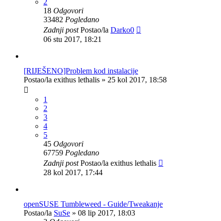
2
18
Odgovori
33482
Pogledano
Zadnji post
Postao/la
Darko0
06 stu 2017, 18:21
[RIJEŠENO]Problem kod instalacije
Postao/la
exithus lethalis
»
25 kol 2017, 18:58
1
2
3
4
5
45
Odgovori
67759
Pogledano
Zadnji post
Postao/la
exithus lethalis
28 kol 2017, 17:44
openSUSE Tumbleweed - Guide/Tweakanje
Postao/la
SuSe
»
08 lip 2017, 18:03