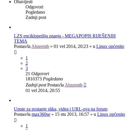
Obavijesti
Odgovori
Pogledano
Zadnji post
LZS enciklopedija znanja - MEGAPOPIS RIJEŠENIH
TEMA
Postao/la
Abzeenth
»
01 vel 2014, 20:23
» u
Linux općenito
1
2
3
21
Odgovori
1810373
Pogledano
Zadnji post
Postao/la
Abzeenth
01 vel 2014, 20:55
Upute za postanje slika, videa i URL-ova na forum
Postao/la
max360se
»
15 stu 2013, 16:57
» u
Linux općenito
1