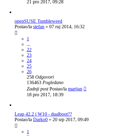
21 pro 2017, 09:28
openSUSE Tumbleweed
Postao/la
stefan
»
07 ruj 2014, 16:32
1
...
22
23
24
25
26
258
Odgovori
136463
Pogledano
Zadnji post
Postao/la
marijan
18 pro 2017, 18:39
Leap 42.2 i W10 - dualboot??
Postao/la
Darko0
»
20 srp 2017, 09:49
1