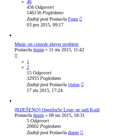
46
456
Odgovori
146156
Pogledano
Zadnji post
Postao/la
Fugu
03 pro 2015, 09:17
Music on console player problem
Postao/la
dupin
»
11 stu 2015, 11:42
1
2
15
Odgovori
32955
Pogledano
Zadnji post
Postao/la
vision
17 stu 2015, 17:24
[RIJEŠENO] OpenSuSe Leap: ne radi Kodi
Postao/la
dupin
»
08 stu 2015, 18:31
5
Odgovori
20602
Pogledano
Zadnji post
Postao/la
dupin