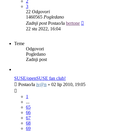
2
3
22
Odgovori
1460565
Pogledano
Zadnji post
Postao/la
bertone
22 stu 2022, 16:04
Teme
Odgovori
Pogledano
Zadnji post
SUSE/openSUSE fan club!
Postao/la
iv@n
»
02 lip 2010, 19:05
1
...
65
66
67
68
69