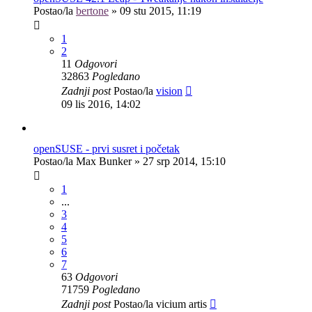
Postao/la
bertone
»
09 stu 2015, 11:19
1
2
11
Odgovori
32863
Pogledano
Zadnji post
Postao/la
vision
09 lis 2016, 14:02
openSUSE - prvi susret i početak
Postao/la
Max Bunker
»
27 srp 2014, 15:10
1
...
3
4
5
6
7
63
Odgovori
71759
Pogledano
Zadnji post
Postao/la
vicium artis