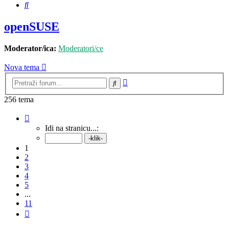
Pretražnik
openSUSE
Moderator/ica:
Moderatori/ce
Nova tema
Napredno
Pretražnik
pretraživanje
256 tema
Stranica:
1
/
11
.
Idi na stranicu...:
1
2
3
4
5
...
11
Sljedeća