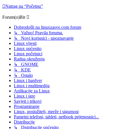
Natrag na “Početnu”
Forum(o)Bir
Dobrodošli na linuxzasve.com forum
↳ Važno! Pravila foruma.
↳ Novi korisnici - upoznavanje
Linux vijesti
Linux općenito
Linux početnici
Radna okruženja
↳ GNOME
↳ KDE
↳ Ostalo
Linux i hardver
Linux i multimedija
Aplikacije za Linux
Linux i igre
Savjeti i trikovi
Programiranje
Linux, poslužitelj, mreže i sigurnost
Pametni telefoni, tableti, netbook prijenosnici...
Distribucije
↳ Distribucije općenito