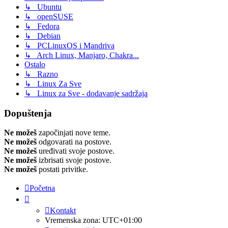
↳ Ubuntu
↳ openSUSE
↳ Fedora
↳ Debian
↳ PCLinuxOS i Mandriva
↳ Arch Linux, Manjaro, Chakra...
Ostalo
↳ Razno
↳ Linux Za Sve
↳ Linux za Sve - dodavanje sadržaja
Dopuštenja
Ne možeš
započinjati nove teme.
Ne možeš
odgovarati na postove.
Ne možeš
uređivati svoje postove.
Ne možeš
izbrisati svoje postove.
Ne možeš
postati privitke.
Početna
Kontakt
Vremenska zona:
UTC+01:00