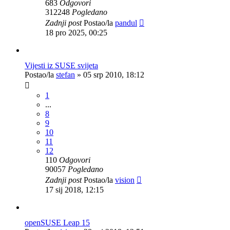
683
Odgovori
312248
Pogledano
Zadnji post
Postao/la
pandul
18 pro 2025, 00:25
Vijesti iz SUSE svijeta
Postao/la
stefan
»
05 srp 2010, 18:12
1
...
8
9
10
11
12
110
Odgovori
90057
Pogledano
Zadnji post
Postao/la
vision
17 sij 2018, 12:15
openSUSE Leap 15