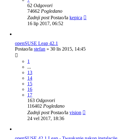
62
Odgovori
74662
Pogledano
Zadnji post
Postao/la
kepica
16 lip 2017, 06:52
openSUSE Leap 42.1
Postao/la
stefan
»
30 lis 2015, 14:45
1
...
13
14
15
16
17
163
Odgovori
116402
Pogledano
Zadnji post
Postao/la
vision
24 vel 2017, 18:36
openSUSE 42.1 Leap - Tweakanje nakon instalacije