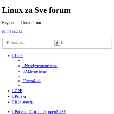
Linux za Sve forum
Regionalni Linux forum
Idi na sadržaj
Napredno
Pretražnik
pretraživanje
Linki
Neodgovorene teme
Aktivne teme
Pretražnik
ČPP
Prijava
Registracija
Početna
Distribucije
openSUSE