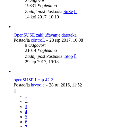
2
Odgovori
19831
Pogledano
Zadnji post
Postao/la
SuSe
14 kol 2017, 10:10
OpenSUSE zaključavanje datoteka
Postao/la
c0ntroL
»
28 srp 2017, 16:08
9
Odgovori
21014
Pogledano
Zadnji post
Postao/la
iStop
29 srp 2017, 19:18
openSUSE Leap 42.2
Postao/la
hrvooje
»
28 ruj 2016, 11:52
1
...
3
4
5
6
7