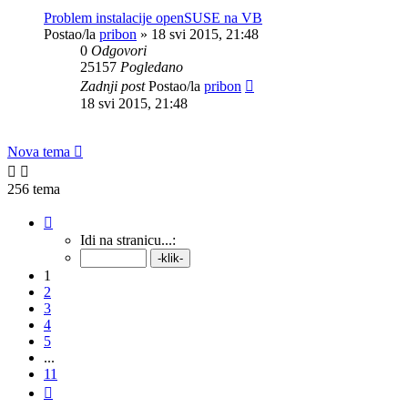
Problem instalacije openSUSE na VB
Postao/la
pribon
»
18 svi 2015, 21:48
0
Odgovori
25157
Pogledano
Zadnji post
Postao/la
pribon
18 svi 2015, 21:48
Nova tema
256 tema
Stranica:
1
/
11
.
Idi na stranicu...:
1
2
3
4
5
...
11
Sljedeća