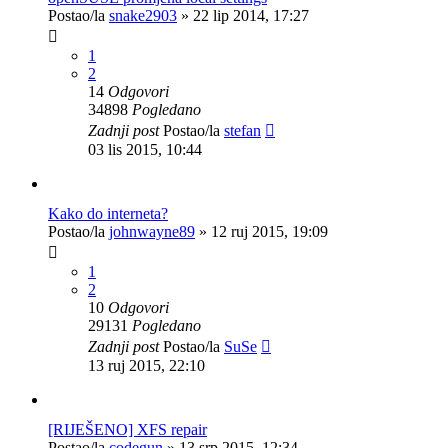
Postao/la
snake2903
»
22 lip 2014, 17:27
1
2
14
Odgovori
34898
Pogledano
Zadnji post
Postao/la
stefan
03 lis 2015, 10:44
Kako do interneta?
Postao/la
johnwayne89
»
12 ruj 2015, 19:09
1
2
10
Odgovori
29131
Pogledano
Zadnji post
Postao/la
SuSe
13 ruj 2015, 22:10
[RIJEŠENO] XFS repair
Postao/la
codegun
»
13 srp 2015, 12:34