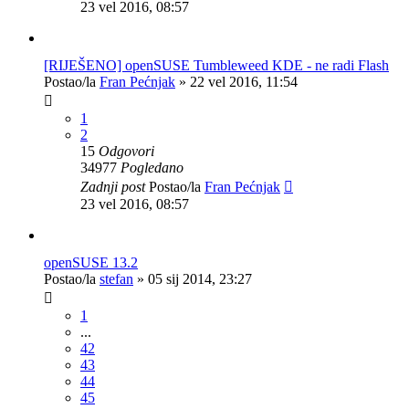
23 vel 2016, 08:57
[RIJEŠENO] openSUSE Tumbleweed KDE - ne radi Flash
Postao/la
Fran Pećnjak
»
22 vel 2016, 11:54
1
2
15
Odgovori
34977
Pogledano
Zadnji post
Postao/la
Fran Pećnjak
23 vel 2016, 08:57
openSUSE 13.2
Postao/la
stefan
»
05 sij 2014, 23:27
1
...
42
43
44
45