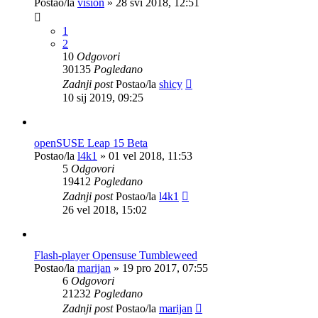
Postao/la
vision
»
28 svi 2018, 12:51
1
2
10
Odgovori
30135
Pogledano
Zadnji post
Postao/la
shicy
10 sij 2019, 09:25
openSUSE Leap 15 Beta
Postao/la
l4k1
»
01 vel 2018, 11:53
5
Odgovori
19412
Pogledano
Zadnji post
Postao/la
l4k1
26 vel 2018, 15:02
Flash-player Opensuse Tumbleweed
Postao/la
marijan
»
19 pro 2017, 07:55
6
Odgovori
21232
Pogledano
Zadnji post
Postao/la
marijan