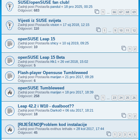
SUSE/openSUSE fan club!
Zadnji post Postao/la
pandul
«
18 pro 2025, 00:25
Odgovori:
683
1
66
67
68
69
...
Vijesti iz SUSE svijeta
Zadnji post Postao/la
vision
«
17 sij 2018, 12:15
Odgovori:
110
1
9
10
11
12
...
openSUSE Leap 15
Zadnji post Postao/la
shicy
«
10 sij 2019, 09:25
Odgovori:
10
1
2
openSUSE Leap 15 Beta
Zadnji post Postao/la
l4k1
«
26 vel 2018, 15:02
Odgovori:
5
Flash-player Opensuse Tumbleweed
Zadnji post Postao/la
marijan
«
21 pro 2017, 09:28
Odgovori:
6
openSUSE Tumbleweed
Zadnji post Postao/la
marijan
«
18 pro 2017, 18:39
Odgovori:
258
1
23
24
25
26
...
Leap 42.2 i W10 - dualboot??
Zadnji post Postao/la
Darko0
«
06 stu 2017, 18:21
Odgovori:
18
1
2
[RIJEŠENO]Problem kod instalacije
Zadnji post Postao/la
exithus lethalis
«
28 kol 2017, 17:44
Odgovori:
45
1
2
3
4
5