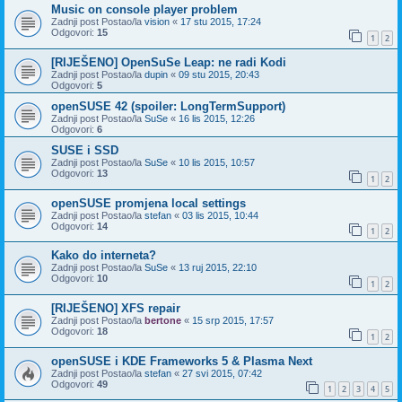
Music on console player problem
Zadnji post Postao/la
vision
«
17 stu 2015, 17:24
Odgovori:
15
1
2
[RIJEŠENO] OpenSuSe Leap: ne radi Kodi
Zadnji post Postao/la
dupin
«
09 stu 2015, 20:43
Odgovori:
5
openSUSE 42 (spoiler: LongTermSupport)
Zadnji post Postao/la
SuSe
«
16 lis 2015, 12:26
Odgovori:
6
SUSE i SSD
Zadnji post Postao/la
SuSe
«
10 lis 2015, 10:57
Odgovori:
13
1
2
openSUSE promjena local settings
Zadnji post Postao/la
stefan
«
03 lis 2015, 10:44
Odgovori:
14
1
2
Kako do interneta?
Zadnji post Postao/la
SuSe
«
13 ruj 2015, 22:10
Odgovori:
10
1
2
[RIJEŠENO] XFS repair
Zadnji post Postao/la
bertone
«
15 srp 2015, 17:57
Odgovori:
18
1
2
openSUSE i KDE Frameworks 5 & Plasma Next
Zadnji post Postao/la
stefan
«
27 svi 2015, 07:42
Odgovori:
49
1
2
3
4
5