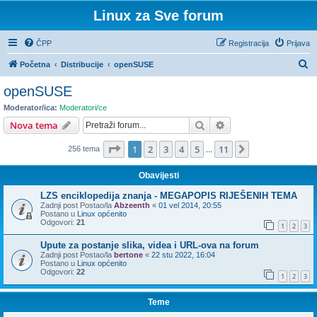
Linux za Sve forum
ČPP
Registracija
Prijava
P
Početna
Distribucije
openSUSE
r
openSUSE
e
Moderator/ica:
Moderatori/ce
t
Pretražnik
Napredno pretraživ
Nova tema
r
Stranica:
1
/
11
.
1
2
3
4
5
11
Sljedeća
256 tema
a
...
ž
Obavijesti
n
LZS enciklopedija znanja - MEGAPOPIS RIJEŠENIH TEMA
i
Zadnji post Postao/la
Abzeenth
«
01 vel 2014, 20:55
Postano u
Linux općenito
k
Odgovori:
21
1
2
3
Upute za postanje slika, videa i URL-ova na forum
Zadnji post Postao/la
bertone
«
22 stu 2022, 16:04
Postano u
Linux općenito
Odgovori:
22
1
2
3
Teme