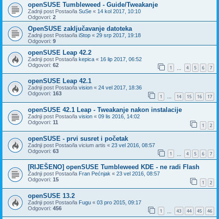
openSUSE Tumbleweed - Guide/Tweakanje
Zadnji post Postao/la
SuSe
«
14 kol 2017, 10:10
Odgovori:
2
OpenSUSE zaključavanje datoteka
Zadnji post Postao/la
iStop
«
29 srp 2017, 19:18
Odgovori:
9
openSUSE Leap 42.2
Zadnji post Postao/la
kepica
«
16 lip 2017, 06:52
Odgovori:
62
1
4
5
6
7
...
openSUSE Leap 42.1
Zadnji post Postao/la
vision
«
24 vel 2017, 18:36
Odgovori:
163
1
14
15
16
17
...
openSUSE 42.1 Leap - Tweakanje nakon instalacije
Zadnji post Postao/la
vision
«
09 lis 2016, 14:02
Odgovori:
11
1
2
openSUSE - prvi susret i početak
Zadnji post Postao/la
vicium artis
«
23 vel 2016, 08:57
Odgovori:
63
1
4
5
6
7
...
[RIJEŠENO] openSUSE Tumbleweed KDE - ne radi Flash
Zadnji post Postao/la
Fran Pećnjak
«
23 vel 2016, 08:57
Odgovori:
15
1
2
openSUSE 13.2
Zadnji post Postao/la
Fugu
«
03 pro 2015, 09:17
Odgovori:
456
1
43
44
45
46
...