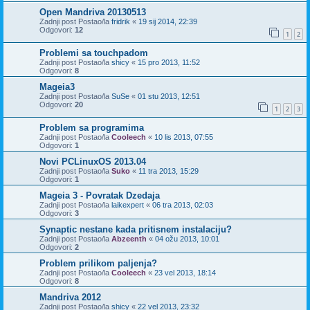
Open Mandriva 20130513
Zadnji post Postao/la
fridrik
«
19 sij 2014, 22:39
Odgovori:
12
1
2
Problemi sa touchpadom
Zadnji post Postao/la
shicy
«
15 pro 2013, 11:52
Odgovori:
8
Mageia3
Zadnji post Postao/la
SuSe
«
01 stu 2013, 12:51
Odgovori:
20
1
2
3
Problem sa programima
Zadnji post Postao/la
Cooleech
«
10 lis 2013, 07:55
Odgovori:
1
Novi PCLinuxOS 2013.04
Zadnji post Postao/la
Suko
«
11 tra 2013, 15:29
Odgovori:
1
Mageia 3 - Povratak Dzedaja
Zadnji post Postao/la
laikexpert
«
06 tra 2013, 02:03
Odgovori:
3
Synaptic nestane kada pritisnem instalaciju?
Zadnji post Postao/la
Abzeenth
«
04 ožu 2013, 10:01
Odgovori:
2
Problem prilikom paljenja?
Zadnji post Postao/la
Cooleech
«
23 vel 2013, 18:14
Odgovori:
8
Mandriva 2012
Zadnji post Postao/la
shicy
«
22 vel 2013, 23:32