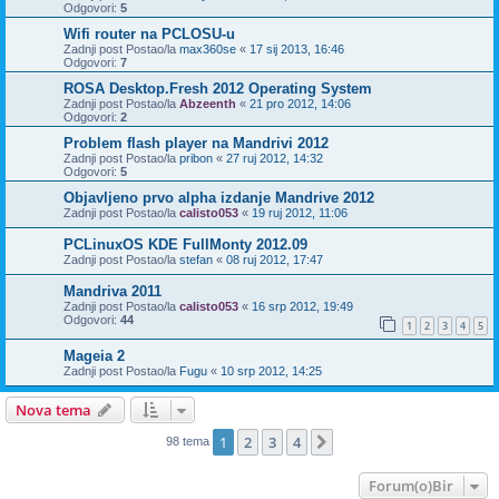
Odgovori:
5
Wifi router na PCLOSU-u
Zadnji post Postao/la
max360se
«
17 sij 2013, 16:46
Odgovori:
7
ROSA Desktop.Fresh 2012 Operating System
Zadnji post Postao/la
Abzeenth
«
21 pro 2012, 14:06
Odgovori:
2
Problem flash player na Mandrivi 2012
Zadnji post Postao/la
pribon
«
27 ruj 2012, 14:32
Odgovori:
5
Objavljeno prvo alpha izdanje Mandrive 2012
Zadnji post Postao/la
calisto053
«
19 ruj 2012, 11:06
PCLinuxOS KDE FullMonty 2012.09
Zadnji post Postao/la
stefan
«
08 ruj 2012, 17:47
Mandriva 2011
Zadnji post Postao/la
calisto053
«
16 srp 2012, 19:49
Odgovori:
44
1
2
3
4
5
Mageia 2
Zadnji post Postao/la
Fugu
«
10 srp 2012, 14:25
Nova tema
1
2
3
4
Sljedeća
98 tema
Forum(o)Bir