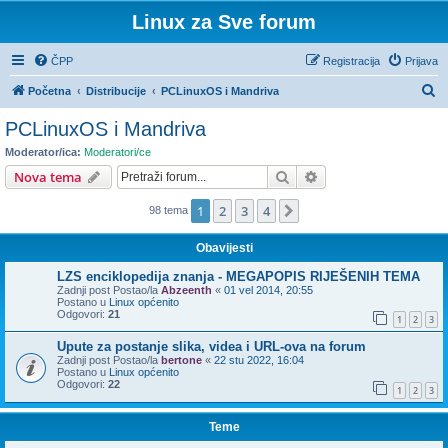
Linux za Sve forum
ČPP
Registracija
Prijava
P
Početna
Distribucije
PCLinuxOS i Mandriva
r
PCLinuxOS i Mandriva
e
Moderator/ica:
Moderatori/ce
t
Pretražnik
Napredno pretraživ
Nova tema
r
1
2
3
4
Sljedeća
98 tema
a
ž
Obavijesti
n
LZS enciklopedija znanja - MEGAPOPIS RIJEŠENIH TEMA
i
Zadnji post Postao/la
Abzeenth
«
01 vel 2014, 20:55
Postano u
Linux općenito
k
Odgovori:
21
1
2
3
Upute za postanje slika, videa i URL-ova na forum
Zadnji post Postao/la
bertone
«
22 stu 2022, 16:04
Postano u
Linux općenito
Odgovori:
22
1
2
3
Teme