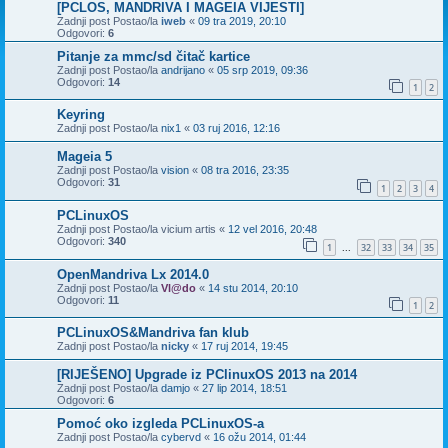
[PCLOS, MANDRIVA I MAGEIA VIJESTI]
Zadnji post Postao/la
iweb
«
09 tra 2019, 20:10
Odgovori:
6
Pitanje za mmc/sd čitač kartice
Zadnji post Postao/la
andrijano
«
05 srp 2019, 09:36
Odgovori:
14
1
2
Keyring
Zadnji post Postao/la
nix1
«
03 ruj 2016, 12:16
Mageia 5
Zadnji post Postao/la
vision
«
08 tra 2016, 23:35
Odgovori:
31
1
2
3
4
PCLinuxOS
Zadnji post Postao/la
vicium artis
«
12 vel 2016, 20:48
Odgovori:
340
1
32
33
34
35
...
OpenMandriva Lx 2014.0
Zadnji post Postao/la
Vl@do
«
14 stu 2014, 20:10
Odgovori:
11
1
2
PCLinuxOS&Mandriva fan klub
Zadnji post Postao/la
nicky
«
17 ruj 2014, 19:45
[RIJEŠENO] Upgrade iz PClinuxOS 2013 na 2014
Zadnji post Postao/la
damjo
«
27 lip 2014, 18:51
Odgovori:
6
Pomoć oko izgleda PCLinuxOS-a
Zadnji post Postao/la
cybervd
«
16 ožu 2014, 01:44