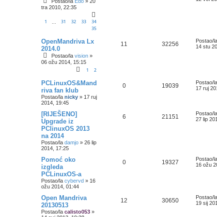
Postao/la
Edo
»
20
tra 2010, 22:35
1
31
32
33
34
...
35
OpenMandriva Lx
Postao/l
11
32256
14 stu 2
2014.0
Postao/la
vision
»
06 ožu 2014, 15:15
1
2
PCLinuxOS&Mand
Postao/l
0
19039
17 ruj 20
riva fan klub
Postao/la
nicky
»
17 ruj
2014, 19:45
[RIJEŠENO]
Postao/l
6
21151
27 lip 20
Upgrade iz
PClinuxOS 2013
na 2014
Postao/la
damjo
»
26 lip
2014, 17:25
Pomoć oko
Postao/l
0
19327
16 ožu 2
izgleda
PCLinuxOS-a
Postao/la
cybervd
»
16
ožu 2014, 01:44
Open Mandriva
Postao/l
12
30650
19 sij 20
20130513
Postao/la
calisto053
»