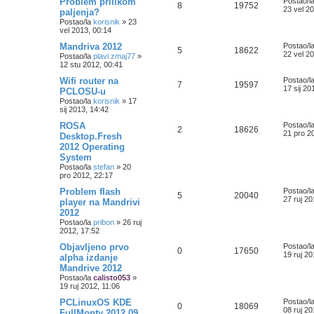
Problem prilikom
Postao/l
8
19752
23 vel 2
paljenja?
Postao/la
korisnik
»
23
vel 2013, 00:14
Mandriva 2012
Postao/l
5
18622
22 vel 2
Postao/la
plavi zmaj77
»
12 stu 2012, 00:41
Wifi router na
Postao/l
7
19597
17 sij 20
PCLOSU-u
Postao/la
korisnik
»
17
sij 2013, 14:42
ROSA
Postao/l
2
18626
21 pro 2
Desktop.Fresh
2012 Operating
System
Postao/la
stefan
»
20
pro 2012, 22:17
Problem flash
Postao/l
5
20040
27 ruj 20
player na Mandrivi
2012
Postao/la
pribon
»
26 ruj
2012, 17:52
Objavljeno prvo
Postao/l
0
17650
19 ruj 20
alpha izdanje
Mandrive 2012
Postao/la
calisto053
»
19 ruj 2012, 11:06
PCLinuxOS KDE
Postao/l
0
18069
08 ruj 20
FullMonty 2012.09