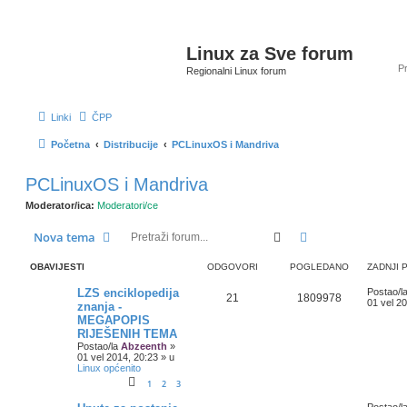
Linux za Sve forum
Regionalni Linux forum
Linki
ČPP
Početna
Distribucije
PCLinuxOS i Mandriva
PCLinuxOS i Mandriva
Moderator/ica:
Moderatori/ce
Pretražnik
Napredno pretra
Nova tema
OBAVIJESTI
ODGOVORI
POGLEDANO
ZADNJI 
LZS enciklopedija
Postao/l
21
1809978
01 vel 2
znanja -
MEGAPOPIS
RIJEŠENIH TEMA
Postao/la
Abzeenth
»
01 vel 2014, 20:23
» u
Linux općenito
1
2
3
Postao/l