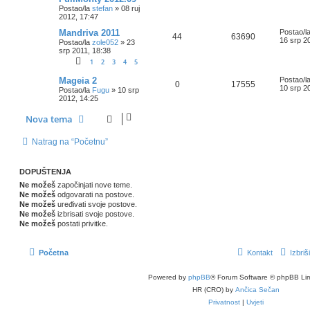
Postao/la
stefan
»
08 ruj
2012, 17:47
Mandriva 2011
Postao/l
44
63690
16 srp 2
Postao/la
zole052
»
23
srp 2011, 18:38
1
2
3
4
5
Mageia 2
Postao/l
0
17555
10 srp 2
Postao/la
Fugu
»
10 srp
2012, 14:25
Nova tema
Natrag na “Početnu”
DOPUŠTENJA
Ne možeš
započinjati nove teme.
Ne možeš
odgovarati na postove.
Ne možeš
uređivati svoje postove.
Ne možeš
izbrisati svoje postove.
Ne možeš
postati privitke.
Početna
Kontakt
Izbriš
Powered by
phpBB
® Forum Software © phpBB Lim
HR (CRO) by
Ančica Sečan
Privatnost
|
Uvjeti