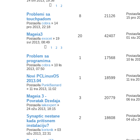
14 svi 2013, 19:38
1
2
Problemi sa
Postao/l
8
21126
15 pro 2
touchpadom
Postao/la
cobra
»
14
pro 2013, 22:18
Mageia3
Postao/l
20
42407
01 stu 2
Postao/la
exocet
»
19
svi 2013, 08:49
1
2
3
Problem sa
Postao/l
1
17568
10 lis 20
programima
Postao/la
cobra
»
10 lis
2013, 07:50
Novi PCLinuxOS
Postao/l
1
18599
11 tra 20
2013.04
Postao/la
PunkBastard
»
11 tra 2013, 11:02
Mageia 3 -
Postao/l
3
20779
06 tra 20
Povratak Dzedaja
Postao/la
laikexpert
»
24 ožu 2013, 18:15
Synaptic nestane
Postao/l
2
18608
04 ožu 2
kada pritisnem
instalaciju?
Postao/la
korisnik
»
03
ožu 2013, 22:31