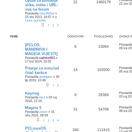
Upute za postanje
22
1460179
22 stu 2
slika, videa i URL-
ova na forum
Postao/la
max360se
»
15 stu 2013, 16:57
» u
Linux općenito
1
2
3
TEME
ODGOVORI
POGLEDANO
ZADNJI 
[PCLOS,
Postao/l
6
23064
09 tra 20
MANDRIVA I
MAGEIA VIJESTI]
Postao/la
calisto053
»
17 kol 2014, 19:32
Pitanje za mmc/sd
Postao/l
14
103500
05 srp 2
čitač kartice
Postao/la
andrijano
»
29
lip 2019, 10:49
1
2
Keyring
Postao/l
0
26369
03 ruj 20
Postao/la
nix1
»
03 ruj
2016, 12:16
Mageia 5
Postao/l
31
54708
08 tra 20
Postao/la
vision
»
31
ožu 2015, 08:59
1
2
3
4
PCLinuxOS
Postao/l
340
112415
12 vel 2