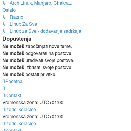
↳ Arch Linux, Manjaro, Chakra...
Ostalo
↳ Razno
↳ Linux Za Sve
↳ Linux za Sve - dodavanje sadržaja
Dopuštenja
Ne možeš
započinjati nove teme.
Ne možeš
odgovarati na postove.
Ne možeš
uređivati svoje postove.
Ne možeš
izbrisati svoje postove.
Ne možeš
postati privitke.
Početna
Kontakt
Vremenska zona:
UTC+01:00
Izbriši kolačiće
Vremenska zona:
UTC+01:00
Izbriši kolačiće
Kontakt