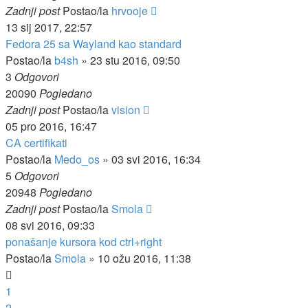
Zadnji post
Postao/la
hrvooje
13 sij 2017, 22:57
Fedora 25 sa Wayland kao standard
Postao/la
b4sh
»
23 stu 2016, 09:50
3
Odgovori
20090
Pogledano
Zadnji post
Postao/la
vision
05 pro 2016, 16:47
CA certifikati
Postao/la
Medo_os
»
03 svi 2016, 16:34
5
Odgovori
20948
Pogledano
Zadnji post
Postao/la
Smola
08 svi 2016, 09:33
ponašanje kursora kod ctrl+right
Postao/la
Smola
»
10 ožu 2016, 11:38
1
2