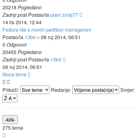
20218
Pogledano
Zadnji post
Postao/la
plavi zmaj77
14 lis 2014, 12:44
Fedora ide s novim partition managerom
Postao/la
13b0
»
08 ruj 2014, 06:51
0
Odgovori
20455
Pogledano
Zadnji post
Postao/la
13b0
08 ruj 2014, 06:51
Nova tema
Prikaži:
Redanje:
Smjer:
275 tema
Stranica: