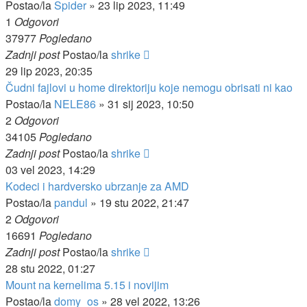
Postao/la
Spider
»
23 lip 2023, 11:49
1
Odgovori
37977
Pogledano
Zadnji post
Postao/la
shrike
29 lip 2023, 20:35
Čudni fajlovi u home direktoriju koje nemogu obrisati ni kao
Postao/la
NELE86
»
31 sij 2023, 10:50
2
Odgovori
34105
Pogledano
Zadnji post
Postao/la
shrike
03 vel 2023, 14:29
Kodeci i hardversko ubrzanje za AMD
Postao/la
pandul
»
19 stu 2022, 21:47
2
Odgovori
16691
Pogledano
Zadnji post
Postao/la
shrike
28 stu 2022, 01:27
Mount na kernelima 5.15 i novijim
Postao/la
domy_os
»
28 vel 2022, 13:26