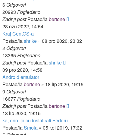
6
Odgovori
20993
Pogledano
Zadnji post
Postao/la
bertone
28 ožu 2022, 14:54
Kraj CentOS-a
Postao/la
shrike
»
08 pro 2020, 23:32
2
Odgovori
18365
Pogledano
Zadnji post
Postao/la
shrike
09 pro 2020, 14:58
Android emulator
Postao/la
bertone
»
18 lip 2020, 19:15
0
Odgovori
16677
Pogledano
Zadnji post
Postao/la
bertone
18 lip 2020, 19:15
ka, ono, ja ću instalirati Fedoru...
Postao/la
Smola
»
05 kol 2019, 17:32
5
Odgovori