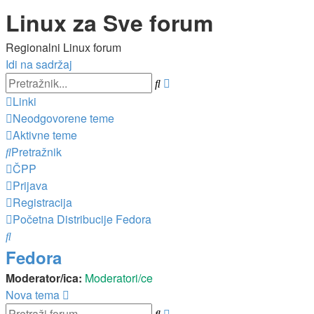
Linux za Sve forum
Regionalni Linux forum
Idi na sadržaj
Napredno
Pretražnik
pretraživanje
Linki
Neodgovorene teme
Aktivne teme
Pretražnik
ČPP
Prijava
Registracija
Početna
Distribucije
Fedora
Pretražnik
Fedora
Moderator/ica:
Moderatori/ce
Nova tema
Napredno
Pretražnik