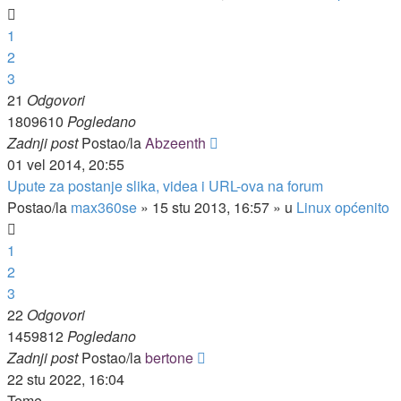
1
2
3
21
Odgovori
1809610
Pogledano
Zadnji post
Postao/la
Abzeenth
01 vel 2014, 20:55
Upute za postanje slika, videa i URL-ova na forum
Postao/la
max360se
»
15 stu 2013, 16:57
» u
Linux općenito
1
2
3
22
Odgovori
1459812
Pogledano
Zadnji post
Postao/la
bertone
22 stu 2022, 16:04
Teme