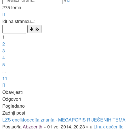
pretraživanje
275 tema
Stranica:
1
/
11
.
Idi na stranicu...:
1
2
3
4
5
...
11
Sljedeća
Obavijesti
Odgovori
Pogledano
Zadnji post
LZS enciklopedija znanja - MEGAPOPIS RIJEŠENIH TEMA
Postao/la
Abzeenth
»
01 vel 2014, 20:23
» u
Linux općenito