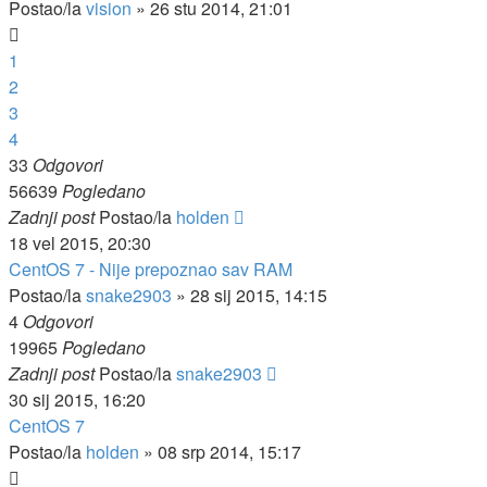
Postao/la
vision
»
26 stu 2014, 21:01
1
2
3
4
33
Odgovori
56639
Pogledano
Zadnji post
Postao/la
holden
18 vel 2015, 20:30
CentOS 7 - Nije prepoznao sav RAM
Postao/la
snake2903
»
28 sij 2015, 14:15
4
Odgovori
19965
Pogledano
Zadnji post
Postao/la
snake2903
30 sij 2015, 16:20
CentOS 7
Postao/la
holden
»
08 srp 2014, 15:17