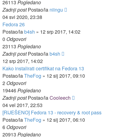
26113
Pogledano
Zadnji post
Postao/la
niingu
04 svi 2020, 23:38
Fedora 26
Postao/la
b4sh
»
12 srp 2017, 14:02
0
Odgovori
23113
Pogledano
Zadnji post
Postao/la
b4sh
12 srp 2017, 14:02
Kako instalirati certifikat na Fedora 13
Postao/la
TheFog
»
12 sij 2017, 09:10
2
Odgovori
19446
Pogledano
Zadnji post
Postao/la
Cooleech
04 vel 2017, 22:53
[RIJEŠENO] Fedora 13 - recovery & root pass
Postao/la
TheFog
»
12 sij 2017, 06:10
6
Odgovori
20913
Pogledano