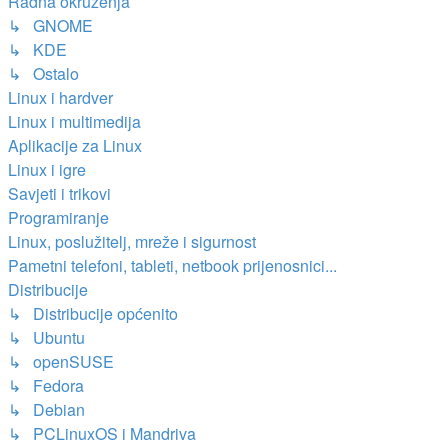
Radna okruženja
↳ GNOME
↳ KDE
↳ Ostalo
Linux i hardver
Linux i multimedija
Aplikacije za Linux
Linux i igre
Savjeti i trikovi
Programiranje
Linux, poslužitelj, mreže i sigurnost
Pametni telefoni, tableti, netbook prijenosnici...
Distribucije
↳ Distribucije općenito
↳ Ubuntu
↳ openSUSE
↳ Fedora
↳ Debian
↳ PCLinuxOS i Mandriva