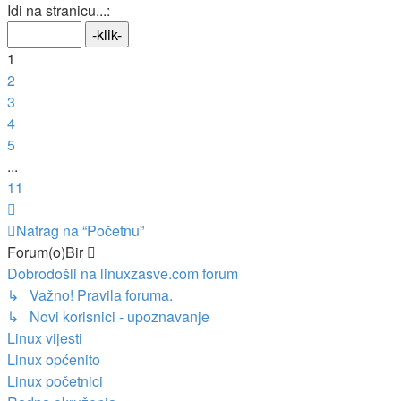
1
/
11
.
Idi na stranicu...:
1
2
3
4
5
...
11
Sljedeća
Natrag na “Početnu”
Forum(o)Bir
Dobrodošli na linuxzasve.com forum
↳ Važno! Pravila foruma.
↳ Novi korisnici - upoznavanje
Linux vijesti
Linux općenito
Linux početnici