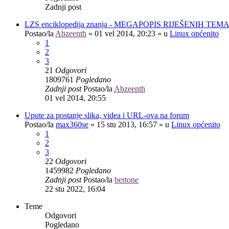
Zadnji post
LZS enciklopedija znanja - MEGAPOPIS RIJEŠENIH TEM
Postao/la
Abzeenth
»
01 vel 2014, 20:23
» u
Linux općenito
1
2
3
21
Odgovori
1809761
Pogledano
Zadnji post
Postao/la
Abzeenth
01 vel 2014, 20:55
Upute za postanje slika, videa i URL-ova na forum
Postao/la
max360se
»
15 stu 2013, 16:57
» u
Linux općenito
1
2
3
22
Odgovori
1459982
Pogledano
Zadnji post
Postao/la
bertone
22 stu 2022, 16:04
Teme
Odgovori
Pogledano