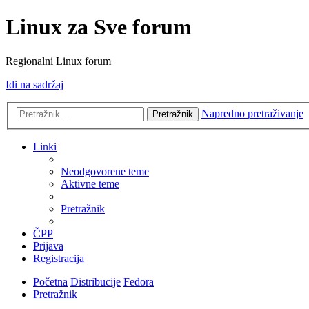
Linux za Sve forum
Regionalni Linux forum
Idi na sadržaj
Napredno pretraživanje
Pretražnik
Linki
Neodgovorene teme
Aktivne teme
Pretražnik
ČPP
Prijava
Registracija
Početna
Distribucije
Fedora
Pretražnik