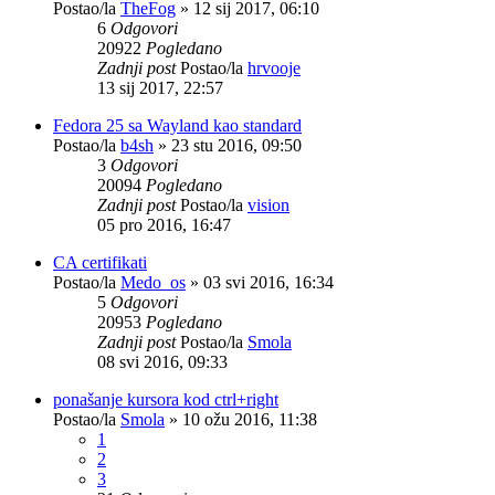
Postao/la
TheFog
»
12 sij 2017, 06:10
6
Odgovori
20922
Pogledano
Zadnji post
Postao/la
hrvooje
13 sij 2017, 22:57
Fedora 25 sa Wayland kao standard
Postao/la
b4sh
»
23 stu 2016, 09:50
3
Odgovori
20094
Pogledano
Zadnji post
Postao/la
vision
05 pro 2016, 16:47
CA certifikati
Postao/la
Medo_os
»
03 svi 2016, 16:34
5
Odgovori
20953
Pogledano
Zadnji post
Postao/la
Smola
08 svi 2016, 09:33
ponašanje kursora kod ctrl+right
Postao/la
Smola
»
10 ožu 2016, 11:38
1
2
3