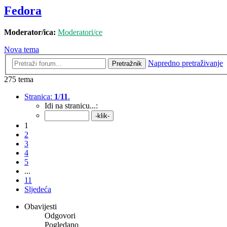
Fedora
Moderator/ica:
Moderatori/ce
Nova tema
Napredno pretraživanje
Pretražnik
275 tema
Stranica:
1
/
11
.
Idi na stranicu...:
1
2
3
4
5
...
11
Sljedeća
Obavijesti
Odgovori
Pogledano