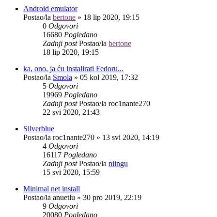
Android emulator
Postao/la
bertone
»
18 lip 2020, 19:15
0
Odgovori
16680
Pogledano
Zadnji post
Postao/la
bertone
18 lip 2020, 19:15
ka, ono, ja ću instalirati Fedoru...
Postao/la
Smola
»
05 kol 2019, 17:32
5
Odgovori
19969
Pogledano
Zadnji post
Postao/la
roc1nante270
22 svi 2020, 21:43
Silverblue
Postao/la
roc1nante270
»
13 svi 2020, 14:19
4
Odgovori
16117
Pogledano
Zadnji post
Postao/la
niingu
15 svi 2020, 15:59
Minimal net install
Postao/la
anuetlu
»
30 pro 2019, 22:19
9
Odgovori
20080
Pogledano