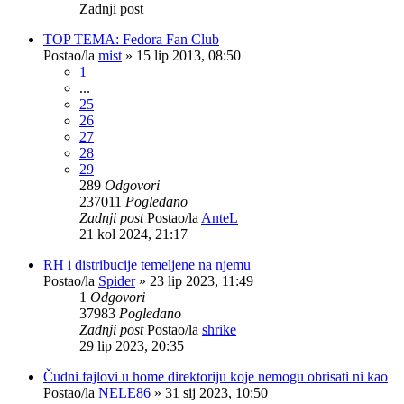
Zadnji post
TOP TEMA: Fedora Fan Club
Postao/la
mist
»
15 lip 2013, 08:50
1
...
25
26
27
28
29
289
Odgovori
237011
Pogledano
Zadnji post
Postao/la
AnteL
21 kol 2024, 21:17
RH i distribucije temeljene na njemu
Postao/la
Spider
»
23 lip 2023, 11:49
1
Odgovori
37983
Pogledano
Zadnji post
Postao/la
shrike
29 lip 2023, 20:35
Čudni fajlovi u home direktoriju koje nemogu obrisati ni kao
Postao/la
NELE86
»
31 sij 2023, 10:50