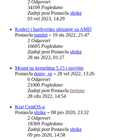
2
Odgovori
34109
Pogledano
Zadnji post
Postao/la
shrike
03 vel 2023, 14:29
Kodeci i hardversko ubrzanje za AMD
Postao/la
pandul
»
19 stu 2022, 21:47
2
Odgovori
16695
Pogledano
Zadnji post
Postao/la
shrike
28 stu 2022, 01:27
Mount na kernelima 5.15 i novijim
Postao/la
domy_os
»
28 vel 2022, 13:26
6
Odgovori
21000
Pogledano
Zadnji post
Postao/la
bertone
28 ožu 2022, 14:54
Kraj CentOS-a
Postao/la
shrike
»
08 pro 2020, 23:32
2
Odgovori
18369
Pogledano
Zadnji post
Postao/la
shrike
09 pro 2020, 14:58