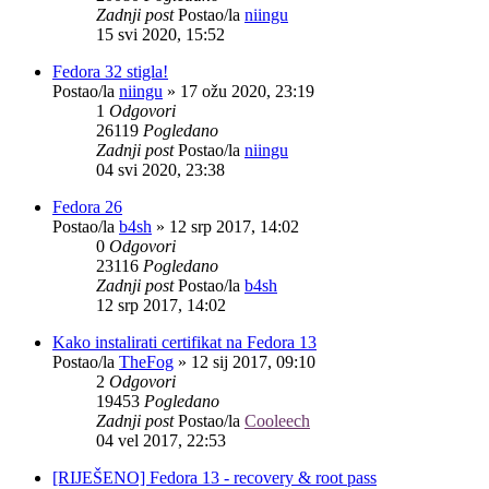
Zadnji post
Postao/la
niingu
15 svi 2020, 15:52
Fedora 32 stigla!
Postao/la
niingu
»
17 ožu 2020, 23:19
1
Odgovori
26119
Pogledano
Zadnji post
Postao/la
niingu
04 svi 2020, 23:38
Fedora 26
Postao/la
b4sh
»
12 srp 2017, 14:02
0
Odgovori
23116
Pogledano
Zadnji post
Postao/la
b4sh
12 srp 2017, 14:02
Kako instalirati certifikat na Fedora 13
Postao/la
TheFog
»
12 sij 2017, 09:10
2
Odgovori
19453
Pogledano
Zadnji post
Postao/la
Cooleech
04 vel 2017, 22:53
[RIJEŠENO] Fedora 13 - recovery & root pass