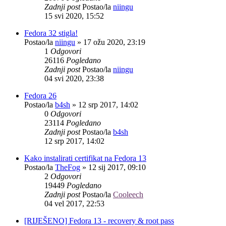
Zadnji post
Postao/la
niingu
15 svi 2020, 15:52
Fedora 32 stigla!
Postao/la
niingu
»
17 ožu 2020, 23:19
1
Odgovori
26116
Pogledano
Zadnji post
Postao/la
niingu
04 svi 2020, 23:38
Fedora 26
Postao/la
b4sh
»
12 srp 2017, 14:02
0
Odgovori
23114
Pogledano
Zadnji post
Postao/la
b4sh
12 srp 2017, 14:02
Kako instalirati certifikat na Fedora 13
Postao/la
TheFog
»
12 sij 2017, 09:10
2
Odgovori
19449
Pogledano
Zadnji post
Postao/la
Cooleech
04 vel 2017, 22:53
[RIJEŠENO] Fedora 13 - recovery & root pass