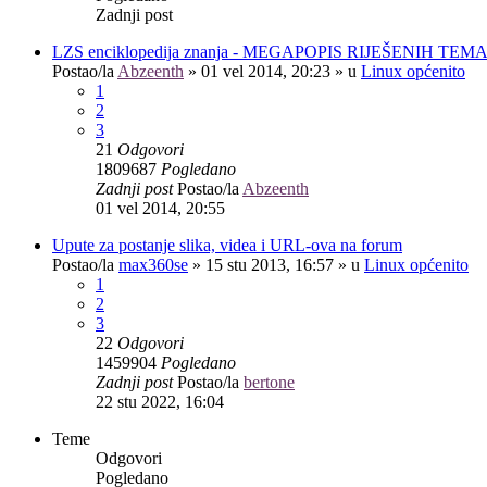
Zadnji post
LZS enciklopedija znanja - MEGAPOPIS RIJEŠENIH TEM
Postao/la
Abzeenth
»
01 vel 2014, 20:23
» u
Linux općenito
1
2
3
21
Odgovori
1809687
Pogledano
Zadnji post
Postao/la
Abzeenth
01 vel 2014, 20:55
Upute za postanje slika, videa i URL-ova na forum
Postao/la
max360se
»
15 stu 2013, 16:57
» u
Linux općenito
1
2
3
22
Odgovori
1459904
Pogledano
Zadnji post
Postao/la
bertone
22 stu 2022, 16:04
Teme
Odgovori
Pogledano