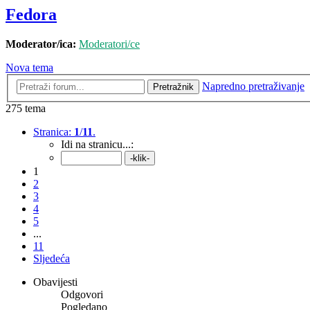
Fedora
Moderator/ica:
Moderatori/ce
Nova tema
Napredno pretraživanje
Pretražnik
275 tema
Stranica:
1
/
11
.
Idi na stranicu...:
1
2
3
4
5
...
11
Sljedeća
Obavijesti
Odgovori
Pogledano