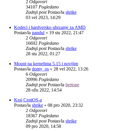
2
Odgovori
34107
Pogledano
Zadnji post
Postao/la
shrike
03 vel 2023, 14:29
Kodeci i hardversko ubrzanje za AMD
Postao/la
pandul
»
19 stu 2022, 21:47
2
Odgovori
16692
Pogledano
Zadnji post
Postao/la
shrike
28 stu 2022, 01:27
Mount na kernelima 5.15 i novijim
Postao/la
domy_os
»
28 vel 2022, 13:26
6
Odgovori
20996
Pogledano
Zadnji post
Postao/la
bertone
28 ožu 2022, 14:54
Kraj CentOS-a
Postao/la
shrike
»
08 pro 2020, 23:32
2
Odgovori
18367
Pogledano
Zadnji post
Postao/la
shrike
09 pro 2020, 14:58