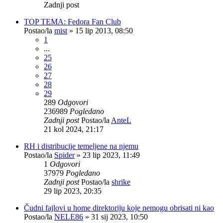
Zadnji post
TOP TEMA: Fedora Fan Club
Postao/la
mist
»
15 lip 2013, 08:50
1
...
25
26
27
28
29
289
Odgovori
236989
Pogledano
Zadnji post
Postao/la
AnteL
21 kol 2024, 21:17
RH i distribucije temeljene na njemu
Postao/la
Spider
»
23 lip 2023, 11:49
1
Odgovori
37979
Pogledano
Zadnji post
Postao/la
shrike
29 lip 2023, 20:35
Čudni fajlovi u home direktoriju koje nemogu obrisati ni kao
Postao/la
NELE86
»
31 sij 2023, 10:50