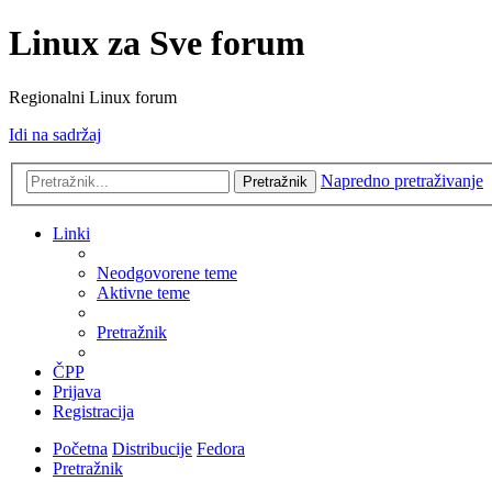
Linux za Sve forum
Regionalni Linux forum
Idi na sadržaj
Napredno pretraživanje
Pretražnik
Linki
Neodgovorene teme
Aktivne teme
Pretražnik
ČPP
Prijava
Registracija
Početna
Distribucije
Fedora
Pretražnik