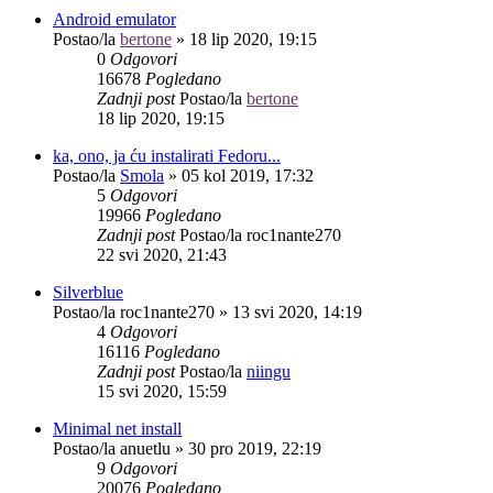
Android emulator
Postao/la
bertone
»
18 lip 2020, 19:15
0
Odgovori
16678
Pogledano
Zadnji post
Postao/la
bertone
18 lip 2020, 19:15
ka, ono, ja ću instalirati Fedoru...
Postao/la
Smola
»
05 kol 2019, 17:32
5
Odgovori
19966
Pogledano
Zadnji post
Postao/la
roc1nante270
22 svi 2020, 21:43
Silverblue
Postao/la
roc1nante270
»
13 svi 2020, 14:19
4
Odgovori
16116
Pogledano
Zadnji post
Postao/la
niingu
15 svi 2020, 15:59
Minimal net install
Postao/la
anuetlu
»
30 pro 2019, 22:19
9
Odgovori
20076
Pogledano