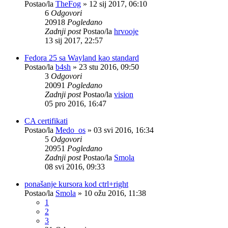
Postao/la
TheFog
»
12 sij 2017, 06:10
6
Odgovori
20918
Pogledano
Zadnji post
Postao/la
hrvooje
13 sij 2017, 22:57
Fedora 25 sa Wayland kao standard
Postao/la
b4sh
»
23 stu 2016, 09:50
3
Odgovori
20091
Pogledano
Zadnji post
Postao/la
vision
05 pro 2016, 16:47
CA certifikati
Postao/la
Medo_os
»
03 svi 2016, 16:34
5
Odgovori
20951
Pogledano
Zadnji post
Postao/la
Smola
08 svi 2016, 09:33
ponašanje kursora kod ctrl+right
Postao/la
Smola
»
10 ožu 2016, 11:38
1
2
3