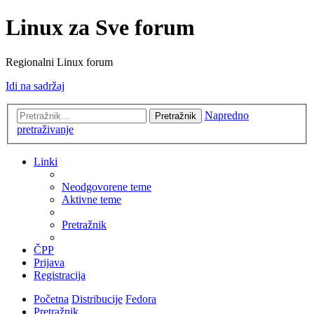
Linux za Sve forum
Regionalni Linux forum
Idi na sadržaj
Napredno
Pretražnik
pretraživanje
Linki
Neodgovorene teme
Aktivne teme
Pretražnik
ČPP
Prijava
Registracija
Početna
Distribucije
Fedora
Pretražnik