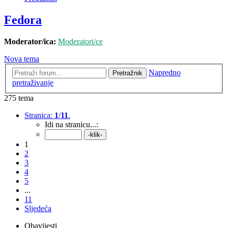
Fedora
Moderator/ica:
Moderatori/ce
Nova tema
Napredno
Pretražnik
pretraživanje
275 tema
Stranica:
1
/
11
.
Idi na stranicu...:
1
2
3
4
5
...
11
Sljedeća
Obavijesti