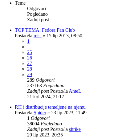
Teme
Odgovori
Pogledano
Zadnji post
TOP TEMA: Fedora Fan Club
Postao/la
mist
»
15 lip 2013, 08:50
1
...
25
26
27
28
29
289
Odgovori
237163
Pogledano
Zadnji post
Postao/la
AnteL
21 kol 2024, 21:17
RH i distribucije temeljene na njemu
Postao/la
Spider
»
23 lip 2023, 11:49
1
Odgovori
38004
Pogledano
Zadnji post
Postao/la
shrike
29 lip 2023, 20:35