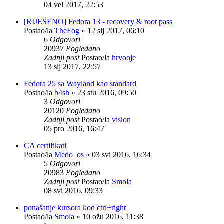
04 vel 2017, 22:53
[RIJEŠENO] Fedora 13 - recovery & root pass
Postao/la
TheFog
»
12 sij 2017, 06:10
6
Odgovori
20937
Pogledano
Zadnji post
Postao/la
hrvooje
13 sij 2017, 22:57
Fedora 25 sa Wayland kao standard
Postao/la
b4sh
»
23 stu 2016, 09:50
3
Odgovori
20120
Pogledano
Zadnji post
Postao/la
vision
05 pro 2016, 16:47
CA certifikati
Postao/la
Medo_os
»
03 svi 2016, 16:34
5
Odgovori
20983
Pogledano
Zadnji post
Postao/la
Smola
08 svi 2016, 09:33
ponašanje kursora kod ctrl+right
Postao/la
Smola
»
10 ožu 2016, 11:38