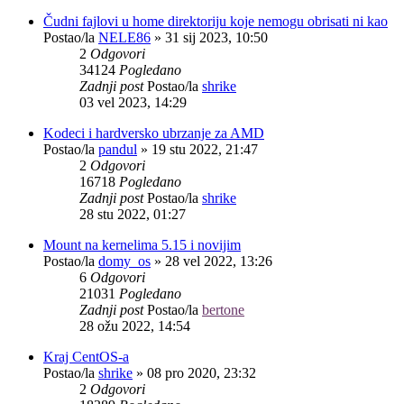
Čudni fajlovi u home direktoriju koje nemogu obrisati ni kao
Postao/la
NELE86
»
31 sij 2023, 10:50
2
Odgovori
34124
Pogledano
Zadnji post
Postao/la
shrike
03 vel 2023, 14:29
Kodeci i hardversko ubrzanje za AMD
Postao/la
pandul
»
19 stu 2022, 21:47
2
Odgovori
16718
Pogledano
Zadnji post
Postao/la
shrike
28 stu 2022, 01:27
Mount na kernelima 5.15 i novijim
Postao/la
domy_os
»
28 vel 2022, 13:26
6
Odgovori
21031
Pogledano
Zadnji post
Postao/la
bertone
28 ožu 2022, 14:54
Kraj CentOS-a
Postao/la
shrike
»
08 pro 2020, 23:32
2
Odgovori