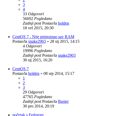
3
4
33
Odgovori
56692
Pogledano
Zadnji post
Postao/la
holden
18 vel 2015, 20:30
CentOS 7 - Nije prepoznao sav RAM
Postao/la
snake2903
»
28 sij 2015, 14:15
4
Odgovori
19996
Pogledano
Zadnji post
Postao/la
snake2903
30 sij 2015, 16:20
CentOS 7
Postao/la
holden
»
08 srp 2014, 15:17
1
2
3
29
Odgovori
47765
Pogledano
Zadnji post
Postao/la
Buster
30 pro 2014, 20:19
početak s Fedorom