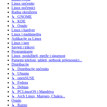
Linux općenito
Linux početnici
Radna okruženja
↳ GNOME
↳ KDE
↳ Ostalo
Linux i hardver
Linux i multimedija
Aplikacije za Linux
Linux i igre
Savjeti i trikovi
Programiranje
Linux, poslužitelj, mreže i sigurnost
Pametni telefoni, tableti, netbook prijenosnici...
Distribucije
↳ Distribucije općenito
↳ Ubuntu
↳ openSUSE
↳ Fedora
↳ Debian
↳ PCLinuxOS i Mandriva
↳ Arch Linux, Manjaro, Chakra...
Ostalo
↳ Razno