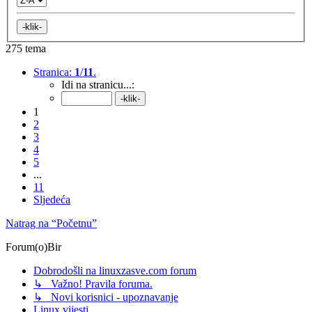
275 tema
Stranica:
1
/
11
.
Idi na stranicu...:
1
2
3
4
5
...
11
Sljedeća
Natrag na “Početnu”
Forum(o)Bir
Dobrodošli na linuxzasve.com forum
↳ Važno! Pravila foruma.
↳ Novi korisnici - upoznavanje
Linux vijesti