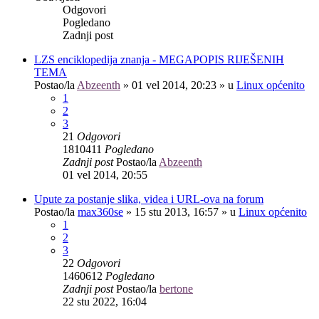
Odgovori
Pogledano
Zadnji post
LZS enciklopedija znanja - MEGAPOPIS RIJEŠENIH
TEMA
Postao/la
Abzeenth
»
01 vel 2014, 20:23
» u
Linux općenito
1
2
3
21
Odgovori
1810411
Pogledano
Zadnji post
Postao/la
Abzeenth
01 vel 2014, 20:55
Upute za postanje slika, videa i URL-ova na forum
Postao/la
max360se
»
15 stu 2013, 16:57
» u
Linux općenito
1
2
3
22
Odgovori
1460612
Pogledano
Zadnji post
Postao/la
bertone
22 stu 2022, 16:04