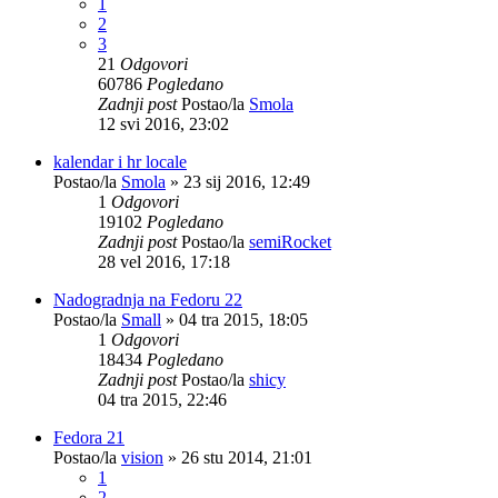
1
2
3
21
Odgovori
60786
Pogledano
Zadnji post
Postao/la
Smola
12 svi 2016, 23:02
kalendar i hr locale
Postao/la
Smola
»
23 sij 2016, 12:49
1
Odgovori
19102
Pogledano
Zadnji post
Postao/la
semiRocket
28 vel 2016, 17:18
Nadogradnja na Fedoru 22
Postao/la
Small
»
04 tra 2015, 18:05
1
Odgovori
18434
Pogledano
Zadnji post
Postao/la
shicy
04 tra 2015, 22:46
Fedora 21
Postao/la
vision
»
26 stu 2014, 21:01
1
2