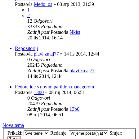
Postao/la
Medo_os
»
03 srp 2013, 21:39
1
2
12
Odgovori
33333
Pogledano
Zadnji post
Postao/la
Nklst
20 lis 2014, 16:14
Repozitoriji
Postao/la
plavi zmaj77
»
14 lis 2014, 12:44
0
Odgovori
20243
Pogledano
Zadnji post
Postao/la
plavi zmaj77
14 lis 2014, 12:44
Fedora ide s novim partition managerom
Postao/la
13b0
»
08 ruj 2014, 06:51
0
Odgovori
20479
Pogledano
Zadnji post
Postao/la
13b0
08 ruj 2014, 06:51
Nova tema
Prikaži:
Redanje:
Smjer: