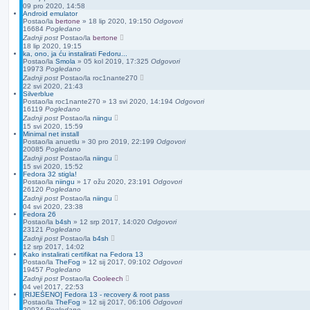
09 pro 2020, 14:58
Android emulator
Postao/la
bertone
»
18 lip 2020, 19:15
0
Odgovori
16684
Pogledano
Zadnji post
Postao/la
bertone
18 lip 2020, 19:15
ka, ono, ja ću instalirati Fedoru...
Postao/la
Smola
»
05 kol 2019, 17:32
5
Odgovori
19973
Pogledano
Zadnji post
Postao/la
roc1nante270
22 svi 2020, 21:43
Silverblue
Postao/la
roc1nante270
»
13 svi 2020, 14:19
4
Odgovori
16119
Pogledano
Zadnji post
Postao/la
niingu
15 svi 2020, 15:59
Minimal net install
Postao/la
anuetlu
»
30 pro 2019, 22:19
9
Odgovori
20085
Pogledano
Zadnji post
Postao/la
niingu
15 svi 2020, 15:52
Fedora 32 stigla!
Postao/la
niingu
»
17 ožu 2020, 23:19
1
Odgovori
26120
Pogledano
Zadnji post
Postao/la
niingu
04 svi 2020, 23:38
Fedora 26
Postao/la
b4sh
»
12 srp 2017, 14:02
0
Odgovori
23121
Pogledano
Zadnji post
Postao/la
b4sh
12 srp 2017, 14:02
Kako instalirati certifikat na Fedora 13
Postao/la
TheFog
»
12 sij 2017, 09:10
2
Odgovori
19457
Pogledano
Zadnji post
Postao/la
Cooleech
04 vel 2017, 22:53
[RIJEŠENO] Fedora 13 - recovery & root pass
Postao/la
TheFog
»
12 sij 2017, 06:10
6
Odgovori
20924
Pogledano