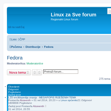
Linux za Sve forum
Regionalni Linux forum
Idi na sadržaj
Linki
ČPP
Početna
Distribucije
Fedora
Fedora
Moderator/ica:
Moderatori/ce
Pretražnik
Napredno pretraživanje
Nova tema
275 tema
Obavijesti
Odgovori
Pogledano
Zadnji post
LZS enciklopedija znanja - MEGAPOPIS RIJEŠENIH TEMA
Postao/la
Abzeenth
»
01 vel 2014, 20:23
» u
Linux općenito
21
Odgovori
1809808
Pogledano
Zadnji post
Postao/la
Abzeenth
01 vel 2014, 20:55