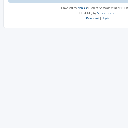
Powered by
phpBB
® Forum Software © phpBB Lim
HR (CRO) by
Ančica Sečan
Privatnost
|
Uvjeti