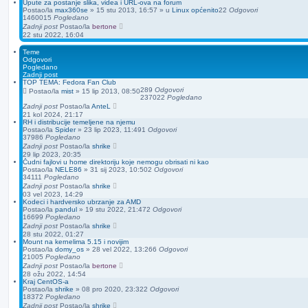
Upute za postanje slika, videa i URL-ova na forum
Postao/la
max360se
»
15 stu 2013, 16:57
» u
Linux općenito
22
Odgovori
1460015
Pogledano
Zadnji post
Postao/la
bertone
22 stu 2022, 16:04
Teme
Odgovori
Pogledano
Zadnji post
TOP TEMA: Fedora Fan Club
289
Odgovori
Postao/la
mist
»
15 lip 2013, 08:50
237022
Pogledano
Zadnji post
Postao/la
AnteL
21 kol 2024, 21:17
RH i distribucije temeljene na njemu
Postao/la
Spider
»
23 lip 2023, 11:49
1
Odgovori
37986
Pogledano
Zadnji post
Postao/la
shrike
29 lip 2023, 20:35
Čudni fajlovi u home direktoriju koje nemogu obrisati ni kao
Postao/la
NELE86
»
31 sij 2023, 10:50
2
Odgovori
34111
Pogledano
Zadnji post
Postao/la
shrike
03 vel 2023, 14:29
Kodeci i hardversko ubrzanje za AMD
Postao/la
pandul
»
19 stu 2022, 21:47
2
Odgovori
16699
Pogledano
Zadnji post
Postao/la
shrike
28 stu 2022, 01:27
Mount na kernelima 5.15 i novijim
Postao/la
domy_os
»
28 vel 2022, 13:26
6
Odgovori
21005
Pogledano
Zadnji post
Postao/la
bertone
28 ožu 2022, 14:54
Kraj CentOS-a
Postao/la
shrike
»
08 pro 2020, 23:32
2
Odgovori
18372
Pogledano
Zadnji post
Postao/la
shrike