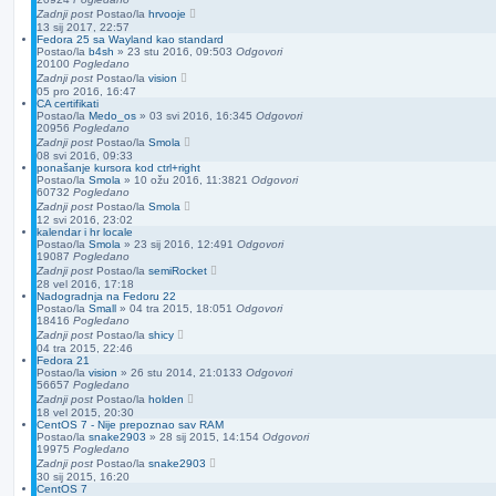
Zadnji post
Postao/la
hrvooje
13 sij 2017, 22:57
Fedora 25 sa Wayland kao standard
Postao/la
b4sh
»
23 stu 2016, 09:50
3
Odgovori
20100
Pogledano
Zadnji post
Postao/la
vision
05 pro 2016, 16:47
CA certifikati
Postao/la
Medo_os
»
03 svi 2016, 16:34
5
Odgovori
20956
Pogledano
Zadnji post
Postao/la
Smola
08 svi 2016, 09:33
ponašanje kursora kod ctrl+right
Postao/la
Smola
»
10 ožu 2016, 11:38
21
Odgovori
60732
Pogledano
Zadnji post
Postao/la
Smola
12 svi 2016, 23:02
kalendar i hr locale
Postao/la
Smola
»
23 sij 2016, 12:49
1
Odgovori
19087
Pogledano
Zadnji post
Postao/la
semiRocket
28 vel 2016, 17:18
Nadogradnja na Fedoru 22
Postao/la
Small
»
04 tra 2015, 18:05
1
Odgovori
18416
Pogledano
Zadnji post
Postao/la
shicy
04 tra 2015, 22:46
Fedora 21
Postao/la
vision
»
26 stu 2014, 21:01
33
Odgovori
56657
Pogledano
Zadnji post
Postao/la
holden
18 vel 2015, 20:30
CentOS 7 - Nije prepoznao sav RAM
Postao/la
snake2903
»
28 sij 2015, 14:15
4
Odgovori
19975
Pogledano
Zadnji post
Postao/la
snake2903
30 sij 2015, 16:20
CentOS 7