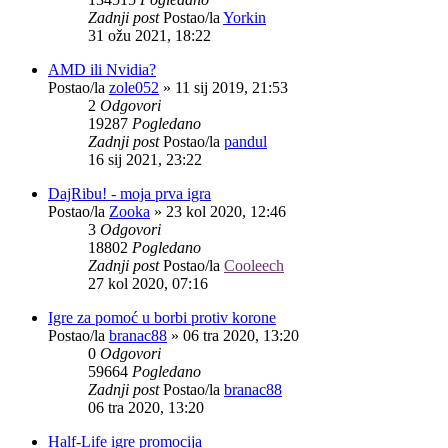
Zadnji post
Postao/la
Yorkin
31 ožu 2021, 18:22
AMD ili Nvidia?
Postao/la
zole052
»
11 sij 2019, 21:53
2
Odgovori
19287
Pogledano
Zadnji post
Postao/la
pandul
16 sij 2021, 23:22
DajRibu! - moja prva igra
Postao/la
Zooka
»
23 kol 2020, 12:46
3
Odgovori
18802
Pogledano
Zadnji post
Postao/la
Cooleech
27 kol 2020, 07:16
Igre za pomoć u borbi protiv korone
Postao/la
branac88
»
06 tra 2020, 13:20
0
Odgovori
59664
Pogledano
Zadnji post
Postao/la
branac88
06 tra 2020, 13:20
Half-Life igre promocija