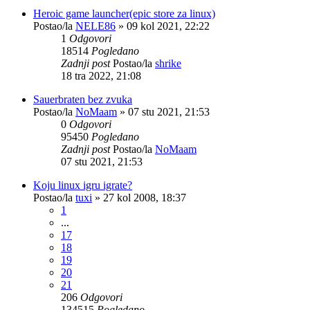
Heroic game launcher(epic store za linux)
Postao/la
NELE86
»
09 kol 2021, 22:22
1
Odgovori
18514
Pogledano
Zadnji post
Postao/la
shrike
18 tra 2022, 21:08
Sauerbraten bez zvuka
Postao/la
NoMaam
»
07 stu 2021, 21:53
0
Odgovori
95450
Pogledano
Zadnji post
Postao/la
NoMaam
07 stu 2021, 21:53
Koju linux igru igrate?
Postao/la
tuxi
»
27 kol 2008, 18:37
1
...
17
18
19
20
21
206
Odgovori
134515
Pogledano