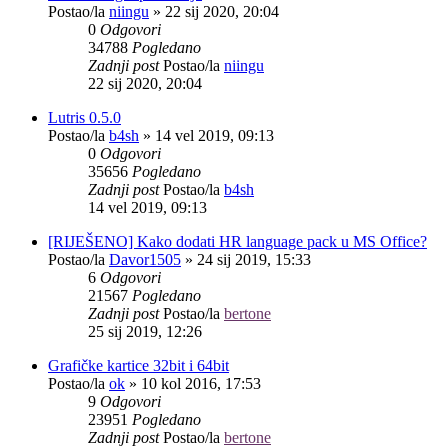
Postao/la
niingu
»
22 sij 2020, 20:04
0
Odgovori
34788
Pogledano
Zadnji post
Postao/la
niingu
22 sij 2020, 20:04
Lutris 0.5.0
Postao/la
b4sh
»
14 vel 2019, 09:13
0
Odgovori
35656
Pogledano
Zadnji post
Postao/la
b4sh
14 vel 2019, 09:13
[RIJEŠENO] Kako dodati HR language pack u MS Office?
Postao/la
Davor1505
»
24 sij 2019, 15:33
6
Odgovori
21567
Pogledano
Zadnji post
Postao/la
bertone
25 sij 2019, 12:26
Grafičke kartice 32bit i 64bit
Postao/la
ok
»
10 kol 2016, 17:53
9
Odgovori
23951
Pogledano
Zadnji post
Postao/la
bertone