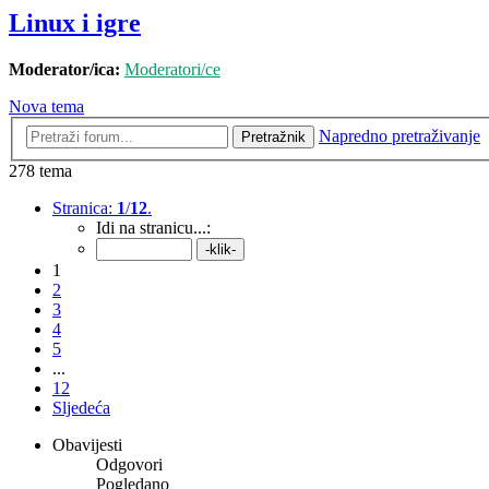
Linux i igre
Moderator/ica:
Moderatori/ce
Nova tema
Napredno pretraživanje
Pretražnik
278 tema
Stranica:
1
/
12
.
Idi na stranicu...:
1
2
3
4
5
...
12
Sljedeća
Obavijesti
Odgovori
Pogledano