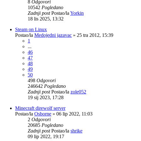
8
Odgovori
10542
Pogledano
Zadnji post
Postao/la
Yorkin
18 lis 2025, 13:32
Steam on Linux
Postao/la
Medojedni jazavac
»
25 tra 2012, 15:39
1
...
46
47
48
49
50
498
Odgovori
246642
Pogledano
Zadnji post
Postao/la
zole052
19 sij 2023, 17:28
Minecraft direwolf server
Postao/la
Osborne
»
06 lip 2022, 11:03
2
Odgovori
20685
Pogledano
Zadnji post
Postao/la
shrike
09 lip 2022, 19:17