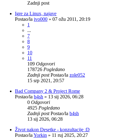
Zadnji post
Igre za Linux, najave
Postao/la
ivo000
»
07 ožu 2011, 20:19
1
...
7
8
9
10
11
109
Odgovori
178726
Pogledano
Zadnji post
Postao/la
zole052
15 srp 2021, 20:57
Bad Company 2 & Project Rome
Postao/la
b4sh
»
13 sij 2026, 06:28
0
Odgovori
4925
Pogledano
Zadnji post
Postao/la
b4sh
13 sij 2026, 06:28
Život nakon Desetke - konzultacije :D
Postao/la
Yorkin
»
11 ruj 2025, 20:27