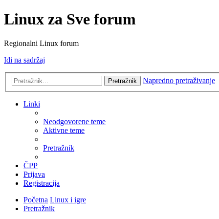
Linux za Sve forum
Regionalni Linux forum
Idi na sadržaj
Napredno pretraživanje
Pretražnik
Linki
Neodgovorene teme
Aktivne teme
Pretražnik
ČPP
Prijava
Registracija
Početna
Linux i igre
Pretražnik