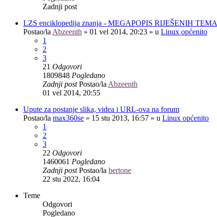
Zadnji post
LZS enciklopedija znanja - MEGAPOPIS RIJEŠENIH TEM
Postao/la
Abzeenth
»
01 vel 2014, 20:23
» u
Linux općenito
1
2
3
21
Odgovori
1809848
Pogledano
Zadnji post
Postao/la
Abzeenth
01 vel 2014, 20:55
Upute za postanje slika, videa i URL-ova na forum
Postao/la
max360se
»
15 stu 2013, 16:57
» u
Linux općenito
1
2
3
22
Odgovori
1460061
Pogledano
Zadnji post
Postao/la
bertone
22 stu 2022, 16:04
Teme
Odgovori
Pogledano