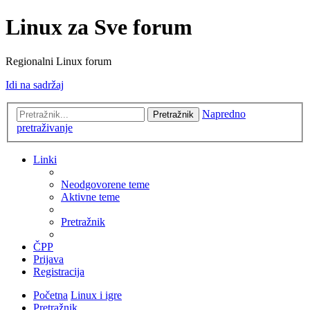
Linux za Sve forum
Regionalni Linux forum
Idi na sadržaj
Napredno
Pretražnik
pretraživanje
Linki
Neodgovorene teme
Aktivne teme
Pretražnik
ČPP
Prijava
Registracija
Početna
Linux i igre
Pretražnik