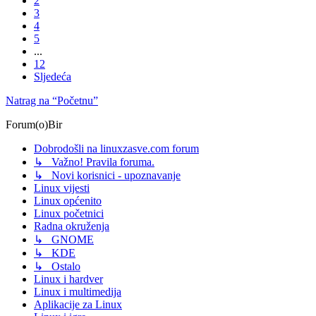
2
3
4
5
...
12
Sljedeća
Natrag na “Početnu”
Forum(o)Bir
Dobrodošli na linuxzasve.com forum
↳ Važno! Pravila foruma.
↳ Novi korisnici - upoznavanje
Linux vijesti
Linux općenito
Linux početnici
Radna okruženja
↳ GNOME
↳ KDE
↳ Ostalo
Linux i hardver
Linux i multimedija
Aplikacije za Linux