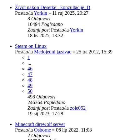
Život nakon Desetke - konzultacije :D
Postao/la
Yorkin
»
11 ruj 2025, 20:27
8
Odgovori
10494
Pogledano
Zadnji post
Postao/la
Yorkin
18 lis 2025, 13:32
Steam on Linux
Postao/la
Medojedni jazavac
»
25 tra 2012, 15:39
1
...
46
47
48
49
50
498
Odgovori
246364
Pogledano
Zadnji post
Postao/la
zole052
19 sij 2023, 17:28
Minecraft direwolf server
Postao/la
Osborne
»
06 lip 2022, 11:03
2
Odgovori