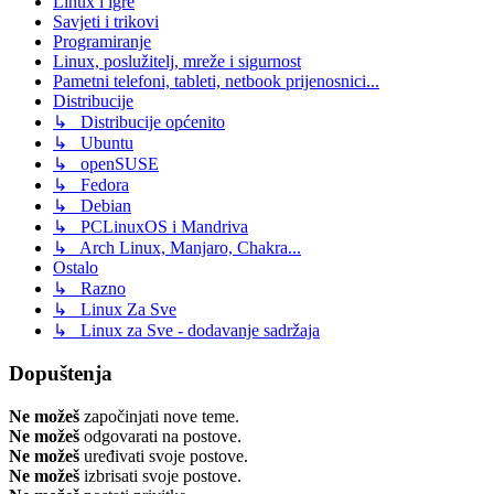
Linux i igre
Savjeti i trikovi
Programiranje
Linux, poslužitelj, mreže i sigurnost
Pametni telefoni, tableti, netbook prijenosnici...
Distribucije
↳ Distribucije općenito
↳ Ubuntu
↳ openSUSE
↳ Fedora
↳ Debian
↳ PCLinuxOS i Mandriva
↳ Arch Linux, Manjaro, Chakra...
Ostalo
↳ Razno
↳ Linux Za Sve
↳ Linux za Sve - dodavanje sadržaja
Dopuštenja
Ne možeš
započinjati nove teme.
Ne možeš
odgovarati na postove.
Ne možeš
uređivati svoje postove.
Ne možeš
izbrisati svoje postove.