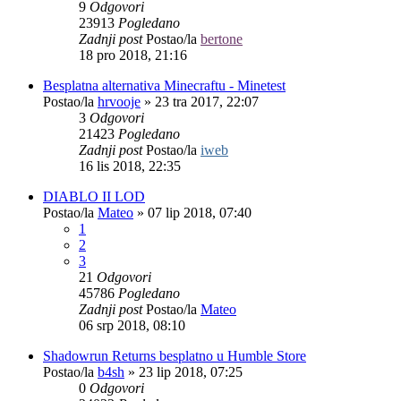
9
Odgovori
23913
Pogledano
Zadnji post
Postao/la
bertone
18 pro 2018, 21:16
Besplatna alternativa Minecraftu - Minetest
Postao/la
hrvooje
»
23 tra 2017, 22:07
3
Odgovori
21423
Pogledano
Zadnji post
Postao/la
iweb
16 lis 2018, 22:35
DIABLO II LOD
Postao/la
Mateo
»
07 lip 2018, 07:40
1
2
3
21
Odgovori
45786
Pogledano
Zadnji post
Postao/la
Mateo
06 srp 2018, 08:10
Shadowrun Returns besplatno u Humble Store
Postao/la
b4sh
»
23 lip 2018, 07:25
0
Odgovori