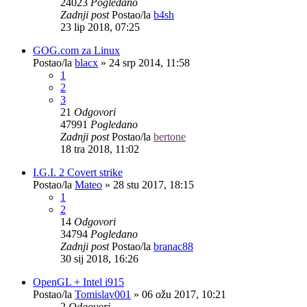
24023
Pogledano
Zadnji post
Postao/la
b4sh
23 lip 2018, 07:25
GOG.com za Linux
Postao/la
blacx
»
24 srp 2014, 11:58
1
2
3
21
Odgovori
47991
Pogledano
Zadnji post
Postao/la
bertone
18 tra 2018, 11:02
I.G.I. 2 Covert strike
Postao/la
Mateo
»
28 stu 2017, 18:15
1
2
14
Odgovori
34794
Pogledano
Zadnji post
Postao/la
branac88
30 sij 2018, 16:26
OpenGL + Intel i915
Postao/la
Tomislav001
»
06 ožu 2017, 10:21
2
Odgovori