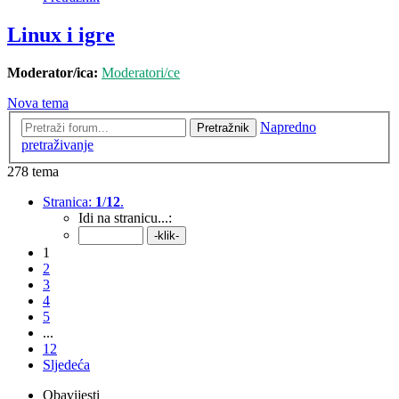
Linux i igre
Moderator/ica:
Moderatori/ce
Nova tema
Napredno
Pretražnik
pretraživanje
278 tema
Stranica:
1
/
12
.
Idi na stranicu...:
1
2
3
4
5
...
12
Sljedeća
Obavijesti