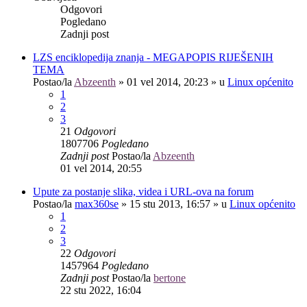
Odgovori
Pogledano
Zadnji post
LZS enciklopedija znanja - MEGAPOPIS RIJEŠENIH
TEMA
Postao/la
Abzeenth
»
01 vel 2014, 20:23
» u
Linux općenito
1
2
3
21
Odgovori
1807706
Pogledano
Zadnji post
Postao/la
Abzeenth
01 vel 2014, 20:55
Upute za postanje slika, videa i URL-ova na forum
Postao/la
max360se
»
15 stu 2013, 16:57
» u
Linux općenito
1
2
3
22
Odgovori
1457964
Pogledano
Zadnji post
Postao/la
bertone
22 stu 2022, 16:04