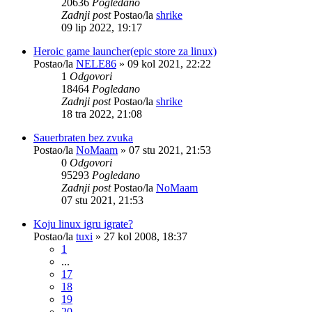
20636
Pogledano
Zadnji post
Postao/la
shrike
09 lip 2022, 19:17
Heroic game launcher(epic store za linux)
Postao/la
NELE86
»
09 kol 2021, 22:22
1
Odgovori
18464
Pogledano
Zadnji post
Postao/la
shrike
18 tra 2022, 21:08
Sauerbraten bez zvuka
Postao/la
NoMaam
»
07 stu 2021, 21:53
0
Odgovori
95293
Pogledano
Zadnji post
Postao/la
NoMaam
07 stu 2021, 21:53
Koju linux igru igrate?
Postao/la
tuxi
»
27 kol 2008, 18:37
1
...
17
18
19
20