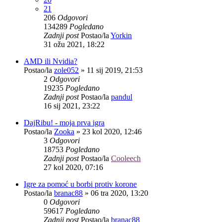
21
206
Odgovori
134289
Pogledano
Zadnji post
Postao/la
Yorkin
31 ožu 2021, 18:22
AMD ili Nvidia?
Postao/la
zole052
»
11 sij 2019, 21:53
2
Odgovori
19235
Pogledano
Zadnji post
Postao/la
pandul
16 sij 2021, 23:22
DajRibu! - moja prva igra
Postao/la
Zooka
»
23 kol 2020, 12:46
3
Odgovori
18753
Pogledano
Zadnji post
Postao/la
Cooleech
27 kol 2020, 07:16
Igre za pomoć u borbi protiv korone
Postao/la
branac88
»
06 tra 2020, 13:20
0
Odgovori
59617
Pogledano
Zadnji post
Postao/la
branac88