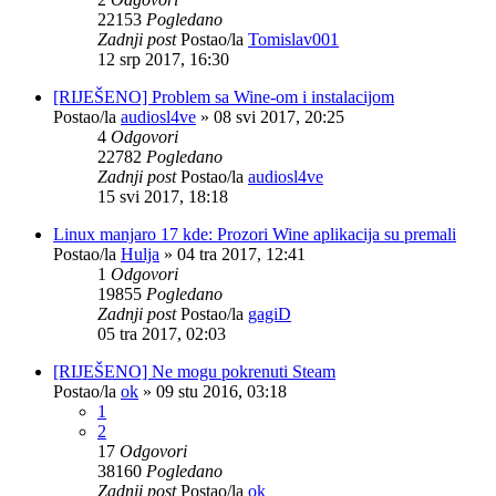
22153
Pogledano
Zadnji post
Postao/la
Tomislav001
12 srp 2017, 16:30
[RIJEŠENO] Problem sa Wine-om i instalacijom
Postao/la
audiosl4ve
»
08 svi 2017, 20:25
4
Odgovori
22782
Pogledano
Zadnji post
Postao/la
audiosl4ve
15 svi 2017, 18:18
Linux manjaro 17 kde: Prozori Wine aplikacija su premali
Postao/la
Hulja
»
04 tra 2017, 12:41
1
Odgovori
19855
Pogledano
Zadnji post
Postao/la
gagiD
05 tra 2017, 02:03
[RIJEŠENO] Ne mogu pokrenuti Steam
Postao/la
ok
»
09 stu 2016, 03:18
1
2
17
Odgovori
38160
Pogledano
Zadnji post
Postao/la
ok