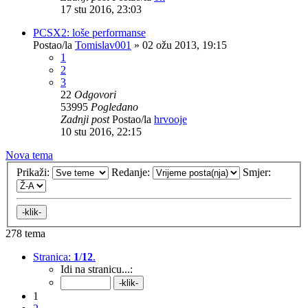
17 stu 2016, 23:03
PCSX2: loše performanse
Postao/la
Tomislav001
»
02 ožu 2013, 19:15
1
2
3
22
Odgovori
53995
Pogledano
Zadnji post
Postao/la
hrvooje
10 stu 2016, 22:15
Nova tema
Prikaži:
Redanje:
Smjer:
278 tema
Stranica:
1
/
12
.
Idi na stranicu...:
1