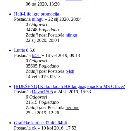
06 tra 2020, 13:20
Half-Life igre promocija
Postao/la
niingu
»
22 sij 2020, 20:04
0
Odgovori
34748
Pogledano
Zadnji post
Postao/la
niingu
22 sij 2020, 20:04
Lutris 0.5.0
Postao/la
b4sh
»
14 vel 2019, 09:13
0
Odgovori
35605
Pogledano
Zadnji post
Postao/la
b4sh
14 vel 2019, 09:13
[RIJEŠENO] Kako dodati HR language pack u MS Office?
Postao/la
Davor1505
»
24 sij 2019, 15:33
6
Odgovori
21515
Pogledano
Zadnji post
Postao/la
bertone
25 sij 2019, 12:26
Grafičke kartice 32bit i 64bit
Postao/la
ok
»
10 kol 2016, 17:53