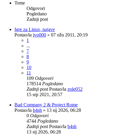
Teme
Odgovori
Pogledano
Zadnji post
Igre za Linux, najave
Postao/la
ivo000
»
07 ožu 2011, 20:19
1
...
7
8
9
10
11
109
Odgovori
178514
Pogledano
Zadnji post
Postao/la
zole052
15 srp 2021, 20:57
Bad Company 2 & Project Rome
Postao/la
b4sh
»
13 sij 2026, 06:28
0
Odgovori
4744
Pogledano
Zadnji post
Postao/la
b4sh
13 sij 2026, 06:28