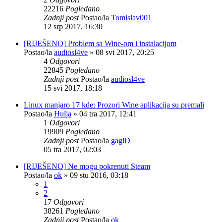
22216
Pogledano
Zadnji post
Postao/la
Tomislav001
12 srp 2017, 16:30
[RIJEŠENO] Problem sa Wine-om i instalacijom
Postao/la
audiosl4ve
»
08 svi 2017, 20:25
4
Odgovori
22845
Pogledano
Zadnji post
Postao/la
audiosl4ve
15 svi 2017, 18:18
Linux manjaro 17 kde: Prozori Wine aplikacija su premali
Postao/la
Hulja
»
04 tra 2017, 12:41
1
Odgovori
19909
Pogledano
Zadnji post
Postao/la
gagiD
05 tra 2017, 02:03
[RIJEŠENO] Ne mogu pokrenuti Steam
Postao/la
ok
»
09 stu 2016, 03:18
1
2
17
Odgovori
38261
Pogledano
Zadnji post
Postao/la
ok