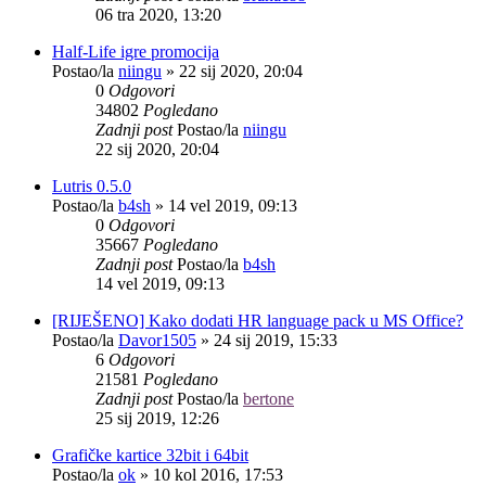
06 tra 2020, 13:20
Half-Life igre promocija
Postao/la
niingu
»
22 sij 2020, 20:04
0
Odgovori
34802
Pogledano
Zadnji post
Postao/la
niingu
22 sij 2020, 20:04
Lutris 0.5.0
Postao/la
b4sh
»
14 vel 2019, 09:13
0
Odgovori
35667
Pogledano
Zadnji post
Postao/la
b4sh
14 vel 2019, 09:13
[RIJEŠENO] Kako dodati HR language pack u MS Office?
Postao/la
Davor1505
»
24 sij 2019, 15:33
6
Odgovori
21581
Pogledano
Zadnji post
Postao/la
bertone
25 sij 2019, 12:26
Grafičke kartice 32bit i 64bit
Postao/la
ok
»
10 kol 2016, 17:53