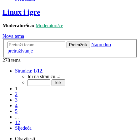
Linux i igre
Moderator/ica:
Moderatori/ce
Nova tema
Napredno
Pretražnik
pretraživanje
278 tema
Stranica:
1
/
12
.
Idi na stranicu...:
1
2
3
4
5
...
12
Sljedeća
Obavijesti