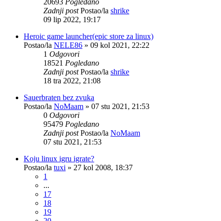
20693
Pogledano
Zadnji post
Postao/la
shrike
09 lip 2022, 19:17
Heroic game launcher(epic store za linux)
Postao/la
NELE86
»
09 kol 2021, 22:22
1
Odgovori
18521
Pogledano
Zadnji post
Postao/la
shrike
18 tra 2022, 21:08
Sauerbraten bez zvuka
Postao/la
NoMaam
»
07 stu 2021, 21:53
0
Odgovori
95479
Pogledano
Zadnji post
Postao/la
NoMaam
07 stu 2021, 21:53
Koju linux igru igrate?
Postao/la
tuxi
»
27 kol 2008, 18:37
1
...
17
18
19
20