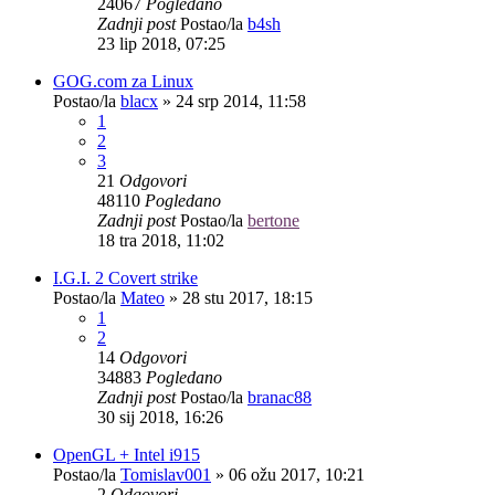
24067
Pogledano
Zadnji post
Postao/la
b4sh
23 lip 2018, 07:25
GOG.com za Linux
Postao/la
blacx
»
24 srp 2014, 11:58
1
2
3
21
Odgovori
48110
Pogledano
Zadnji post
Postao/la
bertone
18 tra 2018, 11:02
I.G.I. 2 Covert strike
Postao/la
Mateo
»
28 stu 2017, 18:15
1
2
14
Odgovori
34883
Pogledano
Zadnji post
Postao/la
branac88
30 sij 2018, 16:26
OpenGL + Intel i915
Postao/la
Tomislav001
»
06 ožu 2017, 10:21
2
Odgovori