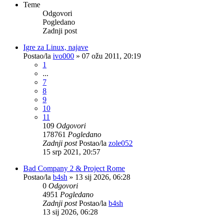
Teme
Odgovori
Pogledano
Zadnji post
Igre za Linux, najave
Postao/la
ivo000
»
07 ožu 2011, 20:19
1
...
7
8
9
10
11
109
Odgovori
178761
Pogledano
Zadnji post
Postao/la
zole052
15 srp 2021, 20:57
Bad Company 2 & Project Rome
Postao/la
b4sh
»
13 sij 2026, 06:28
0
Odgovori
4951
Pogledano
Zadnji post
Postao/la
b4sh
13 sij 2026, 06:28