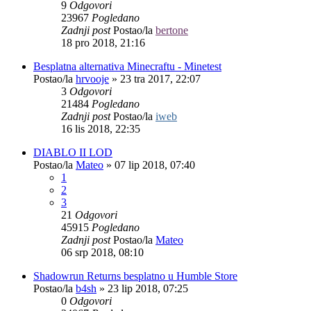
9
Odgovori
23967
Pogledano
Zadnji post
Postao/la
bertone
18 pro 2018, 21:16
Besplatna alternativa Minecraftu - Minetest
Postao/la
hrvooje
»
23 tra 2017, 22:07
3
Odgovori
21484
Pogledano
Zadnji post
Postao/la
iweb
16 lis 2018, 22:35
DIABLO II LOD
Postao/la
Mateo
»
07 lip 2018, 07:40
1
2
3
21
Odgovori
45915
Pogledano
Zadnji post
Postao/la
Mateo
06 srp 2018, 08:10
Shadowrun Returns besplatno u Humble Store
Postao/la
b4sh
»
23 lip 2018, 07:25
0
Odgovori