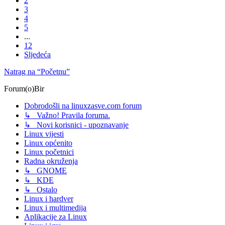
2
3
4
5
...
12
Sljedeća
Natrag na “Početnu”
Forum(o)Bir
Dobrodošli na linuxzasve.com forum
↳ Važno! Pravila foruma.
↳ Novi korisnici - upoznavanje
Linux vijesti
Linux općenito
Linux početnici
Radna okruženja
↳ GNOME
↳ KDE
↳ Ostalo
Linux i hardver
Linux i multimedija
Aplikacije za Linux