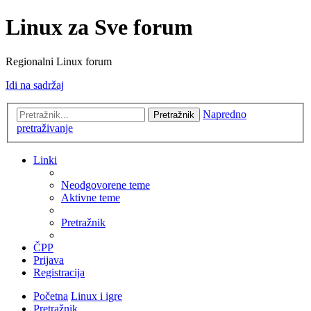
Linux za Sve forum
Regionalni Linux forum
Idi na sadržaj
Napredno
Pretražnik
pretraživanje
Linki
Neodgovorene teme
Aktivne teme
Pretražnik
ČPP
Prijava
Registracija
Početna
Linux i igre
Pretražnik