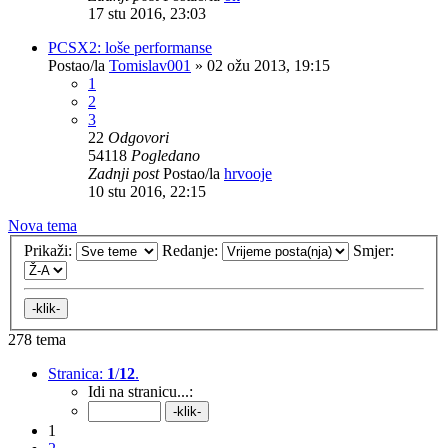
17 stu 2016, 23:03
PCSX2: loše performanse
Postao/la
Tomislav001
»
02 ožu 2013, 19:15
1
2
3
22
Odgovori
54118
Pogledano
Zadnji post
Postao/la
hrvooje
10 stu 2016, 22:15
Nova tema
Prikaži:
Redanje:
Smjer:
278 tema
Stranica:
1
/
12
.
Idi na stranicu...:
1