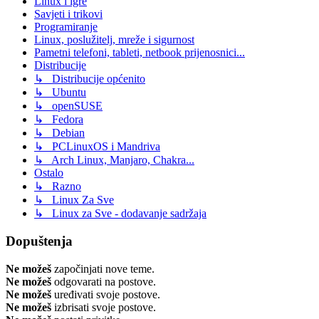
Linux i igre
Savjeti i trikovi
Programiranje
Linux, poslužitelj, mreže i sigurnost
Pametni telefoni, tableti, netbook prijenosnici...
Distribucije
↳ Distribucije općenito
↳ Ubuntu
↳ openSUSE
↳ Fedora
↳ Debian
↳ PCLinuxOS i Mandriva
↳ Arch Linux, Manjaro, Chakra...
Ostalo
↳ Razno
↳ Linux Za Sve
↳ Linux za Sve - dodavanje sadržaja
Dopuštenja
Ne možeš
započinjati nove teme.
Ne možeš
odgovarati na postove.
Ne možeš
uređivati svoje postove.
Ne možeš
izbrisati svoje postove.