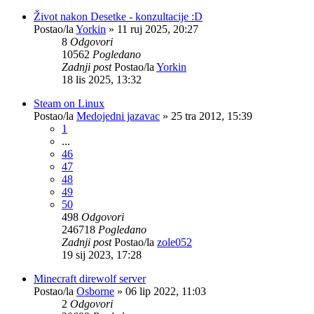
Život nakon Desetke - konzultacije :D
Postao/la
Yorkin
»
11 ruj 2025, 20:27
8
Odgovori
10562
Pogledano
Zadnji post
Postao/la
Yorkin
18 lis 2025, 13:32
Steam on Linux
Postao/la
Medojedni jazavac
»
25 tra 2012, 15:39
1
...
46
47
48
49
50
498
Odgovori
246718
Pogledano
Zadnji post
Postao/la
zole052
19 sij 2023, 17:28
Minecraft direwolf server
Postao/la
Osborne
»
06 lip 2022, 11:03
2
Odgovori