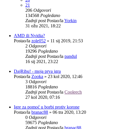
21
206
Odgovori
134568
Pogledano
Zadnji post
Postao/la
Yorkin
31 ožu 2021, 18:22
AMD ili Nvidia?
Postao/la
zole052
»
11 sij 2019, 21:53
2
Odgovori
19296
Pogledano
Zadnji post
Postao/la
pandul
16 sij 2021, 23:22
DajRibu! - moja prva igra
Postao/la
Zooka
»
23 kol 2020, 12:46
3
Odgovori
18816
Pogledano
Zadnji post
Postao/la
Cooleech
27 kol 2020, 07:16
Igre za pomoć u borbi protiv korone
Postao/la
branac88
»
06 tra 2020, 13:20
0
Odgovori
59675
Pogledano
Zadnji post
Postao/la
branac88