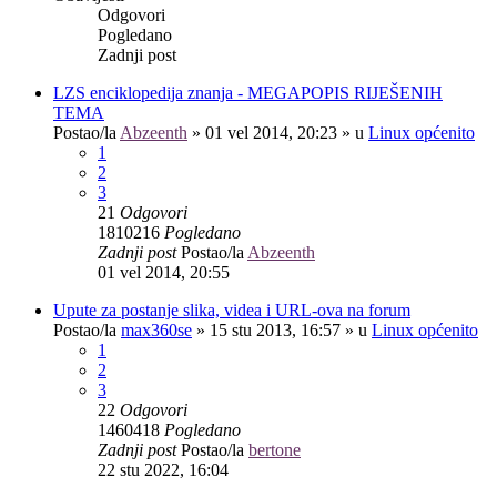
Odgovori
Pogledano
Zadnji post
LZS enciklopedija znanja - MEGAPOPIS RIJEŠENIH
TEMA
Postao/la
Abzeenth
»
01 vel 2014, 20:23
» u
Linux općenito
1
2
3
21
Odgovori
1810216
Pogledano
Zadnji post
Postao/la
Abzeenth
01 vel 2014, 20:55
Upute za postanje slika, videa i URL-ova na forum
Postao/la
max360se
»
15 stu 2013, 16:57
» u
Linux općenito
1
2
3
22
Odgovori
1460418
Pogledano
Zadnji post
Postao/la
bertone
22 stu 2022, 16:04