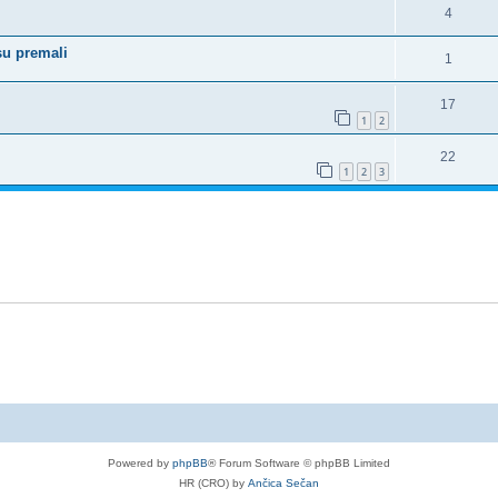
m
4
su premali
1
17
1
2
22
1
2
3
Powered by
phpBB
® Forum Software © phpBB Limited
HR (CRO) by
Ančica Sečan