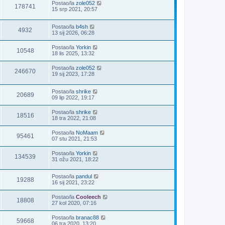
Postao/la
zole052
178741
15 srp 2021, 20:57
Postao/la
b4sh
4932
13 sij 2026, 06:28
Postao/la
Yorkin
10548
18 lis 2025, 13:32
Postao/la
zole052
246670
19 sij 2023, 17:28
Postao/la
shrike
20689
09 lip 2022, 19:17
Postao/la
shrike
18516
18 tra 2022, 21:08
Postao/la
NoMaam
95461
07 stu 2021, 21:53
Postao/la
Yorkin
134539
31 ožu 2021, 18:22
Postao/la
pandul
19288
16 sij 2021, 23:22
Postao/la
Cooleech
18808
27 kol 2020, 07:16
Postao/la
branac88
59668
06 tra 2020, 13:20