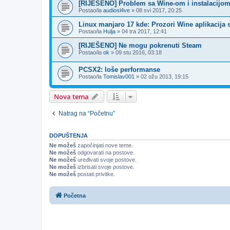
[RIJEŠENO] Problem sa Wine-om i instalacijo
Postao/la
audiosl4ve
»
08 svi 2017, 20:25
Linux manjaro 17 kde: Prozori Wine aplikacija 
Postao/la
Hulja
»
04 tra 2017, 12:41
[RIJEŠENO] Ne mogu pokrenuti Steam
Postao/la
ok
»
09 stu 2016, 03:18
PCSX2: loše performanse
Postao/la
Tomislav001
»
02 ožu 2013, 19:15
Nova tema
Natrag na “Početnu”
DOPUŠTENJA
Ne možeš
započinjati nove teme.
Ne možeš
odgovarati na postove.
Ne možeš
uređivati svoje postove.
Ne možeš
izbrisati svoje postove.
Ne možeš
postati privitke.
Početna