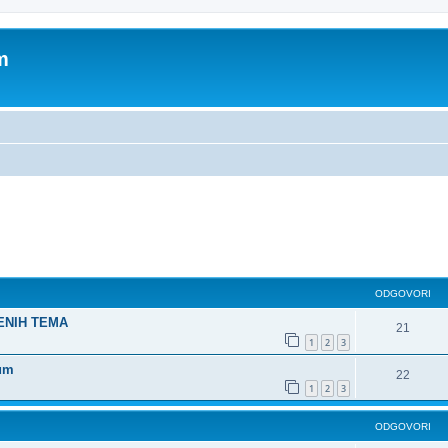
m
dno pretraživanje
ODGOVORI
ŠENIH TEMA
21
1
2
3
rum
22
1
2
3
ODGOVORI