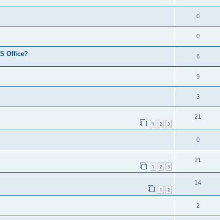
0
0
S Office?
6
9
3
21
1
2
3
0
21
1
2
3
14
1
2
2