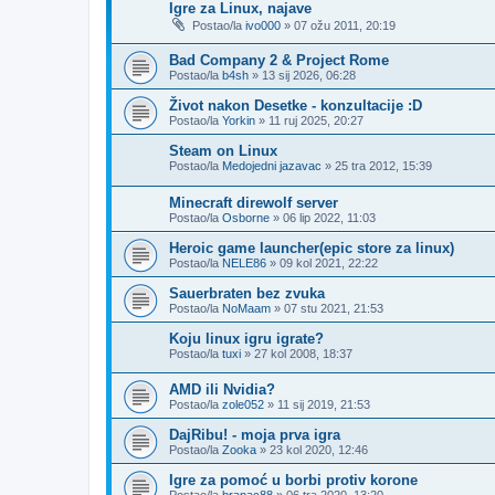
Igre za Linux, najave
Postao/la
ivo000
»
07 ožu 2011, 20:19
Bad Company 2 & Project Rome
Postao/la
b4sh
»
13 sij 2026, 06:28
Život nakon Desetke - konzultacije :D
Postao/la
Yorkin
»
11 ruj 2025, 20:27
Steam on Linux
Postao/la
Medojedni jazavac
»
25 tra 2012, 15:39
Minecraft direwolf server
Postao/la
Osborne
»
06 lip 2022, 11:03
Heroic game launcher(epic store za linux)
Postao/la
NELE86
»
09 kol 2021, 22:22
Sauerbraten bez zvuka
Postao/la
NoMaam
»
07 stu 2021, 21:53
Koju linux igru igrate?
Postao/la
tuxi
»
27 kol 2008, 18:37
AMD ili Nvidia?
Postao/la
zole052
»
11 sij 2019, 21:53
DajRibu! - moja prva igra
Postao/la
Zooka
»
23 kol 2020, 12:46
Igre za pomoć u borbi protiv korone