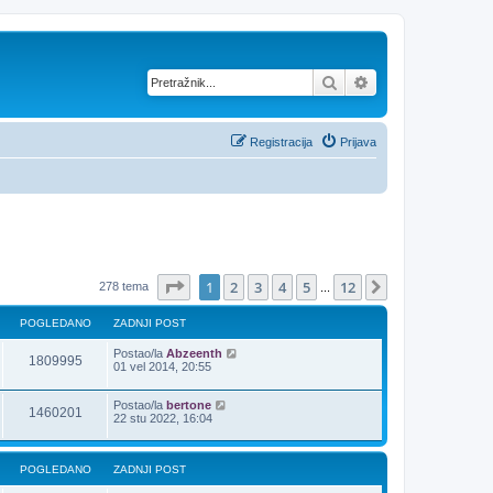
Pretražnik
Napredno pretraž
Registracija
Prijava
Stranica:
1
/
12
.
1
2
3
4
5
12
Sljedeća
278 tema
...
POGLEDANO
ZADNJI POST
Postao/la
Abzeenth
1809995
01 vel 2014, 20:55
Postao/la
bertone
1460201
22 stu 2022, 16:04
POGLEDANO
ZADNJI POST