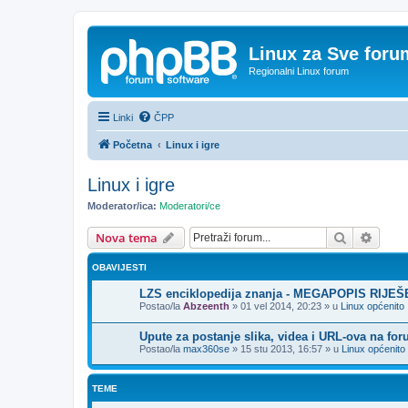
Linux za Sve foru
Regionalni Linux forum
Linki
ČPP
Početna
Linux i igre
Linux i igre
Moderator/ica:
Moderatori/ce
Pretražnik
Napre
Nova tema
OBAVIJESTI
LZS enciklopedija znanja - MEGAPOPIS RIJE
Postao/la
Abzeenth
»
01 vel 2014, 20:23
» u
Linux općenito
Upute za postanje slika, videa i URL-ova na fo
Postao/la
max360se
»
15 stu 2013, 16:57
» u
Linux općenito
TEME