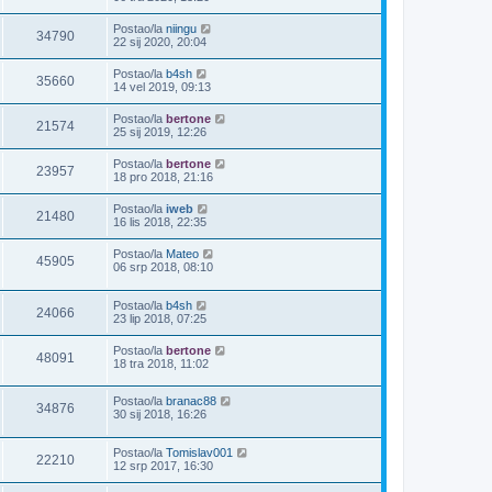
Postao/la
niingu
34790
22 sij 2020, 20:04
Postao/la
b4sh
35660
14 vel 2019, 09:13
Postao/la
bertone
21574
25 sij 2019, 12:26
Postao/la
bertone
23957
18 pro 2018, 21:16
Postao/la
iweb
21480
16 lis 2018, 22:35
Postao/la
Mateo
45905
06 srp 2018, 08:10
Postao/la
b4sh
24066
23 lip 2018, 07:25
Postao/la
bertone
48091
18 tra 2018, 11:02
Postao/la
branac88
34876
30 sij 2018, 16:26
Postao/la
Tomislav001
22210
12 srp 2017, 16:30