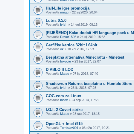
Postao/la
branac88
»
06 tra 2020, 13:20
Half-Life igre promocija
Postao/la
niingu
»
22 sij 2020, 20:04
Lutris 0.5.0
Postao/la
b4sh
»
14 vel 2019, 09:13
[RIJEŠENO] Kako dodati HR language pack u M
Postao/la
Davor1505
»
24 sij 2019, 15:33
Grafičke kartice 32bit i 64bit
Postao/la
ok
»
10 kol 2016, 17:53
Besplatna alternativa Minecraftu - Minetest
Postao/la
hrvooje
»
23 tra 2017, 22:07
DIABLO II LOD
Postao/la
Mateo
»
07 lip 2018, 07:40
Shadowrun Returns besplatno u Humble Store
Postao/la
b4sh
»
23 lip 2018, 07:25
GOG.com za Linux
Postao/la
blacx
»
24 srp 2014, 11:58
I.G.I. 2 Covert strike
Postao/la
Mateo
»
28 stu 2017, 18:15
OpenGL + Intel i915
Postao/la
Tomislav001
»
06 ožu 2017, 10:21