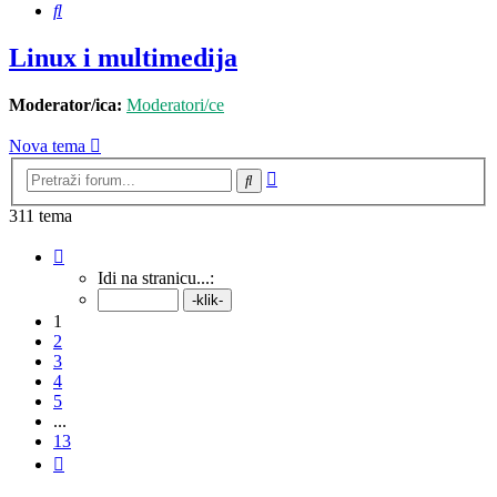
Pretražnik
Linux i multimedija
Moderator/ica:
Moderatori/ce
Nova tema
Napredno
Pretražnik
pretraživanje
311 tema
Stranica:
1
/
13
.
Idi na stranicu...:
1
2
3
4
5
...
13
Sljedeća