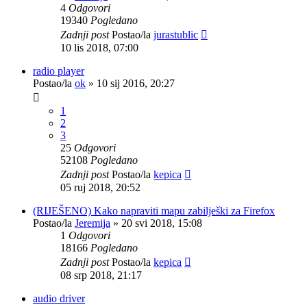
4
Odgovori
19340
Pogledano
Zadnji post
Postao/la
jurastublic
10 lis 2018, 07:00
radio player
Postao/la
ok
»
10 sij 2016, 20:27
1
2
3
25
Odgovori
52108
Pogledano
Zadnji post
Postao/la
kepica
05 ruj 2018, 20:52
(RIJEŠENO) Kako napraviti mapu zabilješki za Firefox
Postao/la
Jeremija
»
20 svi 2018, 15:08
1
Odgovori
18166
Pogledano
Zadnji post
Postao/la
kepica
08 srp 2018, 21:17
audio driver