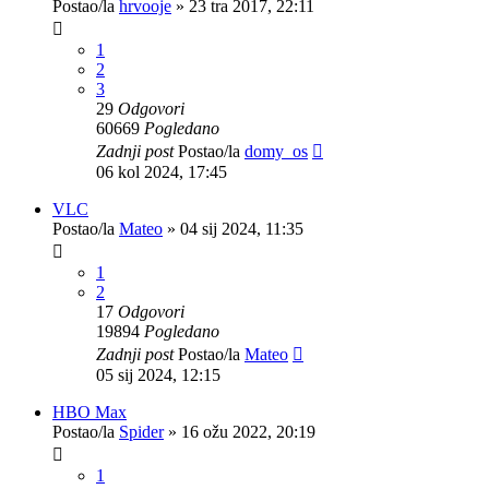
Postao/la
hrvooje
»
23 tra 2017, 22:11
1
2
3
29
Odgovori
60669
Pogledano
Zadnji post
Postao/la
domy_os
06 kol 2024, 17:45
VLC
Postao/la
Mateo
»
04 sij 2024, 11:35
1
2
17
Odgovori
19894
Pogledano
Zadnji post
Postao/la
Mateo
05 sij 2024, 12:15
HBO Max
Postao/la
Spider
»
16 ožu 2022, 20:19
1