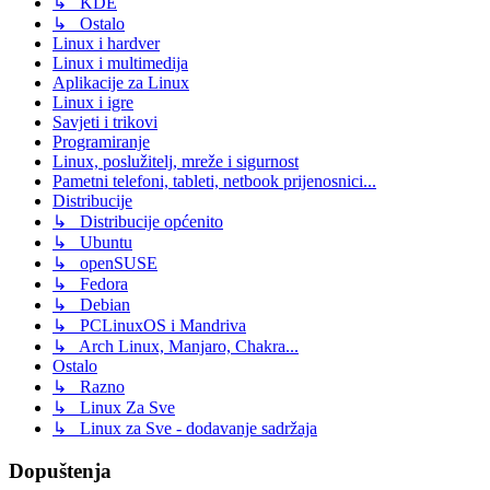
↳ KDE
↳ Ostalo
Linux i hardver
Linux i multimedija
Aplikacije za Linux
Linux i igre
Savjeti i trikovi
Programiranje
Linux, poslužitelj, mreže i sigurnost
Pametni telefoni, tableti, netbook prijenosnici...
Distribucije
↳ Distribucije općenito
↳ Ubuntu
↳ openSUSE
↳ Fedora
↳ Debian
↳ PCLinuxOS i Mandriva
↳ Arch Linux, Manjaro, Chakra...
Ostalo
↳ Razno
↳ Linux Za Sve
↳ Linux za Sve - dodavanje sadržaja
Dopuštenja