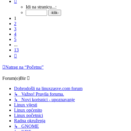
Stranica:
1
/
13
.
Idi na stranicu...:
1
2
3
4
5
...
13
Sljedeća
Natrag na “Početnu”
Forum(o)Bir
Dobrodošli na linuxzasve.com forum
↳ Važno! Pravila foruma.
↳ Novi korisnici - upoznavanje
Linux vijesti
Linux općenito
Linux početnici
Radna okruženja
↳ GNOME