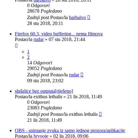
0
Odgovori
28678
Pogledano
Zadnji post
Postao/la
barbaivo
28 stu 2018, 20:11
Firefox 60.3, video buffering... nema filmova
Postao/la
rudar
»
07 stu 2018, 21:44
1
2
14
Odgovori
29052
Pogledano
Zadnji post
Postao/la
rudar
09 stu 2018, 23:02
slušalice bez outputa[riješeno]
Postao/la
exithus lethalis
»
21 lis 2018, 11:49
0
Odgovori
23083
Pogledano
Zadnji post
Postao/la
exithus lethalis
21 lis 2018, 11:49
OBS - snimanje zvuka iz samo jednog prozora/aplikacije
Postao/la
hrvooje
»
02 lis 2018, 09:06