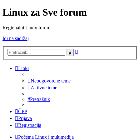
Linux za Sve forum
Regionalni Linux forum
Idi na sadržaj
Napredno
Pretražnik
pretraživanje
Linki
Neodgovorene teme
Aktivne teme
Pretražnik
ČPP
Prijava
Registracija
Početna
Linux i multimedija