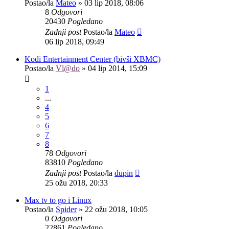
Postao/la
Mateo
»
03 lip 2018, 08:06
8
Odgovori
20430
Pogledano
Zadnji post
Postao/la
Mateo
06 lip 2018, 09:49
Kodi Entertainment Center (bivši XBMC)
Postao/la
Vl@do
»
04 lip 2014, 15:09
1
...
4
5
6
7
8
78
Odgovori
83810
Pogledano
Zadnji post
Postao/la
dupin
25 ožu 2018, 20:33
Max tv to go i Linux
Postao/la
Spider
»
22 ožu 2018, 10:05
0
Odgovori
22861
Pogledano