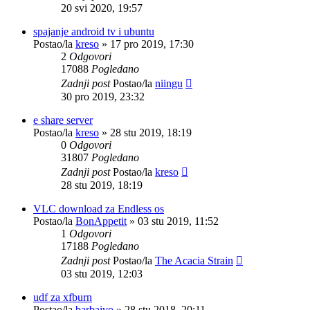
20 svi 2020, 19:57
spajanje android tv i ubuntu
Postao/la
kreso
»
17 pro 2019, 17:30
2
Odgovori
17088
Pogledano
Zadnji post
Postao/la
niingu
30 pro 2019, 23:32
e share server
Postao/la
kreso
»
28 stu 2019, 18:19
0
Odgovori
31807
Pogledano
Zadnji post
Postao/la
kreso
28 stu 2019, 18:19
VLC download za Endless os
Postao/la
BonAppetit
»
03 stu 2019, 11:52
1
Odgovori
17188
Pogledano
Zadnji post
Postao/la
The Acacia Strain
03 stu 2019, 12:03
udf za xfburn
Postao/la
barbaivo
»
28 stu 2018, 20:11