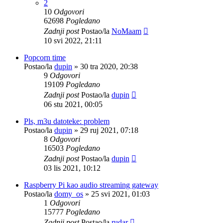
2
10
Odgovori
62698
Pogledano
Zadnji post
Postao/la
NoMaam
10 svi 2022, 21:11
Popcorn time
Postao/la
dupin
»
30 tra 2020, 20:38
9
Odgovori
19109
Pogledano
Zadnji post
Postao/la
dupin
06 stu 2021, 00:05
Pls, m3u datoteke: problem
Postao/la
dupin
»
29 ruj 2021, 07:18
8
Odgovori
16503
Pogledano
Zadnji post
Postao/la
dupin
03 lis 2021, 10:12
Raspberry Pi kao audio streaming gateway
Postao/la
domy_os
»
25 svi 2021, 01:03
1
Odgovori
15777
Pogledano
Zadnji post
Postao/la
rudar