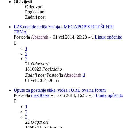
Obavijesti
Odgovori
Pogledano
Zadnji post
LZS enciklopedija znanja - MEGAPOPIS RIJEŠENIH
TEMA
Postao/la
Abzeenth
»
01 vel 2014, 20:23
» u
Linux općenito
1
2
3
21
Odgovori
1810023
Pogledano
Zadnji post
Postao/la
Abzeenth
01 vel 2014, 20:55
Upute za postanje slika, videa i URL-ova na forum
Postao/la
max360se
»
15 stu 2013, 16:57
» u
Linux općenito
1
2
3
22
Odgovori
1460243
Pogledano