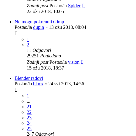
Zadnji post
Postao/la
Spider
22 ožu 2018, 10:05
Ne mogu pokrenuti Gimp
Postao/la
dupin
»
13 ožu 2018, 08:04
1
2
11
Odgovori
29251
Pogledano
Zadnji post
Postao/la
vision
15 ožu 2018, 18:37
Blender radovi
Postao/la
blacx
»
24 svi 2013, 14:56
1
...
21
22
23
24
25
247
Odgovori