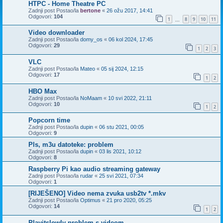
HTPC - Home Theatre PC
Zadnji post Postao/la
bertone
«
26 ožu 2017, 14:41
Odgovori:
104
1
8
9
10
11
...
Video downloader
Zadnji post Postao/la
domy_os
«
06 kol 2024, 17:45
Odgovori:
29
1
2
3
VLC
Zadnji post Postao/la
Mateo
«
05 sij 2024, 12:15
Odgovori:
17
1
2
HBO Max
Zadnji post Postao/la
NoMaam
«
10 svi 2022, 21:11
Odgovori:
10
1
2
Popcorn time
Zadnji post Postao/la
dupin
«
06 stu 2021, 00:05
Odgovori:
9
Pls, m3u datoteke: problem
Zadnji post Postao/la
dupin
«
03 lis 2021, 10:12
Odgovori:
8
Raspberry Pi kao audio streaming gateway
Zadnji post Postao/la
rudar
«
25 svi 2021, 07:34
Odgovori:
1
[RIJEŠENO] Video nema zvuka usb2tv *.mkv
Zadnji post Postao/la
Optimus
«
21 pro 2020, 05:25
Odgovori:
14
1
2
Playitslowly problem s videom