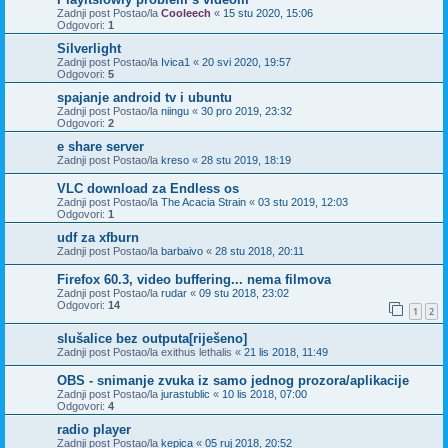
Zadnji post Postao/la
Cooleech
«
15 stu 2020, 15:06
Odgovori:
1
Silverlight
Zadnji post Postao/la
Ivica1
«
20 svi 2020, 19:57
Odgovori:
5
spajanje android tv i ubuntu
Zadnji post Postao/la
niingu
«
30 pro 2019, 23:32
Odgovori:
2
e share server
Zadnji post Postao/la
kreso
«
28 stu 2019, 18:19
VLC download za Endless os
Zadnji post Postao/la
The Acacia Strain
«
03 stu 2019, 12:03
Odgovori:
1
udf za xfburn
Zadnji post Postao/la
barbaivo
«
28 stu 2018, 20:11
Firefox 60.3, video buffering... nema filmova
Zadnji post Postao/la
rudar
«
09 stu 2018, 23:02
Odgovori:
14
1
2
slušalice bez outputa[riješeno]
Zadnji post Postao/la
exithus lethalis
«
21 lis 2018, 11:49
OBS - snimanje zvuka iz samo jednog prozora/aplikacije
Zadnji post Postao/la
jurastublic
«
10 lis 2018, 07:00
Odgovori:
4
radio player
Zadnji post Postao/la
kepica
«
05 ruj 2018, 20:52