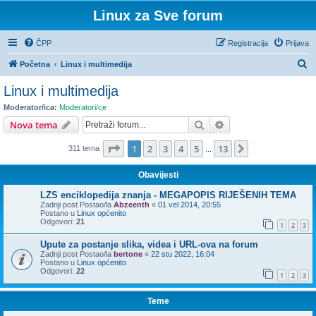
Linux za Sve forum
ČPP
Registracija
Prijava
P
Početna
Linux i multimedija
r
Linux i multimedija
e
Moderator/ica:
Moderatori/ce
t
Pretražnik
Napredno pretraživ
Nova tema
r
Stranica:
1
/
13
.
1
2
3
4
5
13
Sljedeća
311 tema
a
...
ž
Obavijesti
n
LZS enciklopedija znanja - MEGAPOPIS RIJEŠENIH TEMA
i
Zadnji post Postao/la
Abzeenth
«
01 vel 2014, 20:55
Postano u
Linux općenito
k
Odgovori:
21
1
2
3
Upute za postanje slika, videa i URL-ova na forum
Zadnji post Postao/la
bertone
«
22 stu 2022, 16:04
Postano u
Linux općenito
Odgovori:
22
1
2
3
Teme