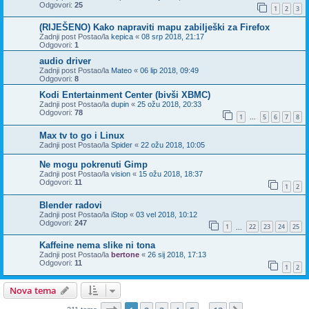
Odgovori:
25
1
2
3
(RIJEŠENO) Kako napraviti mapu zabilješki za Firefox
Zadnji post Postao/la
kepica
«
08 srp 2018, 21:17
Odgovori:
1
audio driver
Zadnji post Postao/la
Mateo
«
06 lip 2018, 09:49
Odgovori:
8
Kodi Entertainment Center (bivši XBMC)
Zadnji post Postao/la
dupin
«
25 ožu 2018, 20:33
Odgovori:
78
1
5
6
7
8
...
Max tv to go i Linux
Zadnji post Postao/la
Spider
«
22 ožu 2018, 10:05
Ne mogu pokrenuti Gimp
Zadnji post Postao/la
vision
«
15 ožu 2018, 18:37
Odgovori:
11
1
2
Blender radovi
Zadnji post Postao/la
iStop
«
03 vel 2018, 10:12
Odgovori:
247
1
22
23
24
25
...
Kaffeine nema slike ni tona
Zadnji post Postao/la
bertone
«
26 sij 2018, 17:13
Odgovori:
11
1
2
Nova tema