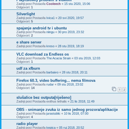
Zadnji post Postao/la
Cooleech
«
15 stu 2020, 15:06
Odgovori:
1
Silverlight
Zadnji post Postao/la
Ivica1
«
20 svi 2020, 19:57
Odgovori:
5
spajanje android tv i ubuntu
Zadnji post Postao/la
niingu
«
30 pro 2019, 23:32
Odgovori:
2
e share server
Zadnji post Postao/la
kreso
«
28 stu 2019, 18:19
VLC download za Endless os
Zadnji post Postao/la
The Acacia Strain
«
03 stu 2019, 12:03
Odgovori:
1
udf za xfburn
Zadnji post Postao/la
barbaivo
«
28 stu 2018, 20:11
Firefox 60.3, video buffering... nema filmova
Zadnji post Postao/la
rudar
«
09 stu 2018, 23:02
Odgovori:
14
1
2
slušalice bez outputa[riješeno]
Zadnji post Postao/la
exithus lethalis
«
21 lis 2018, 11:49
OBS - snimanje zvuka iz samo jednog prozora/aplikacije
Zadnji post Postao/la
jurastublic
«
10 lis 2018, 07:00
Odgovori:
4
radio player
Zadnji post Postao/la
kepica
«
05 ruj 2018, 20:52