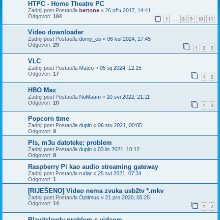
HTPC - Home Theatre PC
Zadnji post Postao/la
bertone
«
26 ožu 2017, 14:41
Odgovori:
104
1
8
9
10
11
...
Video downloader
Zadnji post Postao/la
domy_os
«
06 kol 2024, 17:45
Odgovori:
29
1
2
3
VLC
Zadnji post Postao/la
Mateo
«
05 sij 2024, 12:15
Odgovori:
17
1
2
HBO Max
Zadnji post Postao/la
NoMaam
«
10 svi 2022, 21:11
Odgovori:
10
1
2
Popcorn time
Zadnji post Postao/la
dupin
«
06 stu 2021, 00:05
Odgovori:
9
Pls, m3u datoteke: problem
Zadnji post Postao/la
dupin
«
03 lis 2021, 10:12
Odgovori:
8
Raspberry Pi kao audio streaming gateway
Zadnji post Postao/la
rudar
«
25 svi 2021, 07:34
Odgovori:
1
[RIJEŠENO] Video nema zvuka usb2tv *.mkv
Zadnji post Postao/la
Optimus
«
21 pro 2020, 05:25
Odgovori:
14
1
2
Playitslowly problem s videom