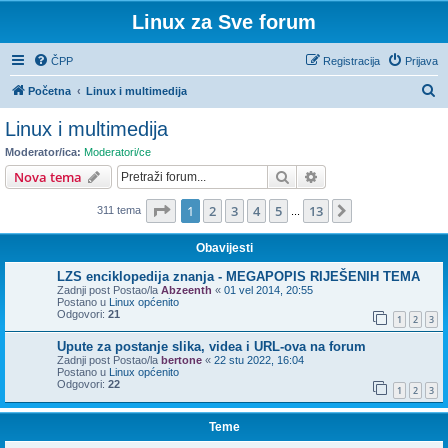
Linux za Sve forum
ČPP
Registracija
Prijava
P
Početna
Linux i multimedija
r
Linux i multimedija
e
Moderator/ica:
Moderatori/ce
t
Pretražnik
Napredno pretraživ
Nova tema
r
Stranica:
1
/
13
.
1
2
3
4
5
13
Sljedeća
311 tema
a
...
ž
Obavijesti
n
LZS enciklopedija znanja - MEGAPOPIS RIJEŠENIH TEMA
i
Zadnji post Postao/la
Abzeenth
«
01 vel 2014, 20:55
Postano u
Linux općenito
k
Odgovori:
21
1
2
3
Upute za postanje slika, videa i URL-ova na forum
Zadnji post Postao/la
bertone
«
22 stu 2022, 16:04
Postano u
Linux općenito
Odgovori:
22
1
2
3
Teme