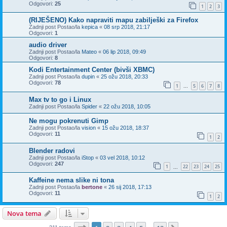
Odgovori:
25
1
2
3
(RIJEŠENO) Kako napraviti mapu zabilješki za Firefox
Zadnji post Postao/la
kepica
«
08 srp 2018, 21:17
Odgovori:
1
audio driver
Zadnji post Postao/la
Mateo
«
06 lip 2018, 09:49
Odgovori:
8
Kodi Entertainment Center (bivši XBMC)
Zadnji post Postao/la
dupin
«
25 ožu 2018, 20:33
Odgovori:
78
1
5
6
7
8
...
Max tv to go i Linux
Zadnji post Postao/la
Spider
«
22 ožu 2018, 10:05
Ne mogu pokrenuti Gimp
Zadnji post Postao/la
vision
«
15 ožu 2018, 18:37
Odgovori:
11
1
2
Blender radovi
Zadnji post Postao/la
iStop
«
03 vel 2018, 10:12
Odgovori:
247
1
22
23
24
25
...
Kaffeine nema slike ni tona
Zadnji post Postao/la
bertone
«
26 sij 2018, 17:13
Odgovori:
11
1
2
Nova tema