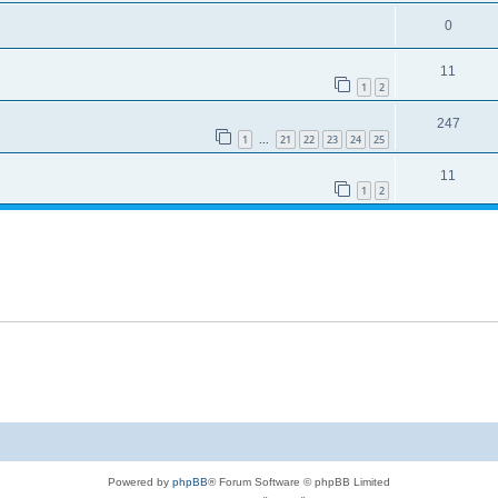
0
11
1
2
247
1
21
22
23
24
25
...
11
1
2
Powered by
phpBB
® Forum Software © phpBB Limited