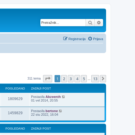
Pretražnik
Napredno pretraž
Registracija
Prijava
Stranica:
1
/
13
.
1
2
3
4
5
13
Sljedeća
311 tema
...
POGLEDANO
ZADNJI POST
Postao/la
Abzeenth
1809629
01 vel 2014, 20:55
Postao/la
bertone
1459829
22 stu 2022, 16:04
POGLEDANO
ZADNJI POST