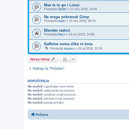
Max tv to go i Linux
Postao/la
Spider
»
22 ožu 2018, 10:05
Ne mogu pokrenuti Gimp
Postao/la
dupin
»
13 ožu 2018, 08:04
Blender radovi
Postao/la
blacx
»
24 svi 2013, 14:56
Kaffeine nema slike ni tona
Postao/la
targavz
»
26 sij 2018, 11:34
Nova tema
Natrag na “Početnu”
DOPUŠTENJA
Ne možeš
započinjati nove teme.
Ne možeš
odgovarati na postove.
Ne možeš
uređivati svoje postove.
Ne možeš
izbrisati svoje postove.
Ne možeš
postati privitke.
Početna