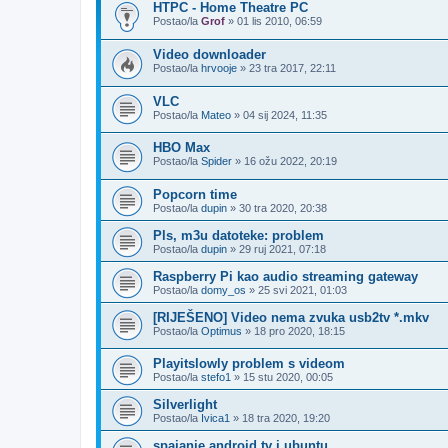
HTPC - Home Theatre PC
Postao/la
Grof
»
01 lis 2010, 06:59
Video downloader
Postao/la
hrvooje
»
23 tra 2017, 22:11
VLC
Postao/la
Mateo
»
04 sij 2024, 11:35
HBO Max
Postao/la
Spider
»
16 ožu 2022, 20:19
Popcorn time
Postao/la
dupin
»
30 tra 2020, 20:38
Pls, m3u datoteke: problem
Postao/la
dupin
»
29 ruj 2021, 07:18
Raspberry Pi kao audio streaming gateway
Postao/la
domy_os
»
25 svi 2021, 01:03
[RIJEŠENO] Video nema zvuka usb2tv *.mkv
Postao/la
Optimus
»
18 pro 2020, 18:15
Playitslowly problem s videom
Postao/la
stefo1
»
15 stu 2020, 00:05
Silverlight
Postao/la
Ivica1
»
18 tra 2020, 19:20
spajanje android tv i ubuntu