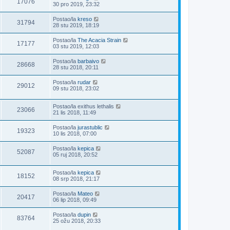
17076
30 pro 2019, 23:32
Postao/la
kreso
31794
28 stu 2019, 18:19
Postao/la
The Acacia Strain
17177
03 stu 2019, 12:03
Postao/la
barbaivo
28668
28 stu 2018, 20:11
Postao/la
rudar
29012
09 stu 2018, 23:02
Postao/la
exithus lethalis
23066
21 lis 2018, 11:49
Postao/la
jurastublic
19323
10 lis 2018, 07:00
Postao/la
kepica
52087
05 ruj 2018, 20:52
Postao/la
kepica
18152
08 srp 2018, 21:17
Postao/la
Mateo
20417
06 lip 2018, 09:49
Postao/la
dupin
83764
25 ožu 2018, 20:33