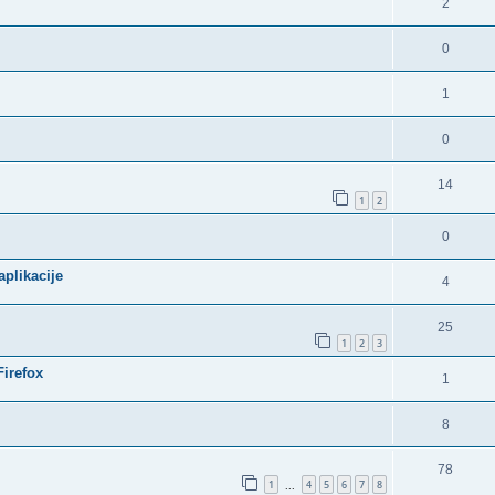
2
0
1
0
14
1
2
0
plikacije
4
25
1
2
3
Firefox
1
8
78
1
4
5
6
7
8
...