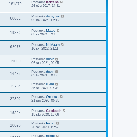
Postao/la
bertone
181879
26 ožu 2017, 14:41
Postao/la
domy_os
60631
06 kol 2024, 17:45
Postao/la
Mateo
19882
05 sij 2024, 12:15
Postao/la
NoMaam
62678
10 svi 2022, 21:11
Postao/la
dupin
19090
06 stu 2021, 00:05
Postao/la
dupin
16485
03 lis 2021, 10:12
Postao/la
rudar
15764
25 svi 2021, 07:34
Postao/la
Optimus
27302
21 pro 2020, 05:25
Postao/la
Cooleech
15324
15 stu 2020, 15:06
Postao/la
Ivica1
20696
20 svi 2020, 19:57
Postao/la
niingu