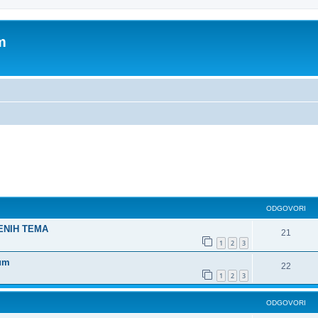
m
dno pretraživanje
ODGOVORI
ŠENIH TEMA
21
1
2
3
rum
22
1
2
3
ODGOVORI