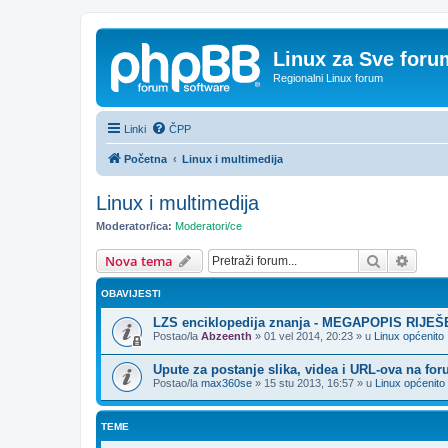
Linux za Sve foru
Regionalni Linux forum
Linki
ČPP
Početna
Linux i multimedija
Linux i multimedija
Moderator/ica:
Moderatori/ce
Pretražnik
Napre
Nova tema
OBAVIJESTI
LZS enciklopedija znanja - MEGAPOPIS RIJE
Postao/la
Abzeenth
»
01 vel 2014, 20:23
» u
Linux općenito
Upute za postanje slika, videa i URL-ova na fo
Postao/la
max360se
»
15 stu 2013, 16:57
» u
Linux općenito
TEME