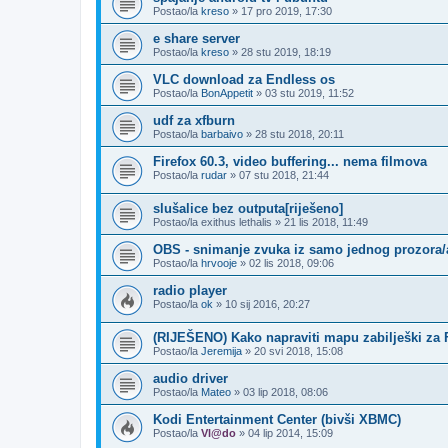
Postao/la
kreso
»
17 pro 2019, 17:30
e share server
Postao/la
kreso
»
28 stu 2019, 18:19
VLC download za Endless os
Postao/la
BonAppetit
»
03 stu 2019, 11:52
udf za xfburn
Postao/la
barbaivo
»
28 stu 2018, 20:11
Firefox 60.3, video buffering... nema filmova
Postao/la
rudar
»
07 stu 2018, 21:44
slušalice bez outputa[riješeno]
Postao/la
exithus lethalis
»
21 lis 2018, 11:49
OBS - snimanje zvuka iz samo jednog prozora/a
Postao/la
hrvooje
»
02 lis 2018, 09:06
radio player
Postao/la
ok
»
10 sij 2016, 20:27
(RIJEŠENO) Kako napraviti mapu zabilješki za 
Postao/la
Jeremija
»
20 svi 2018, 15:08
audio driver
Postao/la
Mateo
»
03 lip 2018, 08:06
Kodi Entertainment Center (bivši XBMC)
Postao/la
Vl@do
»
04 lip 2014, 15:09