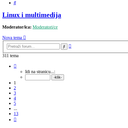
Pretražnik
Linux i multimedija
Moderator/ica:
Moderatori/ce
Nova tema
Napredno
Pretražnik
pretraživanje
311 tema
Stranica:
1
/
13
.
Idi na stranicu...:
1
2
3
4
5
...
13
Sljedeća