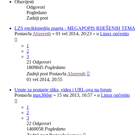
Obavijesti
Odgovori
Pogledano
Zadnji post
LZS enciklopedija znanja - MEGAPOPIS RIJEŠENIH TEM
Postao/la
Abzeenth
»
01 vel 2014, 20:23
» u
Linux općenito
1
2
3
21
Odgovori
1809845
Pogledano
Zadnji post
Postao/la
Abzeenth
01 vel 2014, 20:55
Upute za postanje slika, videa i URL-ova na forum
Postao/la
max360se
»
15 stu 2013, 16:57
» u
Linux općenito
1
2
3
22
Odgovori
1460058
Pogledano