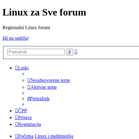
Linux za Sve forum
Regionalni Linux forum
Idi na sadržaj
Napredno
Pretražnik
pretraživanje
Linki
Neodgovorene teme
Aktivne teme
Pretražnik
ČPP
Prijava
Registracija
Početna
Linux i multimedija