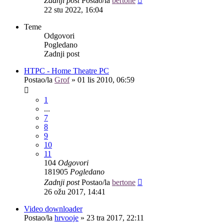
Zadnji post
Postao/la
bertone
22 stu 2022, 16:04
Teme
Odgovori
Pogledano
Zadnji post
HTPC - Home Theatre PC
Postao/la
Grof
»
01 lis 2010, 06:59
1
...
7
8
9
10
11
104
Odgovori
181905
Pogledano
Zadnji post
Postao/la
bertone
26 ožu 2017, 14:41
Video downloader
Postao/la
hrvooje
»
23 tra 2017, 22:11