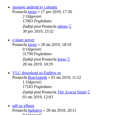
spajanje android tv i ubuntu
Postao/la
kreso
»
17 pro 2019, 17:30
2
Odgovori
17083
Pogledano
Zadnji post
Postao/la
niingu
30 pro 2019, 23:32
e share server
Postao/la
kreso
»
28 stu 2019, 18:19
0
Odgovori
31799
Pogledano
Zadnji post
Postao/la
kreso
28 stu 2019, 18:19
VLC download za Endless os
Postao/la
BonAppetit
»
03 stu 2019, 11:52
1
Odgovori
17183
Pogledano
Zadnji post
Postao/la
The Acacia Strain
03 stu 2019, 12:03
udf za xfburn
Postao/la
barbaivo
»
28 stu 2018, 20:11
0
Odgovori