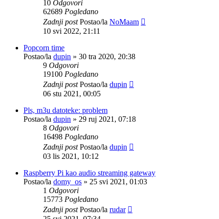
10
Odgovori
62689
Pogledano
Zadnji post
Postao/la
NoMaam
10 svi 2022, 21:11
Popcorn time
Postao/la
dupin
»
30 tra 2020, 20:38
9
Odgovori
19100
Pogledano
Zadnji post
Postao/la
dupin
06 stu 2021, 00:05
Pls, m3u datoteke: problem
Postao/la
dupin
»
29 ruj 2021, 07:18
8
Odgovori
16498
Pogledano
Zadnji post
Postao/la
dupin
03 lis 2021, 10:12
Raspberry Pi kao audio streaming gateway
Postao/la
domy_os
»
25 svi 2021, 01:03
1
Odgovori
15773
Pogledano
Zadnji post
Postao/la
rudar
25 svi 2021, 07:34