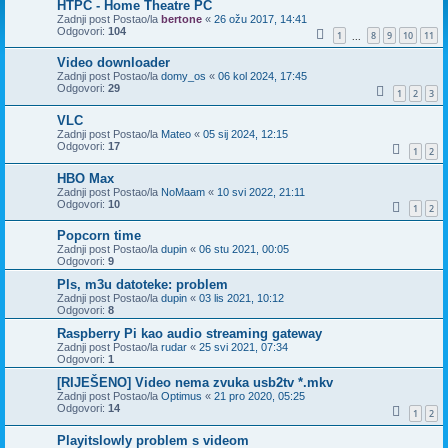
HTPC - Home Theatre PC
Zadnji post Postao/la
bertone
«
26 ožu 2017, 14:41
Odgovori:
104
1
8
9
10
11
...
Video downloader
Zadnji post Postao/la
domy_os
«
06 kol 2024, 17:45
Odgovori:
29
1
2
3
VLC
Zadnji post Postao/la
Mateo
«
05 sij 2024, 12:15
Odgovori:
17
1
2
HBO Max
Zadnji post Postao/la
NoMaam
«
10 svi 2022, 21:11
Odgovori:
10
1
2
Popcorn time
Zadnji post Postao/la
dupin
«
06 stu 2021, 00:05
Odgovori:
9
Pls, m3u datoteke: problem
Zadnji post Postao/la
dupin
«
03 lis 2021, 10:12
Odgovori:
8
Raspberry Pi kao audio streaming gateway
Zadnji post Postao/la
rudar
«
25 svi 2021, 07:34
Odgovori:
1
[RIJEŠENO] Video nema zvuka usb2tv *.mkv
Zadnji post Postao/la
Optimus
«
21 pro 2020, 05:25
Odgovori:
14
1
2
Playitslowly problem s videom