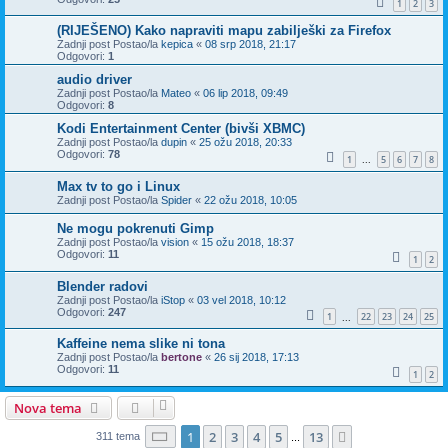
1
2
3
(RIJEŠENO) Kako napraviti mapu zabilješki za Firefox
Zadnji post Postao/la
kepica
«
08 srp 2018, 21:17
Odgovori:
1
audio driver
Zadnji post Postao/la
Mateo
«
06 lip 2018, 09:49
Odgovori:
8
Kodi Entertainment Center (bivši XBMC)
Zadnji post Postao/la
dupin
«
25 ožu 2018, 20:33
Odgovori:
78
1
5
6
7
8
...
Max tv to go i Linux
Zadnji post Postao/la
Spider
«
22 ožu 2018, 10:05
Ne mogu pokrenuti Gimp
Zadnji post Postao/la
vision
«
15 ožu 2018, 18:37
Odgovori:
11
1
2
Blender radovi
Zadnji post Postao/la
iStop
«
03 vel 2018, 10:12
Odgovori:
247
1
22
23
24
25
...
Kaffeine nema slike ni tona
Zadnji post Postao/la
bertone
«
26 sij 2018, 17:13
Odgovori:
11
1
2
Nova tema
Stranica:
1
/
13
.
1
2
3
4
5
13
Sljedeća
311 tema
...