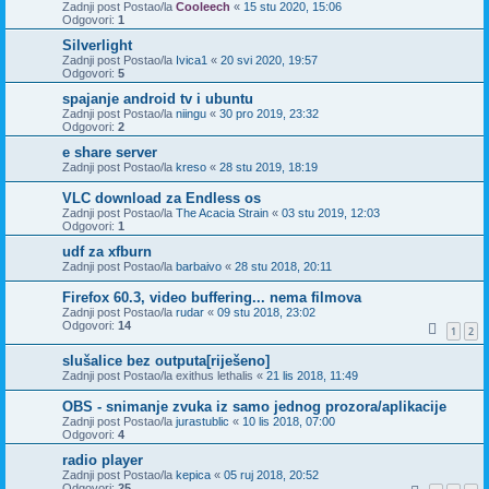
Zadnji post Postao/la
Cooleech
«
15 stu 2020, 15:06
Odgovori:
1
Silverlight
Zadnji post Postao/la
Ivica1
«
20 svi 2020, 19:57
Odgovori:
5
spajanje android tv i ubuntu
Zadnji post Postao/la
niingu
«
30 pro 2019, 23:32
Odgovori:
2
e share server
Zadnji post Postao/la
kreso
«
28 stu 2019, 18:19
VLC download za Endless os
Zadnji post Postao/la
The Acacia Strain
«
03 stu 2019, 12:03
Odgovori:
1
udf za xfburn
Zadnji post Postao/la
barbaivo
«
28 stu 2018, 20:11
Firefox 60.3, video buffering... nema filmova
Zadnji post Postao/la
rudar
«
09 stu 2018, 23:02
Odgovori:
14
1
2
slušalice bez outputa[riješeno]
Zadnji post Postao/la
exithus lethalis
«
21 lis 2018, 11:49
OBS - snimanje zvuka iz samo jednog prozora/aplikacije
Zadnji post Postao/la
jurastublic
«
10 lis 2018, 07:00
Odgovori:
4
radio player
Zadnji post Postao/la
kepica
«
05 ruj 2018, 20:52
Odgovori:
25