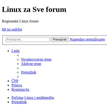
Linux za Sve forum
Regionalni Linux forum
Idi na sadržaj
Napredno pretraživanje
Pretražnik
Linki
Neodgovorene teme
Aktivne teme
Pretražnik
ČPP
Prijava
Registracija
Početna
Linux i multimedija
Pretražnik