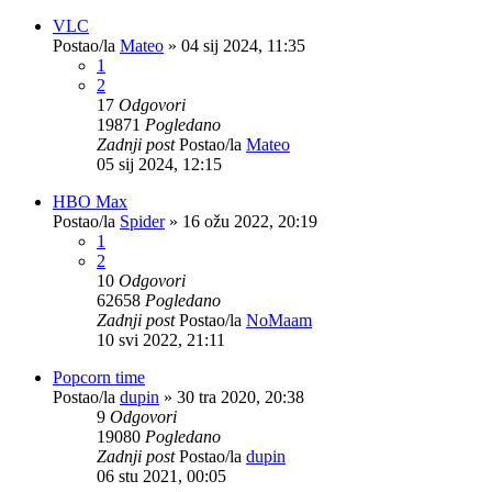
VLC
Postao/la
Mateo
»
04 sij 2024, 11:35
1
2
17
Odgovori
19871
Pogledano
Zadnji post
Postao/la
Mateo
05 sij 2024, 12:15
HBO Max
Postao/la
Spider
»
16 ožu 2022, 20:19
1
2
10
Odgovori
62658
Pogledano
Zadnji post
Postao/la
NoMaam
10 svi 2022, 21:11
Popcorn time
Postao/la
dupin
»
30 tra 2020, 20:38
9
Odgovori
19080
Pogledano
Zadnji post
Postao/la
dupin
06 stu 2021, 00:05