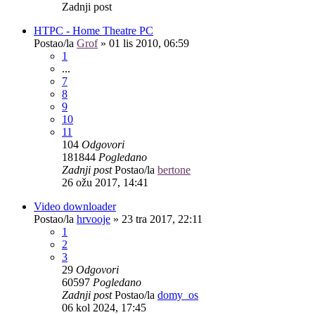
Zadnji post
HTPC - Home Theatre PC
Postao/la
Grof
»
01 lis 2010, 06:59
1
...
7
8
9
10
11
104
Odgovori
181844
Pogledano
Zadnji post
Postao/la
bertone
26 ožu 2017, 14:41
Video downloader
Postao/la
hrvooje
»
23 tra 2017, 22:11
1
2
3
29
Odgovori
60597
Pogledano
Zadnji post
Postao/la
domy_os
06 kol 2024, 17:45