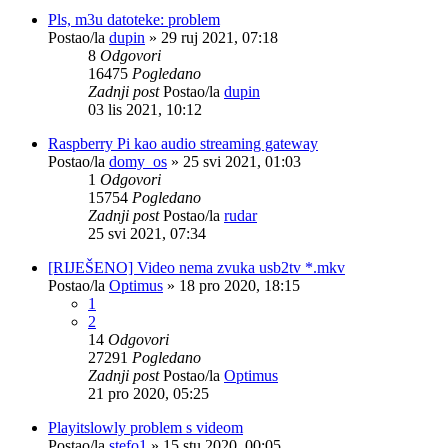
Pls, m3u datoteke: problem
Postao/la
dupin
»
29 ruj 2021, 07:18
8
Odgovori
16475
Pogledano
Zadnji post
Postao/la
dupin
03 lis 2021, 10:12
Raspberry Pi kao audio streaming gateway
Postao/la
domy_os
»
25 svi 2021, 01:03
1
Odgovori
15754
Pogledano
Zadnji post
Postao/la
rudar
25 svi 2021, 07:34
[RIJEŠENO] Video nema zvuka usb2tv *.mkv
Postao/la
Optimus
»
18 pro 2020, 18:15
1
2
14
Odgovori
27291
Pogledano
Zadnji post
Postao/la
Optimus
21 pro 2020, 05:25
Playitslowly problem s videom
Postao/la
stefo1
»
15 stu 2020, 00:05