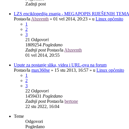
Zadnji post
LZS enciklopedija znanja - MEGAPOPIS RIJEŠENIH TEM
Postao/la
Abzeenth
»
01 vel 2014, 20:23
» u
Linux općenito
1
2
3
21
Odgovori
1809254
Pogledano
Zadnji post
Postao/la
Abzeenth
01 vel 2014, 20:55
Upute za postanje slika, videa i URL-ova na forum
Postao/la
max360se
»
15 stu 2013, 16:57
» u
Linux općenito
1
2
3
22
Odgovori
1459431
Pogledano
Zadnji post
Postao/la
bertone
22 stu 2022, 16:04
Teme
Odgovori
Pogledano