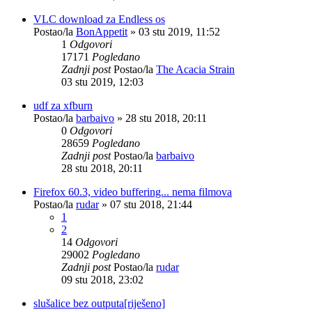
VLC download za Endless os
Postao/la
BonAppetit
»
03 stu 2019, 11:52
1
Odgovori
17171
Pogledano
Zadnji post
Postao/la
The Acacia Strain
03 stu 2019, 12:03
udf za xfburn
Postao/la
barbaivo
»
28 stu 2018, 20:11
0
Odgovori
28659
Pogledano
Zadnji post
Postao/la
barbaivo
28 stu 2018, 20:11
Firefox 60.3, video buffering... nema filmova
Postao/la
rudar
»
07 stu 2018, 21:44
1
2
14
Odgovori
29002
Pogledano
Zadnji post
Postao/la
rudar
09 stu 2018, 23:02
slušalice bez outputa[riješeno]