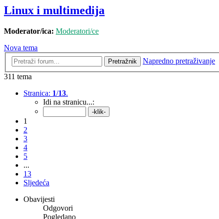
Linux i multimedija
Moderator/ica:
Moderatori/ce
Nova tema
Napredno pretraživanje
Pretražnik
311 tema
Stranica:
1
/
13
.
Idi na stranicu...:
1
2
3
4
5
...
13
Sljedeća
Obavijesti
Odgovori
Pogledano