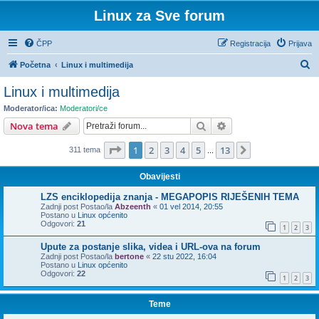
Linux za Sve forum
ČPP
Registracija
Prijava
P
Početna
Linux i multimedija
r
Linux i multimedija
e
Moderator/ica:
Moderatori/ce
t
Pretražnik
Napredno pretraživ
Nova tema
r
Stranica:
1
/
13
.
1
2
3
4
5
13
Sljedeća
311 tema
a
...
ž
Obavijesti
n
LZS enciklopedija znanja - MEGAPOPIS RIJEŠENIH TEMA
i
Zadnji post Postao/la
Abzeenth
«
01 vel 2014, 20:55
Postano u
Linux općenito
k
Odgovori:
21
1
2
3
Upute za postanje slika, videa i URL-ova na forum
Zadnji post Postao/la
bertone
«
22 stu 2022, 16:04
Postano u
Linux općenito
Odgovori:
22
1
2
3
Teme