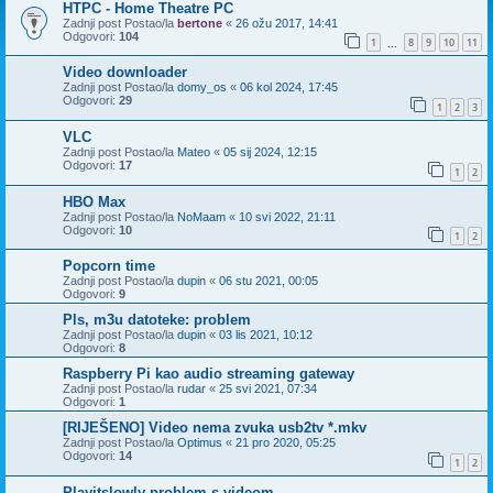
HTPC - Home Theatre PC
Zadnji post Postao/la
bertone
«
26 ožu 2017, 14:41
Odgovori:
104
1
8
9
10
11
...
Video downloader
Zadnji post Postao/la
domy_os
«
06 kol 2024, 17:45
Odgovori:
29
1
2
3
VLC
Zadnji post Postao/la
Mateo
«
05 sij 2024, 12:15
Odgovori:
17
1
2
HBO Max
Zadnji post Postao/la
NoMaam
«
10 svi 2022, 21:11
Odgovori:
10
1
2
Popcorn time
Zadnji post Postao/la
dupin
«
06 stu 2021, 00:05
Odgovori:
9
Pls, m3u datoteke: problem
Zadnji post Postao/la
dupin
«
03 lis 2021, 10:12
Odgovori:
8
Raspberry Pi kao audio streaming gateway
Zadnji post Postao/la
rudar
«
25 svi 2021, 07:34
Odgovori:
1
[RIJEŠENO] Video nema zvuka usb2tv *.mkv
Zadnji post Postao/la
Optimus
«
21 pro 2020, 05:25
Odgovori:
14
1
2
Playitslowly problem s videom