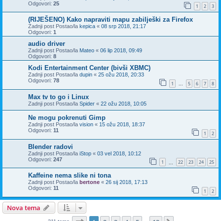
Odgovori:
25
1
2
3
(RIJEŠENO) Kako napraviti mapu zabilješki za Firefox
Zadnji post Postao/la
kepica
«
08 srp 2018, 21:17
Odgovori:
1
audio driver
Zadnji post Postao/la
Mateo
«
06 lip 2018, 09:49
Odgovori:
8
Kodi Entertainment Center (bivši XBMC)
Zadnji post Postao/la
dupin
«
25 ožu 2018, 20:33
Odgovori:
78
1
5
6
7
8
...
Max tv to go i Linux
Zadnji post Postao/la
Spider
«
22 ožu 2018, 10:05
Ne mogu pokrenuti Gimp
Zadnji post Postao/la
vision
«
15 ožu 2018, 18:37
Odgovori:
11
1
2
Blender radovi
Zadnji post Postao/la
iStop
«
03 vel 2018, 10:12
Odgovori:
247
1
22
23
24
25
...
Kaffeine nema slike ni tona
Zadnji post Postao/la
bertone
«
26 sij 2018, 17:13
Odgovori:
11
1
2
Nova tema