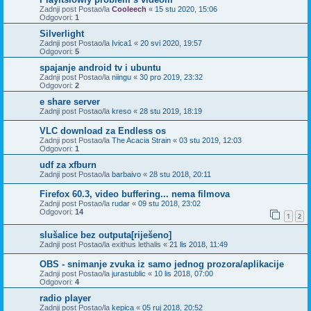
Zadnji post Postao/la
Cooleech
«
15 stu 2020, 15:06
Odgovori:
1
Silverlight
Zadnji post Postao/la
Ivica1
«
20 svi 2020, 19:57
Odgovori:
5
spajanje android tv i ubuntu
Zadnji post Postao/la
niingu
«
30 pro 2019, 23:32
Odgovori:
2
e share server
Zadnji post Postao/la
kreso
«
28 stu 2019, 18:19
VLC download za Endless os
Zadnji post Postao/la
The Acacia Strain
«
03 stu 2019, 12:03
Odgovori:
1
udf za xfburn
Zadnji post Postao/la
barbaivo
«
28 stu 2018, 20:11
Firefox 60.3, video buffering... nema filmova
Zadnji post Postao/la
rudar
«
09 stu 2018, 23:02
Odgovori:
14
1
2
slušalice bez outputa[riješeno]
Zadnji post Postao/la
exithus lethalis
«
21 lis 2018, 11:49
OBS - snimanje zvuka iz samo jednog prozora/aplikacije
Zadnji post Postao/la
jurastublic
«
10 lis 2018, 07:00
Odgovori:
4
radio player
Zadnji post Postao/la
kepica
«
05 ruj 2018, 20:52