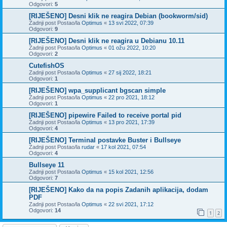
Odgovori:
5
[RIJEŠENO] Desni klik ne reagira Debian (bookworm/sid)
Zadnji post Postao/la
Optimus
«
13 svi 2022, 07:39
Odgovori:
9
[RIJEŠENO] Desni klik ne reagira u Debianu 10.11
Zadnji post Postao/la
Optimus
«
01 ožu 2022, 10:20
Odgovori:
2
CutefishOS
Zadnji post Postao/la
Optimus
«
27 sij 2022, 18:21
Odgovori:
1
[RIJEŠENO] wpa_supplicant bgscan simple
Zadnji post Postao/la
Optimus
«
22 pro 2021, 18:12
Odgovori:
1
[RIJEŠENO] pipewire Failed to receive portal pid
Zadnji post Postao/la
Optimus
«
13 pro 2021, 17:39
Odgovori:
4
[RIJEŠENO] Terminal postavke Buster i Bullseye
Zadnji post Postao/la
rudar
«
17 kol 2021, 07:54
Odgovori:
4
Bullseye 11
Zadnji post Postao/la
Optimus
«
15 kol 2021, 12:56
Odgovori:
7
[RIJEŠENO] Kako da na popis Zadanih aplikacija, dodam
PDF
Zadnji post Postao/la
Optimus
«
22 svi 2021, 17:12
Odgovori:
14
1
2