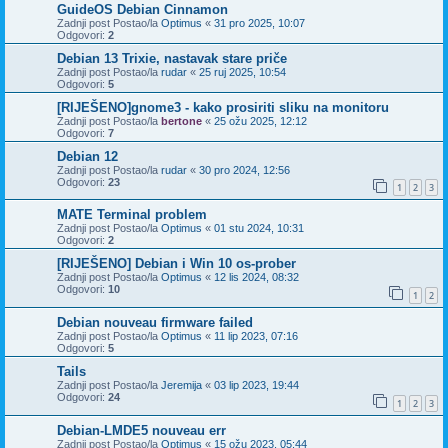
GuideOS Debian Cinnamon
Zadnji post Postao/la
Optimus
«
31 pro 2025, 10:07
Odgovori:
2
Debian 13 Trixie, nastavak stare priče
Zadnji post Postao/la
rudar
«
25 ruj 2025, 10:54
Odgovori:
5
[RIJEŠENO]gnome3 - kako prosiriti sliku na monitoru
Zadnji post Postao/la
bertone
«
25 ožu 2025, 12:12
Odgovori:
7
Debian 12
Zadnji post Postao/la
rudar
«
30 pro 2024, 12:56
Odgovori:
23
1
2
3
MATE Terminal problem
Zadnji post Postao/la
Optimus
«
01 stu 2024, 10:31
Odgovori:
2
[RIJEŠENO] Debian i Win 10 os-prober
Zadnji post Postao/la
Optimus
«
12 lis 2024, 08:32
Odgovori:
10
1
2
Debian nouveau firmware failed
Zadnji post Postao/la
Optimus
«
11 lip 2023, 07:16
Odgovori:
5
Tails
Zadnji post Postao/la
Jeremija
«
03 lip 2023, 19:44
Odgovori:
24
1
2
3
Debian-LMDE5 nouveau err
Zadnji post Postao/la
Optimus
«
15 ožu 2023, 05:44