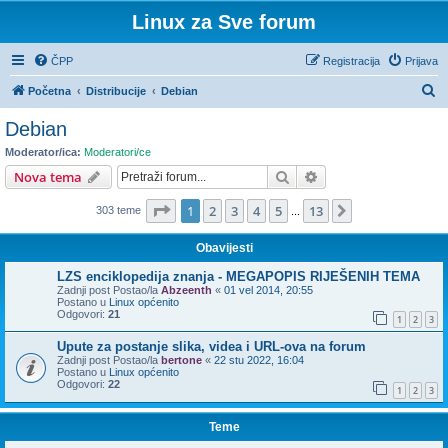
Linux za Sve forum
ČPP
Registracija
Prijava
P
Početna
Distribucije
Debian
r
Debian
e
Moderator/ica:
Moderatori/ce
t
Pretražnik
Napredno pretraživ
Nova tema
r
Stranica:
1
/
13
.
1
2
3
4
5
13
Sljedeća
303 teme
a
...
ž
Obavijesti
n
LZS enciklopedija znanja - MEGAPOPIS RIJEŠENIH TEMA
i
Zadnji post Postao/la
Abzeenth
«
01 vel 2014, 20:55
Postano u
Linux općenito
k
Odgovori:
21
1
2
3
Upute za postanje slika, videa i URL-ova na forum
Zadnji post Postao/la
bertone
«
22 stu 2022, 16:04
Postano u
Linux općenito
Odgovori:
22
1
2
3
Teme