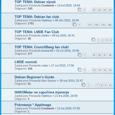
TOP TEMA: Debian vijesti
Zadnji post Postao/la
Cooleech
«
13 kol 2025, 14:04
Odgovori:
245
1
22
23
24
25
...
TOP TEMA: Debian fan club
Zadnji post Postao/la
Optimus
«
06 ožu 2022, 18:36
Odgovori:
1791
1
177
178
179
180
...
TOP TEMA: LMDE Fan Club
Zadnji post Postao/la
shrike
«
09 tra 2020, 20:41
Odgovori:
38
1
2
3
4
TOP TEMA: CrunchBang fan club!
Zadnji post Postao/la
branac88
«
02 svi 2016, 10:46
Odgovori:
377
1
35
36
37
38
...
LMDE novosti
Zadnji post Postao/la
rudar
«
17 svi 2015, 17:56
Odgovori:
156
1
13
14
15
16
...
Debian Beginner's Guide
Zadnji post Postao/la
Max Bunker
«
28 srp 2014, 22:47
Odgovori:
91
1
7
8
9
10
...
HAKOMetar ne započima mjerenje
Zadnji post Postao/la
Optimus
«
21 tra 2026, 16:59
Odgovori:
4
Pokretanje *.AppImage
Zadnji post Postao/la
Cooleech
«
12 tra 2026, 07:56
Odgovori:
1