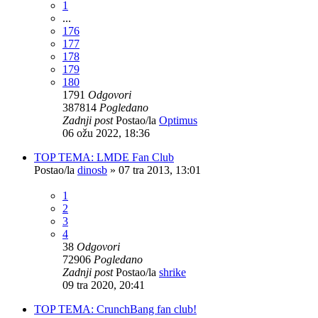
1
...
176
177
178
179
180
1791
Odgovori
387814
Pogledano
Zadnji post
Postao/la
Optimus
06 ožu 2022, 18:36
TOP TEMA: LMDE Fan Club
Postao/la
dinosb
»
07 tra 2013, 13:01
1
2
3
4
38
Odgovori
72906
Pogledano
Zadnji post
Postao/la
shrike
09 tra 2020, 20:41
TOP TEMA: CrunchBang fan club!