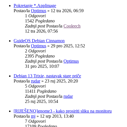
Pokretanje *.AppImage
Postao/la
Optimus
»
12 tra 2026, 06:59
1
Odgovori
1542
Pogledano
Zadnji post
Postao/la
Cooleech
12 tra 2026, 07:56
GuideOS Debian Cinnamon
Postao/la
Optimus
»
29 pro 2025, 12:52
2
Odgovori
2395
Pogledano
Zadnji post
Postao/la
Optimus
31 pro 2025, 10:07
Debian 13 Trixie, nastavak stare priče
Postao/la
rudar
»
23 ruj 2025, 20:20
5
Odgovori
11411
Pogledano
Zadnji post
Postao/la
rudar
25 ruj 2025, 10:54
[RIJEŠENO]gnome3 - kako prosiriti sliku na monitoru
Postao/la
mj
»
12 srp 2013, 13:40
7
Odgovori
17109
Pogledano