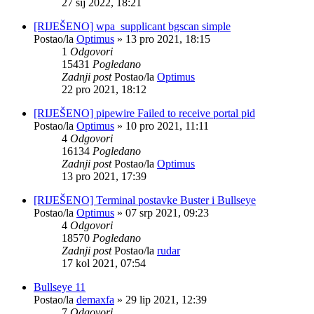
27 sij 2022, 18:21
[RIJEŠENO] wpa_supplicant bgscan simple
Postao/la
Optimus
»
13 pro 2021, 18:15
1
Odgovori
15431
Pogledano
Zadnji post
Postao/la
Optimus
22 pro 2021, 18:12
[RIJEŠENO] pipewire Failed to receive portal pid
Postao/la
Optimus
»
10 pro 2021, 11:11
4
Odgovori
16134
Pogledano
Zadnji post
Postao/la
Optimus
13 pro 2021, 17:39
[RIJEŠENO] Terminal postavke Buster i Bullseye
Postao/la
Optimus
»
07 srp 2021, 09:23
4
Odgovori
18570
Pogledano
Zadnji post
Postao/la
rudar
17 kol 2021, 07:54
Bullseye 11
Postao/la
demaxfa
»
29 lip 2021, 12:39
7
Odgovori