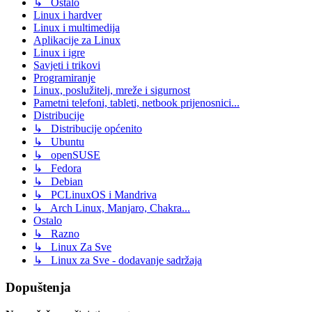
↳ Ostalo
Linux i hardver
Linux i multimedija
Aplikacije za Linux
Linux i igre
Savjeti i trikovi
Programiranje
Linux, poslužitelj, mreže i sigurnost
Pametni telefoni, tableti, netbook prijenosnici...
Distribucije
↳ Distribucije općenito
↳ Ubuntu
↳ openSUSE
↳ Fedora
↳ Debian
↳ PCLinuxOS i Mandriva
↳ Arch Linux, Manjaro, Chakra...
Ostalo
↳ Razno
↳ Linux Za Sve
↳ Linux za Sve - dodavanje sadržaja
Dopuštenja