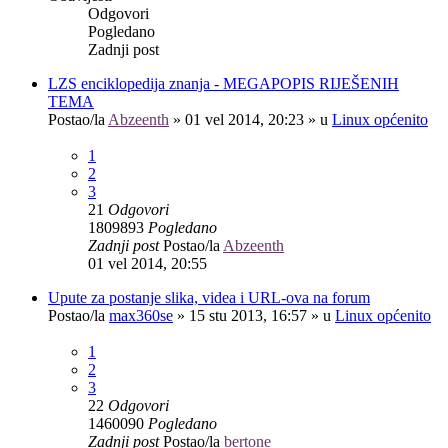
Odgovori
Pogledano
Zadnji post
LZS enciklopedija znanja - MEGAPOPIS RIJEŠENIH
TEMA
Postao/la
Abzeenth
»
01 vel 2014, 20:23
» u
Linux općenito
1
2
3
21
Odgovori
1809893
Pogledano
Zadnji post
Postao/la
Abzeenth
01 vel 2014, 20:55
Upute za postanje slika, videa i URL-ova na forum
Postao/la
max360se
»
15 stu 2013, 16:57
» u
Linux općenito
1
2
3
22
Odgovori
1460090
Pogledano
Zadnji post
Postao/la
bertone