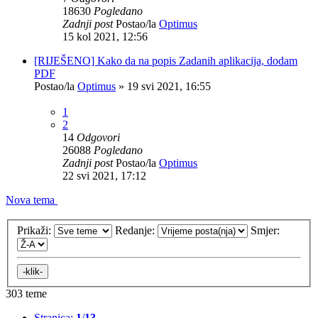
18630
Pogledano
Zadnji post
Postao/la
Optimus
15 kol 2021, 12:56
[RIJEŠENO] Kako da na popis Zadanih aplikacija, dodam
PDF
Postao/la
Optimus
»
19 svi 2021, 16:55
1
2
14
Odgovori
26088
Pogledano
Zadnji post
Postao/la
Optimus
22 svi 2021, 17:12
Nova tema
Prikaži:
Redanje:
Smjer:
303 teme
Stranica:
1
/
13
.