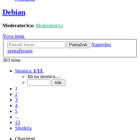
Debian
Moderator/ica:
Moderatori/ce
Nova tema
Napredno
Pretražnik
pretraživanje
303 teme
Stranica:
1
/
13
.
Idi na stranicu...:
1
2
3
4
5
...
13
Sljedeća
Obavijesti