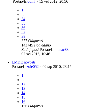
Postao/la
domi
»
15 vel 2012, 20:56
1
...
34
35
36
37
38
377
Odgovori
143745
Pogledano
Zadnji post
Postao/la
branac88
02 svi 2016, 10:46
LMDE novosti
Postao/la
zole052
»
02 srp 2010, 23:15
1
...
12
13
14
15
16
156
Odgovori