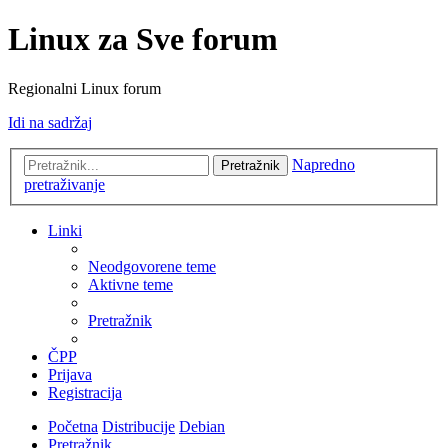
Linux za Sve forum
Regionalni Linux forum
Idi na sadržaj
Napredno
Pretražnik
pretraživanje
Linki
Neodgovorene teme
Aktivne teme
Pretražnik
ČPP
Prijava
Registracija
Početna
Distribucije
Debian
Pretražnik