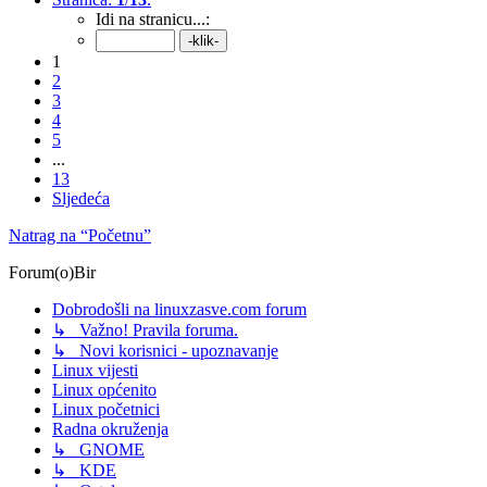
Idi na stranicu...:
1
2
3
4
5
...
13
Sljedeća
Natrag na “Početnu”
Forum(o)Bir
Dobrodošli na linuxzasve.com forum
↳ Važno! Pravila foruma.
↳ Novi korisnici - upoznavanje
Linux vijesti
Linux općenito
Linux početnici
Radna okruženja
↳ GNOME
↳ KDE