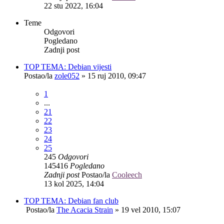
22 stu 2022, 16:04
Teme
Odgovori
Pogledano
Zadnji post
TOP TEMA: Debian vijesti
Postao/la
zole052
»
15 ruj 2010, 09:47
1
...
21
22
23
24
25
245
Odgovori
145416
Pogledano
Zadnji post
Postao/la
Cooleech
13 kol 2025, 14:04
TOP TEMA: Debian fan club
Postao/la
The Acacia Strain
»
19 vel 2010, 15:07