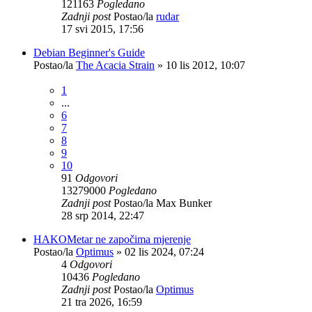
121163
Pogledano
Zadnji post
Postao/la
rudar
17 svi 2015, 17:56
Debian Beginner's Guide
Postao/la
The Acacia Strain
»
10 lis 2012, 10:07
1
...
6
7
8
9
10
91
Odgovori
13279000
Pogledano
Zadnji post
Postao/la
Max Bunker
28 srp 2014, 22:47
HAKOMetar ne započima mjerenje
Postao/la
Optimus
»
02 lis 2024, 07:24
4
Odgovori
10436
Pogledano
Zadnji post
Postao/la
Optimus
21 tra 2026, 16:59