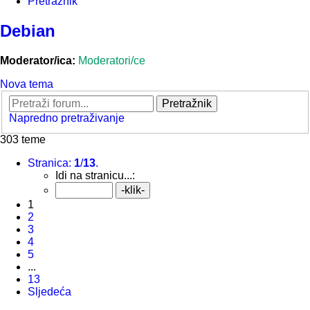
Pretražnik
Debian
Moderator/ica:
Moderatori/ce
Nova tema
Pretražnik
Napredno pretraživanje
303 teme
Stranica:
1
/
13
.
Idi na stranicu...:
1
2
3
4
5
...
13
Sljedeća