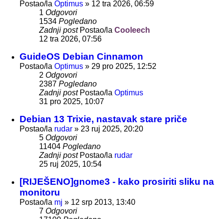
Postao/la
Optimus
»
12 tra 2026, 06:59
1
Odgovori
1534
Pogledano
Zadnji post
Postao/la
Cooleech
12 tra 2026, 07:56
GuideOS Debian Cinnamon
Postao/la
Optimus
»
29 pro 2025, 12:52
2
Odgovori
2387
Pogledano
Zadnji post
Postao/la
Optimus
31 pro 2025, 10:07
Debian 13 Trixie, nastavak stare priče
Postao/la
rudar
»
23 ruj 2025, 20:20
5
Odgovori
11404
Pogledano
Zadnji post
Postao/la
rudar
25 ruj 2025, 10:54
[RIJEŠENO]gnome3 - kako prosiriti sliku na
monitoru
Postao/la
mj
»
12 srp 2013, 13:40
7
Odgovori