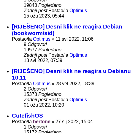
19843
Pogledano
Zadnji post
Postao/la
Optimus
15 ožu 2023, 05:44
[RIJEŠENO] Desni klik ne reagira Debian
(bookworm/sid)
Postao/la
Optimus
»
11 svi 2022, 11:06
9
Odgovori
19577
Pogledano
Zadnji post
Postao/la
Optimus
13 svi 2022, 07:39
[RIJEŠENO] Desni klik ne reagira u Debianu
10.11
Postao/la
Optimus
»
28 vel 2022, 18:39
2
Odgovori
15378
Pogledano
Zadnji post
Postao/la
Optimus
01 ožu 2022, 10:20
CutefishOS
Postao/la
bertone
»
27 sij 2022, 15:04
1
Odgovori
15172
Pogledano