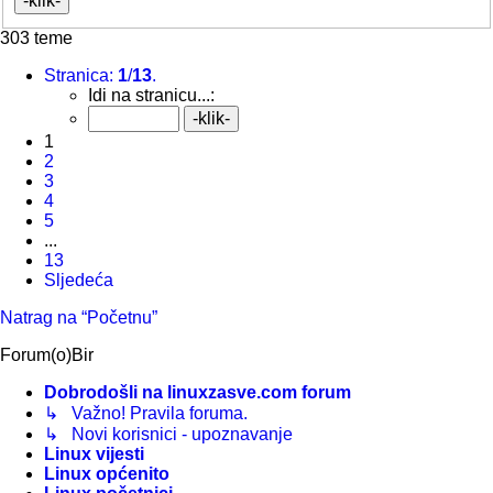
303 teme
Stranica:
1
/
13
.
Idi na stranicu...:
1
2
3
4
5
...
13
Sljedeća
Natrag na “Početnu”
Forum(o)Bir
Dobrodošli na linuxzasve.com forum
↳ Važno! Pravila foruma.
↳ Novi korisnici - upoznavanje
Linux vijesti
Linux općenito