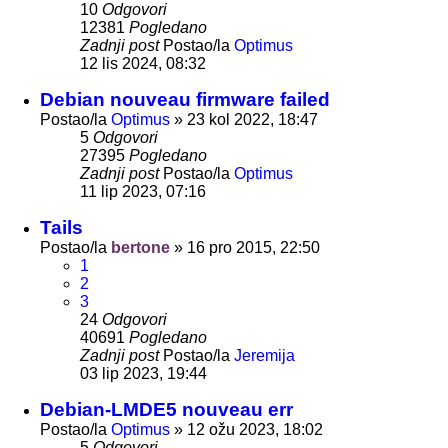
10
Odgovori
12381
Pogledano
Zadnji post
Postao/la
Optimus
12 lis 2024, 08:32
Debian nouveau firmware failed
Postao/la
Optimus
»
23 kol 2022, 18:47
5
Odgovori
27395
Pogledano
Zadnji post
Postao/la
Optimus
11 lip 2023, 07:16
Tails
Postao/la
bertone
»
16 pro 2015, 22:50
1
2
3
24
Odgovori
40691
Pogledano
Zadnji post
Postao/la
Jeremija
03 lip 2023, 19:44
Debian-LMDE5 nouveau err
Postao/la
Optimus
»
12 ožu 2023, 18:02
5
Odgovori