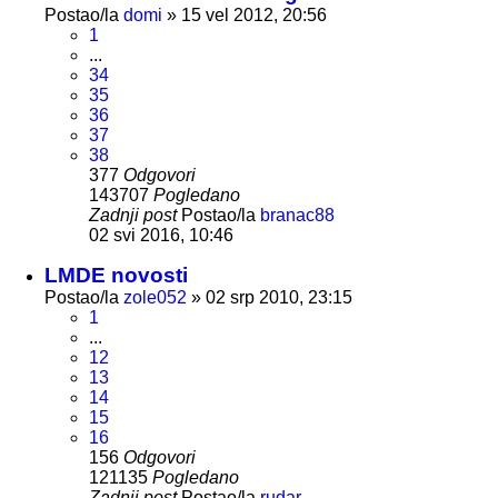
Postao/la
domi
»
15 vel 2012, 20:56
1
...
34
35
36
37
38
377
Odgovori
143707
Pogledano
Zadnji post
Postao/la
branac88
02 svi 2016, 10:46
LMDE novosti
Postao/la
zole052
»
02 srp 2010, 23:15
1
...
12
13
14
15
16
156
Odgovori
121135
Pogledano
Zadnji post
Postao/la
rudar