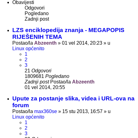
Obavijesti
Odgovori
Pogledano
Zadnji post
LZS enciklopedija znanja - MEGAPOPIS
RIJEŠENIH TEMA
Postao/la
Abzeenth
»
01 vel 2014, 20:23
» u
Linux općenito
1
2
3
21
Odgovori
1809681
Pogledano
Zadnji post
Postao/la
Abzeenth
01 vel 2014, 20:55
Upute za postanje slika, videa i URL-ova na
forum
Postao/la
max360se
»
15 stu 2013, 16:57
» u
Linux općenito
1
2
3