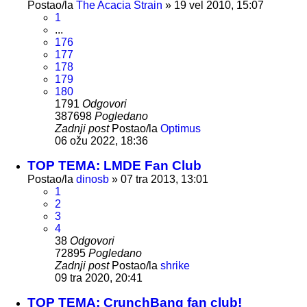
Postao/la
The Acacia Strain
»
19 vel 2010, 15:07
1
...
176
177
178
179
180
1791
Odgovori
387698
Pogledano
Zadnji post
Postao/la
Optimus
06 ožu 2022, 18:36
TOP TEMA: LMDE Fan Club
Postao/la
dinosb
»
07 tra 2013, 13:01
1
2
3
4
38
Odgovori
72895
Pogledano
Zadnji post
Postao/la
shrike
09 tra 2020, 20:41
TOP TEMA: CrunchBang fan club!