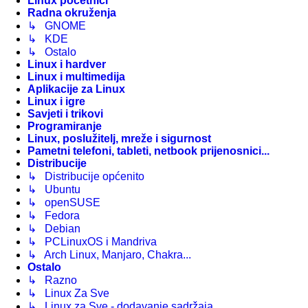
Linux početnici
Radna okruženja
↳ GNOME
↳ KDE
↳ Ostalo
Linux i hardver
Linux i multimedija
Aplikacije za Linux
Linux i igre
Savjeti i trikovi
Programiranje
Linux, poslužitelj, mreže i sigurnost
Pametni telefoni, tableti, netbook prijenosnici...
Distribucije
↳ Distribucije općenito
↳ Ubuntu
↳ openSUSE
↳ Fedora
↳ Debian
↳ PCLinuxOS i Mandriva
↳ Arch Linux, Manjaro, Chakra...
Ostalo
↳ Razno
↳ Linux Za Sve
↳ Linux za Sve - dodavanje sadržaja