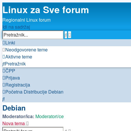
Linux za Sve forum
Regionalni Linux forum
Idi na sadržaj
Napredno
Pretražnik
pretraživanje
Linki
Neodgovorene teme
Aktivne teme
Pretražnik
ČPP
Prijava
Registracija
Početna
Distribucije
Debian
Pretražnik
Debian
Moderator/ica:
Moderatori/ce
Nova tema
Napredno
Pretražnik