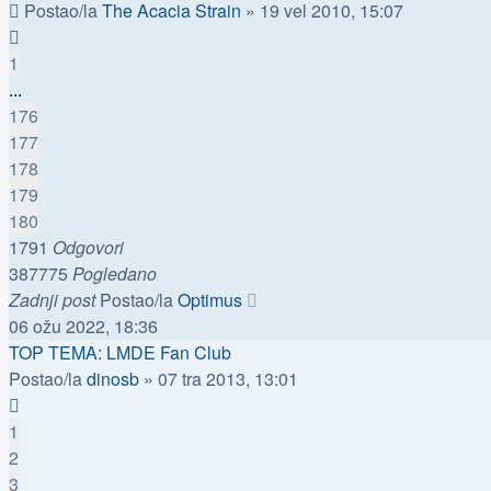
Postao/la
The Acacia Strain
»
19 vel 2010, 15:07
1
...
176
177
178
179
180
1791
Odgovori
387775
Pogledano
Zadnji post
Postao/la
Optimus
06 ožu 2022, 18:36
TOP TEMA: LMDE Fan Club
Postao/la
dinosb
»
07 tra 2013, 13:01
1
2
3