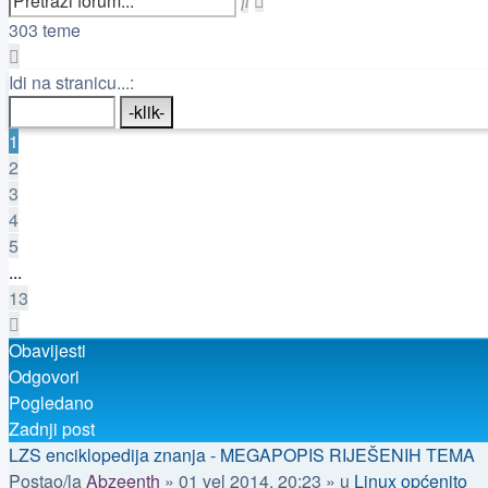
pretraživanje
303 teme
Stranica:
1
/
13
.
Idi na stranicu...:
1
2
3
4
5
...
13
Sljedeća
Obavijesti
Odgovori
Pogledano
Zadnji post
LZS enciklopedija znanja - MEGAPOPIS RIJEŠENIH TEMA
Postao/la
Abzeenth
»
01 vel 2014, 20:23
» u
Linux općenito