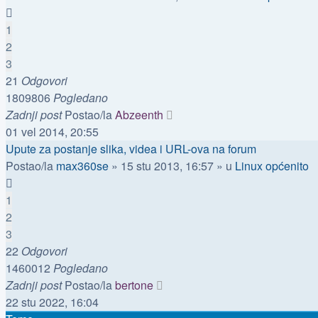
1
2
3
21
Odgovori
1809806
Pogledano
Zadnji post
Postao/la
Abzeenth
01 vel 2014, 20:55
Upute za postanje slika, videa i URL-ova na forum
Postao/la
max360se
»
15 stu 2013, 16:57
» u
Linux općenito
1
2
3
22
Odgovori
1460012
Pogledano
Zadnji post
Postao/la
bertone
22 stu 2022, 16:04