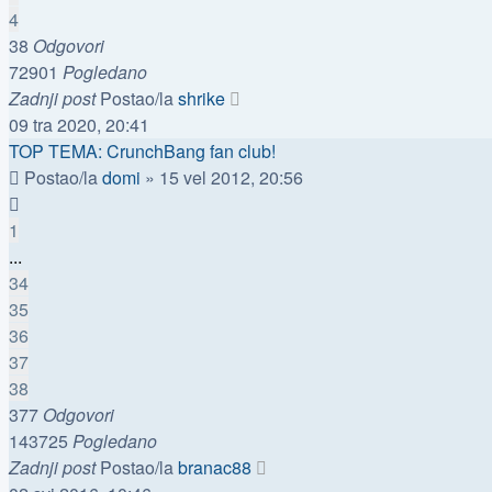
4
38
Odgovori
72901
Pogledano
Zadnji post
Postao/la
shrike
09 tra 2020, 20:41
TOP TEMA: CrunchBang fan club!
Postao/la
domi
»
15 vel 2012, 20:56
1
...
34
35
36
37
38
377
Odgovori
143725
Pogledano
Zadnji post
Postao/la
branac88