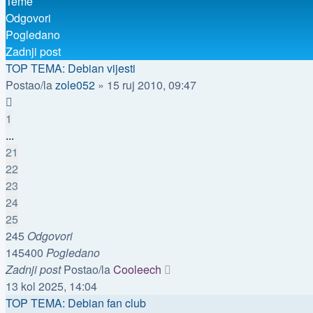
Teme
Odgovori
Pogledano
Zadnji post
TOP TEMA: Debian vijesti
Postao/la
zole052
»
15 ruj 2010, 09:47
1
...
21
22
23
24
25
245
Odgovori
145400
Pogledano
Zadnji post
Postao/la
Cooleech
13 kol 2025, 14:04
TOP TEMA: Debian fan club