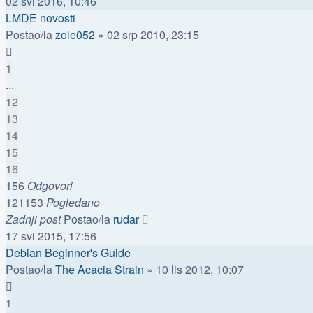
02 svi 2016, 10:46
LMDE novosti
Postao/la
zole052
»
02 srp 2010, 23:15
1
...
12
13
14
15
16
156
Odgovori
121153
Pogledano
Zadnji post
Postao/la
rudar
17 svi 2015, 17:56
Debian Beginner's Guide
Postao/la
The Acacia Strain
»
10 lis 2012, 10:07
1