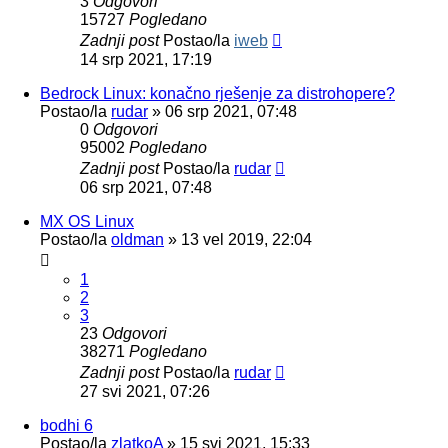
3
Odgovori
15727
Pogledano
Zadnji post
Postao/la
iweb
14 srp 2021, 17:19
Bedrock Linux: konačno rješenje za distrohopere?
Postao/la
rudar
»
06 srp 2021, 07:48
0
Odgovori
95002
Pogledano
Zadnji post
Postao/la
rudar
06 srp 2021, 07:48
MX OS Linux
Postao/la
oldman
»
13 vel 2019, 22:04
1
2
3
23
Odgovori
38271
Pogledano
Zadnji post
Postao/la
rudar
27 svi 2021, 07:26
bodhi 6
Postao/la
zlatkoA
»
15 svi 2021, 15:33