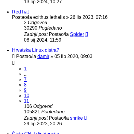
13 lip 2024, 10:27
Red hat
Postao/la
exithus lethalis
»
26 lis 2023, 07:16
2
Odgovori
30290
Pogledano
Zadnji post
Postao/la
Spider
08 sij 2024, 11:59
Hrvatska Linux distra?
Postao/la
damir
»
05 lip 2020, 09:03
1
...
7
8
9
10
11
106
Odgovori
105821
Pogledano
Zadnji post
Postao/la
shrike
29 lip 2023, 20:26
Čiste GNU distribucije