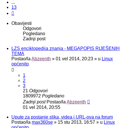
...
13
Sljedeća
Obavijesti
Odgovori
Pogledano
Zadnji post
LZS enciklopedija znanja - MEGAPOPIS RIJEŠENIH
TEMA
Postao/la
Abzeenth
»
01 vel 2014, 20:23
» u
Linux
općenito
1
2
3
21
Odgovori
1809972
Pogledano
Zadnji post
Postao/la
Abzeenth
01 vel 2014, 20:55
Upute za postanje slika, videa i URL-ova na forum
Postao/la
max360se
»
15 stu 2013, 16:57
» u
Linux
općenito