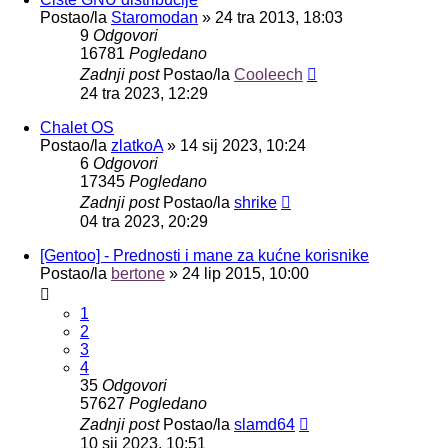
Postao/la
Staromodan
»
24 tra 2013, 18:03
9
Odgovori
16781
Pogledano
Zadnji post
Postao/la
Cooleech
24 tra 2023, 12:29
Chalet OS
Postao/la
zlatkoA
»
14 sij 2023, 10:24
6
Odgovori
17345
Pogledano
Zadnji post
Postao/la
shrike
04 tra 2023, 20:29
[Gentoo] - Prednosti i mane za kućne korisnike
Postao/la
bertone
»
24 lip 2015, 10:00
1
2
3
4
35
Odgovori
57627
Pogledano
Zadnji post
Postao/la
slamd64
10 sij 2023, 10:51