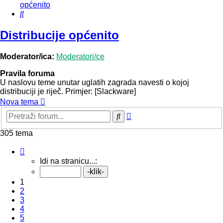
općenito
Pretražnik
Distribucije općenito
Moderator/ica:
Moderatori/ce
Pravila foruma
U naslovu teme unutar uglatih zagrada navesti o kojoj
distribuciji je riječ. Primjer: [Slackware]
Nova tema
Napredno
Pretražnik
pretraživanje
305 tema
Stranica:
1
/
13
.
Idi na stranicu...:
1
2
3
4
5