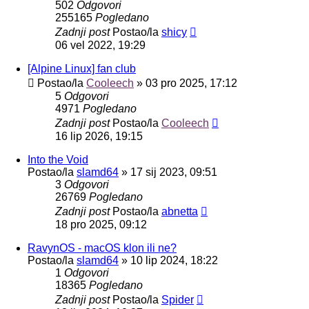
502
Odgovori
255165
Pogledano
Zadnji post
Postao/la
shicy
06 vel 2022, 19:29
[Alpine Linux] fan club
Postao/la
Cooleech
»
03 pro 2025, 17:12
5
Odgovori
4971
Pogledano
Zadnji post
Postao/la
Cooleech
16 lip 2026, 19:15
Into the Void
Postao/la
slamd64
»
17 sij 2023, 09:51
3
Odgovori
26769
Pogledano
Zadnji post
Postao/la
abnetta
18 pro 2025, 09:12
RavynOS - macOS klon ili ne?
Postao/la
slamd64
»
10 lip 2024, 18:22
1
Odgovori
18365
Pogledano
Zadnji post
Postao/la
Spider