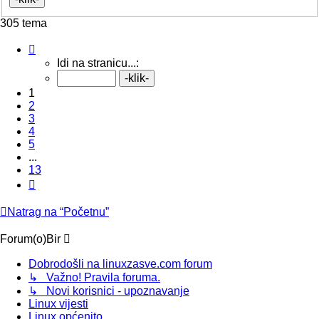
305 tema
Stranica:
1
/
13
.
Idi na stranicu...:
1
2
3
4
5
...
13
Sljedeća
Natrag na “Početnu”
Forum(o)Bir
Dobrodošli na linuxzasve.com forum
↳ Važno! Pravila foruma.
↳ Novi korisnici - upoznavanje
Linux vijesti
Linux općenito