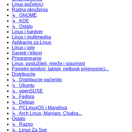
Linux početnici
Radna okruženja
↳ GNOME
↳ KDE
↳ Ostalo
Linux i hardver
Linux i multimedija
Aplikacije za Linux
Linux i igre
Savjeti i trikovi
Programiranje
Linux, poslužitelj, mreže i sigurnost
Pametni telefoni, tableti, netbook prijenosnici...
Distribucije
↳ Distribucije općenito
↳ Ubuntu
↳ openSUSE
↳ Fedora
↳ Debian
↳ PCLinuxOS i Mandriva
↳ Arch Linux, Manjaro, Chakra...
Ostalo
↳ Razno
↳ Linux Za Sve