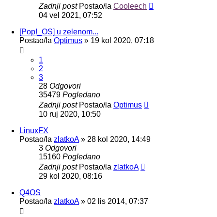
Zadnji post
Postao/la
Cooleech
04 vel 2021, 07:52
[Pop!_OS] u zelenom...
Postao/la
Optimus
»
19 kol 2020, 07:18
1
2
3
28
Odgovori
35479
Pogledano
Zadnji post
Postao/la
Optimus
10 ruj 2020, 10:50
LinuxFX
Postao/la
zlatkoA
»
28 kol 2020, 14:49
3
Odgovori
15160
Pogledano
Zadnji post
Postao/la
zlatkoA
29 kol 2020, 08:16
Q4OS
Postao/la
zlatkoA
»
02 lis 2014, 07:37