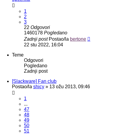
1
2
3
22
Odgovori
1460178
Pogledano
Zadnji post
Postao/la
bertone
22 stu 2022, 16:04
Teme
Odgovori
Pogledano
Zadnji post
[Slackware] Fan club
Postao/la
shicy
»
13 ožu 2013, 09:46
1
...
47
48
49
50
51