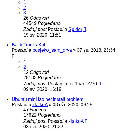
1
2
3
26
Odgovori
44549
Pogledano
Zadnji post
Postao/la
Spider
19 svi 2020, 11:51
Back|Track / Kali
Postao/la
posjeko_sam_drva
»
07 stu 2013, 23:34
1
2
12
Odgovori
28133
Pogledano
Zadnji post
Postao/la
roc1nante270
09 svi 2020, 16:19
Ubuntu mini iso net install problem
Postao/la
zlatkoA
»
03 ožu 2020, 09:59
4
Odgovori
17622
Pogledano
Zadnji post
Postao/la
zlatkoA
03 ožu 2020, 21:22