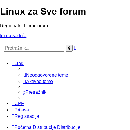
Linux za Sve forum
Regionalni Linux forum
Idi na sadržaj
Napredno
Pretražnik
pretraživanje
Linki
Neodgovorene teme
Aktivne teme
Pretražnik
ČPP
Prijava
Registracija
Početna
Distribucije
Distribucije