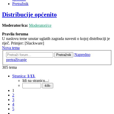
Pretražnik
Distribucije općenito
Moderator/ica:
Moderatori/ce
Pravila foruma
U naslovu teme unutar uglatih zagrada navesti o kojoj distribuciji je
riječ. Primjer: [Slackware]
Nova tema
Napredno
Pretražnik
pretraživanje
305 tema
Stranica:
1
/
13
.
Idi na stranicu...:
1
2
3
4
5
...