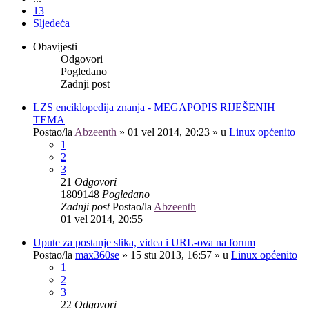
13
Sljedeća
Obavijesti
Odgovori
Pogledano
Zadnji post
LZS enciklopedija znanja - MEGAPOPIS RIJEŠENIH
TEMA
Postao/la
Abzeenth
»
01 vel 2014, 20:23
» u
Linux općenito
1
2
3
21
Odgovori
1809148
Pogledano
Zadnji post
Postao/la
Abzeenth
01 vel 2014, 20:55
Upute za postanje slika, videa i URL-ova na forum
Postao/la
max360se
»
15 stu 2013, 16:57
» u
Linux općenito
1
2
3
22
Odgovori