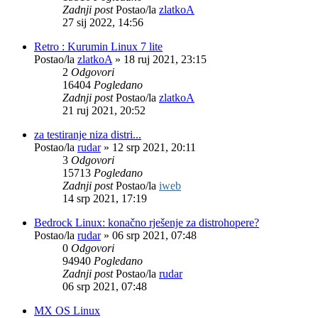
Zadnji post
Postao/la
zlatkoA
27 sij 2022, 14:56
Retro : Kurumin Linux 7 lite
Postao/la
zlatkoA
»
18 ruj 2021, 23:15
2
Odgovori
16404
Pogledano
Zadnji post
Postao/la
zlatkoA
21 ruj 2021, 20:52
za testiranje niza distri...
Postao/la
rudar
»
12 srp 2021, 20:11
3
Odgovori
15713
Pogledano
Zadnji post
Postao/la
iweb
14 srp 2021, 17:19
Bedrock Linux: konačno rješenje za distrohopere?
Postao/la
rudar
»
06 srp 2021, 07:48
0
Odgovori
94940
Pogledano
Zadnji post
Postao/la
rudar
06 srp 2021, 07:48
MX OS Linux