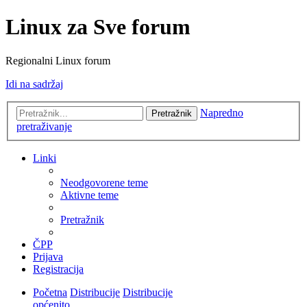
Linux za Sve forum
Regionalni Linux forum
Idi na sadržaj
Napredno
Pretražnik
pretraživanje
Linki
Neodgovorene teme
Aktivne teme
Pretražnik
ČPP
Prijava
Registracija
Početna
Distribucije
Distribucije
općenito