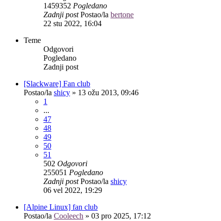
1459352
Pogledano
Zadnji post
Postao/la
bertone
22 stu 2022, 16:04
Teme
Odgovori
Pogledano
Zadnji post
[Slackware] Fan club
Postao/la
shicy
»
13 ožu 2013, 09:46
1
...
47
48
49
50
51
502
Odgovori
255051
Pogledano
Zadnji post
Postao/la
shicy
06 vel 2022, 19:29
[Alpine Linux] fan club
Postao/la
Cooleech
»
03 pro 2025, 17:12