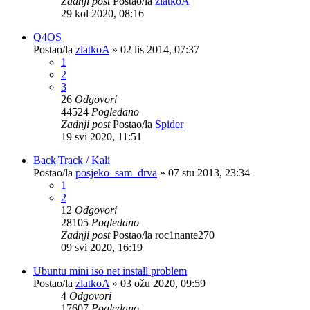
Zadnji post
Postao/la
zlatkoA
29 kol 2020, 08:16
Q4OS
Postao/la
zlatkoA
»
02 lis 2014, 07:37
1
2
3
26
Odgovori
44524
Pogledano
Zadnji post
Postao/la
Spider
19 svi 2020, 11:51
Back|Track / Kali
Postao/la
posjeko_sam_drva
»
07 stu 2013, 23:34
1
2
12
Odgovori
28105
Pogledano
Zadnji post
Postao/la
roc1nante270
09 svi 2020, 16:19
Ubuntu mini iso net install problem
Postao/la
zlatkoA
»
03 ožu 2020, 09:59
4
Odgovori
17607
Pogledano