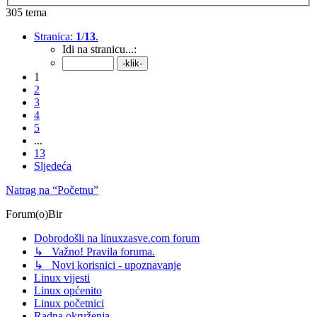
305 tema
Stranica:
1
/
13
.
Idi na stranicu...:
1
2
3
4
5
...
13
Sljedeća
Natrag na “Početnu”
Forum(o)Bir
Dobrodošli na linuxzasve.com forum
↳ Važno! Pravila foruma.
↳ Novi korisnici - upoznavanje
Linux vijesti
Linux općenito
Linux početnici
Radna okruženja