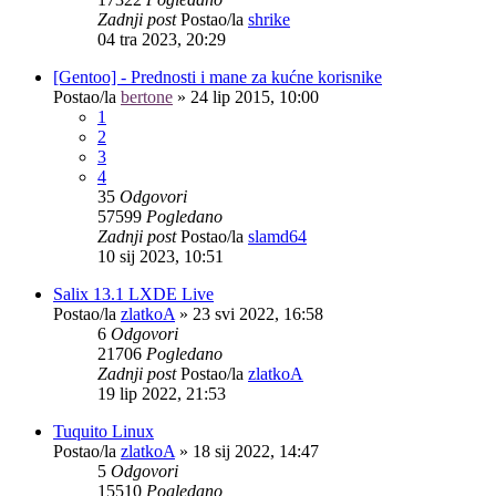
Zadnji post
Postao/la
shrike
04 tra 2023, 20:29
[Gentoo] - Prednosti i mane za kućne korisnike
Postao/la
bertone
»
24 lip 2015, 10:00
1
2
3
4
35
Odgovori
57599
Pogledano
Zadnji post
Postao/la
slamd64
10 sij 2023, 10:51
Salix 13.1 LXDE Live
Postao/la
zlatkoA
»
23 svi 2022, 16:58
6
Odgovori
21706
Pogledano
Zadnji post
Postao/la
zlatkoA
19 lip 2022, 21:53
Tuquito Linux
Postao/la
zlatkoA
»
18 sij 2022, 14:47
5
Odgovori
15510
Pogledano