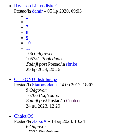
Hrvatska Linux distra?
Postao/la
damir
»
05 lip 2020, 09:03
1
...
7
8
9
10
11
106
Odgovori
105741
Pogledano
Zadnji post
Postao/la
shrike
29 lip 2023, 20:26
Čiste GNU distribucije
Postao/la
Staromodan
»
24 tra 2013, 18:03
9
Odgovori
16766
Pogledano
Zadnji post
Postao/la
Cooleech
24 tra 2023, 12:29
Chalet OS
Postao/la
zlatkoA
»
14 sij 2023, 10:24
6
Odgovori
17322
Pogledano