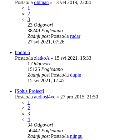
Postao/la
oldman
»
13 vel 2019, 22:04
1
2
3
23
Odgovori
38249
Pogledano
Zadnji post
Postao/la
rudar
27 svi 2021, 07:26
bodhi 6
Postao/la
zlatkoA
»
15 svi 2021, 15:33
1
Odgovori
15125
Pogledano
Zadnji post
Postao/la
dupin
15 svi 2021, 17:45
[Solus Project]
Postao/la
audiosl4ve
»
27 pro 2015, 21:50
1
2
3
4
34
Odgovori
56442
Pogledano
Zadnji post
Postao/la
niingu