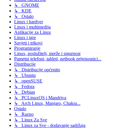
↳ GNOME
↳ KDE
↳ Ostalo
Linux i hardver
Linux i multimedija
Aplikacije za Linux
Linux i igre
Savjeti i trikovi
Programiranje
Linux, poslužitelj, mreže i sigurnost
Pametni telefoni, tableti, netbook prijenosnici...
Distribucije
↳ Distribucije općenito
↳ Ubuntu
↳ openSUSE
↳ Fedora
↳ Debian
↳ PCLinuxOS i Mandriva
↳ Arch Linux, Manjaro, Chakra...
Ostalo
↳ Razno
↳ Linux Za Sve
↳ Linux za Sve - dodavanje sadržaja