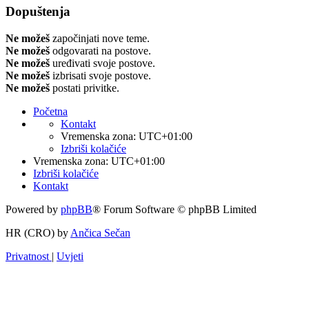
Dopuštenja
Ne možeš
započinjati nove teme.
Ne možeš
odgovarati na postove.
Ne možeš
uređivati svoje postove.
Ne možeš
izbrisati svoje postove.
Ne možeš
postati privitke.
Početna
Kontakt
Vremenska zona:
UTC+01:00
Izbriši kolačiće
Vremenska zona:
UTC+01:00
Izbriši kolačiće
Kontakt
Powered by
phpBB
® Forum Software © phpBB Limited
HR (CRO) by
Ančica Sečan
Privatnost
|
Uvjeti