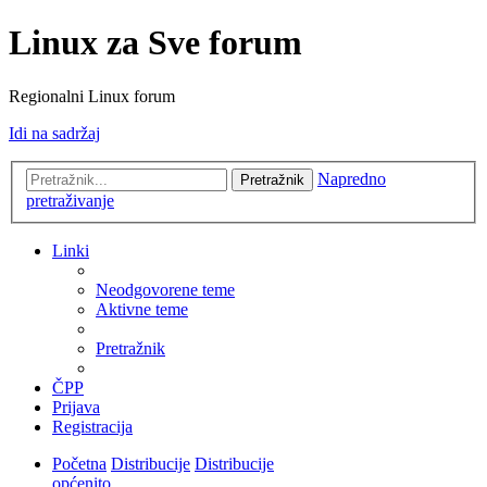
Linux za Sve forum
Regionalni Linux forum
Idi na sadržaj
Napredno
Pretražnik
pretraživanje
Linki
Neodgovorene teme
Aktivne teme
Pretražnik
ČPP
Prijava
Registracija
Početna
Distribucije
Distribucije
općenito