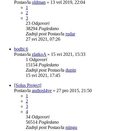
Postao/la
oldman
»
13 vel 2019, 22:04
1
2
3
23
Odgovori
38294
Pogledano
Zadnji post
Postao/la
rudar
27 svi 2021, 07:26
bodhi 6
Postao/la
zlatkoA
»
15 svi 2021, 15:33
1
Odgovori
15154
Pogledano
Zadnji post
Postao/la
dupin
15 svi 2021, 17:45
[Solus Project]
Postao/la
audiosl4ve
»
27 pro 2015, 21:50
1
2
3
4
34
Odgovori
56514
Pogledano
Zadnji post
Postao/la
niingu