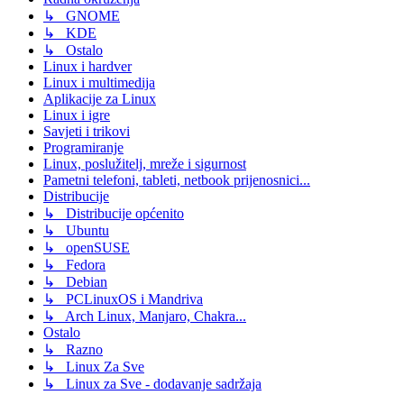
↳ GNOME
↳ KDE
↳ Ostalo
Linux i hardver
Linux i multimedija
Aplikacije za Linux
Linux i igre
Savjeti i trikovi
Programiranje
Linux, poslužitelj, mreže i sigurnost
Pametni telefoni, tableti, netbook prijenosnici...
Distribucije
↳ Distribucije općenito
↳ Ubuntu
↳ openSUSE
↳ Fedora
↳ Debian
↳ PCLinuxOS i Mandriva
↳ Arch Linux, Manjaro, Chakra...
Ostalo
↳ Razno
↳ Linux Za Sve
↳ Linux za Sve - dodavanje sadržaja