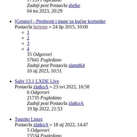
Zadnji post
Postao/la
shrike
04 tra 2023, 20:29
[Gentoo] - Prednosti i mane za kućne korisnike
Postao/la
bertone
»
24 lip 2015, 10:00
1
2
3
4
35
Odgovori
57641
Pogledano
Zadnji post
Postao/la
slamd64
10 sij 2023, 10:51
Salix 13.1 LXDE Live
Postao/la
zlatkoA
»
23 svi 2022, 16:58
6
Odgovori
21735
Pogledano
Zadnji post
Postao/la
zlatkoA
19 lip 2022, 21:53
Tuquito Linux
Postao/la
zlatkoA
»
18 sij 2022, 14:47
5
Odgovori
15534
Pogledano