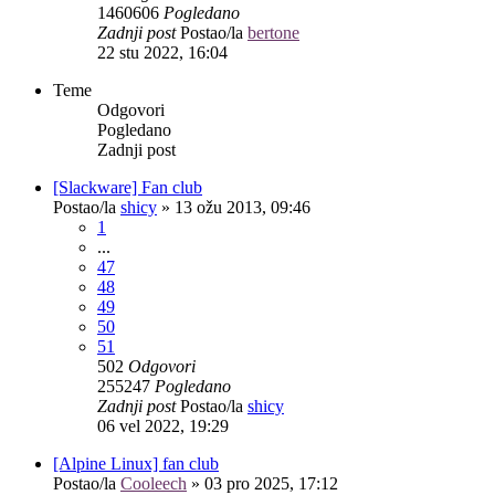
1460606
Pogledano
Zadnji post
Postao/la
bertone
22 stu 2022, 16:04
Teme
Odgovori
Pogledano
Zadnji post
[Slackware] Fan club
Postao/la
shicy
»
13 ožu 2013, 09:46
1
...
47
48
49
50
51
502
Odgovori
255247
Pogledano
Zadnji post
Postao/la
shicy
06 vel 2022, 19:29
[Alpine Linux] fan club
Postao/la
Cooleech
»
03 pro 2025, 17:12