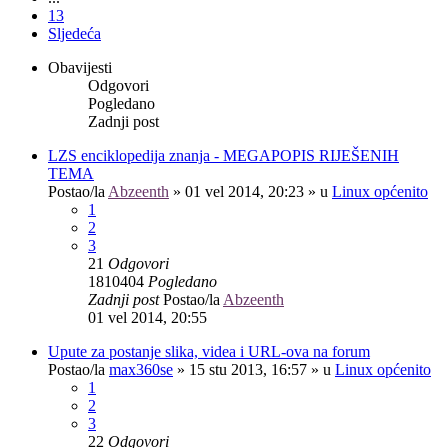
13
Sljedeća
Obavijesti
Odgovori
Pogledano
Zadnji post
LZS enciklopedija znanja - MEGAPOPIS RIJEŠENIH
TEMA
Postao/la
Abzeenth
»
01 vel 2014, 20:23
» u
Linux općenito
1
2
3
21
Odgovori
1810404
Pogledano
Zadnji post
Postao/la
Abzeenth
01 vel 2014, 20:55
Upute za postanje slika, videa i URL-ova na forum
Postao/la
max360se
»
15 stu 2013, 16:57
» u
Linux općenito
1
2
3
22
Odgovori