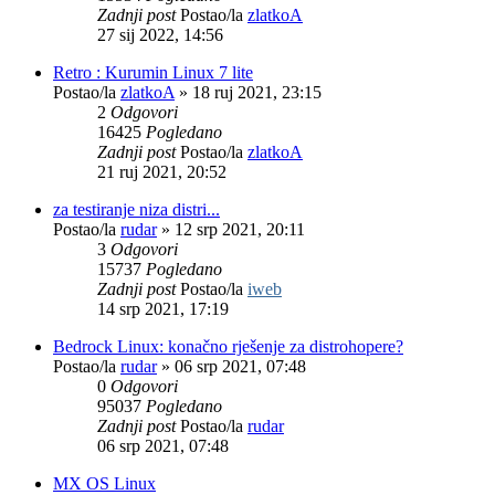
Zadnji post
Postao/la
zlatkoA
27 sij 2022, 14:56
Retro : Kurumin Linux 7 lite
Postao/la
zlatkoA
»
18 ruj 2021, 23:15
2
Odgovori
16425
Pogledano
Zadnji post
Postao/la
zlatkoA
21 ruj 2021, 20:52
za testiranje niza distri...
Postao/la
rudar
»
12 srp 2021, 20:11
3
Odgovori
15737
Pogledano
Zadnji post
Postao/la
iweb
14 srp 2021, 17:19
Bedrock Linux: konačno rješenje za distrohopere?
Postao/la
rudar
»
06 srp 2021, 07:48
0
Odgovori
95037
Pogledano
Zadnji post
Postao/la
rudar
06 srp 2021, 07:48
MX OS Linux