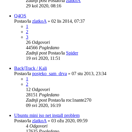
Zadnji post
Postao/la
zlatkoA
29 kol 2020, 08:16
Q4OS
Postao/la
zlatkoA
»
02 lis 2014, 07:37
1
2
3
26
Odgovori
44566
Pogledano
Zadnji post
Postao/la
Spider
19 svi 2020, 11:51
Back|Track / Kali
Postao/la
posjeko_sam_drva
»
07 stu 2013, 23:34
1
2
12
Odgovori
28151
Pogledano
Zadnji post
Postao/la
roc1nante270
09 svi 2020, 16:19
Ubuntu mini iso net install problem
Postao/la
zlatkoA
»
03 ožu 2020, 09:59
4
Odgovori
17635
Pogledano