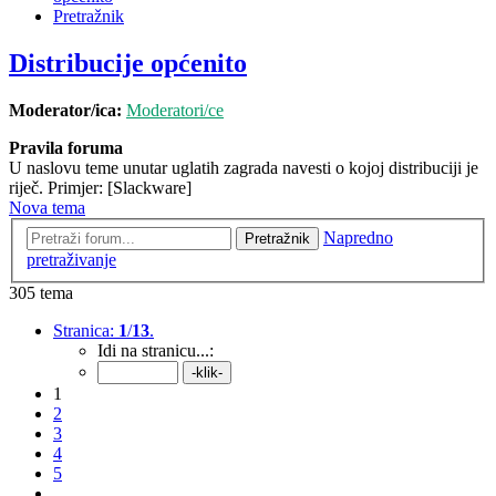
Pretražnik
Distribucije općenito
Moderator/ica:
Moderatori/ce
Pravila foruma
U naslovu teme unutar uglatih zagrada navesti o kojoj distribuciji je
riječ. Primjer: [Slackware]
Nova tema
Napredno
Pretražnik
pretraživanje
305 tema
Stranica:
1
/
13
.
Idi na stranicu...:
1
2
3
4
5
...