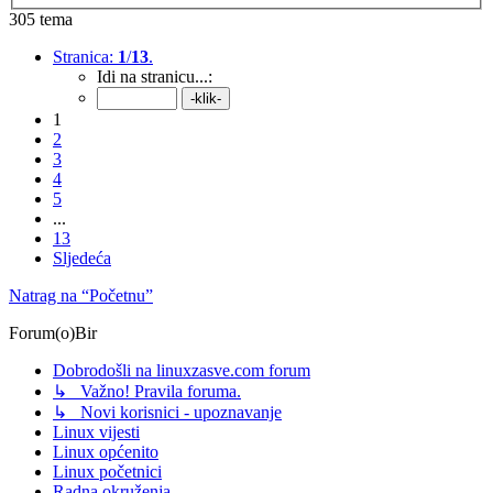
305 tema
Stranica:
1
/
13
.
Idi na stranicu...:
1
2
3
4
5
...
13
Sljedeća
Natrag na “Početnu”
Forum(o)Bir
Dobrodošli na linuxzasve.com forum
↳ Važno! Pravila foruma.
↳ Novi korisnici - upoznavanje
Linux vijesti
Linux općenito
Linux početnici
Radna okruženja