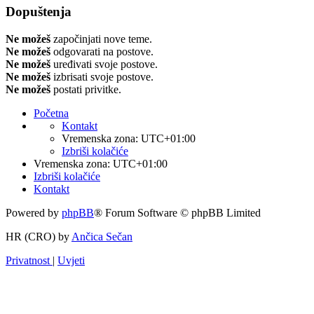
Dopuštenja
Ne možeš
započinjati nove teme.
Ne možeš
odgovarati na postove.
Ne možeš
uređivati svoje postove.
Ne možeš
izbrisati svoje postove.
Ne možeš
postati privitke.
Početna
Kontakt
Vremenska zona:
UTC+01:00
Izbriši kolačiće
Vremenska zona:
UTC+01:00
Izbriši kolačiće
Kontakt
Powered by
phpBB
® Forum Software © phpBB Limited
HR (CRO) by
Ančica Sečan
Privatnost
|
Uvjeti