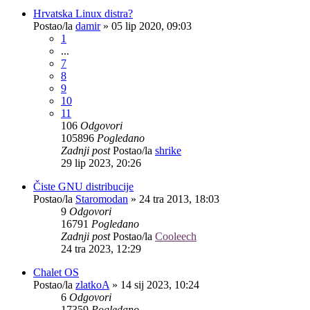
Hrvatska Linux distra?
Postao/la
damir
»
05 lip 2020, 09:03
1
...
7
8
9
10
11
106
Odgovori
105896
Pogledano
Zadnji post
Postao/la
shrike
29 lip 2023, 20:26
Čiste GNU distribucije
Postao/la
Staromodan
»
24 tra 2013, 18:03
9
Odgovori
16791
Pogledano
Zadnji post
Postao/la
Cooleech
24 tra 2023, 12:29
Chalet OS
Postao/la
zlatkoA
»
14 sij 2023, 10:24
6
Odgovori
17359
Pogledano