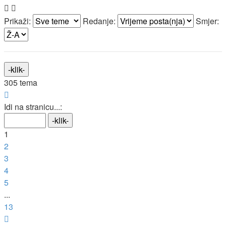
Prikaži:
Redanje:
Smjer:
305 tema
Stranica:
1
/
13
.
Idi na stranicu...:
1
2
3
4
5
...
13
Sljedeća