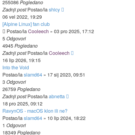
255086
Pogledano
Zadnji post
Postao/la
shicy
06 vel 2022, 19:29
[Alpine Linux] fan club
Postao/la
Cooleech
»
03 pro 2025, 17:12
5
Odgovori
4945
Pogledano
Zadnji post
Postao/la
Cooleech
16 lip 2026, 19:15
Into the Void
Postao/la
slamd64
»
17 sij 2023, 09:51
3
Odgovori
26759
Pogledano
Zadnji post
Postao/la
abnetta
18 pro 2025, 09:12
RavynOS - macOS klon ili ne?
Postao/la
slamd64
»
10 lip 2024, 18:22
1
Odgovori
18349
Pogledano