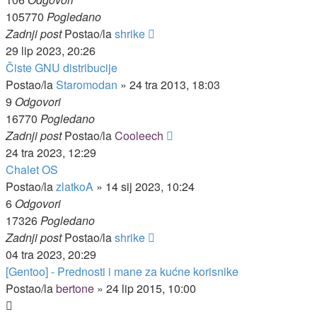
105770
Pogledano
Zadnji post
Postao/la
shrike
29 lip 2023, 20:26
Čiste GNU distribucije
Postao/la
Staromodan
»
24 tra 2013, 18:03
9
Odgovori
16770
Pogledano
Zadnji post
Postao/la
Cooleech
24 tra 2023, 12:29
Chalet OS
Postao/la
zlatkoA
»
14 sij 2023, 10:24
6
Odgovori
17326
Pogledano
Zadnji post
Postao/la
shrike
04 tra 2023, 20:29
[Gentoo] - Prednosti i mane za kućne korisnike
Postao/la
bertone
»
24 lip 2015, 10:00