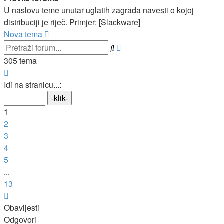
U naslovu teme unutar uglatih zagrada navesti o kojoj
distribuciji je riječ. Primjer: [Slackware]
Nova tema
Napredno
Pretražnik
pretraživanje
305 tema
Stranica:
1
/
13
.
Idi na stranicu...:
1
2
3
4
5
...
13
Sljedeća
Obavijesti
Odgovori