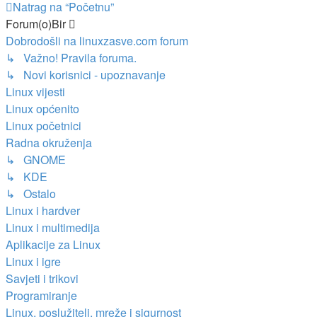
Natrag na “Početnu”
Forum(o)Bir
Dobrodošli na linuxzasve.com forum
↳ Važno! Pravila foruma.
↳ Novi korisnici - upoznavanje
Linux vijesti
Linux općenito
Linux početnici
Radna okruženja
↳ GNOME
↳ KDE
↳ Ostalo
Linux i hardver
Linux i multimedija
Aplikacije za Linux
Linux i igre
Savjeti i trikovi
Programiranje
Linux, poslužitelj, mreže i sigurnost