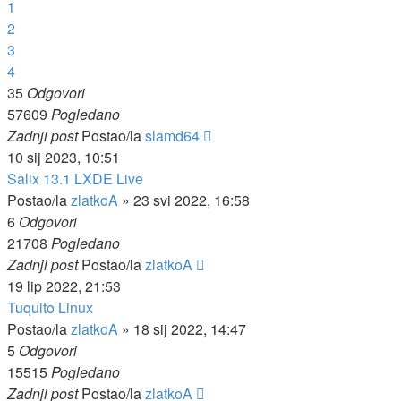
1
2
3
4
35
Odgovori
57609
Pogledano
Zadnji post
Postao/la
slamd64
10 sij 2023, 10:51
Salix 13.1 LXDE Live
Postao/la
zlatkoA
»
23 svi 2022, 16:58
6
Odgovori
21708
Pogledano
Zadnji post
Postao/la
zlatkoA
19 lip 2022, 21:53
Tuquito Linux
Postao/la
zlatkoA
»
18 sij 2022, 14:47
5
Odgovori
15515
Pogledano
Zadnji post
Postao/la
zlatkoA