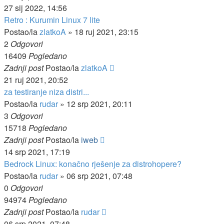
27 sij 2022, 14:56
Retro : Kurumin Linux 7 lite
Postao/la
zlatkoA
»
18 ruj 2021, 23:15
2
Odgovori
16409
Pogledano
Zadnji post
Postao/la
zlatkoA
21 ruj 2021, 20:52
za testiranje niza distri...
Postao/la
rudar
»
12 srp 2021, 20:11
3
Odgovori
15718
Pogledano
Zadnji post
Postao/la
iweb
14 srp 2021, 17:19
Bedrock Linux: konačno rješenje za distrohopere?
Postao/la
rudar
»
06 srp 2021, 07:48
0
Odgovori
94974
Pogledano
Zadnji post
Postao/la
rudar
06 srp 2021, 07:48