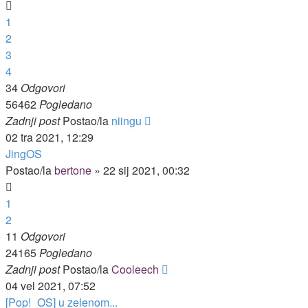
1
2
3
4
34
Odgovori
56462
Pogledano
Zadnji post
Postao/la
niingu
02 tra 2021, 12:29
JingOS
Postao/la
bertone
»
22 sij 2021, 00:32
1
2
11
Odgovori
24165
Pogledano
Zadnji post
Postao/la
Cooleech
04 vel 2021, 07:52
[Pop!_OS] u zelenom...