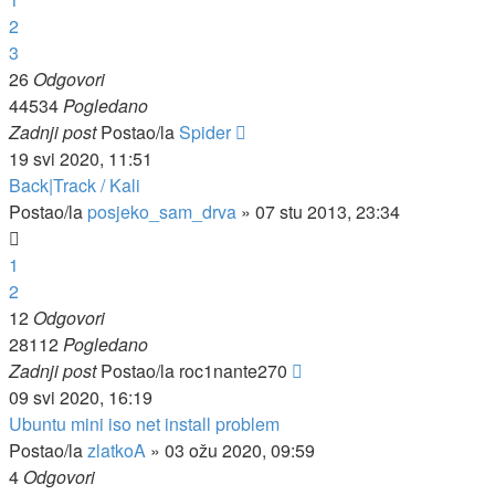
2
3
26
Odgovori
44534
Pogledano
Zadnji post
Postao/la
Spider
19 svi 2020, 11:51
Back|Track / Kali
Postao/la
posjeko_sam_drva
»
07 stu 2013, 23:34
1
2
12
Odgovori
28112
Pogledano
Zadnji post
Postao/la
roc1nante270
09 svi 2020, 16:19
Ubuntu mini iso net install problem
Postao/la
zlatkoA
»
03 ožu 2020, 09:59
4
Odgovori