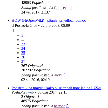
48903
Pogledano
Zadnji post
Postao/la
Cooleech
24 vel 2017, 21:37
HOW (HrOpenWiki) - pitanja, prijedlozi, pomoć
Postao/la
Grof
»
22 pro 2008, 08:09
1
...
33
34
35
36
37
367
Odgovori
302292
Pogledano
Zadnji post
Postao/la
4ndY
02 stu 2016, 02:19
Podsjetnik na pravila i kako bi se trebali ponašati na LZS-u
Postao/la
iweb
»
05 ožu 2014, 22:11
2
Odgovori
48575
Pogledano
Zadnji post
Postao/la
bertone