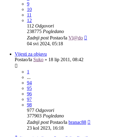
9
10
11
12
112
Odgovori
238775
Pogledano
Zadnji post
Postao/la
Vl@do
04 svi 2024, 05:18
Vijesti za objavu
Postao/la
Suko
»
18 lip 2011, 08:42
1
...
94
95
96
97
98
977
Odgovori
377903
Pogledano
Zadnji post
Postao/la
branac88
23 kol 2023, 16:18