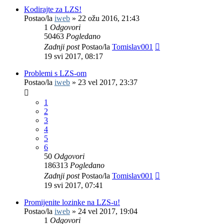
Kodirajte za LZS!
Postao/la
iweb
»
22 ožu 2016, 21:43
1
Odgovori
50463
Pogledano
Zadnji post
Postao/la
Tomislav001
19 svi 2017, 08:17
Problemi s LZS-om
Postao/la
iweb
»
23 vel 2017, 23:37
1
2
3
4
5
6
50
Odgovori
186313
Pogledano
Zadnji post
Postao/la
Tomislav001
19 svi 2017, 07:41
Promijenite lozinke na LZS-u!
Postao/la
iweb
»
24 vel 2017, 19:04
1
Odgovori