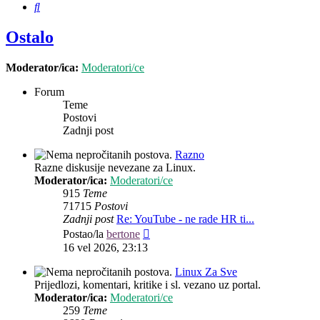
Pretražnik
Ostalo
Moderator/ica:
Moderatori/ce
Forum
Teme
Postovi
Zadnji post
Razno
Razne diskusije nevezane za Linux.
Moderator/ica:
Moderatori/ce
915
Teme
71715
Postovi
Zadnji post
Re: YouTube - ne rade HR ti...
Zadnji
Postao/la
bertone
post
16 vel 2026, 23:13
Linux Za Sve
Prijedlozi, komentari, kritike i sl. vezano uz portal.
Moderator/ica:
Moderatori/ce
259
Teme