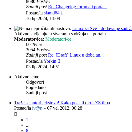
8680
Postovi
Zadnji post
Re: Changelog foruma i portala
Zadnji
Postao/la
slamd64
post
16 lip 2024, 13:09
Linux za Sve - dodavanje sadrž
Aktivno sudjelujte u stvaranju sadržaja na portalu.
Moderator/ica:
Moderatori/ce
60
Teme
3054
Postovi
Zadnji post
Re: [Draft] Linux u doba an...
Zadnji
Postao/la
Yorkin
post
03 lip 2024, 14:51
Aktivne teme
Odgovori
Pogledano
Zadnji post
Traže se autori tekstova! Kako postati dio LZS tima
Postao/la
iv@n
»
07 vel 2012, 00:28
1
...
8