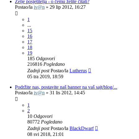
Želje posjetitelja - o čemu želite čitati?
Postao/la
iv@n
»
29 lip 2012, 16:27
1
...
15
16
17
18
19
185
Odgovori
216816
Pogledano
Zadnji post
Postao/la
Lutherus
05 tra 2019, 18:59
Podržite nas, postavite naš banner na vaš sajt/blog/...
Postao/la
iv@n
»
31 lis 2012, 14:45
1
2
10
Odgovori
80772
Pogledano
Zadnji post
Postao/la
BlackDwarf
08 svi 2018, 21:01