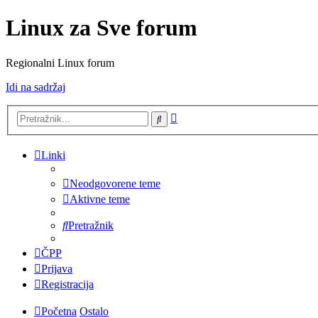
Linux za Sve forum
Regionalni Linux forum
Idi na sadržaj
Napredno
Pretražnik
pretraživanje
Linki
Neodgovorene teme
Aktivne teme
Pretražnik
ČPP
Prijava
Registracija
Početna
Ostalo