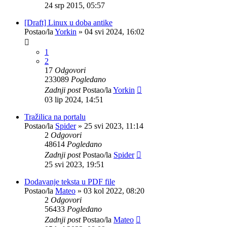
24 srp 2015, 05:57
[Draft] Linux u doba antike
Postao/la
Yorkin
»
04 svi 2024, 16:02
1
2
17
Odgovori
233089
Pogledano
Zadnji post
Postao/la
Yorkin
03 lip 2024, 14:51
Tražilica na portalu
Postao/la
Spider
»
25 svi 2023, 11:14
2
Odgovori
48614
Pogledano
Zadnji post
Postao/la
Spider
25 svi 2023, 19:51
Dodavanje teksta u PDF file
Postao/la
Mateo
»
03 kol 2022, 08:20
2
Odgovori
56433
Pogledano
Zadnji post
Postao/la
Mateo