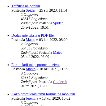
Tražilica na portalu
Postao/la
Spider
»
25 svi 2023, 11:14
2
Odgovori
48613
Pogledano
Zadnji post
Postao/la
Spider
25 svi 2023, 19:51
Dodavanje teksta u PDF file
Postao/la
Mateo
»
03 kol 2022, 08:20
2
Odgovori
56433
Pogledano
Zadnji post
Postao/la
Mateo
05 kol 2022, 08:09
Forum koji mi je promenio zivot
Postao/la
Micko
»
18 ožu 2021, 11:55
3
Odgovori
35384
Pogledano
Zadnji post
Postao/la
Cooleech
01 tra 2021, 15:06
Kako promijeniti temu foruma na mobitelu
Postao/la
Jeremija
»
13 kol 2020, 10:02
3
Odgovori