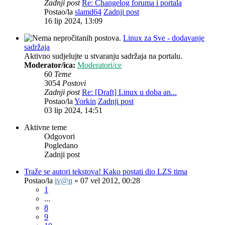
Zadnji post
Re: Changelog foruma i portala
Postao/la
slamd64
Zadnji post
16 lip 2024, 13:09
Linux za Sve - dodavanje
sadržaja
Aktivno sudjelujte u stvaranju sadržaja na portalu.
Moderator/ica:
Moderatori/ce
60
Teme
3054
Postovi
Zadnji post
Re: [Draft] Linux u doba an...
Postao/la
Yorkin
Zadnji post
03 lip 2024, 14:51
Aktivne teme
Odgovori
Pogledano
Zadnji post
Traže se autori tekstova! Kako postati dio LZS tima
Postao/la
iv@n
»
07 vel 2012, 00:28
1
...
8
9