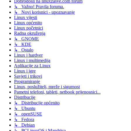
Dobrodošli na linuxzasve.com forum
↳ Važno! Pravila foruma.
↳ Novi korisnici - upoznavanje
Linux vijesti
Linux općenito
Linux početnici
Radna okruženja
↳ GNOME
↳ KDE
↳ Ostalo
Linux i hardver
Linux i multimedija
Aplikacije za Linux
Linux i igre
Savjeti i trikovi
Programiranje
Linux, poslužitelj, mreže i sigurnost
Pametni telefoni, tableti, netbook prijenosnici...
Distribucije
↳ Distribucije općenito
↳ Ubuntu
↳ openSUSE
↳ Fedora
↳ Debian
↳ PCLinuxOS i Mandriva