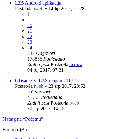
LZS Android aplikacija
Postao/la
iweb
»
14 lip 2012, 21:28
1
...
20
21
22
23
24
232
Odgovori
178855
Pogledano
Zadnji post
Postao/la
kepica
04 ruj 2017, 07:31
Glasanje za LZS majicu 2017.!
Postao/la
iweb
»
23 srp 2017, 23:52
3
Odgovori
41753
Pogledano
Zadnji post
Postao/la
iweb
30 srp 2017, 14:26
Natrag na “Početnu”
Forum(o)Bir