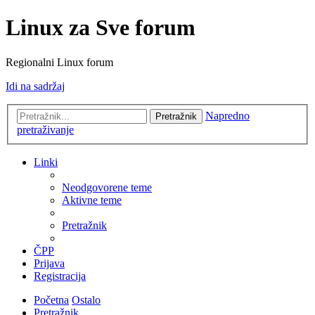
Linux za Sve forum
Regionalni Linux forum
Idi na sadržaj
Napredno
Pretražnik
pretraživanje
Linki
Neodgovorene teme
Aktivne teme
Pretražnik
ČPP
Prijava
Registracija
Početna
Ostalo
Pretražnik