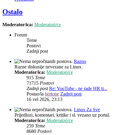
Ostalo
Moderator/ica:
Moderatori/ce
Forum
Teme
Postovi
Zadnji post
Razno
Razne diskusije nevezane za Linux.
Moderator/ica:
Moderatori/ce
915
Teme
71715
Postovi
Zadnji post
Re: YouTube - ne rade HR ti...
Postao/la
bertone
Zadnji post
16 vel 2026, 23:13
Linux Za Sve
Prijedlozi, komentari, kritike i sl. vezano uz portal.
Moderator/ica:
Moderatori/ce
259
Teme
8680
Postovi