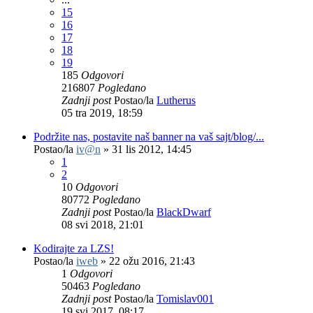
15
16
17
18
19
185
Odgovori
216807
Pogledano
Zadnji post
Postao/la
Lutherus
05 tra 2019, 18:59
Podržite nas, postavite naš banner na vaš sajt/blog/...
Postao/la
iv@n
»
31 lis 2012, 14:45
1
2
10
Odgovori
80772
Pogledano
Zadnji post
Postao/la
BlackDwarf
08 svi 2018, 21:01
Kodirajte za LZS!
Postao/la
iweb
»
22 ožu 2016, 21:43
1
Odgovori
50463
Pogledano
Zadnji post
Postao/la
Tomislav001
19 svi 2017, 08:17