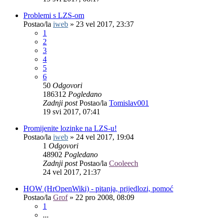
Problemi s LZS-om
Postao/la
iweb
»
23 vel 2017, 23:37
1
2
3
4
5
6
50
Odgovori
186312
Pogledano
Zadnji post
Postao/la
Tomislav001
19 svi 2017, 07:41
Promijenite lozinke na LZS-u!
Postao/la
iweb
»
24 vel 2017, 19:04
1
Odgovori
48902
Pogledano
Zadnji post
Postao/la
Cooleech
24 vel 2017, 21:37
HOW (HrOpenWiki) - pitanja, prijedlozi, pomoć
Postao/la
Grof
»
22 pro 2008, 08:09
1
...