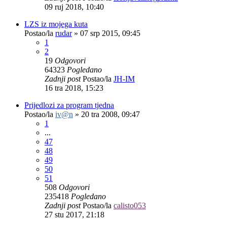
09 ruj 2018, 10:40
LZS iz mojega kuta
Postao/la
rudar
»
07 srp 2015, 09:45
1
2
19
Odgovori
64323
Pogledano
Zadnji post
Postao/la
JH-IM
16 tra 2018, 15:23
Prijedlozi za program tjedna
Postao/la
iv@n
»
20 tra 2008, 09:47
1
...
47
48
49
50
51
508
Odgovori
235418
Pogledano
Zadnji post
Postao/la
calisto053
27 stu 2017, 21:18