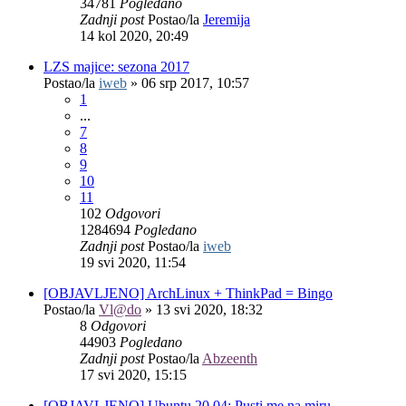
34781
Pogledano
Zadnji post
Postao/la
Jeremija
14 kol 2020, 20:49
LZS majice: sezona 2017
Postao/la
iweb
»
06 srp 2017, 10:57
1
...
7
8
9
10
11
102
Odgovori
1284694
Pogledano
Zadnji post
Postao/la
iweb
19 svi 2020, 11:54
[OBJAVLJENO] ArchLinux + ThinkPad = Bingo
Postao/la
Vl@do
»
13 svi 2020, 18:32
8
Odgovori
44903
Pogledano
Zadnji post
Postao/la
Abzeenth
17 svi 2020, 15:15
[OBJAVLJENO] Ubuntu 20.04: Pusti me na miru