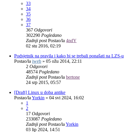
33
34
35
36
37
367
Odgovori
302290
Pogledano
Zadnji post
Postao/la
4ndY
02 stu 2016, 02:19
Podsjetnik na pravila i kako bi se trebali ponašati na LZS-u
Postao/la
iweb
»
05 ožu 2014, 22:11
2
Odgovori
48574
Pogledano
Zadnji post
Postao/la
bertone
24 srp 2015, 05:57
[Draft] Linux u doba antike
Postao/la
Yorkin
»
04 svi 2024, 16:02
1
2
17
Odgovori
233087
Pogledano
Zadnji post
Postao/la
Yorkin
03 lip 2024, 14:51