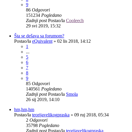
9
86
Odgovori
151234
Pogledano
Zadnji post
Postao/la
Cooleech
29 svi 2019, 15:32
Šta se dešava sa forumom?
Postao/la
eQuivalent
»
02 lis 2018, 14:12
1
...
5
6
7
8
9
85
Odgovori
140561
Pogledano
Zadnji post
Postao/la
Smola
26 sij 2019, 14:10
hm,hm,hm
Postao/la
teorijavelikogpraska
»
09 ruj 2018, 05:34
2
Odgovori
35798
Pogledano
Zadnji post
Postao/la
teorijavelikogpraska