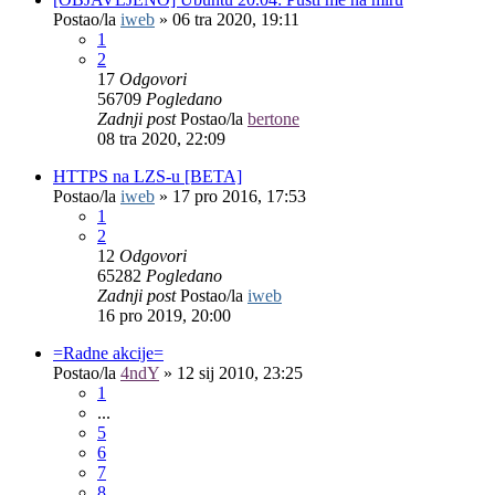
Postao/la
iweb
»
06 tra 2020, 19:11
1
2
17
Odgovori
56709
Pogledano
Zadnji post
Postao/la
bertone
08 tra 2020, 22:09
HTTPS na LZS-u [BETA]
Postao/la
iweb
»
17 pro 2016, 17:53
1
2
12
Odgovori
65282
Pogledano
Zadnji post
Postao/la
iweb
16 pro 2019, 20:00
=Radne akcije=
Postao/la
4ndY
»
12 sij 2010, 23:25
1
...
5
6
7
8