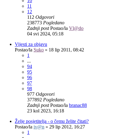
10
11
12
112
Odgovori
238773
Pogledano
Zadnji post
Postao/la
Vl@do
04 svi 2024, 05:18
Vijesti za objavu
Postao/la
Suko
»
18 lip 2011, 08:42
1
...
94
95
96
97
98
977
Odgovori
377892
Pogledano
Zadnji post
Postao/la
branac88
23 kol 2023, 16:18
Želje posjetitelja - o čemu želite čitati?
Postao/la
iv@n
»
29 lip 2012, 16:27
1
...