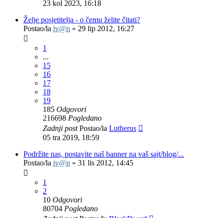
23 kol 2023, 16:18
Želje posjetitelja - o čemu želite čitati?
Postao/la
iv@n
»
29 lip 2012, 16:27
1
...
15
16
17
18
19
185
Odgovori
216698
Pogledano
Zadnji post
Postao/la
Lutherus
05 tra 2019, 18:59
Podržite nas, postavite naš banner na vaš sajt/blog/...
Postao/la
iv@n
»
31 lis 2012, 14:45
1
2
10
Odgovori
80704
Pogledano