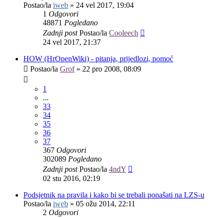
Postao/la
iweb
»
24 vel 2017, 19:04
1
Odgovori
48871
Pogledano
Zadnji post
Postao/la
Cooleech
24 vel 2017, 21:37
HOW (HrOpenWiki) - pitanja, prijedlozi, pomoć
Postao/la
Grof
»
22 pro 2008, 08:09
1
...
33
34
35
36
37
367
Odgovori
302089
Pogledano
Zadnji post
Postao/la
4ndY
02 stu 2016, 02:19
Podsjetnik na pravila i kako bi se trebali ponašati na LZS-u
Postao/la
iweb
»
05 ožu 2014, 22:11
2
Odgovori