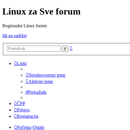
Linux za Sve forum
Regionalni Linux forum
Idi na sadržaj
Napredno
Pretražnik
pretraživanje
Linki
Neodgovorene teme
Aktivne teme
Pretražnik
ČPP
Prijava
Registracija
Početna
Ostalo