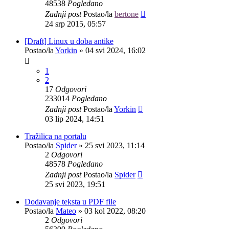
48538
Pogledano
Zadnji post
Postao/la
bertone
24 srp 2015, 05:57
[Draft] Linux u doba antike
Postao/la
Yorkin
»
04 svi 2024, 16:02
1
2
17
Odgovori
233014
Pogledano
Zadnji post
Postao/la
Yorkin
03 lip 2024, 14:51
Tražilica na portalu
Postao/la
Spider
»
25 svi 2023, 11:14
2
Odgovori
48578
Pogledano
Zadnji post
Postao/la
Spider
25 svi 2023, 19:51
Dodavanje teksta u PDF file
Postao/la
Mateo
»
03 kol 2022, 08:20
2
Odgovori