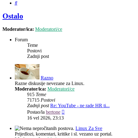
Pretražnik
Ostalo
Moderator/ica:
Moderatori/ce
Forum
Teme
Postovi
Zadnji post
Razno
Razne diskusije nevezane za Linux.
Moderator/ica:
Moderatori/ce
915
Teme
71715
Postovi
Zadnji post
Re: YouTube - ne rade HR ti...
Zadnji
Postao/la
bertone
post
16 vel 2026, 23:13
Linux Za Sve
Prijedlozi, komentari, kritike i sl. vezano uz portal.