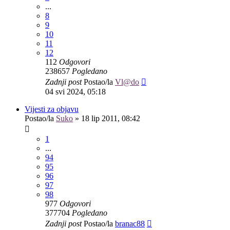
...
8
9
10
11
12
112
Odgovori
238657
Pogledano
Zadnji post
Postao/la
Vl@do
04 svi 2024, 05:18
Vijesti za objavu
Postao/la
Suko
»
18 lip 2011, 08:42
1
...
94
95
96
97
98
977
Odgovori
377704
Pogledano
Zadnji post
Postao/la
branac88