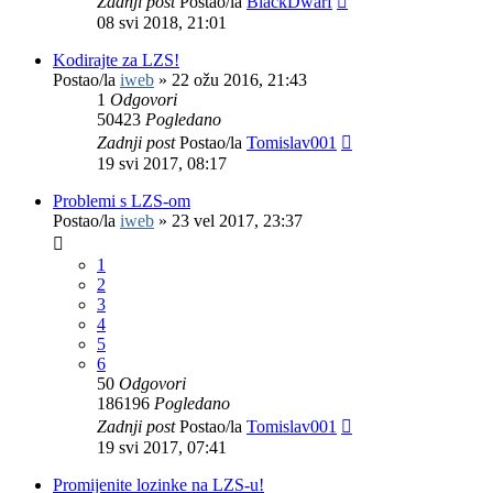
Zadnji post
Postao/la
BlackDwarf
08 svi 2018, 21:01
Kodirajte za LZS!
Postao/la
iweb
»
22 ožu 2016, 21:43
1
Odgovori
50423
Pogledano
Zadnji post
Postao/la
Tomislav001
19 svi 2017, 08:17
Problemi s LZS-om
Postao/la
iweb
»
23 vel 2017, 23:37
1
2
3
4
5
6
50
Odgovori
186196
Pogledano
Zadnji post
Postao/la
Tomislav001
19 svi 2017, 07:41
Promijenite lozinke na LZS-u!