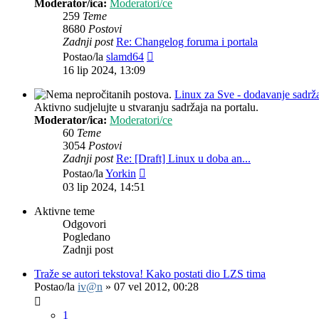
Moderator/ica:
Moderatori/ce
259
Teme
8680
Postovi
Zadnji post
Re: Changelog foruma i portala
Zadnji
Postao/la
slamd64
post
16 lip 2024, 13:09
Linux za Sve - dodavanje sadrž
Aktivno sudjelujte u stvaranju sadržaja na portalu.
Moderator/ica:
Moderatori/ce
60
Teme
3054
Postovi
Zadnji post
Re: [Draft] Linux u doba an...
Zadnji
Postao/la
Yorkin
post
03 lip 2024, 14:51
Aktivne teme
Odgovori
Pogledano
Zadnji post
Traže se autori tekstova! Kako postati dio LZS tima
Postao/la
iv@n
»
07 vel 2012, 00:28
1