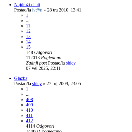
Najdraži citati
Postao/la
iv@n
»
28 tra 2010, 13:41
1
...
11
12
13
14
15
148
Odgovori
112013
Pogledano
Zadnji post
Postao/la
shicy
07 vel 2025, 22:11
Glazba
Postao/la
shicy
»
27 ruj 2009, 23:05
1
...
408
409
410
411
412
4114
Odgovori
744002
Pogledano