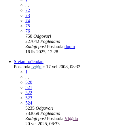
...
72
73
74
75
76
750
Odgovori
227042
Pogledano
Zadnji post
Postao/la
dupin
16 lis 2025, 12:28
Sretan rođendan
Postao/la
iv@n
»
17 vel 2008, 08:32
1
...
520
521
522
523
524
5235
Odgovori
733059
Pogledano
Zadnji post
Postao/la
Vl@do
20 vel 2025, 06:33