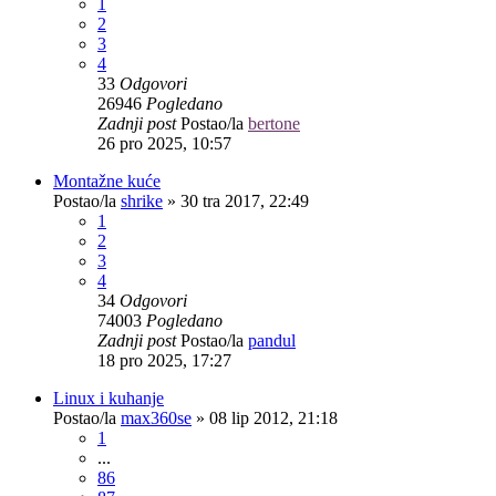
1
2
3
4
33
Odgovori
26946
Pogledano
Zadnji post
Postao/la
bertone
26 pro 2025, 10:57
Montažne kuće
Postao/la
shrike
»
30 tra 2017, 22:49
1
2
3
4
34
Odgovori
74003
Pogledano
Zadnji post
Postao/la
pandul
18 pro 2025, 17:27
Linux i kuhanje
Postao/la
max360se
»
08 lip 2012, 21:18
1
...
86