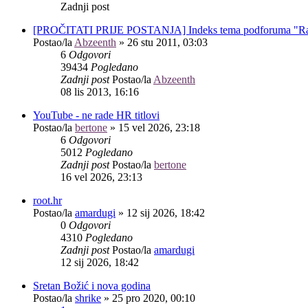
Zadnji post
[PROČITATI PRIJE POSTANJA] Indeks tema podforuma "R
Postao/la
Abzeenth
»
26 stu 2011, 03:03
6
Odgovori
39434
Pogledano
Zadnji post
Postao/la
Abzeenth
08 lis 2013, 16:16
YouTube - ne rade HR titlovi
Postao/la
bertone
»
15 vel 2026, 23:18
6
Odgovori
5012
Pogledano
Zadnji post
Postao/la
bertone
16 vel 2026, 23:13
root.hr
Postao/la
amardugi
»
12 sij 2026, 18:42
0
Odgovori
4310
Pogledano
Zadnji post
Postao/la
amardugi
12 sij 2026, 18:42
Sretan Božić i nova godina
Postao/la
shrike
»
25 pro 2020, 00:10