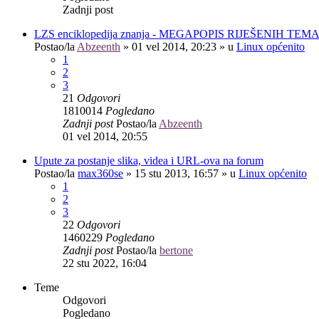
Zadnji post
LZS enciklopedija znanja - MEGAPOPIS RIJEŠENIH TEM
Postao/la
Abzeenth
»
01 vel 2014, 20:23
» u
Linux općenito
1
2
3
21
Odgovori
1810014
Pogledano
Zadnji post
Postao/la
Abzeenth
01 vel 2014, 20:55
Upute za postanje slika, videa i URL-ova na forum
Postao/la
max360se
»
15 stu 2013, 16:57
» u
Linux općenito
1
2
3
22
Odgovori
1460229
Pogledano
Zadnji post
Postao/la
bertone
22 stu 2022, 16:04
Teme
Odgovori
Pogledano