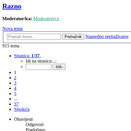
Razno
Moderator/ica:
Moderatori/ce
Nova tema
Napredno pretraživanje
Pretražnik
915 tema
Stranica:
1
/
37
.
Idi na stranicu...:
1
2
3
4
5
...
37
Sljedeća
Obavijesti
Odgovori
Pogledano