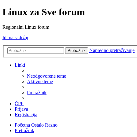
Linux za Sve forum
Regionalni Linux forum
Idi na sadržaj
Napredno pretraživanje
Pretražnik
Linki
Neodgovorene teme
Aktivne teme
Pretražnik
ČPP
Prijava
Registracija
Početna
Ostalo
Razno
Pretražnik