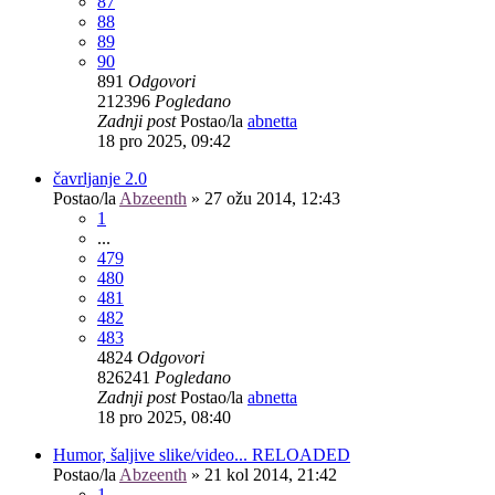
87
88
89
90
891
Odgovori
212396
Pogledano
Zadnji post
Postao/la
abnetta
18 pro 2025, 09:42
čavrljanje 2.0
Postao/la
Abzeenth
»
27 ožu 2014, 12:43
1
...
479
480
481
482
483
4824
Odgovori
826241
Pogledano
Zadnji post
Postao/la
abnetta
18 pro 2025, 08:40
Humor, šaljive slike/video... RELOADED
Postao/la
Abzeenth
»
21 kol 2014, 21:42
1