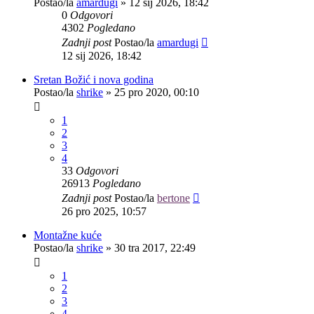
Postao/la
amardugi
»
12 sij 2026, 18:42
0
Odgovori
4302
Pogledano
Zadnji post
Postao/la
amardugi
12 sij 2026, 18:42
Sretan Božić i nova godina
Postao/la
shrike
»
25 pro 2020, 00:10
1
2
3
4
33
Odgovori
26913
Pogledano
Zadnji post
Postao/la
bertone
26 pro 2025, 10:57
Montažne kuće
Postao/la
shrike
»
30 tra 2017, 22:49
1
2
3
4