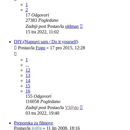
1
2
17
Odgovori
27383
Pogledano
Zadnji post
Postao/la
oldman
15 tra 2022, 11:02
DIY-(Napravi sam / Do it yourself)
Postao/la
Fugu
»
17 pro 2015, 12:28
1
...
12
13
14
15
16
155
Odgovori
116058
Pogledano
Zadnji post
Postao/la
Vl@do
03 tra 2022, 19:40
Preporuka za filmove
Postao/la
iv@n
»
11 lip 2008, 18:16