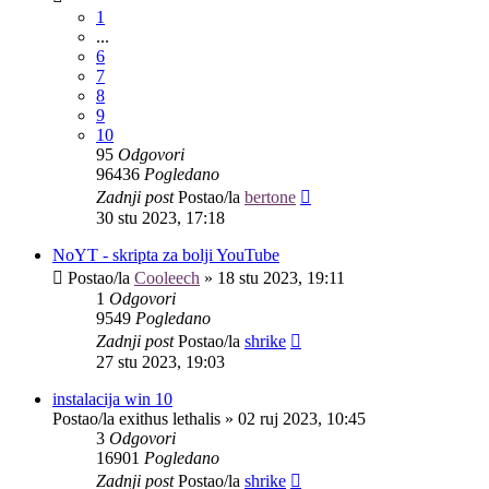
1
...
6
7
8
9
10
95
Odgovori
96436
Pogledano
Zadnji post
Postao/la
bertone
30 stu 2023, 17:18
NoYT - skripta za bolji YouTube
Postao/la
Cooleech
»
18 stu 2023, 19:11
1
Odgovori
9549
Pogledano
Zadnji post
Postao/la
shrike
27 stu 2023, 19:03
instalacija win 10
Postao/la
exithus lethalis
»
02 ruj 2023, 10:45
3
Odgovori
16901
Pogledano
Zadnji post
Postao/la
shrike