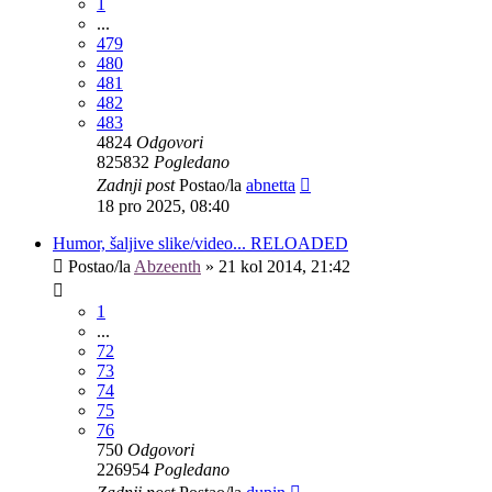
1
...
479
480
481
482
483
4824
Odgovori
825832
Pogledano
Zadnji post
Postao/la
abnetta
18 pro 2025, 08:40
Humor, šaljive slike/video... RELOADED
Postao/la
Abzeenth
»
21 kol 2014, 21:42
1
...
72
73
74
75
76
750
Odgovori
226954
Pogledano