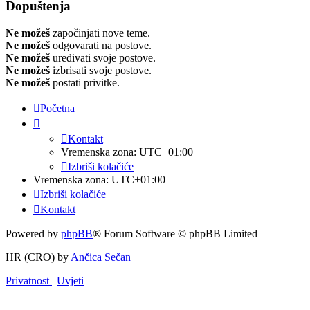
Dopuštenja
Ne možeš
započinjati nove teme.
Ne možeš
odgovarati na postove.
Ne možeš
uređivati svoje postove.
Ne možeš
izbrisati svoje postove.
Ne možeš
postati privitke.
Početna
Kontakt
Vremenska zona:
UTC+01:00
Izbriši kolačiće
Vremenska zona:
UTC+01:00
Izbriši kolačiće
Kontakt
Powered by
phpBB
® Forum Software © phpBB Limited
HR (CRO) by
Ančica Sečan
Privatnost
|
Uvjeti