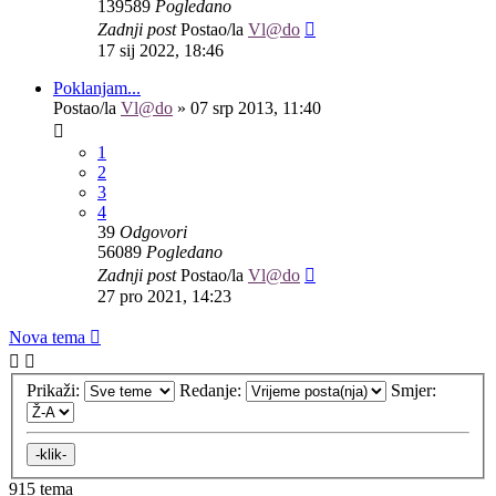
139589
Pogledano
Zadnji post
Postao/la
Vl@do
17 sij 2022, 18:46
Poklanjam...
Postao/la
Vl@do
»
07 srp 2013, 11:40
1
2
3
4
39
Odgovori
56089
Pogledano
Zadnji post
Postao/la
Vl@do
27 pro 2021, 14:23
Nova tema
Prikaži:
Redanje:
Smjer:
915 tema