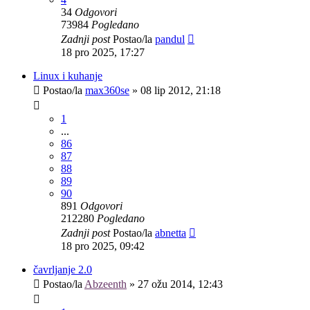
34
Odgovori
73984
Pogledano
Zadnji post
Postao/la
pandul
18 pro 2025, 17:27
Linux i kuhanje
Postao/la
max360se
»
08 lip 2012, 21:18
1
...
86
87
88
89
90
891
Odgovori
212280
Pogledano
Zadnji post
Postao/la
abnetta
18 pro 2025, 09:42
čavrljanje 2.0
Postao/la
Abzeenth
»
27 ožu 2014, 12:43