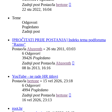
Zadnji post
Postao/la
bertone
22 stu 2022, 16:04
Teme
Odgovori
Pogledano
Zadnji post
[PROČITATI PRIJE POSTANJA] Indeks tema podforuma
"Razno"
Postao/la
Abzeenth
»
26 stu 2011, 03:03
6
Odgovori
39426
Pogledano
Zadnji post
Postao/la
Abzeenth
08 lis 2013, 16:16
YouTube - ne rade HR titlovi
Postao/la
bertone
»
15 vel 2026, 23:18
6
Odgovori
4994
Pogledano
Zadnji post
Postao/la
bertone
16 vel 2026, 23:13
root.hr