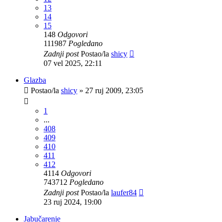
13
14
15
148
Odgovori
111987
Pogledano
Zadnji post
Postao/la
shicy
07 vel 2025, 22:11
Glazba
Postao/la
shicy
»
27 ruj 2009, 23:05
1
...
408
409
410
411
412
4114
Odgovori
743712
Pogledano
Zadnji post
Postao/la
laufer84
23 ruj 2024, 19:00
Jabučarenje