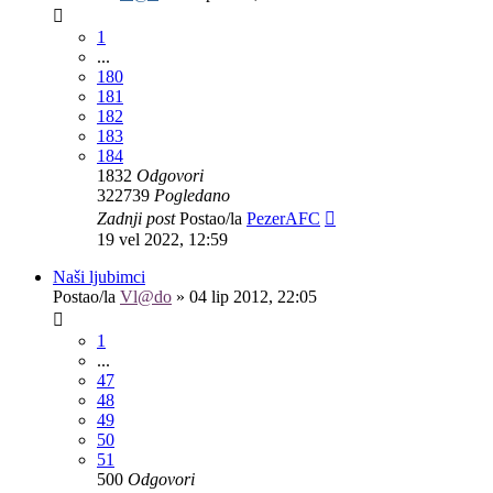
1
...
180
181
182
183
184
1832
Odgovori
322739
Pogledano
Zadnji post
Postao/la
PezerAFC
19 vel 2022, 12:59
Naši ljubimci
Postao/la
Vl@do
»
04 lip 2012, 22:05
1
...
47
48
49
50
51
500
Odgovori