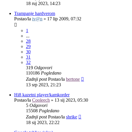
18 ruj 2023, 14:23
Trampanje hardverom
Postao/la
iv@n
»
17 lip 2009, 07:32
1
...
28
29
30
31
32
319
Odgovori
110186
Pogledano
Zadnji post
Postao/la
bertone
13 srp 2023, 21:23
Hi8 kazetni player/kamkorder
Postao/la
Cooleech
»
13 sij 2023, 05:30
5
Odgovori
15508
Pogledano
Zadnji post
Postao/la
shrike
18 sij 2023, 22:22