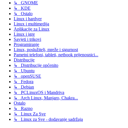
↳ GNOME
↳ KDE
↳ Ostalo
Linux i hardver
Linux i multimedija
Aplikacije za Linux
Linux i igre
Savjeti i trikovi
Programiranje
Linux, poslužitelj, mreže i sigurnost
Pametni telefoni, tableti, netbook prijenosnici...
Distribucije
↳ Distribucije općenito
↳ Ubuntu
↳ openSUSE
↳ Fedora
↳ Debian
↳ PCLinuxOS i Mandriva
↳ Arch Linux, Manjaro, Chakra...
Ostalo
↳ Razno
↳ Linux Za Sve
↳ Linux za Sve - dodavanje sadržaja