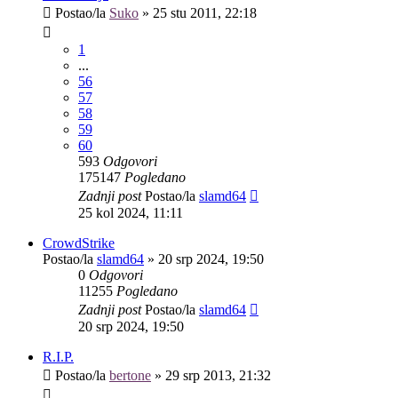
Postao/la
Suko
»
25 stu 2011, 22:18
1
...
56
57
58
59
60
593
Odgovori
175147
Pogledano
Zadnji post
Postao/la
slamd64
25 kol 2024, 11:11
CrowdStrike
Postao/la
slamd64
»
20 srp 2024, 19:50
0
Odgovori
11255
Pogledano
Zadnji post
Postao/la
slamd64
20 srp 2024, 19:50
R.I.P.
Postao/la
bertone
»
29 srp 2013, 21:32