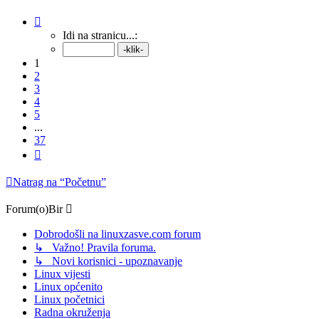
Stranica:
1
/
37
.
Idi na stranicu...:
1
2
3
4
5
...
37
Sljedeća
Natrag na “Početnu”
Forum(o)Bir
Dobrodošli na linuxzasve.com forum
↳ Važno! Pravila foruma.
↳ Novi korisnici - upoznavanje
Linux vijesti
Linux općenito
Linux početnici
Radna okruženja