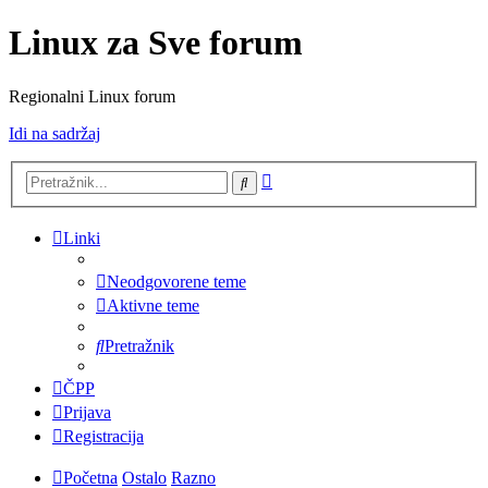
Linux za Sve forum
Regionalni Linux forum
Idi na sadržaj
Napredno
Pretražnik
pretraživanje
Linki
Neodgovorene teme
Aktivne teme
Pretražnik
ČPP
Prijava
Registracija
Početna
Ostalo
Razno