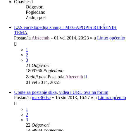
Obavijesti
Odgovori
Pogledano
Zadnji post
LZS enciklopedija znanja - MEGAPOPIS RIJEŠENIH
TEMA
Postao/la
Abzeenth
»
01 vel 2014, 20:23
» u
Linux općenito
1
2
3
21
Odgovori
1809766
Pogledano
Zadnji post
Postao/la
Abzeenth
01 vel 2014, 20:55
Upute za postanje slika, videa i URL-ova na forum
Postao/la
max360se
»
15 stu 2013, 16:57
» u
Linux općenito
1
2
3
22
Odgovori
1459984
Pogledano