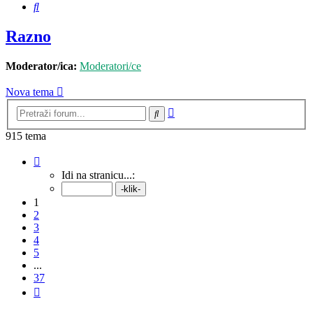
Pretražnik
Razno
Moderator/ica:
Moderatori/ce
Nova tema
Napredno
Pretražnik
pretraživanje
915 tema
Stranica:
1
/
37
.
Idi na stranicu...:
1
2
3
4
5
...
37
Sljedeća