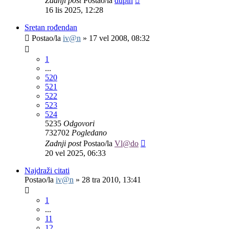
Zadnji post
Postao/la
dupin
16 lis 2025, 12:28
Sretan rođendan
Postao/la
iv@n
»
17 vel 2008, 08:32
1
...
520
521
522
523
524
5235
Odgovori
732702
Pogledano
Zadnji post
Postao/la
Vl@do
20 vel 2025, 06:33
Najdraži citati
Postao/la
iv@n
»
28 tra 2010, 13:41
1
...
11
12