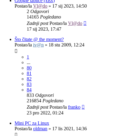
Google tablice (xlsx)
Postao/la
Vl@do
»
17 sij 2023, 14:50
2
Odgovori
14165
Pogledano
Zadnji post
Postao/la
Vl@do
17 sij 2023, 17:47
Što čitate @ the moment?
Postao/la
iv@n
»
18 stu 2009, 12:24
1
...
80
81
82
83
84
833
Odgovori
216854
Pogledano
Zadnji post
Postao/la
franko
23 pro 2022, 01:24
Mini PC za Linux
Postao/la
oldman
»
17 lis 2021, 14:36