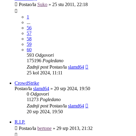
Postao/la
Suko
»
25 stu 2011, 22:18
1
...
56
57
58
59
60
593
Odgovori
175196
Pogledano
Zadnji post
Postao/la
slamd64
25 kol 2024, 11:11
CrowdStrike
Postao/la
slamd64
»
20 srp 2024, 19:50
0
Odgovori
11273
Pogledano
Zadnji post
Postao/la
slamd64
20 srp 2024, 19:50
R.I.P.
Postao/la
bertone
»
29 srp 2013, 21:32