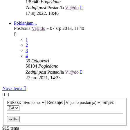
139640
Pogledano
Zadnji post
Postao/la
Vl@do
17 sij 2022, 18:46
Poklanjam...
Postao/la
Vl@do
»
07 srp 2013, 11:40
1
2
3
4
39
Odgovori
56104
Pogledano
Zadnji post
Postao/la
Vl@do
27 pro 2021, 14:23
Nova tema
Prikaži:
Redanje:
Smjer:
915 tema