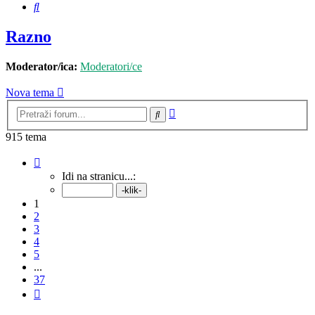
Pretražnik
Razno
Moderator/ica:
Moderatori/ce
Nova tema
Napredno
Pretražnik
pretraživanje
915 tema
Stranica:
1
/
37
.
Idi na stranicu...:
1
2
3
4
5
...
37
Sljedeća