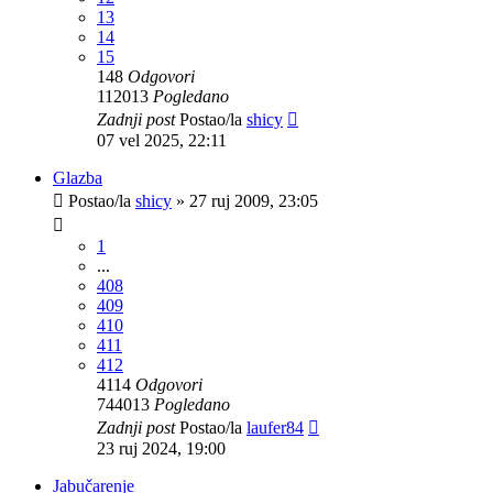
13
14
15
148
Odgovori
112013
Pogledano
Zadnji post
Postao/la
shicy
07 vel 2025, 22:11
Glazba
Postao/la
shicy
»
27 ruj 2009, 23:05
1
...
408
409
410
411
412
4114
Odgovori
744013
Pogledano
Zadnji post
Postao/la
laufer84
23 ruj 2024, 19:00
Jabučarenje