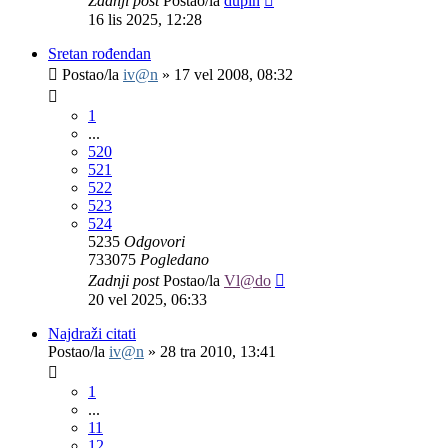
Zadnji post
Postao/la
dupin
16 lis 2025, 12:28
Sretan rođendan
Postao/la
iv@n
»
17 vel 2008, 08:32
1
...
520
521
522
523
524
5235
Odgovori
733075
Pogledano
Zadnji post
Postao/la
Vl@do
20 vel 2025, 06:33
Najdraži citati
Postao/la
iv@n
»
28 tra 2010, 13:41
1
...
11
12