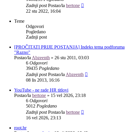
Zadnji post
Postao/la
bertone
22 stu 2022, 16:04
Teme
Odgovori
Pogledano
Zadnji post
[PROČITATI PRIJE POSTANJA] Indeks tema podforuma
"Razno"
Postao/la
Abzeenth
»
26 stu 2011, 03:03
6
Odgovori
39435
Pogledano
Zadnji post
Postao/la
Abzeenth
08 lis 2013, 16:16
YouTube - ne rade HR titlovi
Postao/la
bertone
»
15 vel 2026, 23:18
6
Odgovori
5012
Pogledano
Zadnji post
Postao/la
bertone
16 vel 2026, 23:13
root.hr