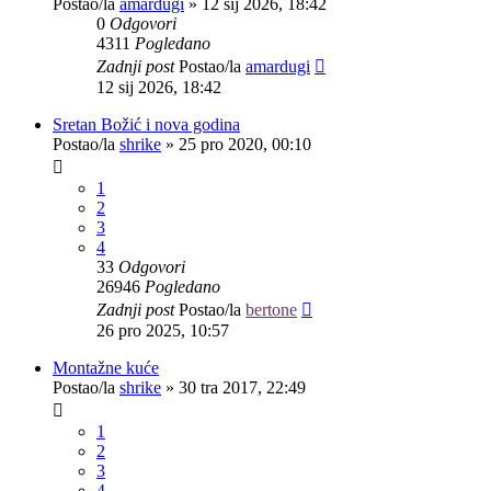
Postao/la
amardugi
»
12 sij 2026, 18:42
0
Odgovori
4311
Pogledano
Zadnji post
Postao/la
amardugi
12 sij 2026, 18:42
Sretan Božić i nova godina
Postao/la
shrike
»
25 pro 2020, 00:10
1
2
3
4
33
Odgovori
26946
Pogledano
Zadnji post
Postao/la
bertone
26 pro 2025, 10:57
Montažne kuće
Postao/la
shrike
»
30 tra 2017, 22:49
1
2
3
4