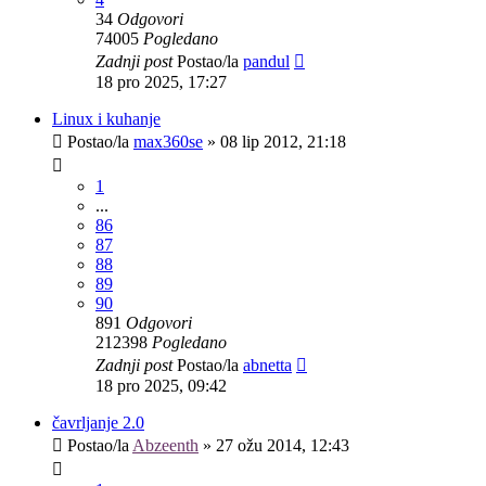
34
Odgovori
74005
Pogledano
Zadnji post
Postao/la
pandul
18 pro 2025, 17:27
Linux i kuhanje
Postao/la
max360se
»
08 lip 2012, 21:18
1
...
86
87
88
89
90
891
Odgovori
212398
Pogledano
Zadnji post
Postao/la
abnetta
18 pro 2025, 09:42
čavrljanje 2.0
Postao/la
Abzeenth
»
27 ožu 2014, 12:43