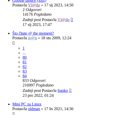
Google tablice (xlsx)
Postao/la
Vl@do
»
17 sij 2023, 14:50
2
Odgovori
14176
Pogledano
Zadnji post
Postao/la
Vl@do
17 sij 2023, 17:47
Što čitate @ the moment?
Postao/la
iv@n
»
18 stu 2009, 12:24
1
...
80
81
82
83
84
833
Odgovori
216997
Pogledano
Zadnji post
Postao/la
franko
23 pro 2022, 01:24
Mini PC za Linux
Postao/la
oldman
»
17 lis 2021, 14:36