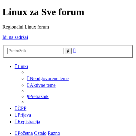
Linux za Sve forum
Regionalni Linux forum
Idi na sadržaj
Napredno
Pretražnik
pretraživanje
Linki
Neodgovorene teme
Aktivne teme
Pretražnik
ČPP
Prijava
Registracija
Početna
Ostalo
Razno