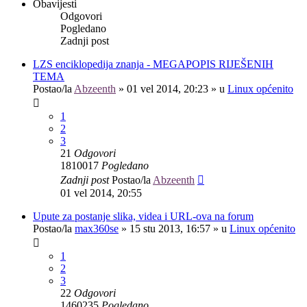
Obavijesti
Odgovori
Pogledano
Zadnji post
LZS enciklopedija znanja - MEGAPOPIS RIJEŠENIH
TEMA
Postao/la
Abzeenth
»
01 vel 2014, 20:23
» u
Linux općenito
1
2
3
21
Odgovori
1810017
Pogledano
Zadnji post
Postao/la
Abzeenth
01 vel 2014, 20:55
Upute za postanje slika, videa i URL-ova na forum
Postao/la
max360se
»
15 stu 2013, 16:57
» u
Linux općenito
1
2
3
22
Odgovori
1460235
Pogledano