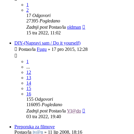
1
2
17
Odgovori
27395
Pogledano
Zadnji post
Postao/la
oldman
15 tra 2022, 11:02
DIY-(Napravi sam / Do it yourself)
Postao/la
Fugu
»
17 pro 2015, 12:28
1
...
12
13
14
15
16
155
Odgovori
116095
Pogledano
Zadnji post
Postao/la
Vl@do
03 tra 2022, 19:40
Preporuka za filmove
Postao/la
iv@n
»
11 lip 2008, 18:16