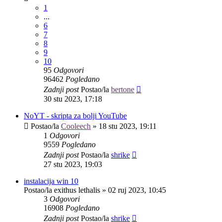
1
...
6
7
8
9
10
95
Odgovori
96462
Pogledano
Zadnji post
Postao/la
bertone
30 stu 2023, 17:18
NoYT - skripta za bolji YouTube
Postao/la
Cooleech
»
18 stu 2023, 19:11
1
Odgovori
9559
Pogledano
Zadnji post
Postao/la
shrike
27 stu 2023, 19:03
instalacija win 10
Postao/la
exithus lethalis
»
02 ruj 2023, 10:45
3
Odgovori
16908
Pogledano
Zadnji post
Postao/la
shrike