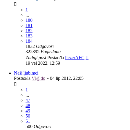
1
...
180
181
182
183
184
1832
Odgovori
322895
Pogledano
Zadnji post
Postao/la
PezerAFC
19 vel 2022, 12:59
Naši ljubimci
Postao/la
Vl@do
»
04 lip 2012, 22:05
1
...
47
48
49
50
51
500
Odgovori