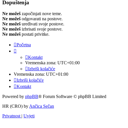
Dopuštenja
Ne možeš
započinjati nove teme.
Ne možeš
odgovarati na postove.
Ne možeš
uređivati svoje postove.
Ne možeš
izbrisati svoje postove.
Ne možeš
postati privitke.
Početna
Kontakt
Vremenska zona:
UTC+01:00
Izbriši kolačiće
Vremenska zona:
UTC+01:00
Izbriši kolačiće
Kontakt
Powered by
phpBB
® Forum Software © phpBB Limited
HR (CRO) by
Ančica Sečan
Privatnost
|
Uvjeti