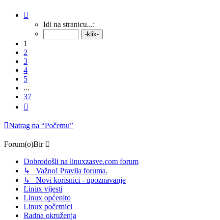
Stranica:
1
/
37
.
Idi na stranicu...:
1
2
3
4
5
...
37
Sljedeća
Natrag na “Početnu”
Forum(o)Bir
Dobrodošli na linuxzasve.com forum
↳ Važno! Pravila foruma.
↳ Novi korisnici - upoznavanje
Linux vijesti
Linux općenito
Linux početnici
Radna okruženja