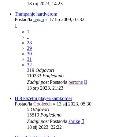
18 ruj 2023, 14:23
Trampanje hardverom
Postao/la
iv@n
»
17 lip 2009, 07:32
1
...
28
29
30
31
32
319
Odgovori
110233
Pogledano
Zadnji post
Postao/la
bertone
13 srp 2023, 21:23
Hi8 kazetni player/kamkorder
Postao/la
Cooleech
»
13 sij 2023, 05:30
5
Odgovori
15519
Pogledano
Zadnji post
Postao/la
shrike
18 sij 2023, 22:22