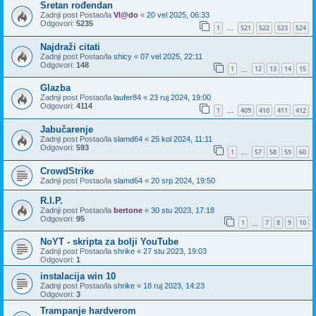
Sretan rođendan
Zadnji post Postao/la
Vl@do
«
20 vel 2025, 06:33
Odgovori:
5235
1
521
522
523
524
...
Najdraži citati
Zadnji post Postao/la
shicy
«
07 vel 2025, 22:11
Odgovori:
148
1
12
13
14
15
...
Glazba
Zadnji post Postao/la
laufer84
«
23 ruj 2024, 19:00
Odgovori:
4114
1
409
410
411
412
...
Jabučarenje
Zadnji post Postao/la
slamd64
«
25 kol 2024, 11:11
Odgovori:
593
1
57
58
59
60
...
CrowdStrike
Zadnji post Postao/la
slamd64
«
20 srp 2024, 19:50
R.I.P.
Zadnji post Postao/la
bertone
«
30 stu 2023, 17:18
Odgovori:
95
1
7
8
9
10
...
NoYT - skripta za bolji YouTube
Zadnji post Postao/la
shrike
«
27 stu 2023, 19:03
Odgovori:
1
instalacija win 10
Zadnji post Postao/la
shrike
«
18 ruj 2023, 14:23
Odgovori:
3
Trampanje hardverom