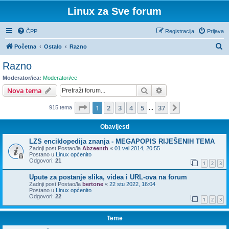
Linux za Sve forum
ČPP
Registracija
Prijava
P
Početna
Ostalo
Razno
r
Razno
e
Moderator/ica:
Moderatori/ce
t
Pretražnik
Napredno pretraživ
Nova tema
r
Stranica:
1
/
37
.
1
2
3
4
5
37
Sljedeća
915 tema
a
...
ž
Obavijesti
n
LZS enciklopedija znanja - MEGAPOPIS RIJEŠENIH TEMA
i
Zadnji post Postao/la
Abzeenth
«
01 vel 2014, 20:55
Postano u
Linux općenito
k
Odgovori:
21
1
2
3
Upute za postanje slika, videa i URL-ova na forum
Zadnji post Postao/la
bertone
«
22 stu 2022, 16:04
Postano u
Linux općenito
Odgovori:
22
1
2
3
Teme