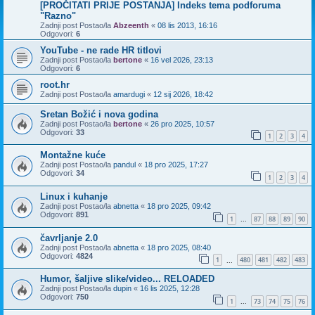
[PROČITATI PRIJE POSTANJA] Indeks tema podforuma
"Razno"
Zadnji post Postao/la
Abzeenth
«
08 lis 2013, 16:16
Odgovori:
6
YouTube - ne rade HR titlovi
Zadnji post Postao/la
bertone
«
16 vel 2026, 23:13
Odgovori:
6
root.hr
Zadnji post Postao/la
amardugi
«
12 sij 2026, 18:42
Sretan Božić i nova godina
Zadnji post Postao/la
bertone
«
26 pro 2025, 10:57
Odgovori:
33
1
2
3
4
Montažne kuće
Zadnji post Postao/la
pandul
«
18 pro 2025, 17:27
Odgovori:
34
1
2
3
4
Linux i kuhanje
Zadnji post Postao/la
abnetta
«
18 pro 2025, 09:42
Odgovori:
891
1
87
88
89
90
...
čavrljanje 2.0
Zadnji post Postao/la
abnetta
«
18 pro 2025, 08:40
Odgovori:
4824
1
480
481
482
483
...
Humor, šaljive slike/video... RELOADED
Zadnji post Postao/la
dupin
«
16 lis 2025, 12:28
Odgovori:
750
1
73
74
75
76
...