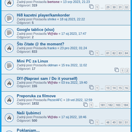
Zadnji post Postao/la
bertone
«
13 srp 2023, 21:23
Odgovori:
319
1
29
30
31
32
...
Hi8 kazetni player/kamkorder
Zadnji post Postao/la
shrike
«
18 sij 2023, 22:22
Odgovori:
5
Google tablice (xlsx)
Zadnji post Postao/la
Vl@do
«
17 sij 2023, 17:47
Odgovori:
2
Što čitate @ the moment?
Zadnji post Postao/la
franko
«
23 pro 2022, 01:24
Odgovori:
833
1
81
82
83
84
...
Mini PC za Linux
Zadnji post Postao/la
oldman
«
15 tra 2022, 11:02
Odgovori:
17
1
2
DIY-(Napravi sam / Do it yourself)
Zadnji post Postao/la
Vl@do
«
03 tra 2022, 19:40
Odgovori:
155
1
13
14
15
16
...
Preporuka za filmove
Zadnji post Postao/la
PezerAFC
«
19 vel 2022, 12:59
Odgovori:
1832
1
181
182
183
184
...
Naši ljubimci
Zadnji post Postao/la
Vl@do
«
17 sij 2022, 18:46
Odgovori:
500
1
48
49
50
51
...
Poklanjam...