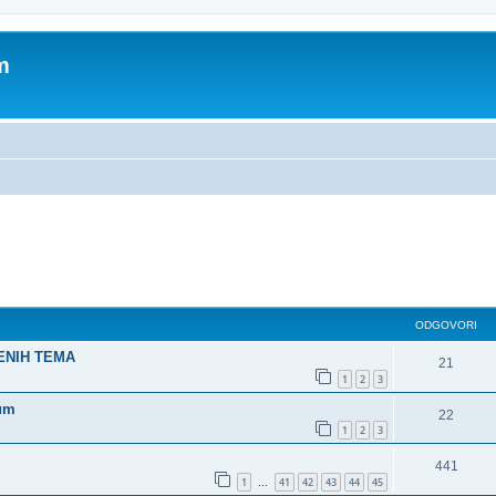
m
dno pretraživanje
ODGOVORI
ŠENIH TEMA
21
1
2
3
rum
22
1
2
3
441
1
41
42
43
44
45
...