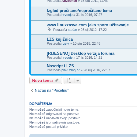
Postao/la
Abzeenth
»
16 stu 2011, 11:43
Izgled pročitano/nepročitano tema
Postao/la
hrvooje
»
31 lis 2016, 07:27
www.linuxzasve.com jako sporo učitavanje
Postao/la
stefan
»
26 sij 2012, 17:22
LZS knjižnica
Postao/la
rusty
»
10 stu 2015, 22:48
[RIJEŠENO] Desktop verzija foruma
Postao/la
hrvooje
»
17 lis 2016, 14:21
Noscript i LZS...
Postao/la
plavi zmaj77
»
28 ruj 2016, 22:57
Nova tema
Natrag na “Početnu”
DOPUŠTENJA
Ne možeš
započinjati nove teme.
Ne možeš
odgovarati na postove.
Ne možeš
uređivati svoje postove.
Ne možeš
izbrisati svoje postove.
Ne možeš
postati privitke.