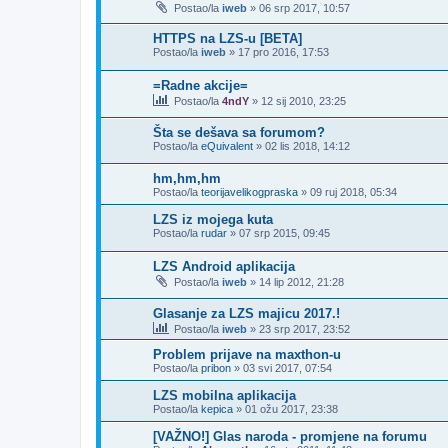
Postao/la
iweb
»
06 srp 2017, 10:57
HTTPS na LZS-u [BETA]
Postao/la
iweb
»
17 pro 2016, 17:53
=Radne akcije=
Postao/la
4ndY
»
12 sij 2010, 23:25
Šta se dešava sa forumom?
Postao/la
eQuivalent
»
02 lis 2018, 14:12
hm,hm,hm
Postao/la
teorijavelikogpraska
»
09 ruj 2018, 05:34
LZS iz mojega kuta
Postao/la
rudar
»
07 srp 2015, 09:45
LZS Android aplikacija
Postao/la
iweb
»
14 lip 2012, 21:28
Glasanje za LZS majicu 2017.!
Postao/la
iweb
»
23 srp 2017, 23:52
Problem prijave na maxthon-u
Postao/la
pribon
»
03 svi 2017, 07:54
LZS mobilna aplikacija
Postao/la
kepica
»
01 ožu 2017, 23:38
[VAŽNO!] Glas naroda - promjene na forumu