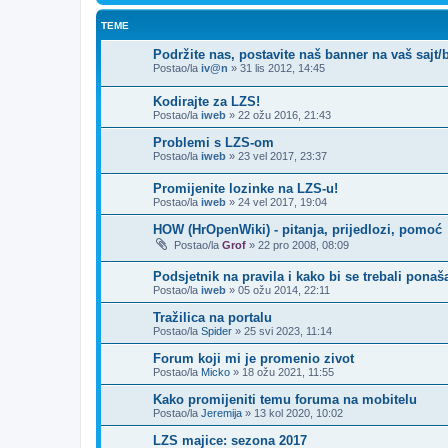
TEME
Podržite nas, postavite naš banner na vaš sajt/b
Postao/la
iv@n
»
31 lis 2012, 14:45
Kodirajte za LZS!
Postao/la
iweb
»
22 ožu 2016, 21:43
Problemi s LZS-om
Postao/la
iweb
»
23 vel 2017, 23:37
Promijenite lozinke na LZS-u!
Postao/la
iweb
»
24 vel 2017, 19:04
HOW (HrOpenWiki) - pitanja, prijedlozi, pomoć
Postao/la
Grof
»
22 pro 2008, 08:09
Podsjetnik na pravila i kako bi se trebali ponaš
Postao/la
iweb
»
05 ožu 2014, 22:11
Tražilica na portalu
Postao/la
Spider
»
25 svi 2023, 11:14
Forum koji mi je promenio zivot
Postao/la
Micko
»
18 ožu 2021, 11:55
Kako promijeniti temu foruma na mobitelu
Postao/la
Jeremija
»
13 kol 2020, 10:02
LZS majice: sezona 2017