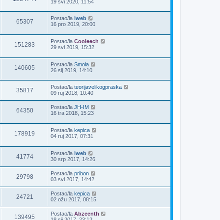
19 svi 2020, 11:54
Postao/la
iweb
65307
16 pro 2019, 20:00
Postao/la
Cooleech
151283
29 svi 2019, 15:32
Postao/la
Smola
140605
26 sij 2019, 14:10
Postao/la
teorijavelikogpraska
35817
09 ruj 2018, 10:40
Postao/la
JH-IM
64350
16 tra 2018, 15:23
Postao/la
kepica
178919
04 ruj 2017, 07:31
Postao/la
iweb
41774
30 srp 2017, 14:26
Postao/la
pribon
29798
03 svi 2017, 14:42
Postao/la
kepica
24721
02 ožu 2017, 08:15
Postao/la
Abzeenth
139495
18 sij 2017, 23:12