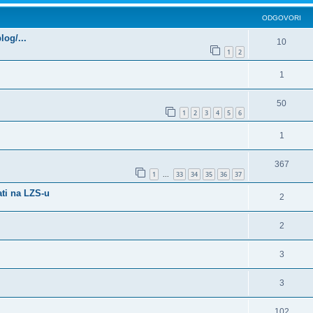
ODGOVORI
log/...
10
1
2
1
50
1
2
3
4
5
6
1
367
1
33
34
35
36
37
...
ati na LZS-u
2
2
3
3
102