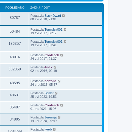
POGLEDANO
ZADNJI POST
Postao/la
BlackDwarf
80787
08 svi 2018, 21:01
Postao/la
Tomislav001
50484
19 svi 2017, 08:17
Postao/la
Tomislav001
186357
19 svi 2017, 07:41
Postao/la
Cooleech
48916
24 vel 2017, 21:37
Postao/la
4ndY
302350
02 stu 2016, 02:19
Postao/la
bertone
48595
24 srp 2015, 05:57
Postao/la
Spider
48631
25 svi 2023, 19:51
Postao/la
Cooleech
35407
01 tra 2021, 15:06
Postao/la
Jeremija
34805
14 kol 2020, 20:49
Postao/la
iweb
1284744