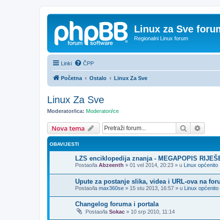
Linux za Sve foru
Regionalni Linux forum
Linki
ČPP
Početna
Ostalo
Linux Za Sve
Linux Za Sve
Moderator/ica:
Moderatori/ce
Pretražnik
Napre
Nova tema
OBAVIJESTI
LZS enciklopedija znanja - MEGAPOPIS RIJE
Postao/la
Abzeenth
»
01 vel 2014, 20:23
» u
Linux općenito
Upute za postanje slika, videa i URL-ova na fo
Postao/la
max360se
»
15 stu 2013, 16:57
» u
Linux općenito
Changelog foruma i portala
Postao/la
Sokac
»
10 srp 2010, 11:14