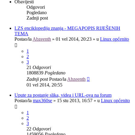
Obavijesti
Odgovori
Pogledano
Zadnji post
LZS enciklopedija znanja - MEGAPOPIS RIJEŠENIH
TEMA
Postao/la
Abzeenth
»
01 vel 2014, 20:23
» u
Linux općenito
1
2
3
21
Odgovori
1808839
Pogledano
Zadnji post
Postao/la
Abzeenth
01 vel 2014, 20:55
Upute za postanje slika, videa i URL-ova na forum
Postao/la
max360se
»
15 stu 2013, 16:57
» u
Linux općenito
1
2
3
22
Odgovori
1459056
Pogledano