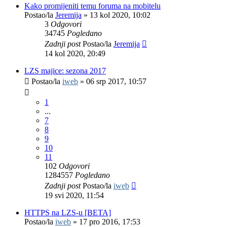
Kako promijeniti temu foruma na mobitelu
Postao/la
Jeremija
»
13 kol 2020, 10:02
3
Odgovori
34745
Pogledano
Zadnji post
Postao/la
Jeremija
14 kol 2020, 20:49
LZS majice: sezona 2017
Postao/la
iweb
»
06 srp 2017, 10:57
1
...
7
8
9
10
11
102
Odgovori
1284557
Pogledano
Zadnji post
Postao/la
iweb
19 svi 2020, 11:54
HTTPS na LZS-u [BETA]
Postao/la
iweb
»
17 pro 2016, 17:53