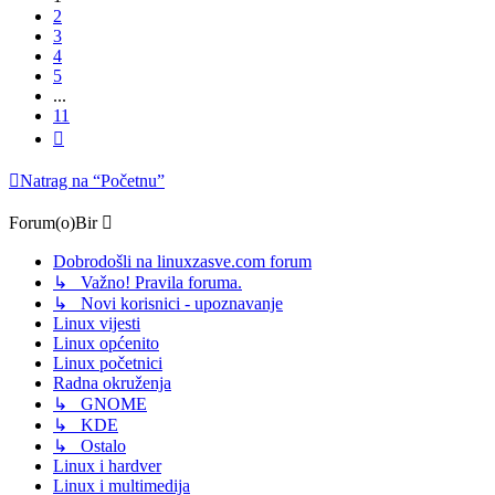
2
3
4
5
...
11
Sljedeća
Natrag na “Početnu”
Forum(o)Bir
Dobrodošli na linuxzasve.com forum
↳ Važno! Pravila foruma.
↳ Novi korisnici - upoznavanje
Linux vijesti
Linux općenito
Linux početnici
Radna okruženja
↳ GNOME
↳ KDE
↳ Ostalo
Linux i hardver
Linux i multimedija