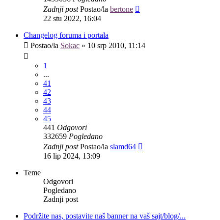
Zadnji post
Postao/la
bertone
22 stu 2022, 16:04
Changelog foruma i portala
Postao/la
Sokac
»
10 srp 2010, 11:14
1
...
41
42
43
44
45
441
Odgovori
332659
Pogledano
Zadnji post
Postao/la
slamd64
16 lip 2024, 13:09
Teme
Odgovori
Pogledano
Zadnji post
Podržite nas, postavite naš banner na vaš sajt/blog/...