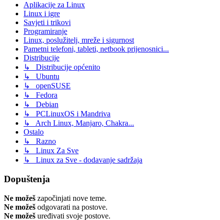
Aplikacije za Linux
Linux i igre
Savjeti i trikovi
Programiranje
Linux, poslužitelj, mreže i sigurnost
Pametni telefoni, tableti, netbook prijenosnici...
Distribucije
↳ Distribucije općenito
↳ Ubuntu
↳ openSUSE
↳ Fedora
↳ Debian
↳ PCLinuxOS i Mandriva
↳ Arch Linux, Manjaro, Chakra...
Ostalo
↳ Razno
↳ Linux Za Sve
↳ Linux za Sve - dodavanje sadržaja
Dopuštenja
Ne možeš
započinjati nove teme.
Ne možeš
odgovarati na postove.
Ne možeš
uređivati svoje postove.