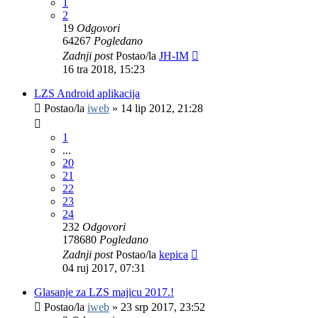
1
2
19
Odgovori
64267
Pogledano
Zadnji post
Postao/la
JH-IM
16 tra 2018, 15:23
LZS Android aplikacija
Postao/la
iweb
»
14 lip 2012, 21:28
1
...
20
21
22
23
24
232
Odgovori
178680
Pogledano
Zadnji post
Postao/la
kepica
04 ruj 2017, 07:31
Glasanje za LZS majicu 2017.!
Postao/la
iweb
»
23 srp 2017, 23:52