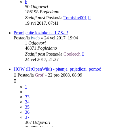
6
50
Odgovori
186198
Pogledano
Zadnji post
Postao/la
Tomislav001
19 svi 2017, 07:41
Promijenite lozinke na LZS-u!
Postao/la
iweb
»
24 vel 2017, 19:04
1
Odgovori
48871
Pogledano
Zadnji post
Postao/la
Cooleech
24 vel 2017, 21:37
HOW (HrOpenWiki) - pitanja, prijedlozi, pomoć
Postao/la
Grof
»
22 pro 2008, 08:09
1
...
33
34
35
36
37
367
Odgovori