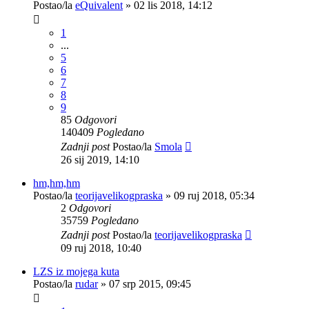
Postao/la
eQuivalent
»
02 lis 2018, 14:12
1
...
5
6
7
8
9
85
Odgovori
140409
Pogledano
Zadnji post
Postao/la
Smola
26 sij 2019, 14:10
hm,hm,hm
Postao/la
teorijavelikogpraska
»
09 ruj 2018, 05:34
2
Odgovori
35759
Pogledano
Zadnji post
Postao/la
teorijavelikogpraska
09 ruj 2018, 10:40
LZS iz mojega kuta
Postao/la
rudar
»
07 srp 2015, 09:45