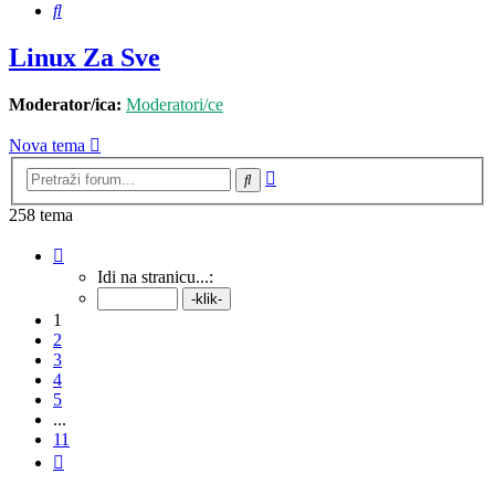
Pretražnik
Linux Za Sve
Moderator/ica:
Moderatori/ce
Nova tema
Napredno
Pretražnik
pretraživanje
258 tema
Stranica:
1
/
11
.
Idi na stranicu...:
1
2
3
4
5
...
11
Sljedeća