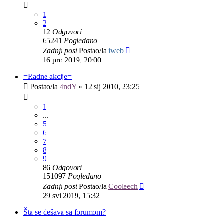
1
2
12
Odgovori
65241
Pogledano
Zadnji post
Postao/la
iweb
16 pro 2019, 20:00
=Radne akcije=
Postao/la
4ndY
»
12 sij 2010, 23:25
1
...
5
6
7
8
9
86
Odgovori
151097
Pogledano
Zadnji post
Postao/la
Cooleech
29 svi 2019, 15:32
Šta se dešava sa forumom?