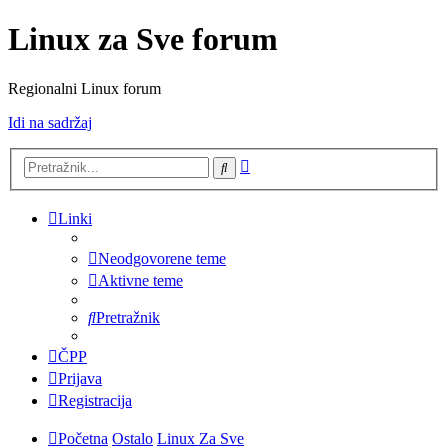
Linux za Sve forum
Regionalni Linux forum
Idi na sadržaj
Napredno
Pretražnik
pretraživanje
Linki
Neodgovorene teme
Aktivne teme
Pretražnik
ČPP
Prijava
Registracija
Početna
Ostalo
Linux Za Sve