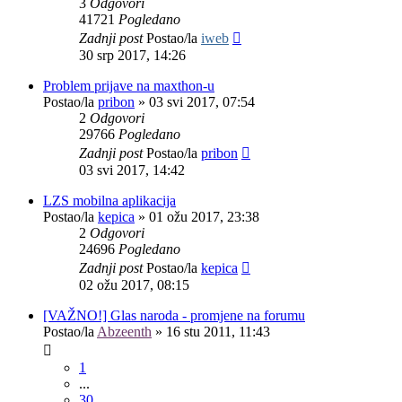
3
Odgovori
41721
Pogledano
Zadnji post
Postao/la
iweb
30 srp 2017, 14:26
Problem prijave na maxthon-u
Postao/la
pribon
»
03 svi 2017, 07:54
2
Odgovori
29766
Pogledano
Zadnji post
Postao/la
pribon
03 svi 2017, 14:42
LZS mobilna aplikacija
Postao/la
kepica
»
01 ožu 2017, 23:38
2
Odgovori
24696
Pogledano
Zadnji post
Postao/la
kepica
02 ožu 2017, 08:15
[VAŽNO!] Glas naroda - promjene na forumu
Postao/la
Abzeenth
»
16 stu 2011, 11:43
1
...
30