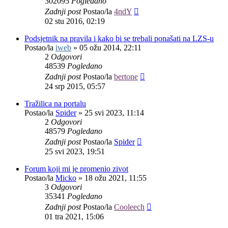
302095
Pogledano
Zadnji post
Postao/la
4ndY
02 stu 2016, 02:19
Podsjetnik na pravila i kako bi se trebali ponašati na LZS-u
Postao/la
iweb
»
05 ožu 2014, 22:11
2
Odgovori
48539
Pogledano
Zadnji post
Postao/la
bertone
24 srp 2015, 05:57
Tražilica na portalu
Postao/la
Spider
»
25 svi 2023, 11:14
2
Odgovori
48579
Pogledano
Zadnji post
Postao/la
Spider
25 svi 2023, 19:51
Forum koji mi je promenio zivot
Postao/la
Micko
»
18 ožu 2021, 11:55
3
Odgovori
35341
Pogledano
Zadnji post
Postao/la
Cooleech
01 tra 2021, 15:06