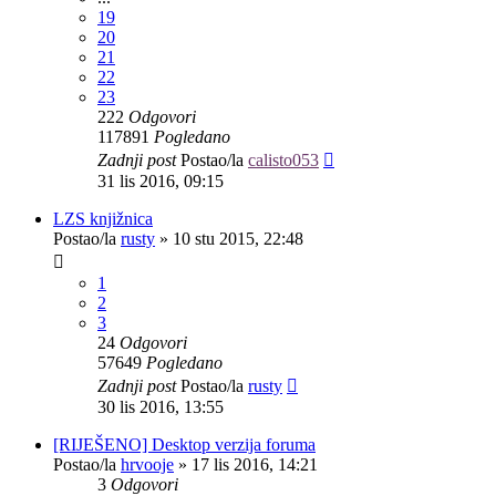
19
20
21
22
23
222
Odgovori
117891
Pogledano
Zadnji post
Postao/la
calisto053
31 lis 2016, 09:15
LZS knjižnica
Postao/la
rusty
»
10 stu 2015, 22:48
1
2
3
24
Odgovori
57649
Pogledano
Zadnji post
Postao/la
rusty
30 lis 2016, 13:55
[RIJEŠENO] Desktop verzija foruma
Postao/la
hrvooje
»
17 lis 2016, 14:21
3
Odgovori