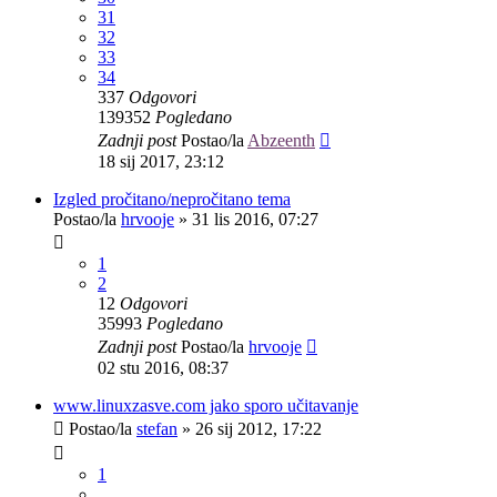
31
32
33
34
337
Odgovori
139352
Pogledano
Zadnji post
Postao/la
Abzeenth
18 sij 2017, 23:12
Izgled pročitano/nepročitano tema
Postao/la
hrvooje
»
31 lis 2016, 07:27
1
2
12
Odgovori
35993
Pogledano
Zadnji post
Postao/la
hrvooje
02 stu 2016, 08:37
www.linuxzasve.com jako sporo učitavanje
Postao/la
stefan
»
26 sij 2012, 17:22
1
...