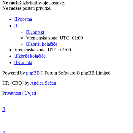
Ne možeš
izbrisati svoje postove.
Ne možeš
postati privitke.
Početna
Kontakt
Vremenska zona:
UTC+01:00
Izbriši kolačiće
Vremenska zona:
UTC+01:00
Izbriši kolačiće
Kontakt
Powered by
phpBB
® Forum Software © phpBB Limited
HR (CRO) by
Ančica Sečan
Privatnost
|
Uvjeti