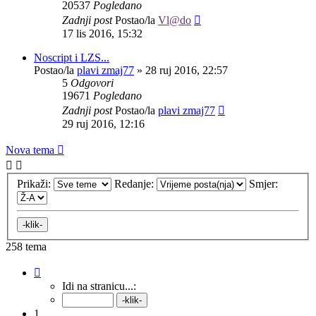
20537
Pogledano
Zadnji post
Postao/la
Vl@do
17 lis 2016, 15:32
Noscript i LZS...
Postao/la
plavi zmaj77
»
28 ruj 2016, 22:57
5
Odgovori
19671
Pogledano
Zadnji post
Postao/la
plavi zmaj77
29 ruj 2016, 12:16
Nova tema
Prikaži:
Redanje:
Smjer:
258 tema
Stranica:
1
/
11
.
Idi na stranicu...:
1