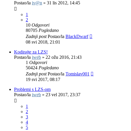
Postao/la
iv@n
»
31 lis 2012, 14:45
1
2
10
Odgovori
80705
Pogledano
Zadnji post
Postao/la
BlackDwarf
08 svi 2018, 21:01
Kodirajte za LZS!
Postao/la
iweb
»
22 ožu 2016, 21:43
1
Odgovori
50424
Pogledano
Zadnji post
Postao/la
Tomislav001
19 svi 2017, 08:17
Problemi s LZS-om
Postao/la
iweb
»
23 vel 2017, 23:37
1
2
3
4
5