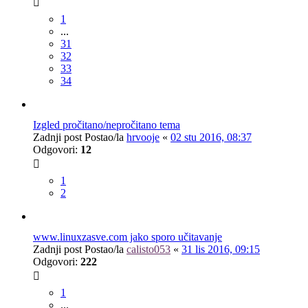
1
...
31
32
33
34
Izgled pročitano/nepročitano tema
Zadnji post Postao/la
hrvooje
«
02 stu 2016, 08:37
Odgovori:
12
1
2
www.linuxzasve.com jako sporo učitavanje
Zadnji post Postao/la
calisto053
«
31 lis 2016, 09:15
Odgovori:
222
1
...