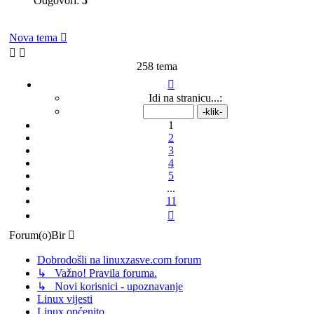
Odgovori:
5
Nova tema
258 tema
Stranica:
1
/
11
.
Idi na stranicu...:
1
2
3
4
5
...
11
Sljedeća
Forum(o)Bir
Dobrodošli na linuxzasve.com forum
↳ Važno! Pravila foruma.
↳ Novi korisnici - upoznavanje
Linux vijesti
Linux općenito