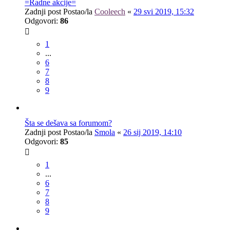
=Radne akcije=
Zadnji post Postao/la
Cooleech
«
29 svi 2019, 15:32
Odgovori:
86
1
...
6
7
8
9
Šta se dešava sa forumom?
Zadnji post Postao/la
Smola
«
26 sij 2019, 14:10
Odgovori:
85
1
...
6
7
8
9