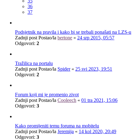
35
36
37
Podsjetnik na pravila i kako bi se trebali ponašati na LZS-u
Zadnji post Postao/la
bertone
«
24 srp 2015, 05:57
Odgovori:
2
Tražilica na portalu
Zadnji post Postao/la
Spider
«
25 svi 2023, 19:51
Odgovori:
2
Forum koji mi je promenio zivot
Zadnji post Postao/la
Cooleech
«
01 tra 2021, 15:06
Odgovori:
3
Kako promijeniti temu foruma na mobitelu
Zadnji post Postao/la
Jeremija
«
14 kol 2020, 20:49
Odgovori:
3