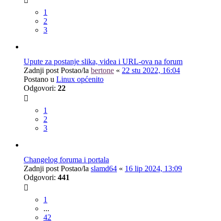
1
2
3
Upute za postanje slika, videa i URL-ova na forum
Zadnji post Postao/la
bertone
«
22 stu 2022, 16:04
Postano u
Linux općenito
Odgovori:
22
1
2
3
Changelog foruma i portala
Zadnji post Postao/la
slamd64
«
16 lip 2024, 13:09
Odgovori:
441
1
...
42