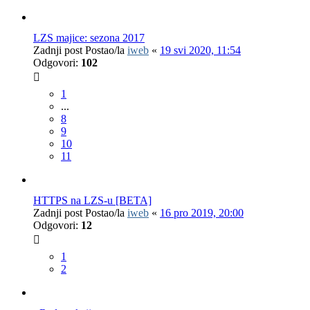
LZS majice: sezona 2017
Zadnji post Postao/la
iweb
«
19 svi 2020, 11:54
Odgovori:
102
1
...
8
9
10
11
HTTPS na LZS-u [BETA]
Zadnji post Postao/la
iweb
«
16 pro 2019, 20:00
Odgovori:
12
1
2