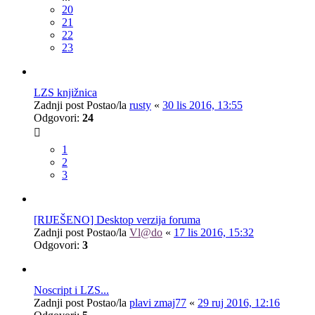
20
21
22
23
LZS knjižnica
Zadnji post Postao/la
rusty
«
30 lis 2016, 13:55
Odgovori:
24
1
2
3
[RIJEŠENO] Desktop verzija foruma
Zadnji post Postao/la
Vl@do
«
17 lis 2016, 15:32
Odgovori:
3
Noscript i LZS...
Zadnji post Postao/la
plavi zmaj77
«
29 ruj 2016, 12:16