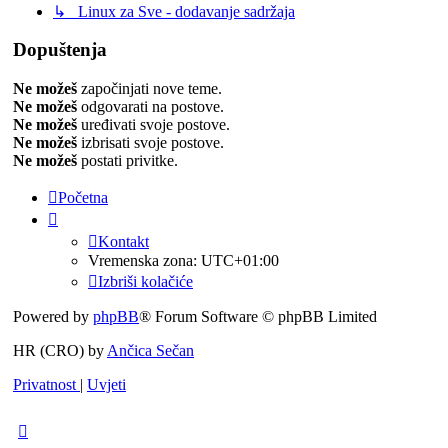
↳ Linux za Sve - dodavanje sadržaja
Dopuštenja
Ne možeš
započinjati nove teme.
Ne možeš
odgovarati na postove.
Ne možeš
uređivati svoje postove.
Ne možeš
izbrisati svoje postove.
Ne možeš
postati privitke.
Početna
Kontakt
Vremenska zona:
UTC+01:00
Izbriši kolačiće
Powered by
phpBB
® Forum Software © phpBB Limited
HR (CRO) by
Ančica Sečan
Privatnost
|
Uvjeti