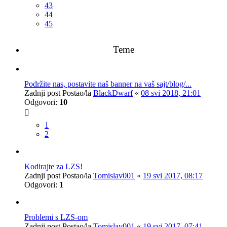
43
44
45
Teme
Podržite nas, postavite naš banner na vaš sajt/blog/...
Zadnji post Postao/la
BlackDwarf
«
08 svi 2018, 21:01
Odgovori:
10
1
2
Kodirajte za LZS!
Zadnji post Postao/la
Tomislav001
«
19 svi 2017, 08:17
Odgovori:
1
Problemi s LZS-om
Zadnji post Postao/la
Tomislav001
«
19 svi 2017, 07:41