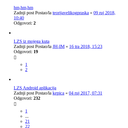
hm,hm,hm
Zadnji post Postao/la
teorijavelikogpraska
«
09 ruj 2018,
10:40
Odgovori:
2
LZS iz mojega kuta
Zadnji post Postao/la
JH-IM
«
16 tra 2018, 15:23
Odgovori:
19
1
2
LZS Android aplikacija
Zadnji post Postao/la
kepica
«
04 ruj 2017, 07:31
Odgovori:
232
1
...
21
22