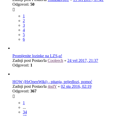
Odgovori:
50
1
2
3
4
5
6
Promijenite lozinke na LZS-u!
Zadnji post Postao/la
Cooleech
«
24 vel 2017, 21:37
Odgovori:
1
HOW (HrOpenWiki) - pitanja, prijedlozi, pomoć
Zadnji post Postao/la
4ndY
«
02 stu 2016, 02:19
Odgovori:
367
1
...
34