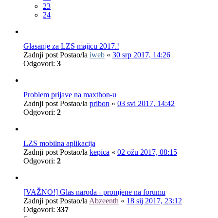
23
24
Glasanje za LZS majicu 2017.!
Zadnji post Postao/la
iweb
«
30 srp 2017, 14:26
Odgovori:
3
Problem prijave na maxthon-u
Zadnji post Postao/la
pribon
«
03 svi 2017, 14:42
Odgovori:
2
LZS mobilna aplikacija
Zadnji post Postao/la
kepica
«
02 ožu 2017, 08:15
Odgovori:
2
[VAŽNO!] Glas naroda - promjene na forumu
Zadnji post Postao/la
Abzeenth
«
18 sij 2017, 23:12
Odgovori:
337