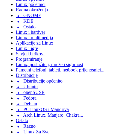
Linux početnici
Radna okruženja
↳ GNOME
↳ KDE
↳ Ostalo
Linux i hardver
Linux i multimedija
Aplikacije za Linux
Linux i igre
Savjeti i trikovi
Programiranje
Linux, poslužitelj, mreže i sigurnost
Pametni telefoni, tableti, netbook prijenosnici...
Distribucije
↳ Distribucije općenito
↳ Ubuntu
↳ openSUSE
↳ Fedora
↳ Debian
↳ PCLinuxOS i Mandriva
↳ Arch Linux, Manjaro, Chakra...
Ostalo
↳ Razno
↳ Linux Za Sve