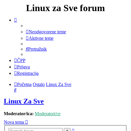
Linux za Sve forum
Neodgovorene teme
Aktivne teme
Pretražnik
ČPP
Prijava
Registracija
Početna
Ostalo
Linux Za Sve
Pretražnik
Linux Za Sve
Moderator/ica:
Moderatori/ce
Nova tema
Napredno
Pretražnik