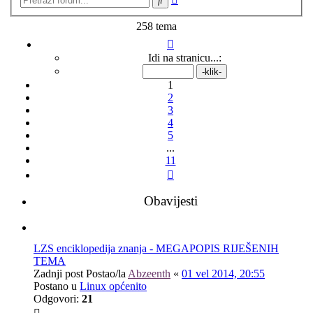
pretraživanje
258 tema
Stranica:
1
/
11
.
Idi na stranicu...:
1
2
3
4
5
...
11
Sljedeća
Obavijesti
LZS enciklopedija znanja - MEGAPOPIS RIJEŠENIH
TEMA
Zadnji post Postao/la
Abzeenth
«
01 vel 2014, 20:55
Postano u
Linux općenito
Odgovori:
21